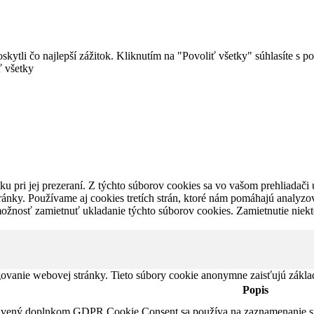
ytli čo najlepší zážitok. Kliknutím na "Povoliť všetky" súhlasíte s 
ť všetky
u pri jej prezeraní. Z týchto súborov cookies sa vo vašom prehliadači 
ánky. Používame aj cookies tretích strán, ktoré nám pomáhajú analyzo
možnosť zamietnuť ukladanie týchto súborov cookies. Zamietnutie niek
ovanie webovej stránky. Tieto súbory cookie anonymne zaisťujú zákla
Popis
tavený doplnkom GDPR Cookie Consent sa používa na zaznamenanie súh