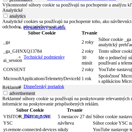
Výkonnostné súbory cookie sa používajú na pochopenie a analýzu kľú
Analytické
analytics
Analytické cookies sa používajú na pochopenie toho, ako návštevníci
odchodov, zdroj návštevnosti atď.
Prevádzkový poriadok
Súbor Cookie
Trvanie
Súbor cookie _ga 
_ga
2 roky
analytický prehľa
_ga_GHNXQ13784
2 roky
Tento súbor cooki
Technické podmienky
30
Ide o jedinečný s
ai_session
minút
používaní a telem
CONSENT
2 roky
YouTube nastavuje
Spoločnosť Micros
MicrosoftApplicationsTelemetryDeviceId
1 rok
s aplikáciou Micro
Dispečerský poriadok
Reklamné
advertisement
Reklamné súbory cookie sa používajú na poskytovanie relevantných
informácie na poskytovanie prispôsobených reklám.
Súbor Cookie
Trvanie
Plány rozvoja
VISITOR_INFO1_LIVE
5 mesiacov 27 dní
Súbor cookie nastave
YSC
návšteva
Súbor cookie YSC nas
yt-remote-connected-devices
nikdy
YouTube nastavuje t