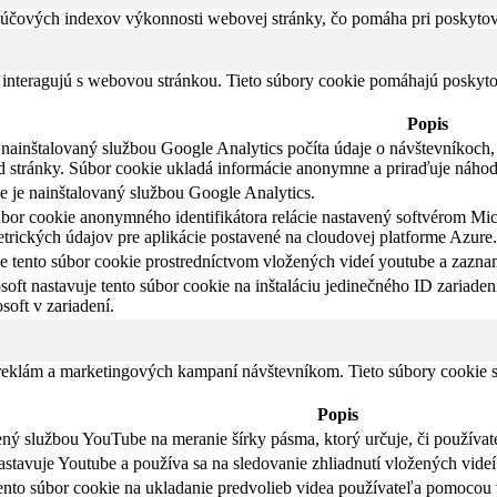
čových indexov výkonnosti webovej stránky, čo pomáha pri poskytovan
 interagujú s webovou stránkou. Tieto súbory cookie pomáhajú poskyto
Popis
nainštalovaný službou Google Analytics počíta údaje o návštevníkoch, r
d stránky. Súbor cookie ukladá informácie anonymne a priraďuje náho
e je nainštalovaný službou Google Analytics.
úbor cookie anonymného identifikátora relácie nastavený softvérom Mic
etrických údajov pre aplikácie postavené na cloudovej platforme Azure.
 tento súbor cookie prostredníctvom vložených videí youtube a zazna
oft nastavuje tento súbor cookie na inštaláciu jedinečného ID zariadeni
soft v zariadení.
 reklám a marketingových kampaní návštevníkom. Tieto súbory cookie
Popis
ný službou YouTube na meranie šírky pásma, ktorý určuje, či používate
tavuje Youtube a používa sa na sledovanie zhliadnutí vložených videí
ento súbor cookie na ukladanie predvolieb videa používateľa pomocou