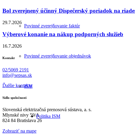
Bol zverejnený účinný Dispečerský poriadok na riade
29.7.2026
Povinné zverejňovanie faktúr
Výberové konanie na nákup podporných služieb
16.7.2026
Povinné zverejňovanie objednávok
Kontakt
02/5069 2191
info@sepsas.sk
Ďalšie kontakty
ISM
Sídlo spoločnosti
Slovenská elektrizačná prenosová sústava, a. s.
Mlynské nivy 59/A
Politika ISM
824 84 Bratislava 26
Zobraziť na mape