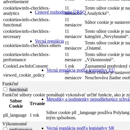
advertisement
cookielawinfo-checkbox-
11
Tento súbor cookie je n
Cenové rozhodnutia ÚRSO
analytics
mesiacov
„Analytické“.
cookielawinfo-checkbox-
11
Súbor cookie je nastave
functional
mesiacov
cookielawinfo-checkbox-
11
Tento súbor cookie je n
necessary
mesiacov
kategórii „Nevyhnutné“.
Vecná regulácia
11
Tento súbor cookie je n
cookielawinfo-checkbox-others
mesiacov
„Ostatné.
cookielawinfo-checkbox-
11
Tento súbor cookie je n
performance
mesiacov
„Výkonnostné“.
CookieLawInfoConsent
1 rok
Zaznamená predvolený st
Vecná regulácia podľa legislatívy EÚ
11
Súbor cookie je nastave
viewed_cookie_policy
mesiacov
Neuchováva žiadne osob
Funkčné
functional
Funkčné súbory cookie pomáhajú vykonávať určité funkcie, ako je zdi
Metodiky a podmienky nepodliehajúce schvá
Súbor
Trvanie
Cookie
Súbor cookie pll _language používa Polylang 
pll_language
1 rok
iným spôsobom.
Výkonnostné
Vecná regulácia podľa legislatívy SR
performance