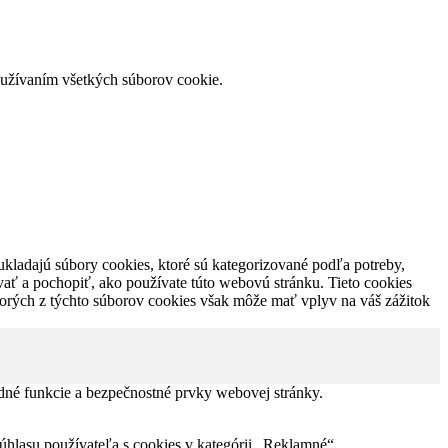
používaním všetkých súborov cookie.
ukladajú súbory cookies, ktoré sú kategorizované podľa potreby,
vať a pochopiť, ako používate túto webovú stránku. Tieto cookies
torých z týchto súborov cookies však môže mať vplyv na váš zážitok
dné funkcie a bezpečnostné prvky webovej stránky.
lasu používateľa s cookies v kategórii „Reklamné“.