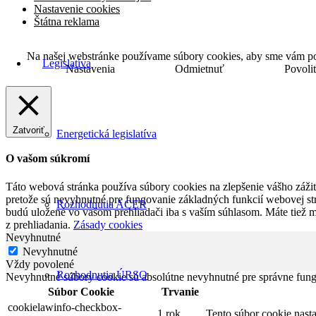
Nastavenie cookies
Štátna reklama
Na našej webstránke používame súbory cookies, aby sme vám posk
Legislatíva
Nastavenia
Odmietnuť
Povoli
Zatvoriť
Energetická legislatíva
O vašom súkromí
Táto webová stránka používa súbory cookies na zlepšenie vášho zážitk
pretože sú nevyhnutné pre fungovanie základných funkcií webovej str
Rozhodnutia ACER
budú uložené vo vašom prehliadači iba s vaším súhlasom. Máte tiež 
z prehliadania.
Zásady cookies
Nevyhnutné
Nevyhnutné
Vždy povolené
Rozhodnutia ÚRSO
Nevyhnutné súbory cookie sú absolútne nevyhnutné pre správne fung
Súbor Cookie
Trvanie
cookielawinfo-checkbox-
1 rok
Tento súbor cookie nas