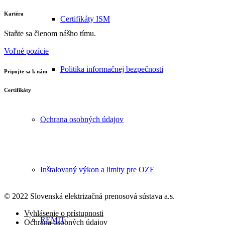
Kariéra
Certifikáty ISM
Staňte sa členom nášho tímu.
Voľné pozície
Politika informačnej bezpečnosti
Pripojte sa k nám
Certifikáty
Ochrana osobných údajov
Inštalovaný výkon a limity pre OZE
© 2022 Slovenská elektrizačná prenosová
sústava a.s.
Vyhlásenie o prístupnosti
REMIT
Ochrana osobných údajov