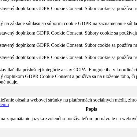
astavený doplnkom GDPR Cookie Consent. Súbor cookie sa používa na u
ný na základe súhlasu so súbormi cookie GDPR na zaznamenanie súhlas
astavený doplnkom GDPR Cookie Consent. Súbory cookie sa používajú 
astavený doplnkom GDPR Cookie Consent. Súbor cookie sa používa na u
astavený doplnkom GDPR Cookie Consent. Súbor cookie sa používa na u
av tlačidla príslušnej kategórie a stav CCPA. Funguje iba v koordinác
ný doplnkom GDPR Cookie Consent a používa sa na uloženie toho, či po
né údaje.
eľanie obsahu webovej stránky na platformách sociálnych médií, zhroma
leniu
Popis
na zapamätanie jazyka zvoleného používateľom pri návrate na webovú s