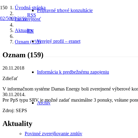
Úvodná stránka
Prípravné trhové konzultácie
RSS
02/5069 2191
Pre verejnosť
Aktuality
EN
Verejný profil – eranet
Oznam (159)
Oznam (159)
20.11.2018
Informácia k predbežnému zapojeniu
Zdieľať
V informačnom systéme Damas Energy boli zverejnené výberové 
30.11.2014.
Pre PpS typu SRV je možné zadať maximálne 3 ponuky, vrátane ponú
Archív
Zdroj: SEPS
Aktuality
Povinné zverejňovanie zmlúv