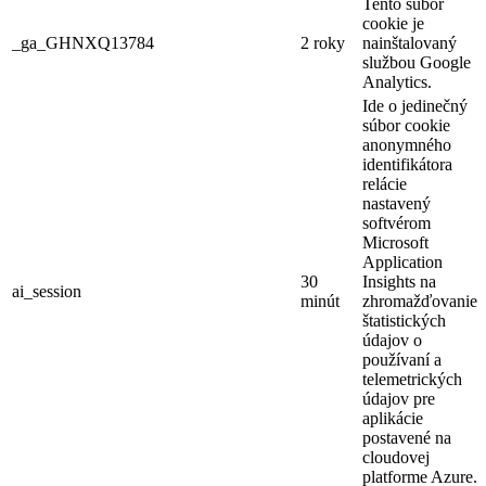
Tento súbor
cookie je
_ga_GHNXQ13784
2 roky
nainštalovaný
službou Google
Analytics.
Ide o jedinečný
súbor cookie
anonymného
identifikátora
relácie
nastavený
softvérom
Microsoft
Application
30
Insights na
ai_session
minút
zhromažďovanie
štatistických
údajov o
používaní a
telemetrických
údajov pre
aplikácie
postavené na
cloudovej
platforme Azure.