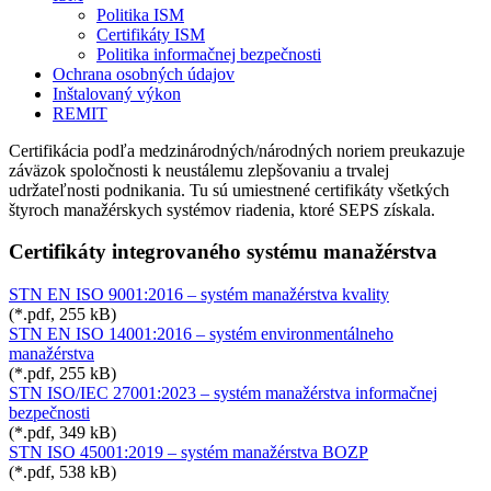
Politika ISM
Certifikáty ISM
Politika informačnej bezpečnosti
Ochrana osobných údajov
Inštalovaný výkon
REMIT
Certifikácia podľa medzinárodných/národných noriem preukazuje
záväzok spoločnosti k neustálemu zlepšovaniu a trvalej
udržateľnosti podnikania. Tu sú umiestnené certifikáty všetkých
štyroch manažérskych systémov riadenia, ktoré SEPS získala.
Certifikáty integrovaného systému manažérstva
STN EN ISO 9001:2016 – systém manažérstva kvality
(*.pdf, 255 kB)
STN EN ISO 14001:2016 – systém environmentálneho
manažérstva
(*.pdf, 255 kB)
STN ISO/IEC 27001:2023 – systém manažérstva informačnej
bezpečnosti
(*.pdf, 349 kB)
STN ISO 45001:2019 – systém manažérstva BOZP
(*.pdf, 538 kB)