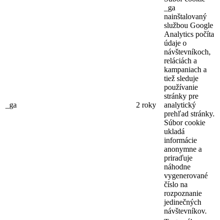
_ga
nainštalovaný
službou Google
Analytics počíta
údaje o
návštevníkoch,
reláciách a
kampaniach a
tiež sleduje
používanie
stránky pre
_ga
2 roky
analytický
prehľad stránky.
Súbor cookie
ukladá
informácie
anonymne a
priraďuje
náhodne
vygenerované
číslo na
rozpoznanie
jedinečných
návštevníkov.