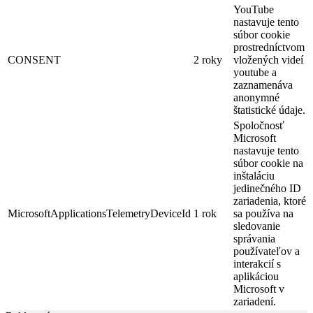
YouTube
nastavuje tento
súbor cookie
prostredníctvom
CONSENT
2 roky
vložených videí
youtube a
zaznamenáva
anonymné
štatistické údaje.
Spoločnosť
Microsoft
nastavuje tento
súbor cookie na
inštaláciu
jedinečného ID
zariadenia, ktoré
MicrosoftApplicationsTelemetryDeviceId
1 rok
sa používa na
sledovanie
správania
používateľov a
interakcií s
aplikáciou
Microsoft v
zariadení.