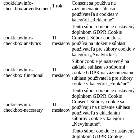
cookielawinfo-
Consent sa používa na
1 rok
checkbox-advertisement
zaznamenanie súhlasu
používateľa s cookies v
kategórii „Reklamné“.
Tento súbor cookie je nastavený
doplnkom GDPR Cookie
cookielawinfo-
11
Consent. Súbor cookie sa
checkbox-analytics
mesiacov
používa na uloženie súhlasu
používateľa pre súbory cookie v
kategórii „Analytické“.
Súbor cookie je nastavený na
základe súhlasu so súbormi
cookielawinfo-
11
cookie GDPR na zaznamenanie
checkbox-functional
mesiacov
súhlasu používateľa pre súbory
cookie v kategórii „Funkčné“.
Tento súbor cookie je nastavený
doplnkom GDPR Cookie
Consent. Súbory cookie sa
cookielawinfo-
11
používajú na uloženie súhlasu
checkbox-necessary
mesiacov
používateľa s ukladaním
súborov cookie v kategórii
„Nevyhnutné“.
Tento súbor cookie je nastavený
doplnkom GDPR Cookie