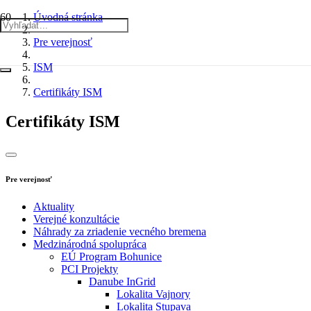
Úvodná stránka
Pre verejnosť
ISM
Certifikáty ISM
Certifikáty ISM
Pre verejnosť
Aktuality
Verejné konzultácie
Náhrady za zriadenie vecného bremena
Medzinárodná spolupráca
EÚ Program Bohunice
PCI Projekty
Danube InGrid
Lokalita Vajnory
Lokalita Stupava