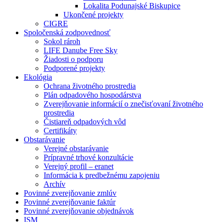
Lokalita Podunajské Biskupice
Ukončené projekty
CIGRE
Spoločenská zodpovednosť
Sokol rároh
LIFE Danube Free Sky
Žiadosti o podporu
Podporené projekty
Ekológia
Ochrana životného prostredia
Plán odpadového hospodárstva
Zverejňovanie informácií o znečisťovaní životného
prostredia
Čistiareň odpadových vôd
Certifikáty
Obstarávanie
Verejné obstarávanie
Prípravné trhové konzultácie
Verejný profil – eranet
Informácia k predbežnému zapojeniu
Archív
Povinné zverejňovanie zmlúv
Povinné zverejňovanie faktúr
Povinné zverejňovanie objednávok
ISM