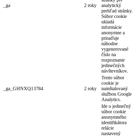
_ga
2 roky
analytický
prehľad stránky.
Súbor cookie
ukladá
informácie
anonymne a
priraďuje
náhodne
vygenerované
číslo na
rozpoznanie
jedinečných
návštevníkov.
Tento súbor
cookie je
_ga_GHNXQ13784
2 roky
nainštalovaný
službou Google
Analytics.
Ide o jedinečný
súbor cookie
anonymného
identifikátora
relácie
nastavený