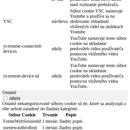
staré rozhranie prehrávača.
Súbor cookie YSC nastavuje
Youtube a používa sa na
YSC
návšteva
sledovanie zhliadnutí
vložených videí na stránkach
Youtube.
YouTube nastavuje tento súbor
cookie na ukladanie
yt-remote-connected-
nikdy
predvolieb videa používateľa
devices
pomocou vloženého videa
YouTube.
YouTube nastavuje tento súbor
cookie na ukladanie
yt-remote-device-id
nikdy
predvolieb videa používateľa
pomocou vloženého videa
YouTube.
Ostatné
others
Ostatné nekategorizované súbory cookie sú tie, ktoré sa analyzujú a
ešte neboli zaradené do žiadnej kategórie.
Súbor Cookie
Trvanie
Popis
FormsWebSessionId
1 mesiac
žiadny popis
usenewauthrollout
1 mesiac
žiadny popis