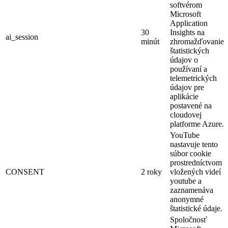
softvérom
Microsoft
Application
30
Insights na
ai_session
minút
zhromažďovanie
štatistických
údajov o
používaní a
telemetrických
údajov pre
aplikácie
postavené na
cloudovej
platforme Azure.
YouTube
nastavuje tento
súbor cookie
prostredníctvom
CONSENT
2 roky
vložených videí
youtube a
zaznamenáva
anonymné
štatistické údaje.
Spoločnosť