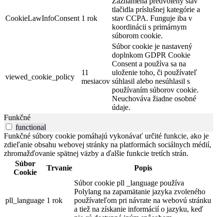
Zaznamená predvolený stav
tlačidla príslušnej kategórie a
CookieLawInfoConsent
1 rok
stav CCPA. Funguje iba v
koordinácii s primárnym
súborom cookie.
Súbor cookie je nastavený
doplnkom GDPR Cookie
Consent a používa sa na
11
uloženie toho, či používateľ
viewed_cookie_policy
mesiacov
súhlasil alebo nesúhlasil s
používaním súborov cookie.
Neuchováva žiadne osobné
údaje.
Funkčné
functional
Funkčné súbory cookie pomáhajú vykonávať určité funkcie, ako je
zdieľanie obsahu webovej stránky na platformách sociálnych médií,
zhromažďovanie spätnej väzby a ďalšie funkcie tretích strán.
Súbor
Trvanie
Popis
Cookie
Súbor cookie pll _language používa
Polylang na zapamätanie jazyka zvoleného
pll_language
1 rok
používateľom pri návrate na webovú stránku
a tiež na získanie informácií o jazyku, keď