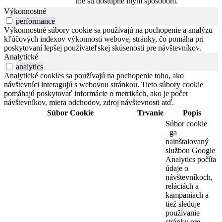
nie sú dostupné iným spôsobom.
Výkonnostné
performance
Výkonnostné súbory cookie sa používajú na pochopenie a analýzu
kľúčových indexov výkonnosti webovej stránky, čo pomáha pri
poskytovaní lepšej používateľskej skúsenosti pre návštevníkov.
Analytické
analytics
Analytické cookies sa používajú na pochopenie toho, ako
návštevníci interagujú s webovou stránkou. Tieto súbory cookie
pomáhajú poskytovať informácie o metrikách, ako je počet
návštevníkov, miera odchodov, zdroj návštevnosti atď.
Súbor Cookie
Trvanie
Popis
Súbor cookie
_ga
nainštalovaný
službou Google
Analytics počíta
údaje o
návštevníkoch,
reláciách a
kampaniach a
tiež sleduje
používanie
stránky pre