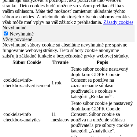
pomáhajú analyzovať a pochopiť, ako používate túto webovú
stránku. Tieto cookies budú uložené vo vašom prehliadači iba s
vaším súhlasom. Máte tiež možnosť zamietnuť ukladanie týchto
súborov cookies. Zamietnutie niektorých z týchto súborov cookies
však môže mať vplyv na váš zážitok z prehliadania.
Zásady cookies
Nevyhnutné
Nevyhnutné
Vždy povolené
Nevyhnutné súbory cookie sú absolútne nevyhnutné pre správne
fungovanie webovej stránky. Tieto súbory cookie anonymne
zaisťujú základné funkcie a bezpečnostné prvky webovej stránky.
Súbor Cookie
Trvanie
Popis
Tento súbor cookie nastavený
doplnkom GDPR Cookie
cookielawinfo-
Consent sa používa na
1 rok
checkbox-advertisement
zaznamenanie súhlasu
používateľa s cookies v
kategórii „Reklamné“.
Tento súbor cookie je nastavený
doplnkom GDPR Cookie
cookielawinfo-
11
Consent. Súbor cookie sa
checkbox-analytics
mesiacov
používa na uloženie súhlasu
používateľa pre súbory cookie v
kategórii „Analytické“.