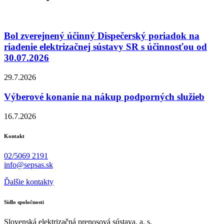
Bol zverejnený účinný Dispečerský poriadok na
riadenie elektrizačnej sústavy SR s účinnosťou od
30.07.2026
29.7.2026
Výberové konanie na nákup podporných služieb
16.7.2026
Kontakt
02/5069 2191
info@sepsas.sk
Ďalšie kontakty
Sídlo spoločnosti
Slovenská elektrizačná prenosová sústava, a. s.