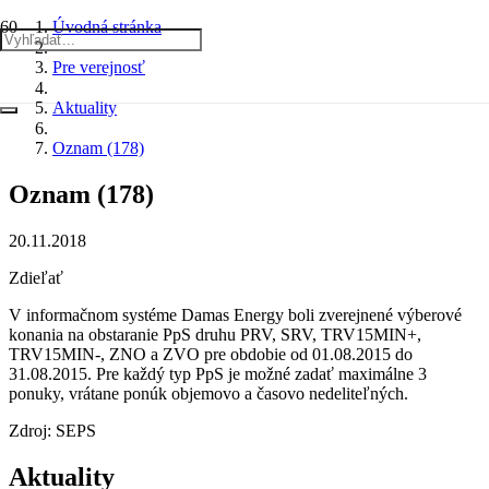
Úvodná stránka
Pre verejnosť
Aktuality
Oznam (178)
Oznam (178)
20.11.2018
Zdieľať
V informačnom systéme Damas Energy boli zverejnené výberové
konania na obstaranie PpS druhu PRV, SRV, TRV15MIN+,
TRV15MIN-, ZNO a ZVO pre obdobie od 01.08.2015 do
31.08.2015. Pre každý typ PpS je možné zadať maximálne 3
ponuky, vrátane ponúk objemovo a časovo nedeliteľných.
Zdroj: SEPS
Aktuality