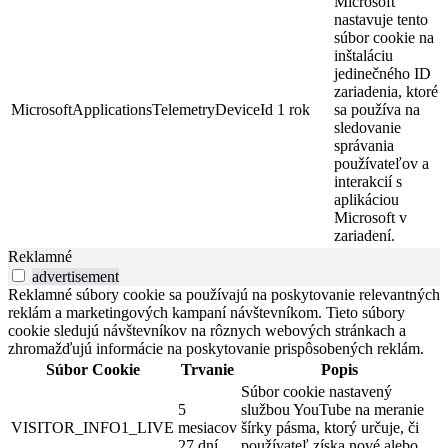
Microsoft
nastavuje tento
súbor cookie na
inštaláciu
jedinečného ID
zariadenia, ktoré
MicrosoftApplicationsTelemetryDeviceId
1 rok
sa používa na
sledovanie
správania
používateľov a
interakcií s
aplikáciou
Microsoft v
zariadení.
Reklamné
advertisement
Reklamné súbory cookie sa používajú na poskytovanie relevantných
reklám a marketingových kampaní návštevníkom. Tieto súbory
cookie sledujú návštevníkov na rôznych webových stránkach a
zhromažďujú informácie na poskytovanie prispôsobených reklám.
Súbor Cookie
Trvanie
Popis
Súbor cookie nastavený
5
službou YouTube na meranie
VISITOR_INFO1_LIVE
mesiacov
šírky pásma, ktorý určuje, či
27 dní
používateľ získa nové alebo