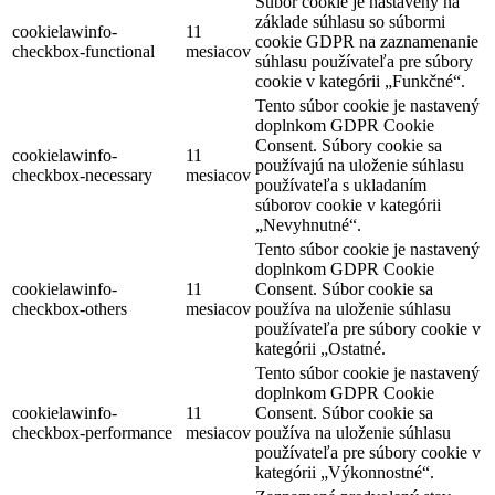
Súbor cookie je nastavený na
základe súhlasu so súbormi
cookielawinfo-
11
cookie GDPR na zaznamenanie
checkbox-functional
mesiacov
súhlasu používateľa pre súbory
cookie v kategórii „Funkčné“.
Tento súbor cookie je nastavený
doplnkom GDPR Cookie
Consent. Súbory cookie sa
cookielawinfo-
11
používajú na uloženie súhlasu
checkbox-necessary
mesiacov
používateľa s ukladaním
súborov cookie v kategórii
„Nevyhnutné“.
Tento súbor cookie je nastavený
doplnkom GDPR Cookie
cookielawinfo-
11
Consent. Súbor cookie sa
checkbox-others
mesiacov
používa na uloženie súhlasu
používateľa pre súbory cookie v
kategórii „Ostatné.
Tento súbor cookie je nastavený
doplnkom GDPR Cookie
cookielawinfo-
11
Consent. Súbor cookie sa
checkbox-performance
mesiacov
používa na uloženie súhlasu
používateľa pre súbory cookie v
kategórii „Výkonnostné“.