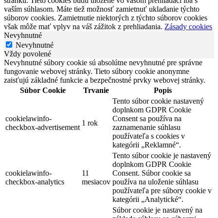
stránku. Tieto cookies budú uložené vo vašom prehliadači iba s
vaším súhlasom. Máte tiež možnosť zamietnuť ukladanie týchto
súborov cookies. Zamietnutie niektorých z týchto súborov cookies
však môže mať vplyv na váš zážitok z prehliadania.
Zásady cookies
Nevyhnutné
Nevyhnutné
Vždy povolené
Nevyhnutné súbory cookie sú absolútne nevyhnutné pre správne
fungovanie webovej stránky. Tieto súbory cookie anonymne
zaisťujú základné funkcie a bezpečnostné prvky webovej stránky.
Súbor Cookie
Trvanie
Popis
Tento súbor cookie nastavený
doplnkom GDPR Cookie
cookielawinfo-
Consent sa používa na
1 rok
checkbox-advertisement
zaznamenanie súhlasu
používateľa s cookies v
kategórii „Reklamné“.
Tento súbor cookie je nastavený
doplnkom GDPR Cookie
cookielawinfo-
11
Consent. Súbor cookie sa
checkbox-analytics
mesiacov
používa na uloženie súhlasu
používateľa pre súbory cookie v
kategórii „Analytické“.
Súbor cookie je nastavený na