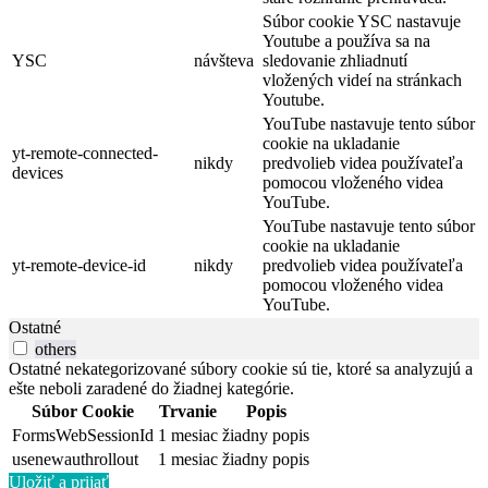
Súbor cookie YSC nastavuje
Youtube a používa sa na
YSC
návšteva
sledovanie zhliadnutí
vložených videí na stránkach
Youtube.
YouTube nastavuje tento súbor
cookie na ukladanie
yt-remote-connected-
nikdy
predvolieb videa používateľa
devices
pomocou vloženého videa
YouTube.
YouTube nastavuje tento súbor
cookie na ukladanie
yt-remote-device-id
nikdy
predvolieb videa používateľa
pomocou vloženého videa
YouTube.
Ostatné
others
Ostatné nekategorizované súbory cookie sú tie, ktoré sa analyzujú a
ešte neboli zaradené do žiadnej kategórie.
Súbor Cookie
Trvanie
Popis
FormsWebSessionId
1 mesiac
žiadny popis
usenewauthrollout
1 mesiac
žiadny popis
Uložiť a prijať