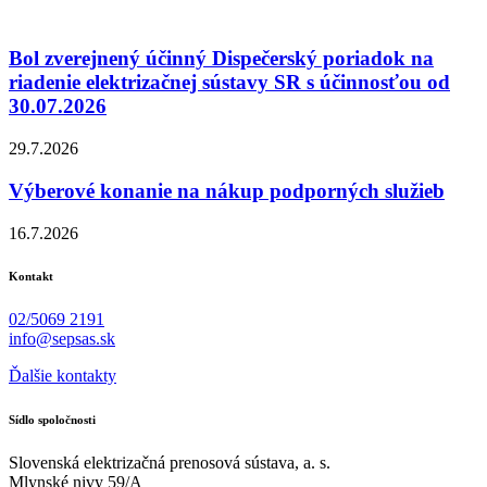
Bol zverejnený účinný Dispečerský poriadok na
riadenie elektrizačnej sústavy SR s účinnosťou od
30.07.2026
29.7.2026
Výberové konanie na nákup podporných služieb
16.7.2026
Kontakt
02/5069 2191
info@sepsas.sk
Ďalšie kontakty
Sídlo spoločnosti
Slovenská elektrizačná prenosová sústava, a. s.
Mlynské nivy 59/A