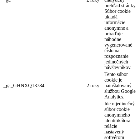
prehľad stránky.
Súbor cookie
ukladá
informácie
anonymne a
priraďuje
náhodne
vygenerované
číslo na
rozpoznanie
jedinečných
návštevníkov.
Tento súbor
cookie je
_ga_GHNXQ13784
2 roky
nainštalovaný
službou Google
Analytics.
Ide o jedinečný
súbor cookie
anonymného
identifikátora
relácie
nastavený
softvérom