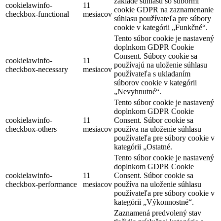
základe súhlasu so súbormi
cookielawinfo-
11
cookie GDPR na zaznamenanie
checkbox-functional
mesiacov
súhlasu používateľa pre súbory
cookie v kategórii „Funkčné“.
Tento súbor cookie je nastavený
doplnkom GDPR Cookie
Consent. Súbory cookie sa
cookielawinfo-
11
používajú na uloženie súhlasu
checkbox-necessary
mesiacov
používateľa s ukladaním
súborov cookie v kategórii
„Nevyhnutné“.
Tento súbor cookie je nastavený
doplnkom GDPR Cookie
cookielawinfo-
11
Consent. Súbor cookie sa
checkbox-others
mesiacov
používa na uloženie súhlasu
používateľa pre súbory cookie v
kategórii „Ostatné.
Tento súbor cookie je nastavený
doplnkom GDPR Cookie
cookielawinfo-
11
Consent. Súbor cookie sa
checkbox-performance
mesiacov
používa na uloženie súhlasu
používateľa pre súbory cookie v
kategórii „Výkonnostné“.
Zaznamená predvolený stav