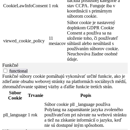
tlačidla príslušnej kategórie a
CookieLawInfoConsent
1 rok
stav CCPA. Funguje iba v
koordinácii s primárnym
súborom cookie.
Súbor cookie je nastavený
doplnkom GDPR Cookie
Consent a používa sa na
11
uloženie toho, či používateľ
viewed_cookie_policy
mesiacov
súhlasil alebo nesúhlasil s
používaním súborov cookie.
Neuchováva žiadne osobné
údaje.
Funkčné
functional
Funkčné súbory cookie pomáhajú vykonávať určité funkcie, ako je
zdieľanie obsahu webovej stránky na platformách sociálnych médií,
zhromažďovanie spätnej väzby a ďalšie funkcie tretích strán.
Súbor
Trvanie
Popis
Cookie
Súbor cookie pll _language používa
Polylang na zapamätanie jazyka zvoleného
pll_language
1 rok
používateľom pri návrate na webovú stránku
a tiež na získanie informácií o jazyku, keď
nie sú dostupné iným spôsobom.