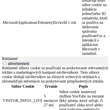
nastavuje tento
súbor cookie na
inštaláciu
jedinečného ID
zariadenia, ktoré
MicrosoftApplicationsTelemetryDeviceId
1 rok
sa používa na
sledovanie
správania
používateľov a
interakcií s
aplikáciou
Microsoft v
zariadení.
Reklamné
advertisement
Reklamné súbory cookie sa používajú na poskytovanie relevantných
reklám a marketingových kampaní návštevníkom. Tieto súbory
cookie sledujú návštevníkov na rôznych webových stránkach a
zhromažďujú informácie na poskytovanie prispôsobených reklám.
Súbor Cookie
Trvanie
Popis
Súbor cookie nastavený
5
službou YouTube na meranie
VISITOR_INFO1_LIVE
mesiacov
šírky pásma, ktorý určuje, či
27 dní
používateľ získa nové alebo
staré rozhranie prehrávača.