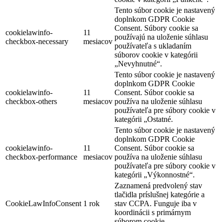
Tento súbor cookie je nastavený
doplnkom GDPR Cookie
Consent. Súbory cookie sa
cookielawinfo-
11
používajú na uloženie súhlasu
checkbox-necessary
mesiacov
používateľa s ukladaním
súborov cookie v kategórii
„Nevyhnutné“.
Tento súbor cookie je nastavený
doplnkom GDPR Cookie
cookielawinfo-
11
Consent. Súbor cookie sa
checkbox-others
mesiacov
používa na uloženie súhlasu
používateľa pre súbory cookie v
kategórii „Ostatné.
Tento súbor cookie je nastavený
doplnkom GDPR Cookie
cookielawinfo-
11
Consent. Súbor cookie sa
checkbox-performance
mesiacov
používa na uloženie súhlasu
používateľa pre súbory cookie v
kategórii „Výkonnostné“.
Zaznamená predvolený stav
tlačidla príslušnej kategórie a
CookieLawInfoConsent
1 rok
stav CCPA. Funguje iba v
koordinácii s primárnym
súborom cookie.