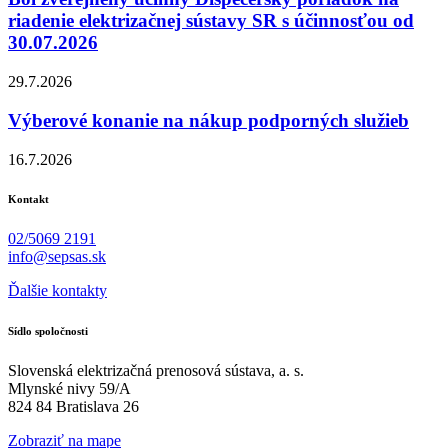
riadenie elektrizačnej sústavy SR s účinnosťou od
30.07.2026
29.7.2026
Výberové konanie na nákup podporných služieb
16.7.2026
Kontakt
02/5069 2191
info@sepsas.sk
Ďalšie kontakty
Sídlo spoločnosti
Slovenská elektrizačná prenosová sústava, a. s.
Mlynské nivy 59/A
824 84 Bratislava 26
Zobraziť na mape