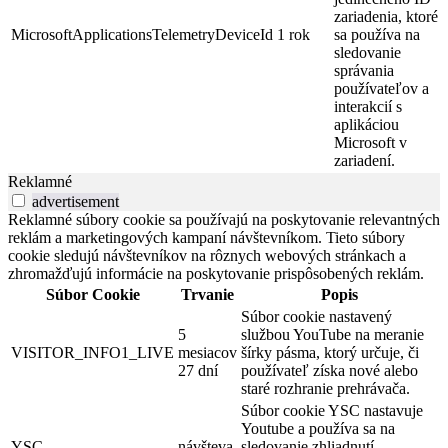
zariadenia, ktoré
MicrosoftApplicationsTelemetryDeviceId
1 rok
sa používa na
sledovanie
správania
používateľov a
interakcií s
aplikáciou
Microsoft v
zariadení.
Reklamné
advertisement
Reklamné súbory cookie sa používajú na poskytovanie relevantných
reklám a marketingových kampaní návštevníkom. Tieto súbory
cookie sledujú návštevníkov na rôznych webových stránkach a
zhromažďujú informácie na poskytovanie prispôsobených reklám.
Súbor Cookie
Trvanie
Popis
Súbor cookie nastavený
5
službou YouTube na meranie
VISITOR_INFO1_LIVE
mesiacov
šírky pásma, ktorý určuje, či
27 dní
používateľ získa nové alebo
staré rozhranie prehrávača.
Súbor cookie YSC nastavuje
Youtube a používa sa na
YSC
návšteva
sledovanie zhliadnutí