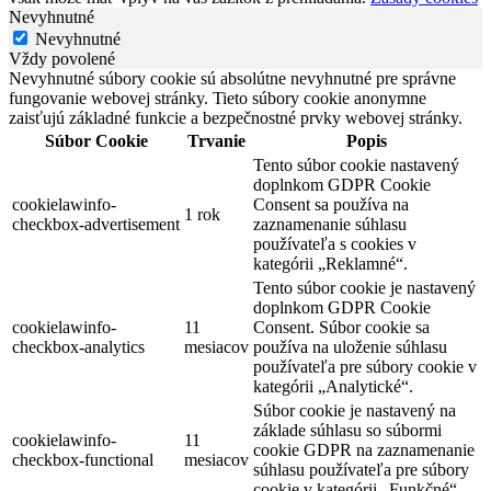
Nevyhnutné
Nevyhnutné
Vždy povolené
Nevyhnutné súbory cookie sú absolútne nevyhnutné pre správne
fungovanie webovej stránky. Tieto súbory cookie anonymne
zaisťujú základné funkcie a bezpečnostné prvky webovej stránky.
Súbor Cookie
Trvanie
Popis
Tento súbor cookie nastavený
doplnkom GDPR Cookie
cookielawinfo-
Consent sa používa na
1 rok
checkbox-advertisement
zaznamenanie súhlasu
používateľa s cookies v
kategórii „Reklamné“.
Tento súbor cookie je nastavený
doplnkom GDPR Cookie
cookielawinfo-
11
Consent. Súbor cookie sa
checkbox-analytics
mesiacov
používa na uloženie súhlasu
používateľa pre súbory cookie v
kategórii „Analytické“.
Súbor cookie je nastavený na
základe súhlasu so súbormi
cookielawinfo-
11
cookie GDPR na zaznamenanie
checkbox-functional
mesiacov
súhlasu používateľa pre súbory
cookie v kategórii „Funkčné“.