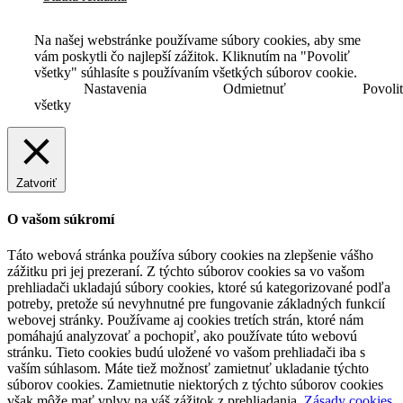
Na našej webstránke používame súbory cookies, aby sme
vám poskytli čo najlepší zážitok. Kliknutím na "Povoliť
všetky" súhlasíte s používaním všetkých súborov cookie.
Nastavenia
Odmietnuť
Povoli
všetky
Zatvoriť
O vašom súkromí
Táto webová stránka používa súbory cookies na zlepšenie vášho
zážitku pri jej prezeraní. Z týchto súborov cookies sa vo vašom
prehliadači ukladajú súbory cookies, ktoré sú kategorizované podľa
potreby, pretože sú nevyhnutné pre fungovanie základných funkcií
webovej stránky. Používame aj cookies tretích strán, ktoré nám
pomáhajú analyzovať a pochopiť, ako používate túto webovú
stránku. Tieto cookies budú uložené vo vašom prehliadači iba s
vaším súhlasom. Máte tiež možnosť zamietnuť ukladanie týchto
súborov cookies. Zamietnutie niektorých z týchto súborov cookies
však môže mať vplyv na váš zážitok z prehliadania.
Zásady cookies