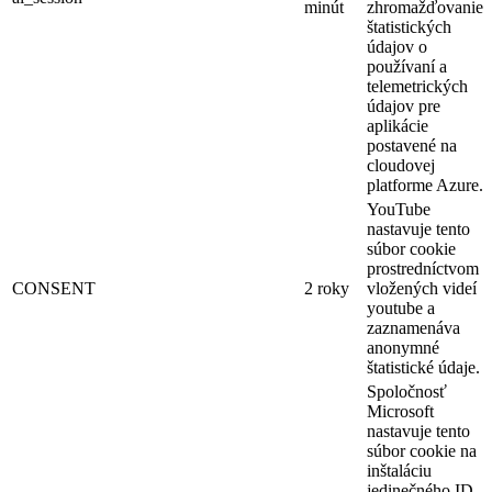
minút
zhromažďovanie
štatistických
údajov o
používaní a
telemetrických
údajov pre
aplikácie
postavené na
cloudovej
platforme Azure.
YouTube
nastavuje tento
súbor cookie
prostredníctvom
CONSENT
2 roky
vložených videí
youtube a
zaznamenáva
anonymné
štatistické údaje.
Spoločnosť
Microsoft
nastavuje tento
súbor cookie na
inštaláciu
jedinečného ID