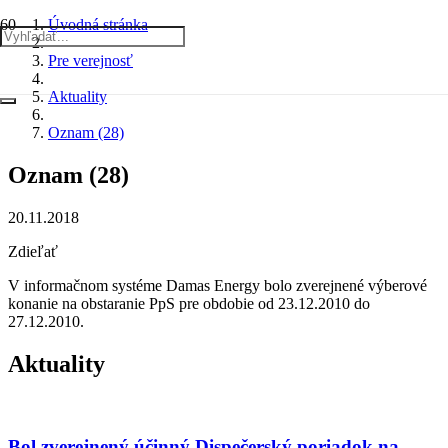
Úvodná stránka
Pre verejnosť
Aktuality
Oznam (28)
Oznam (28)
20.11.2018
Zdieľať
V informačnom systéme Damas Energy bolo zverejnené výberové
konanie na obstaranie PpS pre obdobie od 23.12.2010 do
27.12.2010.
Aktuality
Bol zverejnený účinný Dispečerský poriadok na