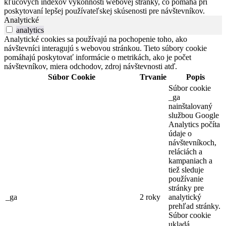
kľúčových indexov výkonnosti webovej stránky, čo pomáha pri
poskytovaní lepšej používateľskej skúsenosti pre návštevníkov.
Analytické
analytics
Analytické cookies sa používajú na pochopenie toho, ako
návštevníci interagujú s webovou stránkou. Tieto súbory cookie
pomáhajú poskytovať informácie o metrikách, ako je počet
návštevníkov, miera odchodov, zdroj návštevnosti atď.
Súbor Cookie
Trvanie
Popis
Súbor cookie
_ga
nainštalovaný
službou Google
Analytics počíta
údaje o
návštevníkoch,
reláciách a
kampaniach a
tiež sleduje
používanie
stránky pre
_ga
2 roky
analytický
prehľad stránky.
Súbor cookie
ukladá