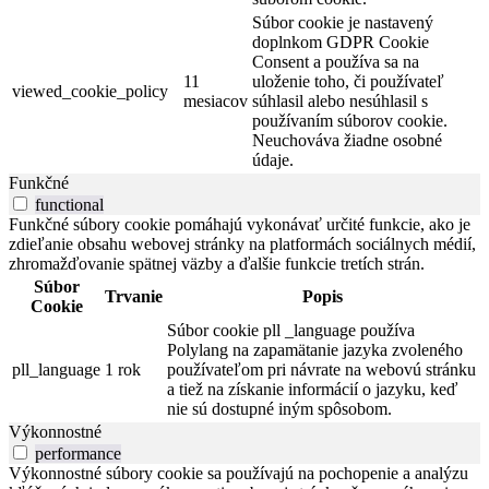
Súbor cookie je nastavený
doplnkom GDPR Cookie
Consent a používa sa na
11
uloženie toho, či používateľ
viewed_cookie_policy
mesiacov
súhlasil alebo nesúhlasil s
používaním súborov cookie.
Neuchováva žiadne osobné
údaje.
Funkčné
functional
Funkčné súbory cookie pomáhajú vykonávať určité funkcie, ako je
zdieľanie obsahu webovej stránky na platformách sociálnych médií,
zhromažďovanie spätnej väzby a ďalšie funkcie tretích strán.
Súbor
Trvanie
Popis
Cookie
Súbor cookie pll _language používa
Polylang na zapamätanie jazyka zvoleného
pll_language
1 rok
používateľom pri návrate na webovú stránku
a tiež na získanie informácií o jazyku, keď
nie sú dostupné iným spôsobom.
Výkonnostné
performance
Výkonnostné súbory cookie sa používajú na pochopenie a analýzu