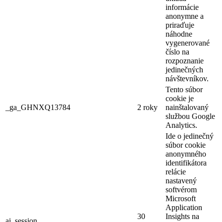
informácie
anonymne a
priraďuje
náhodne
vygenerované
číslo na
rozpoznanie
jedinečných
návštevníkov.
Tento súbor
cookie je
_ga_GHNXQ13784
2 roky
nainštalovaný
službou Google
Analytics.
Ide o jedinečný
súbor cookie
anonymného
identifikátora
relácie
nastavený
softvérom
Microsoft
Application
30
Insights na
ai_session