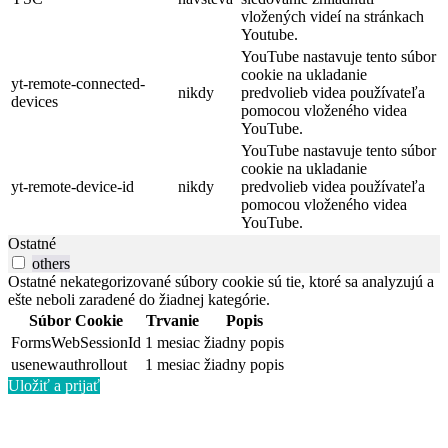
vložených videí na stránkach
Youtube.
YouTube nastavuje tento súbor
cookie na ukladanie
yt-remote-connected-
nikdy
predvolieb videa používateľa
devices
pomocou vloženého videa
YouTube.
YouTube nastavuje tento súbor
cookie na ukladanie
yt-remote-device-id
nikdy
predvolieb videa používateľa
pomocou vloženého videa
YouTube.
Ostatné
others
Ostatné nekategorizované súbory cookie sú tie, ktoré sa analyzujú a
ešte neboli zaradené do žiadnej kategórie.
Súbor Cookie
Trvanie
Popis
FormsWebSessionId
1 mesiac
žiadny popis
usenewauthrollout
1 mesiac
žiadny popis
Uložiť a prijať