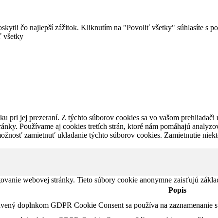
ytli čo najlepší zážitok. Kliknutím na "Povoliť všetky" súhlasíte s 
ť všetky
u pri jej prezeraní. Z týchto súborov cookies sa vo vašom prehliadači 
ánky. Používame aj cookies tretích strán, ktoré nám pomáhajú analyzo
možnosť zamietnuť ukladanie týchto súborov cookies. Zamietnutie niek
ovanie webovej stránky. Tieto súbory cookie anonymne zaisťujú zákla
Popis
tavený doplnkom GDPR Cookie Consent sa používa na zaznamenanie súh