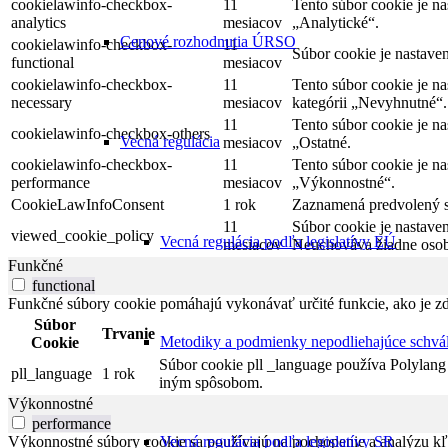
cookielawinfo-checkbox-
11
Tento súbor cookie je n
analytics
mesiacov
„Analytické“.
Cenové rozhodnutia ÚRSO
cookielawinfo-checkbox-
11
Súbor cookie je nastave
functional
mesiacov
cookielawinfo-checkbox-
11
Tento súbor cookie je n
necessary
mesiacov
kategórii „Nevyhnutné“.
11
Tento súbor cookie je n
cookielawinfo-checkbox-others
Vecná regulácia
mesiacov
„Ostatné.
cookielawinfo-checkbox-
11
Tento súbor cookie je n
performance
mesiacov
„Výkonnostné“.
CookieLawInfoConsent
1 rok
Zaznamená predvolený st
11
Súbor cookie je nastave
viewed_cookie_policy
Vecná regulácia podľa legislatívy EÚ
mesiacov
Neuchováva žiadne osob
Funkčné
functional
Funkčné súbory cookie pomáhajú vykonávať určité funkcie, ako je zdi
Súbor
Trvanie
Metodiky a podmienky nepodliehajúce schvá
Cookie
Súbor cookie pll _language používa Polylang 
pll_language
1 rok
iným spôsobom.
Výkonnostné
performance
Výkonnostné súbory cookie sa používajú na pochopenie a analýzu kľú
Vecná regulácia podľa legislatívy SR