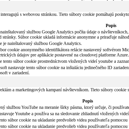
 interagujú s webovou stránkou. Tieto súbory cookie pomáhajú poskyto
Popis
nainštalovaný službou Google Analytics počíta údaje o návštevníkoch, r
d stránky. Súbor cookie ukladá informácie anonymne a priraďuje náho
e je nainštalovaný službou Google Analytics.
úbor cookie anonymného identifikátora relácie nastavený softvérom Mic
etrických údajov pre aplikácie postavené na cloudovej platforme Azure.
 tento súbor cookie prostredníctvom vložených videí youtube a zazna
oft nastavuje tento súbor cookie na inštaláciu jedinečného ID zariadeni
soft v zariadení.
 reklám a marketingových kampaní návštevníkom. Tieto súbory cookie
Popis
ný službou YouTube na meranie šírky pásma, ktorý určuje, či používate
tavuje Youtube a používa sa na sledovanie zhliadnutí vložených videí
ento súbor cookie na ukladanie predvolieb videa používateľa pomocou
ento súbor cookie na ukladanie predvolieb videa používateľa pomocou