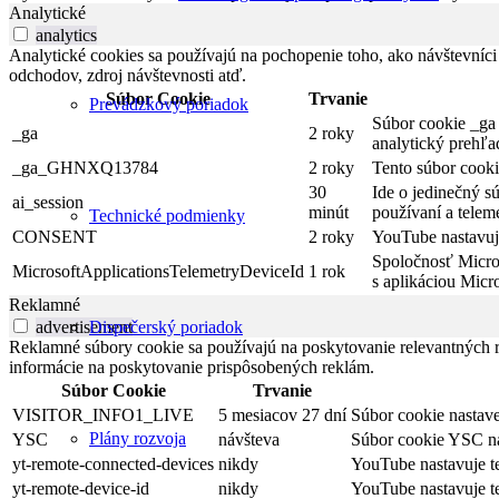
Analytické
analytics
Analytické cookies sa používajú na pochopenie toho, ako návštevníci
odchodov, zdroj návštevnosti atď.
Súbor Cookie
Trvanie
Prevádzkový poriadok
Súbor cookie _ga 
_ga
2 roky
analytický prehľa
_ga_GHNXQ13784
2 roky
Tento súbor cooki
30
Ide o jedinečný s
ai_session
minút
používaní a telem
Technické podmienky
CONSENT
2 roky
YouTube nastavuje
Spoločnosť Micros
MicrosoftApplicationsTelemetryDeviceId
1 rok
s aplikáciou Micro
Reklamné
advertisement
Dispečerský poriadok
Reklamné súbory cookie sa používajú na poskytovanie relevantných
informácie na poskytovanie prispôsobených reklám.
Súbor Cookie
Trvanie
VISITOR_INFO1_LIVE
5 mesiacov 27 dní
Súbor cookie nastave
Plány rozvoja
YSC
návšteva
Súbor cookie YSC nas
yt-remote-connected-devices
nikdy
YouTube nastavuje t
yt-remote-device-id
nikdy
YouTube nastavuje t