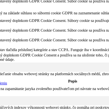
astavený doplnkom GDPR Cookie Consent. Súbor cookie sa používa na u
ný na základe súhlasu so súbormi cookie GDPR na zaznamenanie súhlas
astavený doplnkom GDPR Cookie Consent. Súbory cookie sa používajú 
astavený doplnkom GDPR Cookie Consent. Súbor cookie sa používa na u
astavený doplnkom GDPR Cookie Consent. Súbor cookie sa používa na u
av tlačidla príslušnej kategórie a stav CCPA. Funguje iba v koordinác
ný doplnkom GDPR Cookie Consent a používa sa na uloženie toho, či po
né údaje.
eľanie obsahu webovej stránky na platformách sociálnych médií, zhroma
Popis
leniu
na zapamätanie jazyka zvoleného používateľom pri návrate na webovú s
čových indexov výkonnosti webovej stránky, čo pomáha pri poskytovan