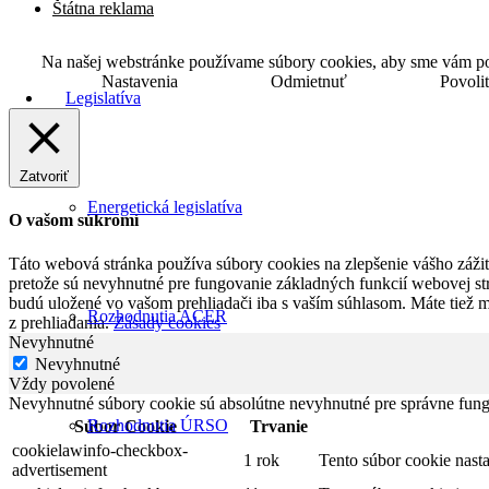
Štátna reklama
Na našej webstránke používame súbory cookies, aby sme vám posk
Nastavenia
Odmietnuť
Povoli
Legislatíva
Zatvoriť
Energetická legislatíva
O vašom súkromí
Táto webová stránka používa súbory cookies na zlepšenie vášho zážitk
pretože sú nevyhnutné pre fungovanie základných funkcií webovej str
budú uložené vo vašom prehliadači iba s vaším súhlasom. Máte tiež 
Rozhodnutia ACER
z prehliadania.
Zásady cookies
Nevyhnutné
Nevyhnutné
Vždy povolené
Nevyhnutné súbory cookie sú absolútne nevyhnutné pre správne fung
Rozhodnutia ÚRSO
Súbor Cookie
Trvanie
cookielawinfo-checkbox-
1 rok
Tento súbor cookie nas
advertisement