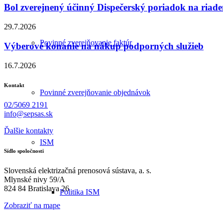
Bol zverejnený účinný Dispečerský poriadok na riade
29.7.2026
Povinné zverejňovanie faktúr
Výberové konanie na nákup podporných služieb
16.7.2026
Kontakt
Povinné zverejňovanie objednávok
02/5069 2191
info@sepsas.sk
Ďalšie kontakty
ISM
Sídlo spoločnosti
Slovenská elektrizačná prenosová sústava, a. s.
Mlynské nivy 59/A
824 84 Bratislava 26
Politika ISM
Zobraziť na mape