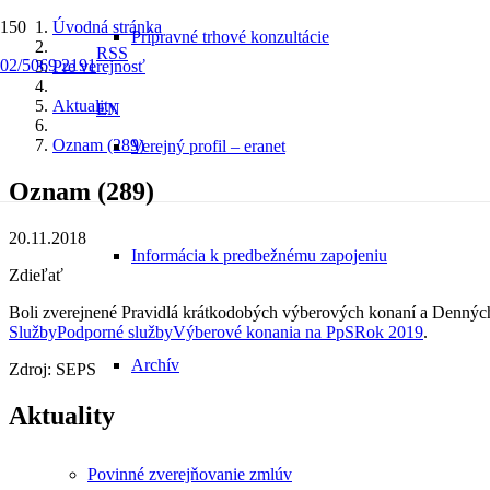
Úvodná stránka
Prípravné trhové konzultácie
RSS
02/5069 2191
Pre verejnosť
Aktuality
EN
Oznam (289)
Verejný profil – eranet
Oznam (289)
20.11.2018
Informácia k predbežnému zapojeniu
Zdieľať
Boli zverejnené Pravidlá krátkodobých výberových konaní a Denných
SlužbyPodporné službyVýberové konania na PpSRok 2019
.
Archív
Zdroj: SEPS
Aktuality
Povinné zverejňovanie zmlúv