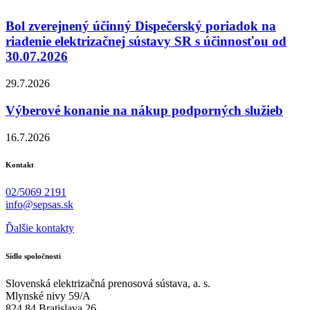
Bol zverejnený účinný Dispečerský poriadok na
riadenie elektrizačnej sústavy SR s účinnosťou od
30.07.2026
29.7.2026
Výberové konanie na nákup podporných služieb
16.7.2026
Kontakt
02/5069 2191
info@sepsas.sk
Ďalšie kontakty
Sídlo spoločnosti
Slovenská elektrizačná prenosová sústava, a. s.
Mlynské nivy 59/A
824 84 Bratislava 26