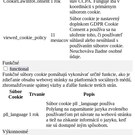
CookieLawInfoConsent
1 rok
stav CCPA. Funguje iba v
koordinácii s primárnym
súborom cookie.
Súbor cookie je nastavený
doplnkom GDPR Cookie
Consent a používa sa na
11
uloženie toho, či používateľ
viewed_cookie_policy
mesiacov
súhlasil alebo nesúhlasil s
používaním súborov cookie.
Neuchováva žiadne osobné
údaje.
Funkčné
functional
Funkčné súbory cookie pomáhajú vykonávať určité funkcie, ako je
zdieľanie obsahu webovej stránky na platformách sociálnych médií,
zhromažďovanie spätnej väzby a ďalšie funkcie tretích strán.
Súbor
Trvanie
Popis
Cookie
Súbor cookie pll _language používa
Polylang na zapamätanie jazyka zvoleného
pll_language
1 rok
používateľom pri návrate na webovú stránku
a tiež na získanie informácií o jazyku, keď
nie sú dostupné iným spôsobom.
Výkonnostné