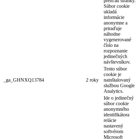
prehľad stránky.
Súbor cookie
ukladá
informácie
anonymne a
priraďuje
náhodne
vygenerované
číslo na
rozpoznanie
jedinečných
návštevníkov.
Tento súbor
cookie je
_ga_GHNXQ13784
2 roky
nainštalovaný
službou Google
Analytics.
Ide o jedinečný
súbor cookie
anonymného
identifikátora
relácie
nastavený
softvérom
Microsoft