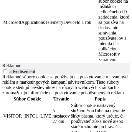
súbor cookie na
inštaláciu
jedinečného ID
zariadenia, ktoré
MicrosoftApplicationsTelemetryDeviceId
1 rok
sa používa na
sledovanie
správania
používateľov a
interakcií s
aplikáciou
Microsoft v
zariadení.
Reklamné
advertisement
Reklamné súbory cookie sa používajú na poskytovanie relevantných
reklám a marketingových kampaní návštevníkom. Tieto súbory
cookie sledujú návštevníkov na rôznych webových stránkach a
zhromažďujú informácie na poskytovanie prispôsobených reklám.
Súbor Cookie
Trvanie
Popis
Súbor cookie nastavený
5
službou YouTube na meranie
VISITOR_INFO1_LIVE
mesiacov
šírky pásma, ktorý určuje, či
27 dní
používateľ získa nové alebo
staré rozhranie prehrávača.