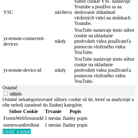
Súbor cookie YSC nastavuje
Youtube a používa sa na
YSC
návšteva
sledovanie zhliadnutí
vložených videí na stránkach
Youtube.
YouTube nastavuje tento súbor
cookie na ukladanie
yt-remote-connected-
nikdy
predvolieb videa používateľa
devices
pomocou vloženého videa
YouTube.
YouTube nastavuje tento súbor
cookie na ukladanie
yt-remote-device-id
nikdy
predvolieb videa používateľa
pomocou vloženého videa
YouTube.
Ostatné
others
Ostatné nekategorizované súbory cookie sú tie, ktoré sa analyzujú a
ešte neboli zaradené do žiadnej kategórie.
Súbor Cookie
Trvanie
Popis
FormsWebSessionId
1 mesiac
žiadny popis
usenewauthrollout
1 mesiac
žiadny popis
Uložiť a prijať