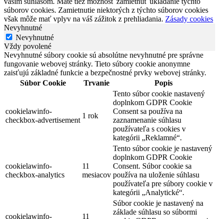
vaším súhlasom. Máte tiež možnosť zamietnuť ukladanie týchto
súborov cookies. Zamietnutie niektorých z týchto súborov cookies
však môže mať vplyv na váš zážitok z prehliadania.
Zásady cookies
Nevyhnutné
Nevyhnutné
Vždy povolené
Nevyhnutné súbory cookie sú absolútne nevyhnutné pre správne
fungovanie webovej stránky. Tieto súbory cookie anonymne
zaisťujú základné funkcie a bezpečnostné prvky webovej stránky.
Súbor Cookie
Trvanie
Popis
Tento súbor cookie nastavený
doplnkom GDPR Cookie
cookielawinfo-
Consent sa používa na
1 rok
checkbox-advertisement
zaznamenanie súhlasu
používateľa s cookies v
kategórii „Reklamné“.
Tento súbor cookie je nastavený
doplnkom GDPR Cookie
cookielawinfo-
11
Consent. Súbor cookie sa
checkbox-analytics
mesiacov
používa na uloženie súhlasu
používateľa pre súbory cookie v
kategórii „Analytické“.
Súbor cookie je nastavený na
základe súhlasu so súbormi
cookielawinfo-
11