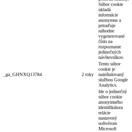
Súbor cookie
ukladá
informácie
anonymne a
priraďuje
náhodne
vygenerované
číslo na
rozpoznanie
jedinečných
návštevníkov.
Tento súbor
cookie je
_ga_GHNXQ13784
2 roky
nainštalovaný
službou Google
Analytics.
Ide o jedinečný
súbor cookie
anonymného
identifikátora
relácie
nastavený
softvérom
Microsoft