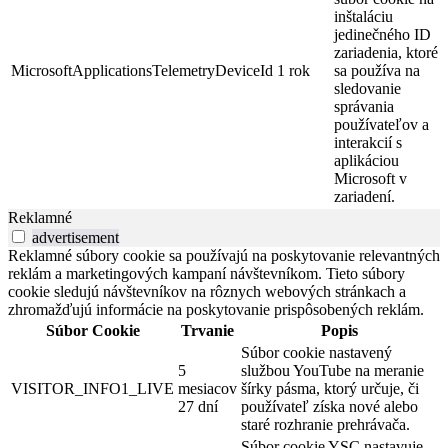
inštaláciu
jedinečného ID
zariadenia, ktoré
MicrosoftApplicationsTelemetryDeviceId
1 rok
sa používa na
sledovanie
správania
používateľov a
interakcií s
aplikáciou
Microsoft v
zariadení.
Reklamné
advertisement
Reklamné súbory cookie sa používajú na poskytovanie relevantných
reklám a marketingových kampaní návštevníkom. Tieto súbory
cookie sledujú návštevníkov na rôznych webových stránkach a
zhromažďujú informácie na poskytovanie prispôsobených reklám.
Súbor Cookie
Trvanie
Popis
Súbor cookie nastavený
5
službou YouTube na meranie
VISITOR_INFO1_LIVE
mesiacov
šírky pásma, ktorý určuje, či
27 dní
používateľ získa nové alebo
staré rozhranie prehrávača.
Súbor cookie YSC nastavuje