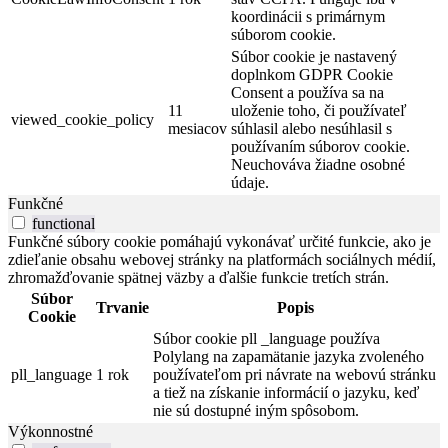
koordinácii s primárnym
súborom cookie.
Súbor cookie je nastavený
doplnkom GDPR Cookie
Consent a používa sa na
11
uloženie toho, či používateľ
viewed_cookie_policy
mesiacov
súhlasil alebo nesúhlasil s
používaním súborov cookie.
Neuchováva žiadne osobné
údaje.
Funkčné
functional
Funkčné súbory cookie pomáhajú vykonávať určité funkcie, ako je
zdieľanie obsahu webovej stránky na platformách sociálnych médií,
zhromažďovanie spätnej väzby a ďalšie funkcie tretích strán.
Súbor
Trvanie
Popis
Cookie
Súbor cookie pll _language používa
Polylang na zapamätanie jazyka zvoleného
pll_language
1 rok
používateľom pri návrate na webovú stránku
a tiež na získanie informácií o jazyku, keď
nie sú dostupné iným spôsobom.
Výkonnostné