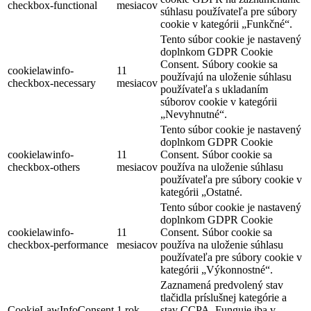
checkbox-functional
mesiacov
súhlasu používateľa pre súbory
cookie v kategórii „Funkčné“.
Tento súbor cookie je nastavený
doplnkom GDPR Cookie
Consent. Súbory cookie sa
cookielawinfo-
11
používajú na uloženie súhlasu
checkbox-necessary
mesiacov
používateľa s ukladaním
súborov cookie v kategórii
„Nevyhnutné“.
Tento súbor cookie je nastavený
doplnkom GDPR Cookie
cookielawinfo-
11
Consent. Súbor cookie sa
checkbox-others
mesiacov
používa na uloženie súhlasu
používateľa pre súbory cookie v
kategórii „Ostatné.
Tento súbor cookie je nastavený
doplnkom GDPR Cookie
cookielawinfo-
11
Consent. Súbor cookie sa
checkbox-performance
mesiacov
používa na uloženie súhlasu
používateľa pre súbory cookie v
kategórii „Výkonnostné“.
Zaznamená predvolený stav
tlačidla príslušnej kategórie a
CookieLawInfoConsent
1 rok
stav CCPA. Funguje iba v