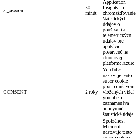
Application
30
Insights na
ai_session
minút
zhromažďovanie
štatistických
údajov o
používaní a
telemetrických
údajov pre
aplikácie
postavené na
cloudovej
platforme Azure.
YouTube
nastavuje tento
súbor cookie
prostredníctvom
CONSENT
2 roky
vložených videí
youtube a
zaznamenáva
anonymné
štatistické údaje.
Spoločnosť
Microsoft
nastavuje tento
súbor cookie na