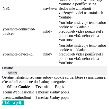
Youtube a používa sa na
YSC
návšteva
sledovanie zhliadnutí
vložených videí na stránkach
Youtube.
YouTube nastavuje tento súbor
cookie na ukladanie
yt-remote-connected-
nikdy
predvolieb videa používateľa
devices
pomocou vloženého videa
YouTube.
YouTube nastavuje tento súbor
cookie na ukladanie
yt-remote-device-id
nikdy
predvolieb videa používateľa
pomocou vloženého videa
YouTube.
Ostatné
others
Ostatné nekategorizované súbory cookie sú tie, ktoré sa analyzujú a
ešte neboli zaradené do žiadnej kategórie.
Súbor Cookie
Trvanie
Popis
FormsWebSessionId
1 mesiac
žiadny popis
usenewauthrollout
1 mesiac
žiadny popis
Uložiť a prijať