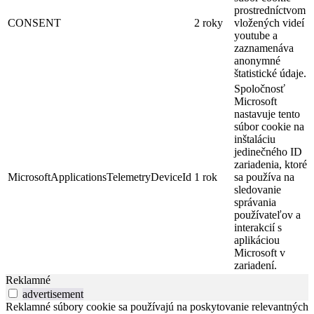
prostredníctvom
CONSENT
2 roky
vložených videí
youtube a
zaznamenáva
anonymné
štatistické údaje.
Spoločnosť
Microsoft
nastavuje tento
súbor cookie na
inštaláciu
jedinečného ID
zariadenia, ktoré
MicrosoftApplicationsTelemetryDeviceId
1 rok
sa používa na
sledovanie
správania
používateľov a
interakcií s
aplikáciou
Microsoft v
zariadení.
Reklamné
advertisement
Reklamné súbory cookie sa používajú na poskytovanie relevantných