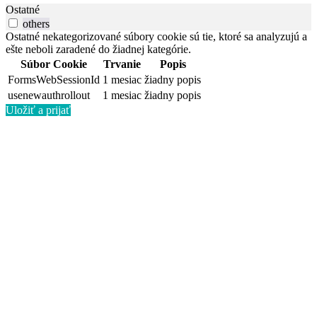
Ostatné
others
Ostatné nekategorizované súbory cookie sú tie, ktoré sa analyzujú a
ešte neboli zaradené do žiadnej kategórie.
Súbor Cookie
Trvanie
Popis
FormsWebSessionId
1 mesiac
žiadny popis
usenewauthrollout
1 mesiac
žiadny popis
Uložiť a prijať