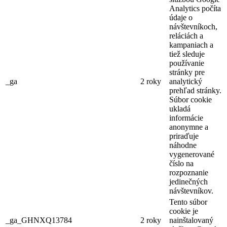
Analytics počíta
údaje o
návštevníkoch,
reláciách a
kampaniach a
tiež sleduje
používanie
stránky pre
_ga
2 roky
analytický
prehľad stránky.
Súbor cookie
ukladá
informácie
anonymne a
priraďuje
náhodne
vygenerované
číslo na
rozpoznanie
jedinečných
návštevníkov.
Tento súbor
cookie je
_ga_GHNXQ13784
2 roky
nainštalovaný