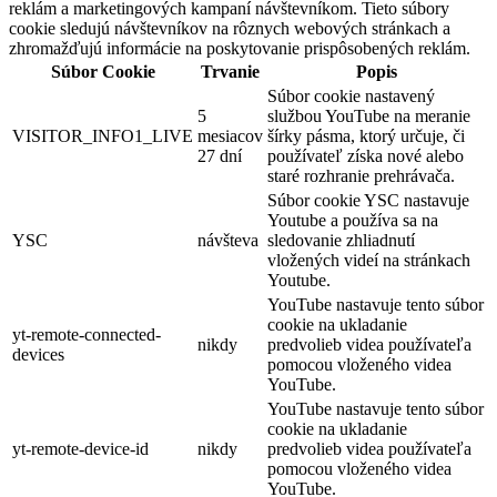
reklám a marketingových kampaní návštevníkom. Tieto súbory
cookie sledujú návštevníkov na rôznych webových stránkach a
zhromažďujú informácie na poskytovanie prispôsobených reklám.
Súbor Cookie
Trvanie
Popis
Súbor cookie nastavený
5
službou YouTube na meranie
VISITOR_INFO1_LIVE
mesiacov
šírky pásma, ktorý určuje, či
27 dní
používateľ získa nové alebo
staré rozhranie prehrávača.
Súbor cookie YSC nastavuje
Youtube a používa sa na
YSC
návšteva
sledovanie zhliadnutí
vložených videí na stránkach
Youtube.
YouTube nastavuje tento súbor
cookie na ukladanie
yt-remote-connected-
nikdy
predvolieb videa používateľa
devices
pomocou vloženého videa
YouTube.
YouTube nastavuje tento súbor
cookie na ukladanie
yt-remote-device-id
nikdy
predvolieb videa používateľa
pomocou vloženého videa
YouTube.