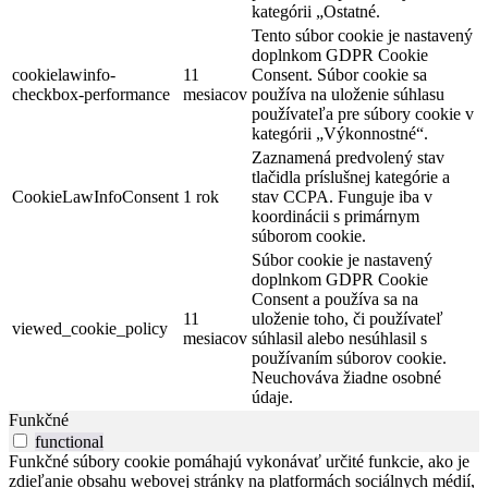
kategórii „Ostatné.
Tento súbor cookie je nastavený
doplnkom GDPR Cookie
cookielawinfo-
11
Consent. Súbor cookie sa
checkbox-performance
mesiacov
používa na uloženie súhlasu
používateľa pre súbory cookie v
kategórii „Výkonnostné“.
Zaznamená predvolený stav
tlačidla príslušnej kategórie a
CookieLawInfoConsent
1 rok
stav CCPA. Funguje iba v
koordinácii s primárnym
súborom cookie.
Súbor cookie je nastavený
doplnkom GDPR Cookie
Consent a používa sa na
11
uloženie toho, či používateľ
viewed_cookie_policy
mesiacov
súhlasil alebo nesúhlasil s
používaním súborov cookie.
Neuchováva žiadne osobné
údaje.
Funkčné
functional
Funkčné súbory cookie pomáhajú vykonávať určité funkcie, ako je
zdieľanie obsahu webovej stránky na platformách sociálnych médií,