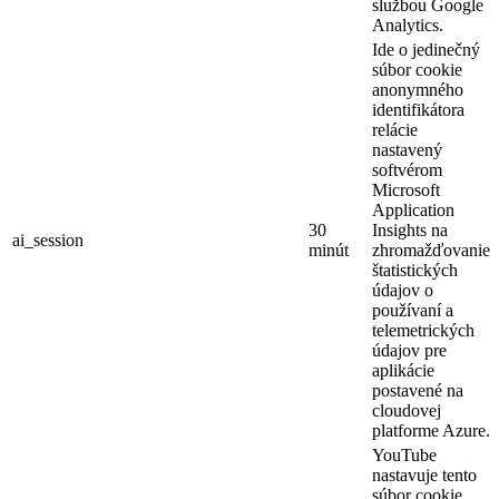
službou Google
Analytics.
Ide o jedinečný
súbor cookie
anonymného
identifikátora
relácie
nastavený
softvérom
Microsoft
Application
30
Insights na
ai_session
minút
zhromažďovanie
štatistických
údajov o
používaní a
telemetrických
údajov pre
aplikácie
postavené na
cloudovej
platforme Azure.
YouTube
nastavuje tento
súbor cookie