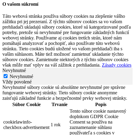
O vašom súkromí
Táto webová stránka používa súbory cookies na zlepšenie vášho
zážitku pri jej prezeraní. Z týchto súborov cookies sa vo vašom
prehliadači ukladajú súbory cookies, ktoré sú kategorizované podľa
potreby, pretože sú nevyhnutné pre fungovanie základných funkcií
webovej stránky. Používame aj cookies tretích strán, ktoré nám
pomáhajú analyzovať a pochopiť, ako používate túto webovú
stránku. Tieto cookies budú uložené vo vašom prehliadači iba s
vaším súhlasom. Máte tiež možnosť zamietnuť ukladanie týchto
súborov cookies. Zamietnutie niektorých z týchto súborov cookies
však môže mať vplyv na váš zážitok z prehliadania.
Zásady cookies
Nevyhnutné
Nevyhnutné
Vždy povolené
Nevyhnutné súbory cookie sú absolútne nevyhnutné pre správne
fungovanie webovej stránky. Tieto súbory cookie anonymne
zaisťujú základné funkcie a bezpečnostné prvky webovej stránky.
Súbor Cookie
Trvanie
Popis
Tento súbor cookie nastavený
doplnkom GDPR Cookie
cookielawinfo-
Consent sa používa na
1 rok
checkbox-advertisement
zaznamenanie súhlasu
používateľa s cookies v