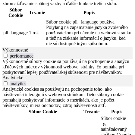
zhromažďovanie spätnej väzby a ďalšie funkcie tretích strán.
Súbor
Trvanie
Popis
Cookie
Súbor cookie pll _language používa
Polylang na zapamätanie jazyka zvoleného
pll_language
1 rok
používateľom pri návrate na webovú stránku
a tiež na získanie informácií o jazyku, keď
nie sú dostupné iným spôsobom.
Výkonnostné
performance
Výkonnostné súbory cookie sa používajú na pochopenie a analýzu
kľúčových indexov výkonnosti webovej stránky, čo pomáha pri
poskytovaní lepšej používateľskej skúsenosti pre návštevníkov.
Analytické
analytics
Analytické cookies sa používajú na pochopenie toho, ako
návštevníci interagujú s webovou stránkou. Tieto súbory cookie
pomáhajú poskytovať informácie o metrikách, ako je počet
návštevníkov, miera odchodov, zdroj návštevnosti atď.
Súbor Cookie
Trvanie
Popis
Súbor cookie
_ga
nainštalovaný
službou Google