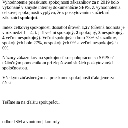
Vyhodnotenie prieskumu spokojnosti zákazníkov za r. 2019 bolo
vykonané v zmysle internej dokumentácie SEPS. Z vyhodnotenia
celkovej spokojnosti vyplýva, že s poskytovaním služieb sú
zákazníci
spokojní
.
Index celkovej spokojnosti dosiahol úroveň
1,27
(číselná hodnota je
v rozmedzí 1 – 4, t. j.
1
veľmi spokojný,
2
spokojný,
3
nespokojný,
4
veľmi nespokojný). Veľmi spokojných bolo 73% zákazníkov,
spokojných bolo 27%, nespokojných 0% a veľmi nespokojných
0%.
Názory zákazníkov na spokojnosť so spoluprácou so SEPS sú
užitočným pomocníkom pri zlepšovaní služieb poskytovaných
spoločnosťou.
Všetkým zúčastneným na prieskume spokojnosti ďakujeme za
účasť.
Tešíme sa na ďalšiu spoluprácu.
odbor ISM a vnútornej kontroly