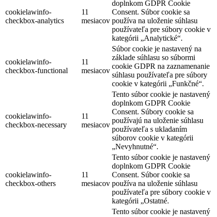
doplnkom GDPR Cookie
cookielawinfo-
11
Consent. Súbor cookie sa
checkbox-analytics
mesiacov
používa na uloženie súhlasu
používateľa pre súbory cookie v
kategórii „Analytické“.
Súbor cookie je nastavený na
základe súhlasu so súbormi
cookielawinfo-
11
cookie GDPR na zaznamenanie
checkbox-functional
mesiacov
súhlasu používateľa pre súbory
cookie v kategórii „Funkčné“.
Tento súbor cookie je nastavený
doplnkom GDPR Cookie
Consent. Súbory cookie sa
cookielawinfo-
11
používajú na uloženie súhlasu
checkbox-necessary
mesiacov
používateľa s ukladaním
súborov cookie v kategórii
„Nevyhnutné“.
Tento súbor cookie je nastavený
doplnkom GDPR Cookie
cookielawinfo-
11
Consent. Súbor cookie sa
checkbox-others
mesiacov
používa na uloženie súhlasu
používateľa pre súbory cookie v
kategórii „Ostatné.
Tento súbor cookie je nastavený