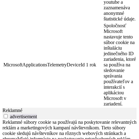
youtube a
zaznamenáva
anonymné
štatistické údaje.
Spoločnosť
Microsoft
nastavuje tento
súbor cookie na
inštaláciu
jedinečného ID
zariadenia, ktoré
MicrosoftApplicationsTelemetryDeviceId
1 rok
sa používa na
sledovanie
správania
používateľov a
interakcií s
aplikáciou
Microsoft v
zariadení.
Reklamné
advertisement
Reklamné súbory cookie sa používajú na poskytovanie relevantných
reklám a marketingových kampaní návštevníkom. Tieto súbory
cookie sledujú návštevníkov na rôznych webových stránkach a
zhromažďujú informácie na poskytovanie prispôsobených reklám.