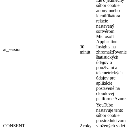
Ide o jedinečný
súbor cookie
anonymného
identifikátora
relácie
nastavený
softvérom
Microsoft
Application
30
Insights na
ai_session
minút
zhromažďovanie
štatistických
údajov o
používaní a
telemetrických
údajov pre
aplikácie
postavené na
cloudovej
platforme Azure.
YouTube
nastavuje tento
súbor cookie
prostredníctvom
CONSENT
2 roky
vložených videí