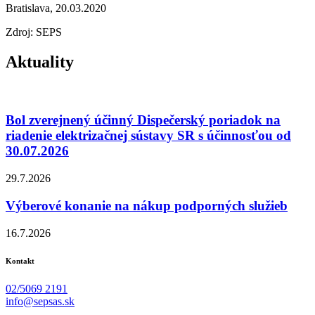
Bratislava, 20.03.2020
Zdroj: SEPS
Aktuality
Bol zverejnený účinný Dispečerský poriadok na
riadenie elektrizačnej sústavy SR s účinnosťou od
30.07.2026
29.7.2026
Výberové konanie na nákup podporných služieb
16.7.2026
Kontakt
02/5069 2191
info@sepsas.sk