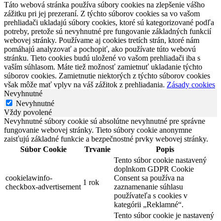
Táto webová stránka používa súbory cookies na zlepšenie vášho
zážitku pri jej prezeraní. Z týchto súborov cookies sa vo vašom
prehliadači ukladajú súbory cookies, ktoré sú kategorizované podľa
potreby, pretože sú nevyhnutné pre fungovanie základných funkcií
webovej stránky. Používame aj cookies tretích strán, ktoré nám
pomáhajú analyzovať a pochopiť, ako používate túto webovú
stránku. Tieto cookies budú uložené vo vašom prehliadači iba s
vaším súhlasom. Máte tiež možnosť zamietnuť ukladanie týchto
súborov cookies. Zamietnutie niektorých z týchto súborov cookies
však môže mať vplyv na váš zážitok z prehliadania.
Zásady cookies
Nevyhnutné
Nevyhnutné
Vždy povolené
Nevyhnutné súbory cookie sú absolútne nevyhnutné pre správne
fungovanie webovej stránky. Tieto súbory cookie anonymne
zaisťujú základné funkcie a bezpečnostné prvky webovej stránky.
Súbor Cookie
Trvanie
Popis
Tento súbor cookie nastavený
doplnkom GDPR Cookie
cookielawinfo-
Consent sa používa na
1 rok
checkbox-advertisement
zaznamenanie súhlasu
používateľa s cookies v
kategórii „Reklamné“.
Tento súbor cookie je nastavený