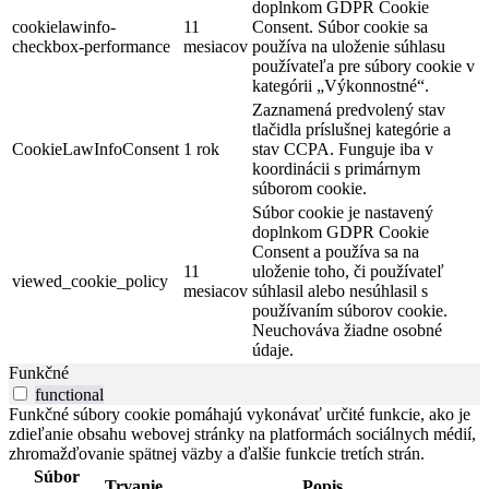
doplnkom GDPR Cookie
cookielawinfo-
11
Consent. Súbor cookie sa
checkbox-performance
mesiacov
používa na uloženie súhlasu
používateľa pre súbory cookie v
kategórii „Výkonnostné“.
Zaznamená predvolený stav
tlačidla príslušnej kategórie a
CookieLawInfoConsent
1 rok
stav CCPA. Funguje iba v
koordinácii s primárnym
súborom cookie.
Súbor cookie je nastavený
doplnkom GDPR Cookie
Consent a používa sa na
11
uloženie toho, či používateľ
viewed_cookie_policy
mesiacov
súhlasil alebo nesúhlasil s
používaním súborov cookie.
Neuchováva žiadne osobné
údaje.
Funkčné
functional
Funkčné súbory cookie pomáhajú vykonávať určité funkcie, ako je
zdieľanie obsahu webovej stránky na platformách sociálnych médií,
zhromažďovanie spätnej väzby a ďalšie funkcie tretích strán.
Súbor
Trvanie
Popis