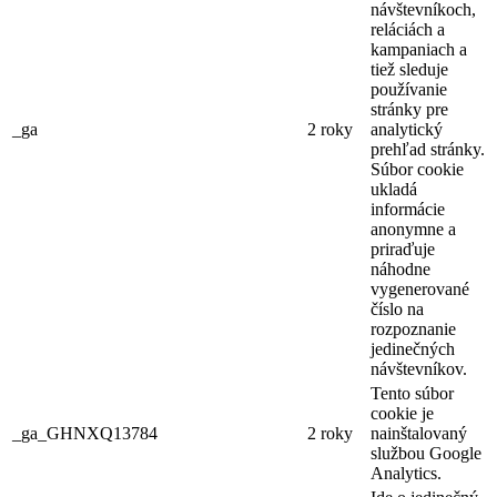
návštevníkoch,
reláciách a
kampaniach a
tiež sleduje
používanie
stránky pre
_ga
2 roky
analytický
prehľad stránky.
Súbor cookie
ukladá
informácie
anonymne a
priraďuje
náhodne
vygenerované
číslo na
rozpoznanie
jedinečných
návštevníkov.
Tento súbor
cookie je
_ga_GHNXQ13784
2 roky
nainštalovaný
službou Google
Analytics.