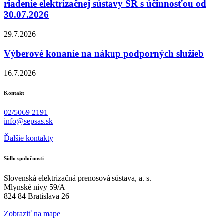
riadenie elektrizačnej sústavy SR s účinnosťou od
30.07.2026
29.7.2026
Výberové konanie na nákup podporných služieb
16.7.2026
Kontakt
02/5069 2191
info@sepsas.sk
Ďalšie kontakty
Sídlo spoločnosti
Slovenská elektrizačná prenosová sústava, a. s.
Mlynské nivy 59/A
824 84 Bratislava 26
Zobraziť na mape