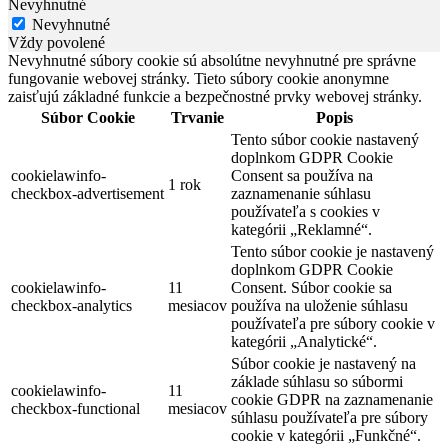
Nevyhnutné
Nevyhnutné
Vždy povolené
Nevyhnutné súbory cookie sú absolútne nevyhnutné pre správne
fungovanie webovej stránky. Tieto súbory cookie anonymne
zaisťujú základné funkcie a bezpečnostné prvky webovej stránky.
Súbor Cookie
Trvanie
Popis
Tento súbor cookie nastavený
doplnkom GDPR Cookie
cookielawinfo-
Consent sa používa na
1 rok
checkbox-advertisement
zaznamenanie súhlasu
používateľa s cookies v
kategórii „Reklamné“.
Tento súbor cookie je nastavený
doplnkom GDPR Cookie
cookielawinfo-
11
Consent. Súbor cookie sa
checkbox-analytics
mesiacov
používa na uloženie súhlasu
používateľa pre súbory cookie v
kategórii „Analytické“.
Súbor cookie je nastavený na
základe súhlasu so súbormi
cookielawinfo-
11
cookie GDPR na zaznamenanie
checkbox-functional
mesiacov
súhlasu používateľa pre súbory
cookie v kategórii „Funkčné“.