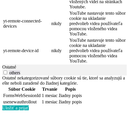
vložených videí na stránkach
Youtube.
YouTube nastavuje tento súbor
cookie na ukladanie
yt-remote-connected-
nikdy
predvolieb videa používateľa
devices
pomocou vloženého videa
YouTube.
YouTube nastavuje tento súbor
cookie na ukladanie
yt-remote-device-id
nikdy
predvolieb videa používateľa
pomocou vloženého videa
YouTube.
Ostatné
others
Ostatné nekategorizované súbory cookie sú tie, ktoré sa analyzujú a
ešte neboli zaradené do žiadnej kategórie.
Súbor Cookie
Trvanie
Popis
FormsWebSessionId
1 mesiac
žiadny popis
usenewauthrollout
1 mesiac
žiadny popis
Uložiť a prijať