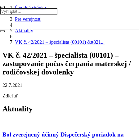
Úvodná stránka
Pre verejnosť
Aktuality
VK č. 42/2021 – špecialista (00101) &#821...
VK č. 42/2021 – špecialista (00101) –
zastupovanie počas čerpania materskej /
rodičovskej dovolenky
22.7.2021
Zdieľať
Aktuality
Bol zverejnený účinný Dispečerský poriadok na