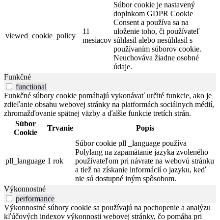
Súbor cookie je nastavený
doplnkom GDPR Cookie
Consent a používa sa na
11
uloženie toho, či používateľ
viewed_cookie_policy
mesiacov
súhlasil alebo nesúhlasil s
používaním súborov cookie.
Neuchováva žiadne osobné
údaje.
Funkčné
functional
Funkčné súbory cookie pomáhajú vykonávať určité funkcie, ako je
zdieľanie obsahu webovej stránky na platformách sociálnych médií,
zhromažďovanie spätnej väzby a ďalšie funkcie tretích strán.
Súbor
Trvanie
Popis
Cookie
Súbor cookie pll _language používa
Polylang na zapamätanie jazyka zvoleného
pll_language
1 rok
používateľom pri návrate na webovú stránku
a tiež na získanie informácií o jazyku, keď
nie sú dostupné iným spôsobom.
Výkonnostné
performance
Výkonnostné súbory cookie sa používajú na pochopenie a analýzu
kľúčových indexov výkonnosti webovej stránky, čo pomáha pri