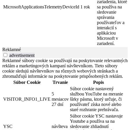
zariadenia, ktoré
MicrosoftApplicationsTelemetryDeviceId
1 rok
sa používa na
sledovanie
správania
používateľov a
interakcií s
aplikáciou
Microsoft v
zariadení.
Reklamné
advertisement
Reklamné súbory cookie sa používajú na poskytovanie relevantných
reklám a marketingových kampaní návštevníkom. Tieto súbory
cookie sledujú návštevníkov na rôznych webových stránkach a
zhromažďujú informácie na poskytovanie prispôsobených reklám.
Súbor Cookie
Trvanie
Popis
Súbor cookie nastavený
5
službou YouTube na meranie
VISITOR_INFO1_LIVE
mesiacov
šírky pásma, ktorý určuje, či
27 dní
používateľ získa nové alebo
staré rozhranie prehrávača.
Súbor cookie YSC nastavuje
Youtube a používa sa na
YSC
návšteva
sledovanie zhliadnutí