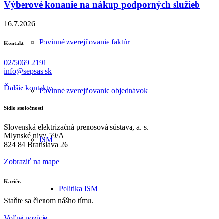
Výberové konanie na nákup podporných služieb
16.7.2026
Povinné zverejňovanie faktúr
Kontakt
02/5069 2191
info@sepsas.sk
Ďalšie kontakty
Povinné zverejňovanie objednávok
Sídlo spoločnosti
Slovenská elektrizačná prenosová sústava, a. s.
Mlynské nivy 59/A
ISM
824 84 Bratislava 26
Zobraziť na mape
Kariéra
Politika ISM
Staňte sa členom nášho tímu.
Voľné pozície