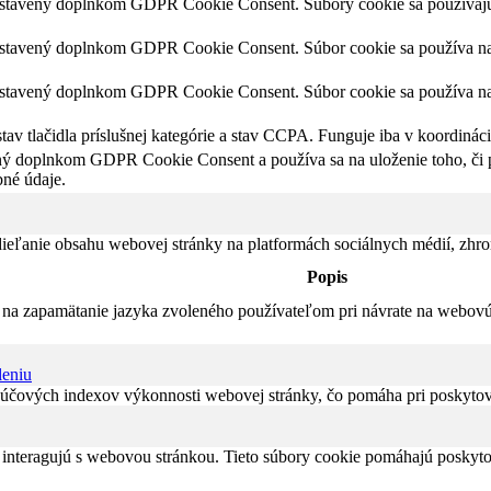
astavený doplnkom GDPR Cookie Consent. Súbory cookie sa používajú 
astavený doplnkom GDPR Cookie Consent. Súbor cookie sa používa na u
astavený doplnkom GDPR Cookie Consent. Súbor cookie sa používa na u
av tlačidla príslušnej kategórie a stav CCPA. Funguje iba v koordinác
ný doplnkom GDPR Cookie Consent a používa sa na uloženie toho, či po
né údaje.
eľanie obsahu webovej stránky na platformách sociálnych médií, zhroma
Popis
na zapamätanie jazyka zvoleného používateľom pri návrate na webovú s
leniu
čových indexov výkonnosti webovej stránky, čo pomáha pri poskytovan
 interagujú s webovou stránkou. Tieto súbory cookie pomáhajú poskyto