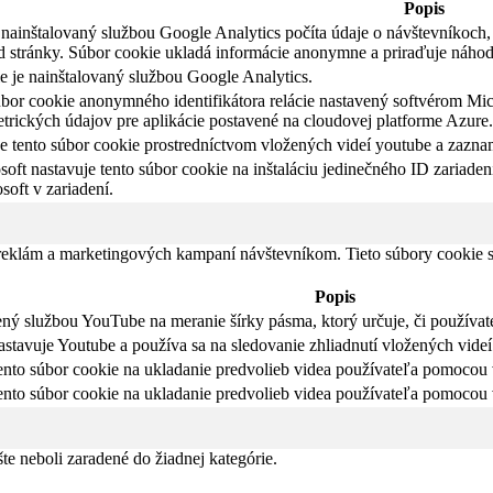
Popis
nainštalovaný službou Google Analytics počíta údaje o návštevníkoch, r
d stránky. Súbor cookie ukladá informácie anonymne a priraďuje náho
e je nainštalovaný službou Google Analytics.
úbor cookie anonymného identifikátora relácie nastavený softvérom Mic
etrických údajov pre aplikácie postavené na cloudovej platforme Azure.
 tento súbor cookie prostredníctvom vložených videí youtube a zazna
oft nastavuje tento súbor cookie na inštaláciu jedinečného ID zariadeni
soft v zariadení.
 reklám a marketingových kampaní návštevníkom. Tieto súbory cookie
Popis
ný službou YouTube na meranie šírky pásma, ktorý určuje, či používate
tavuje Youtube a používa sa na sledovanie zhliadnutí vložených videí
ento súbor cookie na ukladanie predvolieb videa používateľa pomocou
ento súbor cookie na ukladanie predvolieb videa používateľa pomocou
šte neboli zaradené do žiadnej kategórie.