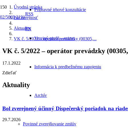
Úvodná stránka
Prípravné trhové konzultácie
RSS
02/5069 2191
Pre verejnosť
Aktuality
EN
Verejný profil – eranet
VK č. 5/2022 – operátor prevádzky (00305,...
VK č. 5/2022 – operátor prevádzky (00305,
17.1.2022
Informácia k predbežnému zapojeniu
Zdieľať
Aktuality
Archív
Bol zverejnený účinný Dispečerský poriadok na riade
29.7.2026
Povinné zverejňovanie zmlúv