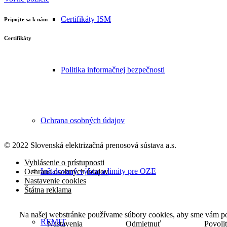
Certifikáty ISM
Pripojte sa k nám
Certifikáty
Politika informačnej bezpečnosti
Ochrana osobných údajov
© 2022 Slovenská elektrizačná prenosová
sústava a.s.
Vyhlásenie o prístupnosti
Inštalovaný výkon a limity pre OZE
Ochrana osobných údajov
Nastavenie cookies
Štátna reklama
Na našej webstránke používame súbory cookies, aby sme vám posk
REMIT
Nastavenia
Odmietnuť
Povoli