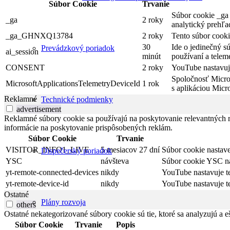
Súbor Cookie
Trvanie
Súbor cookie _ga 
_ga
2 roky
analytický prehľa
_ga_GHNXQ13784
2 roky
Tento súbor cooki
30
Ide o jedinečný s
Prevádzkový poriadok
ai_session
minút
používaní a telem
CONSENT
2 roky
YouTube nastavuje
Spoločnosť Micros
MicrosoftApplicationsTelemetryDeviceId
1 rok
s aplikáciou Micro
Reklamné
Technické podmienky
advertisement
Reklamné súbory cookie sa používajú na poskytovanie relevantných
informácie na poskytovanie prispôsobených reklám.
Súbor Cookie
Trvanie
VISITOR_INFO1_LIVE
5 mesiacov 27 dní
Súbor cookie nastave
Dispečerský poriadok
YSC
návšteva
Súbor cookie YSC nas
yt-remote-connected-devices
nikdy
YouTube nastavuje t
yt-remote-device-id
nikdy
YouTube nastavuje t
Ostatné
Plány rozvoja
others
Ostatné nekategorizované súbory cookie sú tie, ktoré sa analyzujú a e
Súbor Cookie
Trvanie
Popis