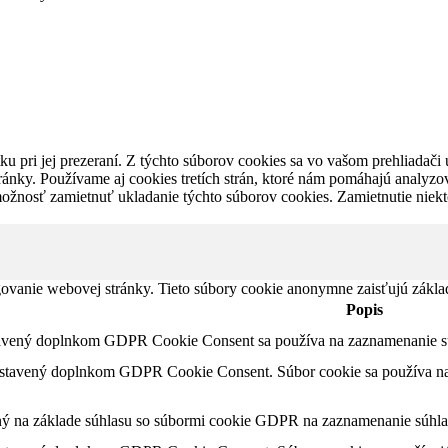
u pri jej prezeraní. Z týchto súborov cookies sa vo vašom prehliadači 
ánky. Používame aj cookies tretích strán, ktoré nám pomáhajú analyzo
možnosť zamietnuť ukladanie týchto súborov cookies. Zamietnutie niek
ovanie webovej stránky. Tieto súbory cookie anonymne zaisťujú zákla
Popis
tavený doplnkom GDPR Cookie Consent sa používa na zaznamenanie súh
astavený doplnkom GDPR Cookie Consent. Súbor cookie sa používa na u
ný na základe súhlasu so súbormi cookie GDPR na zaznamenanie súhlas