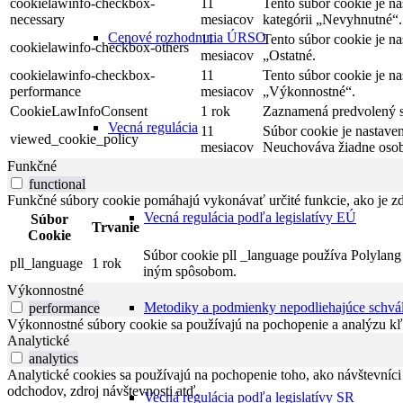
cookielawinfo-checkbox-
11
Tento súbor cookie je n
necessary
mesiacov
kategórii „Nevyhnutné“.
Cenové rozhodnutia ÚRSO
11
Tento súbor cookie je n
cookielawinfo-checkbox-others
mesiacov
„Ostatné.
cookielawinfo-checkbox-
11
Tento súbor cookie je n
performance
mesiacov
„Výkonnostné“.
CookieLawInfoConsent
1 rok
Zaznamená predvolený st
Vecná regulácia
11
Súbor cookie je nastave
viewed_cookie_policy
mesiacov
Neuchováva žiadne osob
Funkčné
functional
Funkčné súbory cookie pomáhajú vykonávať určité funkcie, ako je zdi
Vecná regulácia podľa legislatívy EÚ
Súbor
Trvanie
Cookie
Súbor cookie pll _language používa Polylang 
pll_language
1 rok
iným spôsobom.
Výkonnostné
Metodiky a podmienky nepodliehajúce schvá
performance
Výkonnostné súbory cookie sa používajú na pochopenie a analýzu kľú
Analytické
analytics
Analytické cookies sa používajú na pochopenie toho, ako návštevníci
odchodov, zdroj návštevnosti atď.
Vecná regulácia podľa legislatívy SR