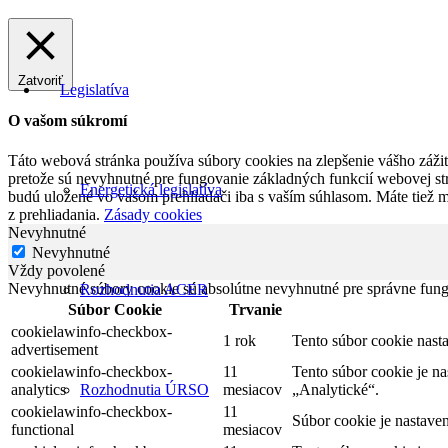
Zatvoriť
Legislatíva
O vašom súkromí
Táto webová stránka používa súbory cookies na zlepšenie vášho zážitk
pretože sú nevyhnutné pre fungovanie základných funkcií webovej str
Energetická legislatíva
budú uložené vo vašom prehliadači iba s vaším súhlasom. Máte tiež 
z prehliadania.
Zásady cookies
Nevyhnutné
Nevyhnutné
Vždy povolené
Nevyhnutné súbory cookie sú absolútne nevyhnutné pre správne fung
Rozhodnutia ACER
Súbor Cookie
Trvanie
cookielawinfo-checkbox-
1 rok
Tento súbor cookie nas
advertisement
cookielawinfo-checkbox-
11
Tento súbor cookie je n
analytics
mesiacov
„Analytické“.
Rozhodnutia ÚRSO
cookielawinfo-checkbox-
11
Súbor cookie je nastave
functional
mesiacov