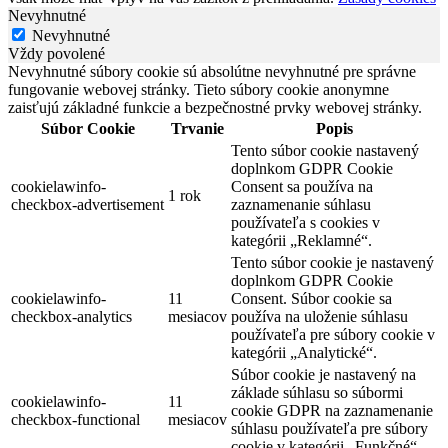
Nevyhnutné
Nevyhnutné
Vždy povolené
Nevyhnutné súbory cookie sú absolútne nevyhnutné pre správne
fungovanie webovej stránky. Tieto súbory cookie anonymne
zaisťujú základné funkcie a bezpečnostné prvky webovej stránky.
Súbor Cookie
Trvanie
Popis
Tento súbor cookie nastavený
doplnkom GDPR Cookie
cookielawinfo-
Consent sa používa na
1 rok
checkbox-advertisement
zaznamenanie súhlasu
používateľa s cookies v
kategórii „Reklamné“.
Tento súbor cookie je nastavený
doplnkom GDPR Cookie
cookielawinfo-
11
Consent. Súbor cookie sa
checkbox-analytics
mesiacov
používa na uloženie súhlasu
používateľa pre súbory cookie v
kategórii „Analytické“.
Súbor cookie je nastavený na
základe súhlasu so súbormi
cookielawinfo-
11
cookie GDPR na zaznamenanie
checkbox-functional
mesiacov
súhlasu používateľa pre súbory
cookie v kategórii „Funkčné“.