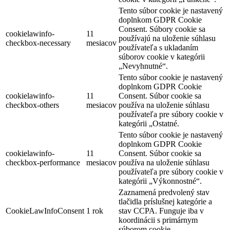
Tento súbor cookie je nastavený
doplnkom GDPR Cookie
Consent. Súbory cookie sa
cookielawinfo-
11
používajú na uloženie súhlasu
checkbox-necessary
mesiacov
používateľa s ukladaním
súborov cookie v kategórii
„Nevyhnutné“.
Tento súbor cookie je nastavený
doplnkom GDPR Cookie
cookielawinfo-
11
Consent. Súbor cookie sa
checkbox-others
mesiacov
používa na uloženie súhlasu
používateľa pre súbory cookie v
kategórii „Ostatné.
Tento súbor cookie je nastavený
doplnkom GDPR Cookie
cookielawinfo-
11
Consent. Súbor cookie sa
checkbox-performance
mesiacov
používa na uloženie súhlasu
používateľa pre súbory cookie v
kategórii „Výkonnostné“.
Zaznamená predvolený stav
tlačidla príslušnej kategórie a
CookieLawInfoConsent
1 rok
stav CCPA. Funguje iba v
koordinácii s primárnym
súborom cookie.