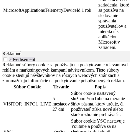
zariadenia, ktoré
MicrosoftApplicationsTelemetryDeviceId
1 rok
sa používa na
sledovanie
správania
používateľov a
interakcií s
aplikáciou
Microsoft v
zariadení.
Reklamné
advertisement
Reklamné súbory cookie sa používajú na poskytovanie relevantných
reklám a marketingových kampaní návštevníkom. Tieto súbory
cookie sledujú návštevníkov na rôznych webových stránkach a
zhromažďujú informácie na poskytovanie prispôsobených reklám.
Súbor Cookie
Trvanie
Popis
Súbor cookie nastavený
5
službou YouTube na meranie
VISITOR_INFO1_LIVE
mesiacov
šírky pásma, ktorý určuje, či
27 dní
používateľ získa nové alebo
staré rozhranie prehrávača.
Súbor cookie YSC nastavuje
Youtube a používa sa na
YSC
návšteva
sledovanie zhliadnutí