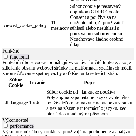
Súbor cookie je nastavený
doplnkom GDPR Cookie
Consent a používa sa na
11
uloženie toho, či používateľ
viewed_cookie_policy
mesiacov
súhlasil alebo nesúhlasil s
používaním súborov cookie.
Neuchováva žiadne osobné
údaje.
Funkčné
functional
Funkčné súbory cookie pomáhajú vykonávať určité funkcie, ako je
zdieľanie obsahu webovej stránky na platformách sociálnych médií,
zhromažďovanie spätnej väzby a ďalšie funkcie tretích strán.
Súbor
Trvanie
Popis
Cookie
Súbor cookie pll _language používa
Polylang na zapamätanie jazyka zvoleného
pll_language
1 rok
používateľom pri návrate na webovú stránku
a tiež na získanie informácií o jazyku, keď
nie sú dostupné iným spôsobom.
Výkonnostné
performance
Výkonnostné súbory cookie sa používajú na pochopenie a analýzu