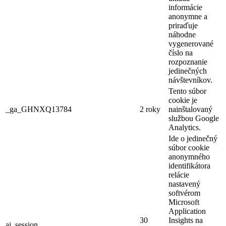
informácie
anonymne a
priraďuje
náhodne
vygenerované
číslo na
rozpoznanie
jedinečných
návštevníkov.
Tento súbor
cookie je
_ga_GHNXQ13784
2 roky
nainštalovaný
službou Google
Analytics.
Ide o jedinečný
súbor cookie
anonymného
identifikátora
relácie
nastavený
softvérom
Microsoft
Application
30
Insights na
ai_session