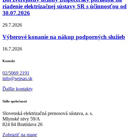
riadenie elektrizačnej sústavy SR s účinnosťou od
30.07.2026
29.7.2026
Výberové konanie na nákup podporných služieb
16.7.2026
Kontakt
02/5069 2191
info@sepsas.sk
Ďalšie kontakty
Sídlo spoločnosti
Slovenská elektrizačná prenosová sústava, a. s.
Mlynské nivy 59/A
824 84 Bratislava 26
Zobraziť na mape