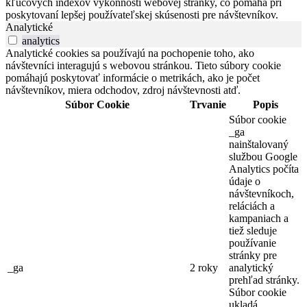
kľúčových indexov výkonnosti webovej stránky, čo pomáha pri
poskytovaní lepšej používateľskej skúsenosti pre návštevníkov.
Analytické
analytics
Analytické cookies sa používajú na pochopenie toho, ako
návštevníci interagujú s webovou stránkou. Tieto súbory cookie
pomáhajú poskytovať informácie o metrikách, ako je počet
návštevníkov, miera odchodov, zdroj návštevnosti atď.
Súbor Cookie
Trvanie
Popis
Súbor cookie
_ga
nainštalovaný
službou Google
Analytics počíta
údaje o
návštevníkoch,
reláciách a
kampaniach a
tiež sleduje
používanie
stránky pre
_ga
2 roky
analytický
prehľad stránky.
Súbor cookie
ukladá