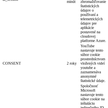
minút
zhromažďovanie
štatistických
údajov o
používaní a
telemetrických
údajov pre
aplikácie
postavené na
cloudovej
platforme Azure.
YouTube
nastavuje tento
súbor cookie
prostredníctvom
CONSENT
2 roky
vložených videí
youtube a
zaznamenáva
anonymné
štatistické údaje.
Spoločnosť
Microsoft
nastavuje tento
súbor cookie na
inštaláciu
jedinečného ID