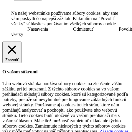
Na našej webstránke používame súbory cookies, aby sme
vám poskytli čo najlepší zážitok. Kliknutím na "Povoliť
všetky" súhlasíte s používaním všetkých súborov cookie.
Nastavenia
Odmietnuť
Povoli
všetky
Zatvoriť
O vašom súkromí
Táto webová stránka používa súbory cookies na zlepšenie vášho
zážitku pri jej prezeraní. Z týchto súborov cookies sa vo vašom
prehliadači ukladajú súbory cookies, ktoré sú kategorizované podľa
potreby, pretože sú nevyhnutné pre fungovanie základných funkcií
webovej stránky. Používame aj cookies tretích strán, ktoré nám
pomáhajú analyzovať a pochopiť, ako používate túto webovú
stránku. Tieto cookies budú uložené vo vašom prehliadači iba s
vaším súhlasom. Máte tiež možnosť zamietnuť ukladanie týchto
súborov cookies. Zamietnutie niektorých z týchto súborov cookies
však môže mať vplyv na váš zážitok z prehliadania.
Zásady cookies