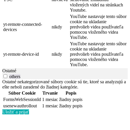
vložených videí na stránkach
Youtube.
YouTube nastavuje tento súbor
cookie na ukladanie
yt-remote-connected-
nikdy
predvolieb videa používateľa
devices
pomocou vloženého videa
YouTube.
YouTube nastavuje tento súbor
cookie na ukladanie
yt-remote-device-id
nikdy
predvolieb videa používateľa
pomocou vloženého videa
YouTube.
Ostatné
others
Ostatné nekategorizované súbory cookie sú tie, ktoré sa analyzujú a
ešte neboli zaradené do žiadnej kategórie.
Súbor Cookie
Trvanie
Popis
FormsWebSessionId
1 mesiac
žiadny popis
usenewauthrollout
1 mesiac
žiadny popis
Uložiť a prijať