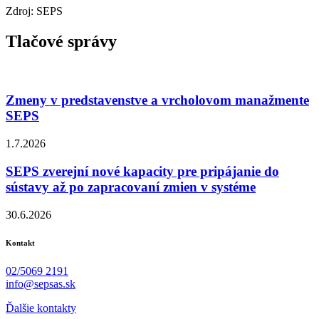
Zdroj: SEPS
Tlačové správy
Zmeny v predstavenstve a vrcholovom manažmente
SEPS
1.7.2026
SEPS zverejní nové kapacity pre pripájanie do
sústavy až po zapracovaní zmien v systéme
30.6.2026
Kontakt
02/5069 2191
info@sepsas.sk
Ďalšie kontakty