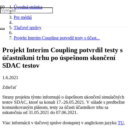
Úvodná stránka
Pre médiá
Tlačové správy
Projekt Interim Coupling potvrdil testy s účast...
Projekt Interim Coupling potvrdil testy s
účastníkmi trhu po úspešnom skončení
SDAC testov
1.6.2021
Zdieľať
Strany projektu týmto informujú o úspešnom ukončení simulačných
testov SDAC, ktoré sa konali 17.-26.05.2021. V súlade s predbežne
komunikovaným plánom, testy za účasti účastníkov trhu sa
uskutočnia od 31.05.2021 do 07.06.2021.
Viac informácii v tlačovej správe dostupnej v anglickom jazyku
TU
.