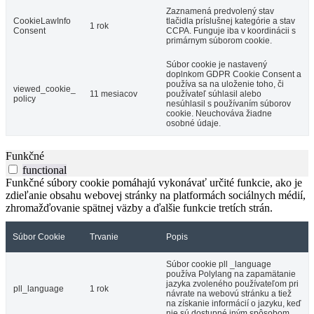
Zaznamená predvolený stav
CookieLawInfo
tlačidla príslušnej kategórie a stav
1 rok
Consent
CCPA. Funguje iba v koordinácii s
primárnym súborom cookie.
Súbor cookie je nastavený
doplnkom GDPR Cookie Consent a
používa sa na uloženie toho, či
viewed_cookie_
11 mesiacov
používateľ súhlasil alebo
policy
nesúhlasil s používaním súborov
cookie. Neuchováva žiadne
osobné údaje.
Funkčné
functional
Funkčné súbory cookie pomáhajú vykonávať určité funkcie, ako je
zdieľanie obsahu webovej stránky na platformách sociálnych médií,
zhromažďovanie spätnej väzby a ďalšie funkcie tretích strán.
Súbor Cookie
Trvanie
Popis
Súbor cookie pll _language
používa Polylang na zapamätanie
jazyka zvoleného používateľom pri
pll_language
1 rok
návrate na webovú stránku a tiež
na získanie informácií o jazyku, keď
nie sú dostupné iným spôsobom.