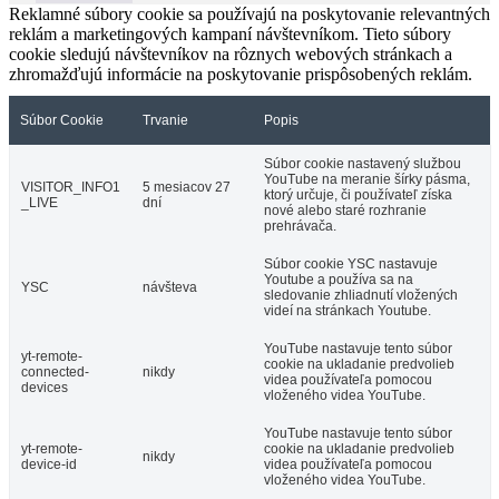
Reklamné súbory cookie sa používajú na poskytovanie relevantných
reklám a marketingových kampaní návštevníkom. Tieto súbory
cookie sledujú návštevníkov na rôznych webových stránkach a
zhromažďujú informácie na poskytovanie prispôsobených reklám.
Súbor Cookie
Trvanie
Popis
Súbor cookie nastavený službou
YouTube na meranie šírky pásma,
VISITOR_INFO1
5 mesiacov 27
ktorý určuje, či používateľ získa
_LIVE
dní
nové alebo staré rozhranie
prehrávača.
Súbor cookie YSC nastavuje
Youtube a používa sa na
YSC
návšteva
sledovanie zhliadnutí vložených
videí na stránkach Youtube.
YouTube nastavuje tento súbor
yt-remote-
cookie na ukladanie predvolieb
connected-
nikdy
videa používateľa pomocou
devices
vloženého videa YouTube.
YouTube nastavuje tento súbor
yt-remote-
cookie na ukladanie predvolieb
nikdy
device-id
videa používateľa pomocou
vloženého videa YouTube.