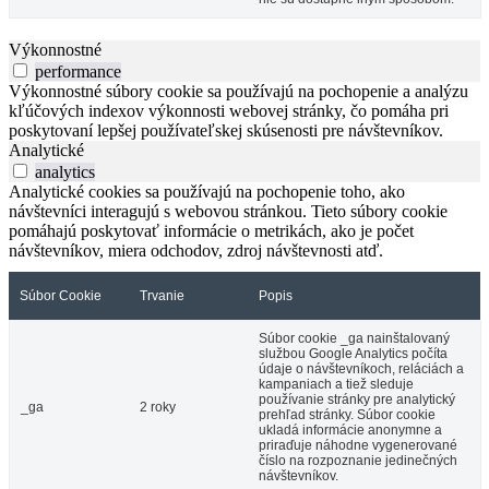
Výkonnostné
performance
Výkonnostné súbory cookie sa používajú na pochopenie a analýzu
kľúčových indexov výkonnosti webovej stránky, čo pomáha pri
poskytovaní lepšej používateľskej skúsenosti pre návštevníkov.
Analytické
analytics
Analytické cookies sa používajú na pochopenie toho, ako
návštevníci interagujú s webovou stránkou. Tieto súbory cookie
pomáhajú poskytovať informácie o metrikách, ako je počet
návštevníkov, miera odchodov, zdroj návštevnosti atď.
Súbor Cookie
Trvanie
Popis
Súbor cookie _ga nainštalovaný
službou Google Analytics počíta
údaje o návštevníkoch, reláciách a
kampaniach a tiež sleduje
používanie stránky pre analytický
_ga
2 roky
prehľad stránky. Súbor cookie
ukladá informácie anonymne a
priraďuje náhodne vygenerované
číslo na rozpoznanie jedinečných
návštevníkov.