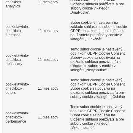
checkbox-
11 mesiacov
uloženie súhlasu používateľa pre
analytics
súbory cookie v kategórii
„Analytické“.
Súbor cookie je nastavený na
cookielawinfo-
základe súhlasu so súbormi cookie
checkbox-
11 mesiacov
GDPR na zaznamenanie súhlasu
functional
používateľa pre súbory cookie v
kategórii „Funkčné“.
Tento súbor cookie je nastavený
doplnkom GDPR Cookie Consent.
cookielawinfo-
Súbory cookie sa používajú na
checkbox-
11 mesiacov
uloženie súhlasu používateľa s
necessary
ukladaním súborov cookie v
kategórii „Nevyhnutné“.
Tento súbor cookie je nastavený
cookielawinfo-
doplnkom GDPR Cookie Consent.
checkbox-
11 mesiacov
Súbor cookie sa používa na
others
uloženie súhlasu používateľa pre
súbory cookie v kategórii „Ostatné.
Tento súbor cookie je nastavený
doplnkom GDPR Cookie Consent.
cookielawinfo-
Súbor cookie sa používa na
checkbox-
11 mesiacov
uloženie súhlasu používateľa pre
performance
súbory cookie v kategórii
„Výkonnostné“.