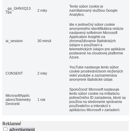
Tento súbor cookie je
_ga_GHNXQ13
2 roky
nainštalovaný službou Google
784
Analytics.
Ide o jedinečný súbor cookie
anonymného identifikátora relácie
nastavený softvérom Microsoft
Application Insights na
ai_session
30 minút
zhromažďovanie štatistických
údajov o používaní a
telemetrických údajov pre aplikácie
postavené na cloudovej platforme
Azure.
YouTube nastavuje tento súbor
cookie prostredníctvom vložených
CONSENT
2 roky
videí youtube a zaznamenáva
anonymné štatistické údaje.
Spoločnosť Microsoft nastavuje
tento súbor cookie na inštaláciu
MicrosoftApplic
jedinečného ID zariadenia, ktoré sa
ationsTelemetry
1 rok
používa na sledovanie správania
DeviceId
používateľov a interakcií s
aplikáciou Microsoft v zariadení.
Reklamné
advertisement