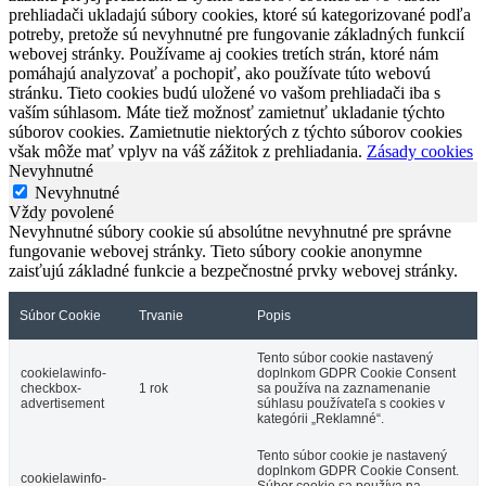
prehliadači ukladajú súbory cookies, ktoré sú kategorizované podľa
potreby, pretože sú nevyhnutné pre fungovanie základných funkcií
webovej stránky. Používame aj cookies tretích strán, ktoré nám
pomáhajú analyzovať a pochopiť, ako používate túto webovú
stránku. Tieto cookies budú uložené vo vašom prehliadači iba s
vaším súhlasom. Máte tiež možnosť zamietnuť ukladanie týchto
súborov cookies. Zamietnutie niektorých z týchto súborov cookies
však môže mať vplyv na váš zážitok z prehliadania.
Zásady cookies
Nevyhnutné
Nevyhnutné
Vždy povolené
Nevyhnutné súbory cookie sú absolútne nevyhnutné pre správne
fungovanie webovej stránky. Tieto súbory cookie anonymne
zaisťujú základné funkcie a bezpečnostné prvky webovej stránky.
Súbor Cookie
Trvanie
Popis
Tento súbor cookie nastavený
cookielawinfo-
doplnkom GDPR Cookie Consent
checkbox-
1 rok
sa používa na zaznamenanie
advertisement
súhlasu používateľa s cookies v
kategórii „Reklamné“.
Tento súbor cookie je nastavený
doplnkom GDPR Cookie Consent.
cookielawinfo-
Súbor cookie sa používa na