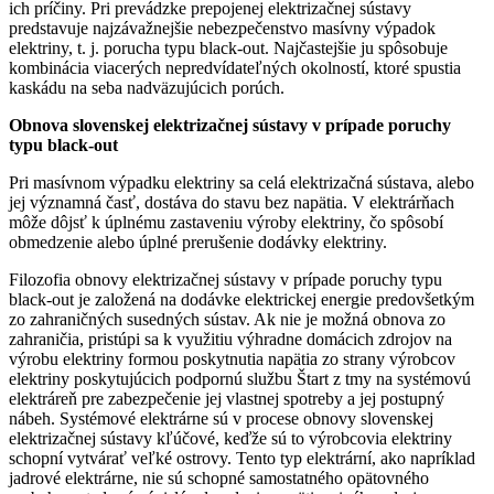
ich príčiny. Pri prevádzke prepojenej elektrizačnej sústavy
predstavuje najzávažnejšie nebezpečenstvo masívny výpadok
elektriny, t. j. porucha typu black-out. Najčastejšie ju spôsobuje
kombinácia viacerých nepredvídateľných okolností, ktoré spustia
kaskádu na seba nadväzujúcich porúch.
Obnova slovenskej elektrizačnej sústavy v prípade poruchy
typu black-out
Pri masívnom výpadku elektriny sa celá elektrizačná sústava, alebo
jej významná časť, dostáva do stavu bez napätia. V elektrárňach
môže dôjsť k úplnému zastaveniu výroby elektriny, čo spôsobí
obmedzenie alebo úplné prerušenie dodávky elektriny.
Filozofia obnovy elektrizačnej sústavy v prípade poruchy typu
black-out je založená na dodávke elektrickej energie predovšetkým
zo zahraničných susedných sústav. Ak nie je možná obnova zo
zahraničia, pristúpi sa k využitiu výhradne domácich zdrojov na
výrobu elektriny formou poskytnutia napätia zo strany výrobcov
elektriny poskytujúcich podpornú službu Štart z tmy na systémovú
elektráreň pre zabezpečenie jej vlastnej spotreby a jej postupný
nábeh. Systémové elektrárne sú v procese obnovy slovenskej
elektrizačnej sústavy kľúčové, keďže sú to výrobcovia elektriny
schopní vytvárať veľké ostrovy. Tento typ elektrární, ako napríklad
jadrové elektrárne, nie sú schopné samostatného opätovného