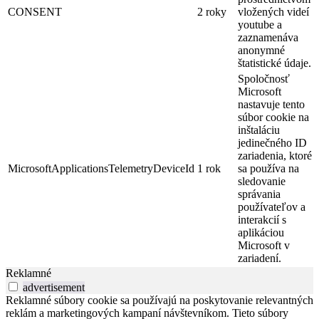
CONSENT
2 roky
vložených videí
youtube a
zaznamenáva
anonymné
štatistické údaje.
Spoločnosť
Microsoft
nastavuje tento
súbor cookie na
inštaláciu
jedinečného ID
zariadenia, ktoré
MicrosoftApplicationsTelemetryDeviceId
1 rok
sa používa na
sledovanie
správania
používateľov a
interakcií s
aplikáciou
Microsoft v
zariadení.
Reklamné
advertisement
Reklamné súbory cookie sa používajú na poskytovanie relevantných
reklám a marketingových kampaní návštevníkom. Tieto súbory