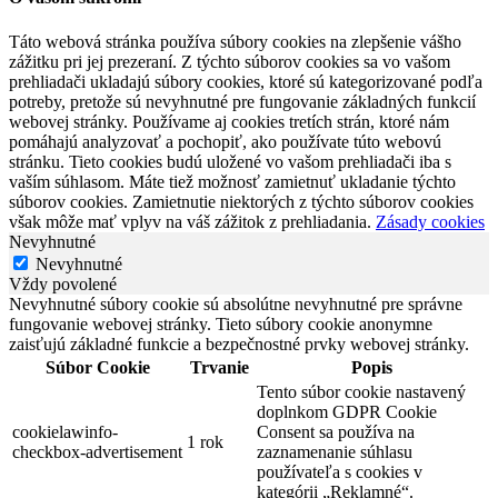
Táto webová stránka používa súbory cookies na zlepšenie vášho
zážitku pri jej prezeraní. Z týchto súborov cookies sa vo vašom
prehliadači ukladajú súbory cookies, ktoré sú kategorizované podľa
potreby, pretože sú nevyhnutné pre fungovanie základných funkcií
webovej stránky. Používame aj cookies tretích strán, ktoré nám
pomáhajú analyzovať a pochopiť, ako používate túto webovú
stránku. Tieto cookies budú uložené vo vašom prehliadači iba s
vaším súhlasom. Máte tiež možnosť zamietnuť ukladanie týchto
súborov cookies. Zamietnutie niektorých z týchto súborov cookies
však môže mať vplyv na váš zážitok z prehliadania.
Zásady cookies
Nevyhnutné
Nevyhnutné
Vždy povolené
Nevyhnutné súbory cookie sú absolútne nevyhnutné pre správne
fungovanie webovej stránky. Tieto súbory cookie anonymne
zaisťujú základné funkcie a bezpečnostné prvky webovej stránky.
Súbor Cookie
Trvanie
Popis
Tento súbor cookie nastavený
doplnkom GDPR Cookie
cookielawinfo-
Consent sa používa na
1 rok
checkbox-advertisement
zaznamenanie súhlasu
používateľa s cookies v
kategórii „Reklamné“.