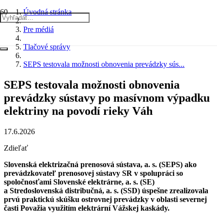
Úvodná stránka
Pre médiá
Tlačové správy
SEPS testovala možnosti obnovenia prevádzky sús...
SEPS testovala možnosti obnovenia
prevádzky sústavy po masívnom výpadku
elektriny na povodí rieky Váh
17.6.2026
Zdieľať
Slovenská elektrizačná prenosová sústava, a. s. (SEPS) ako
prevádzkovateľ prenosovej sústavy SR v spolupráci so
spoločnosťami Slovenské elektrárne, a. s. (SE)
a Stredoslovenská distribučná, a. s. (SSD) úspešne zrealizovala
prvú praktickú skúšku ostrovnej prevádzky v oblasti severnej
časti Považia využitím elektrární Vážskej kaskády.