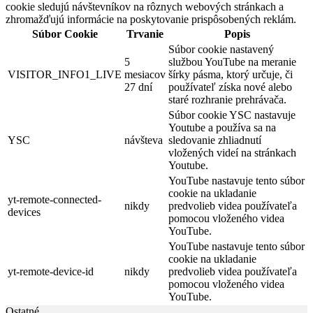
cookie sledujú návštevníkov na rôznych webových stránkach a
zhromažďujú informácie na poskytovanie prispôsobených reklám.
Súbor Cookie
Trvanie
Popis
Súbor cookie nastavený
5
službou YouTube na meranie
VISITOR_INFO1_LIVE
mesiacov
šírky pásma, ktorý určuje, či
27 dní
používateľ získa nové alebo
staré rozhranie prehrávača.
Súbor cookie YSC nastavuje
Youtube a používa sa na
YSC
návšteva
sledovanie zhliadnutí
vložených videí na stránkach
Youtube.
YouTube nastavuje tento súbor
cookie na ukladanie
yt-remote-connected-
nikdy
predvolieb videa používateľa
devices
pomocou vloženého videa
YouTube.
YouTube nastavuje tento súbor
cookie na ukladanie
yt-remote-device-id
nikdy
predvolieb videa používateľa
pomocou vloženého videa
YouTube.
Ostatné