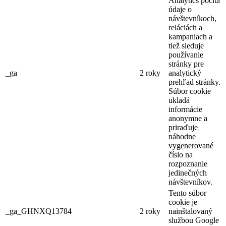
Analytics počíta
údaje o
návštevníkoch,
reláciách a
kampaniach a
tiež sleduje
používanie
stránky pre
_ga
2 roky
analytický
prehľad stránky.
Súbor cookie
ukladá
informácie
anonymne a
priraďuje
náhodne
vygenerované
číslo na
rozpoznanie
jedinečných
návštevníkov.
Tento súbor
cookie je
_ga_GHNXQ13784
2 roky
nainštalovaný
službou Google