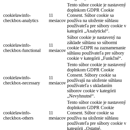
Tento súbor cookie je nastavený
doplnkom GDPR Cookie
cookielawinfo-
11
Consent. Súbor cookie sa
checkbox-analytics
mesiacov
používa na uloženie súhlasu
používateľa pre súbory cookie v
kategórii „Analytické“.
Súbor cookie je nastavený na
základe súhlasu so súbormi
cookielawinfo-
11
cookie GDPR na zaznamenanie
checkbox-functional
mesiacov
súhlasu používateľa pre súbory
cookie v kategórii „Funkčné“.
Tento súbor cookie je nastavený
doplnkom GDPR Cookie
Consent. Súbory cookie sa
cookielawinfo-
11
používajú na uloženie súhlasu
checkbox-necessary
mesiacov
používateľa s ukladaním
súborov cookie v kategórii
„Nevyhnutné“.
Tento súbor cookie je nastavený
doplnkom GDPR Cookie
cookielawinfo-
11
Consent. Súbor cookie sa
checkbox-others
mesiacov
používa na uloženie súhlasu
používateľa pre súbory cookie v
kategórii „Ostatné.