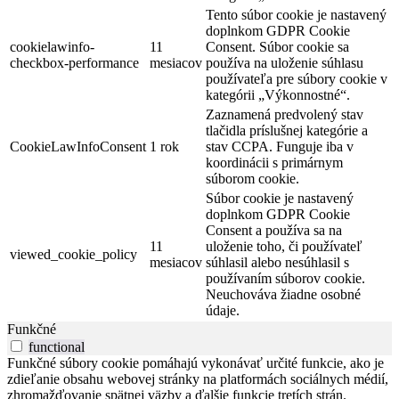
Tento súbor cookie je nastavený
doplnkom GDPR Cookie
cookielawinfo-
11
Consent. Súbor cookie sa
checkbox-performance
mesiacov
používa na uloženie súhlasu
používateľa pre súbory cookie v
kategórii „Výkonnostné“.
Zaznamená predvolený stav
tlačidla príslušnej kategórie a
CookieLawInfoConsent
1 rok
stav CCPA. Funguje iba v
koordinácii s primárnym
súborom cookie.
Súbor cookie je nastavený
doplnkom GDPR Cookie
Consent a používa sa na
11
uloženie toho, či používateľ
viewed_cookie_policy
mesiacov
súhlasil alebo nesúhlasil s
používaním súborov cookie.
Neuchováva žiadne osobné
údaje.
Funkčné
functional
Funkčné súbory cookie pomáhajú vykonávať určité funkcie, ako je
zdieľanie obsahu webovej stránky na platformách sociálnych médií,
zhromažďovanie spätnej väzby a ďalšie funkcie tretích strán.