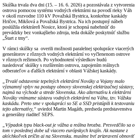
Skúška trvala dva dni (15. – 16. 6. 2026) a pozostávala z vytvorenia
ostrova pomocou systému vodných elektrárni na povodí rieky Váh
v okolí rozvodne 110 kV Považská Bystrica, konkrétne kaskády
Hričov, Mikšová a Považská Bystrica. Na ich postupný nábeh
poslúžila elektráreň Nosice, ktorá je schopná nabehnúť do
prevádzky bez vonkajšieho zdroja, teda dokáže poskytnúť službu
„Štart z tmy“.
V rámci skúšky sa overili možnosti paralelnej spolupráce viacerých
generátorov z rôznych vodných elektrární vo vyčlenenom ostrove
v rôznych režimoch. Po vyhodnotení výsledkov budú
nasledovať skúšky s rozšírením ostrova, zapojením reálnych
odberateľov a ďalších elektrární v oblasti Vážskej kaskády.
„Trvalé odstavenie tepelných elektrární Nováky a Vojany malo
významný vplyv na postupy obnovy slovenskej elektrizačnej sústavy,
najmä na východe a strede Slovenska. Ako alternatívu k elektrárni
Nováky vnímame sústavu vodných elektrární na Váhu, tzv. Vážsku
kaskádu. Preto sme v spolupráci so SE a SSD pristúpili k testovaniu
tejto alternatívy,“
uviedol Martin Magáth, predseda predstavenstva
a generálny riaditeľ SEPS.
„Výpadok typu black-out je vážna a reálna hrozba. Presvedčilo sa o
tom v poslednej dobe už viacero európskych krajín. Ak nastane z
akýchkoľvek príčin aj na Slovensku, musíme byť pripravení obnoviť