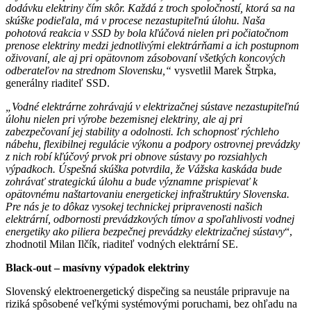
dodávku elektriny čím skôr. Každá z troch spoločností, ktorá sa na
skúške podieľala, má v procese nezastupiteľnú úlohu. Naša
pohotová reakcia v SSD by bola kľúčová nielen pri počiatočnom
prenose elektriny medzi jednotlivými elektrárňami a ich postupnom
oživovaní, ale aj pri opätovnom zásobovaní všetkých koncových
odberateľov na strednom Slovensku,“
vysvetlil Marek Štrpka,
generálny riaditeľ SSD.
„Vodné elektrárne zohrávajú v elektrizačnej sústave nezastupiteľnú
úlohu nielen pri výrobe bezemisnej elektriny, ale aj pri
zabezpečovaní jej stability a odolnosti. Ich schopnosť rýchleho
nábehu, flexibilnej regulácie výkonu a podpory ostrovnej prevádzky
z nich robí kľúčový prvok pri obnove sústavy po rozsiahlych
výpadkoch. Úspešná skúška potvrdila, že Vážska kaskáda bude
zohrávať strategickú úlohu a bude významne prispievať k
opätovnému naštartovaniu energetickej infraštruktúry Slovenska.
Pre nás je to dôkaz vysokej technickej pripravenosti našich
elektrární, odbornosti prevádzkových tímov a spoľahlivosti vodnej
energetiky ako piliera bezpečnej prevádzky elektrizačnej sústavy
“,
zhodnotil Milan Ilčík, riaditeľ vodných elektrární SE.
Black-out – masívny výpadok elektriny
Slovenský elektroenergetický dispečing sa neustále pripravuje na
riziká spôsobené veľkými systémovými poruchami, bez ohľadu na