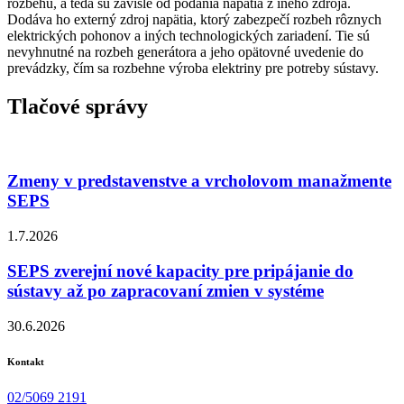
rozbehu, a teda sú závislé od podania napätia z iného zdroja.
Dodáva ho externý zdroj napätia, ktorý zabezpečí rozbeh rôznych
elektrických pohonov a iných technologických zariadení. Tie sú
nevyhnutné na rozbeh generátora a jeho opätovné uvedenie do
prevádzky, čím sa rozbehne výroba elektriny pre potreby sústavy.
Tlačové správy
Zmeny v predstavenstve a vrcholovom manažmente
SEPS
1.7.2026
SEPS zverejní nové kapacity pre pripájanie do
sústavy až po zapracovaní zmien v systéme
30.6.2026
Kontakt
02/5069 2191