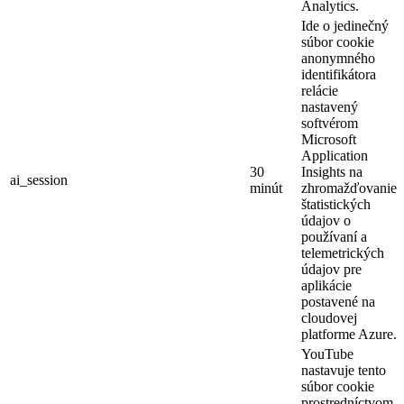
Analytics.
Ide o jedinečný
súbor cookie
anonymného
identifikátora
relácie
nastavený
softvérom
Microsoft
Application
30
Insights na
ai_session
minút
zhromažďovanie
štatistických
údajov o
používaní a
telemetrických
údajov pre
aplikácie
postavené na
cloudovej
platforme Azure.
YouTube
nastavuje tento
súbor cookie
prostredníctvom