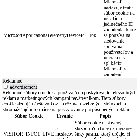
Microsoft
nastavuje tento
súbor cookie na
inštaláciu
jedinečného ID
zariadenia, ktoré
MicrosoftApplicationsTelemetryDeviceId
1 rok
sa používa na
sledovanie
správania
používateľov a
interakcií s
aplikáciou
Microsoft v
zariadení.
Reklamné
advertisement
Reklamné súbory cookie sa používajú na poskytovanie relevantných
reklám a marketingových kampaní návštevníkom. Tieto súbory
cookie sledujú návštevníkov na rôznych webových stránkach a
zhromažďujú informácie na poskytovanie prispôsobených reklám.
Súbor Cookie
Trvanie
Popis
Súbor cookie nastavený
5
službou YouTube na meranie
VISITOR_INFO1_LIVE
mesiacov
šírky pásma, ktorý určuje, či