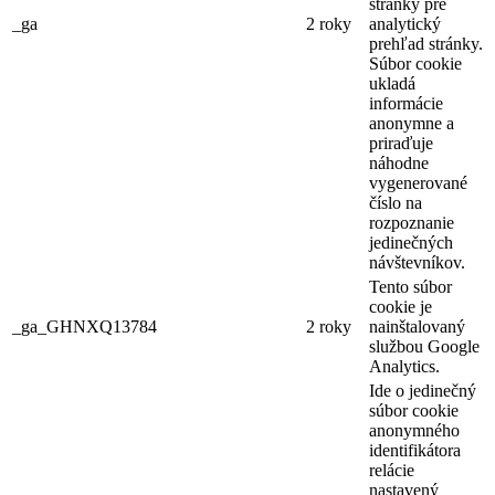
stránky pre
_ga
2 roky
analytický
prehľad stránky.
Súbor cookie
ukladá
informácie
anonymne a
priraďuje
náhodne
vygenerované
číslo na
rozpoznanie
jedinečných
návštevníkov.
Tento súbor
cookie je
_ga_GHNXQ13784
2 roky
nainštalovaný
službou Google
Analytics.
Ide o jedinečný
súbor cookie
anonymného
identifikátora
relácie
nastavený