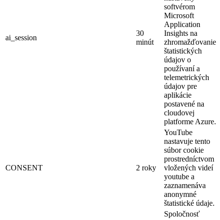
softvérom
Microsoft
Application
30
Insights na
ai_session
minút
zhromažďovanie
štatistických
údajov o
používaní a
telemetrických
údajov pre
aplikácie
postavené na
cloudovej
platforme Azure.
YouTube
nastavuje tento
súbor cookie
prostredníctvom
CONSENT
2 roky
vložených videí
youtube a
zaznamenáva
anonymné
štatistické údaje.
Spoločnosť