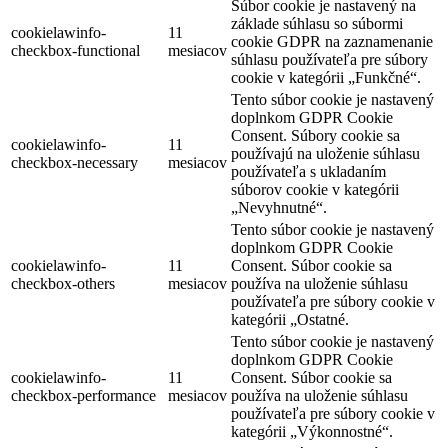
Súbor cookie je nastavený na
základe súhlasu so súbormi
cookielawinfo-
11
cookie GDPR na zaznamenanie
checkbox-functional
mesiacov
súhlasu používateľa pre súbory
cookie v kategórii „Funkčné“.
Tento súbor cookie je nastavený
doplnkom GDPR Cookie
Consent. Súbory cookie sa
cookielawinfo-
11
používajú na uloženie súhlasu
checkbox-necessary
mesiacov
používateľa s ukladaním
súborov cookie v kategórii
„Nevyhnutné“.
Tento súbor cookie je nastavený
doplnkom GDPR Cookie
cookielawinfo-
11
Consent. Súbor cookie sa
checkbox-others
mesiacov
používa na uloženie súhlasu
používateľa pre súbory cookie v
kategórii „Ostatné.
Tento súbor cookie je nastavený
doplnkom GDPR Cookie
cookielawinfo-
11
Consent. Súbor cookie sa
checkbox-performance
mesiacov
používa na uloženie súhlasu
používateľa pre súbory cookie v
kategórii „Výkonnostné“.