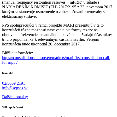
(manual frequency restoration reserves – mFRR) v súlade s
NARIADENÍM KOMISIE (EÚ) 2017/2195 z 23. novembra 2017,
ktorým sa stanovuje usmernenie o zabezpečovaní rovnováhy v
elektrizačnej sústave.
PPS spolupracujúci v rámci projektu MARI prezentujú v tejto
konzultácii rôzne možnosti nastavenia platformy rezerv na
obnovenie frekvencie s manuálnou aktiváciou a žiadajú účastníkov
trhu o pripomienky k relevantným častiam návrhu. Verejná
konzultácia bude ukončená 20. decembra 2017.
Bližšie informácie:
https://consultations.entsoe.eu/markets/mari-first-consultation-call-
for-input/
Kontakt
02/5069 2191
info@sepsas.sk
Ďalšie kontakty
Sídlo spoločnosti