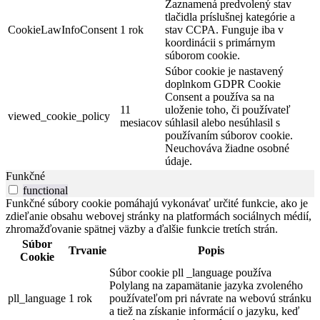
Zaznamená predvolený stav
tlačidla príslušnej kategórie a
CookieLawInfoConsent
1 rok
stav CCPA. Funguje iba v
koordinácii s primárnym
súborom cookie.
Súbor cookie je nastavený
doplnkom GDPR Cookie
Consent a používa sa na
11
uloženie toho, či používateľ
viewed_cookie_policy
mesiacov
súhlasil alebo nesúhlasil s
používaním súborov cookie.
Neuchováva žiadne osobné
údaje.
Funkčné
functional
Funkčné súbory cookie pomáhajú vykonávať určité funkcie, ako je
zdieľanie obsahu webovej stránky na platformách sociálnych médií,
zhromažďovanie spätnej väzby a ďalšie funkcie tretích strán.
Súbor
Trvanie
Popis
Cookie
Súbor cookie pll _language používa
Polylang na zapamätanie jazyka zvoleného
pll_language
1 rok
používateľom pri návrate na webovú stránku
a tiež na získanie informácií o jazyku, keď