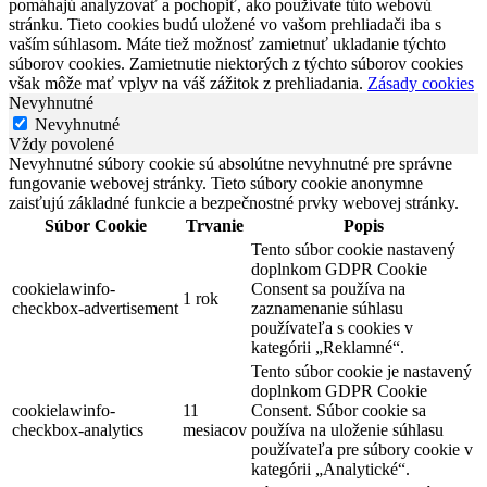
pomáhajú analyzovať a pochopiť, ako používate túto webovú
stránku. Tieto cookies budú uložené vo vašom prehliadači iba s
vaším súhlasom. Máte tiež možnosť zamietnuť ukladanie týchto
súborov cookies. Zamietnutie niektorých z týchto súborov cookies
však môže mať vplyv na váš zážitok z prehliadania.
Zásady cookies
Nevyhnutné
Nevyhnutné
Vždy povolené
Nevyhnutné súbory cookie sú absolútne nevyhnutné pre správne
fungovanie webovej stránky. Tieto súbory cookie anonymne
zaisťujú základné funkcie a bezpečnostné prvky webovej stránky.
Súbor Cookie
Trvanie
Popis
Tento súbor cookie nastavený
doplnkom GDPR Cookie
cookielawinfo-
Consent sa používa na
1 rok
checkbox-advertisement
zaznamenanie súhlasu
používateľa s cookies v
kategórii „Reklamné“.
Tento súbor cookie je nastavený
doplnkom GDPR Cookie
cookielawinfo-
11
Consent. Súbor cookie sa
checkbox-analytics
mesiacov
používa na uloženie súhlasu
používateľa pre súbory cookie v
kategórii „Analytické“.