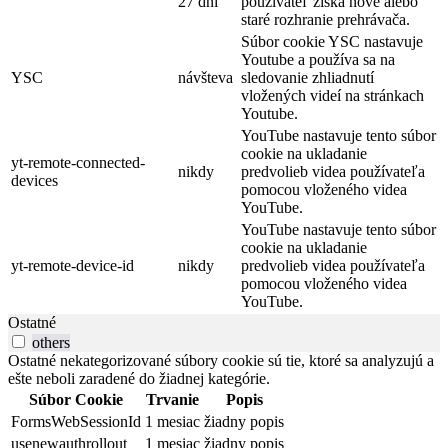
27 dní
používateľ získa nové alebo
staré rozhranie prehrávača.
Súbor cookie YSC nastavuje
Youtube a používa sa na
YSC
návšteva
sledovanie zhliadnutí
vložených videí na stránkach
Youtube.
YouTube nastavuje tento súbor
cookie na ukladanie
yt-remote-connected-
nikdy
predvolieb videa používateľa
devices
pomocou vloženého videa
YouTube.
YouTube nastavuje tento súbor
cookie na ukladanie
yt-remote-device-id
nikdy
predvolieb videa používateľa
pomocou vloženého videa
YouTube.
Ostatné
others
Ostatné nekategorizované súbory cookie sú tie, ktoré sa analyzujú a
ešte neboli zaradené do žiadnej kategórie.
Súbor Cookie
Trvanie
Popis
FormsWebSessionId
1 mesiac
žiadny popis
usenewauthrollout
1 mesiac
žiadny popis