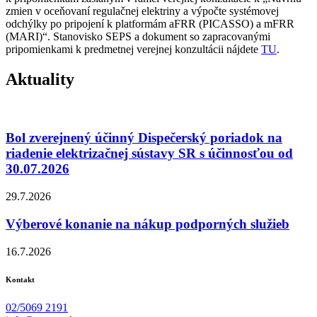
zmien v oceňovaní regulačnej elektriny a výpočte systémovej
odchýlky po pripojení k platformám aFRR (PICASSO) a mFRR
(MARI)“. Stanovisko SEPS a dokument so zapracovanými
pripomienkami k predmetnej verejnej konzultácii nájdete
TU
.
Aktuality
Bol zverejnený účinný Dispečerský poriadok na
riadenie elektrizačnej sústavy SR s účinnosťou od
30.07.2026
29.7.2026
Výberové konanie na nákup podporných služieb
16.7.2026
Kontakt
02/5069 2191