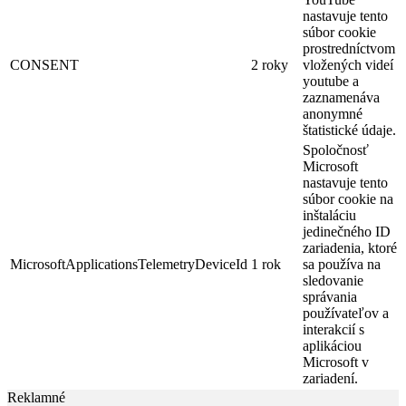
nastavuje tento
súbor cookie
prostredníctvom
CONSENT
2 roky
vložených videí
youtube a
zaznamenáva
anonymné
štatistické údaje.
Spoločnosť
Microsoft
nastavuje tento
súbor cookie na
inštaláciu
jedinečného ID
zariadenia, ktoré
MicrosoftApplicationsTelemetryDeviceId
1 rok
sa používa na
sledovanie
správania
používateľov a
interakcií s
aplikáciou
Microsoft v
zariadení.
Reklamné