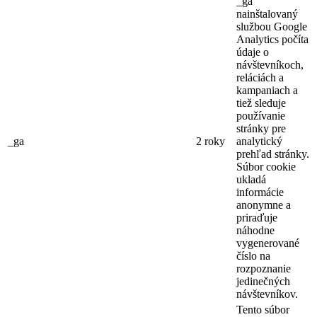
_ga
nainštalovaný
službou Google
Analytics počíta
údaje o
návštevníkoch,
reláciách a
kampaniach a
tiež sleduje
používanie
stránky pre
_ga
2 roky
analytický
prehľad stránky.
Súbor cookie
ukladá
informácie
anonymne a
priraďuje
náhodne
vygenerované
číslo na
rozpoznanie
jedinečných
návštevníkov.
Tento súbor