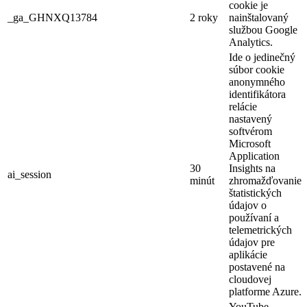
cookie je
_ga_GHNXQ13784
2 roky
nainštalovaný
službou Google
Analytics.
Ide o jedinečný
súbor cookie
anonymného
identifikátora
relácie
nastavený
softvérom
Microsoft
Application
30
Insights na
ai_session
minút
zhromažďovanie
štatistických
údajov o
používaní a
telemetrických
údajov pre
aplikácie
postavené na
cloudovej
platforme Azure.
YouTube