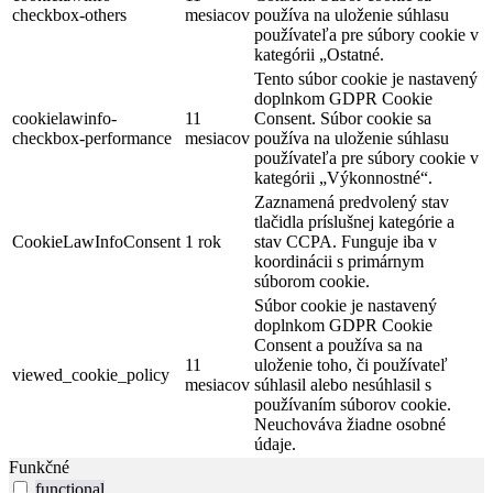
checkbox-others
mesiacov
používa na uloženie súhlasu
používateľa pre súbory cookie v
kategórii „Ostatné.
Tento súbor cookie je nastavený
doplnkom GDPR Cookie
cookielawinfo-
11
Consent. Súbor cookie sa
checkbox-performance
mesiacov
používa na uloženie súhlasu
používateľa pre súbory cookie v
kategórii „Výkonnostné“.
Zaznamená predvolený stav
tlačidla príslušnej kategórie a
CookieLawInfoConsent
1 rok
stav CCPA. Funguje iba v
koordinácii s primárnym
súborom cookie.
Súbor cookie je nastavený
doplnkom GDPR Cookie
Consent a používa sa na
11
uloženie toho, či používateľ
viewed_cookie_policy
mesiacov
súhlasil alebo nesúhlasil s
používaním súborov cookie.
Neuchováva žiadne osobné
údaje.
Funkčné
functional