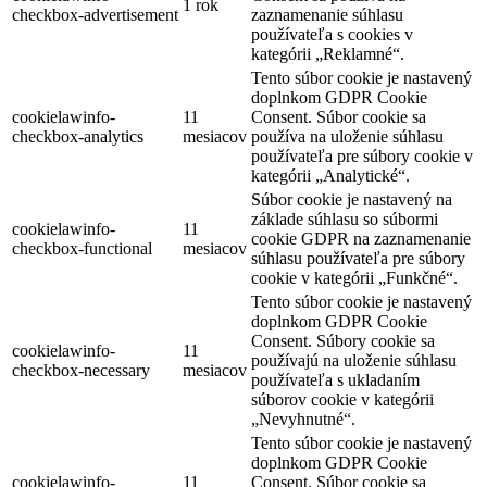
1 rok
checkbox-advertisement
zaznamenanie súhlasu
používateľa s cookies v
kategórii „Reklamné“.
Tento súbor cookie je nastavený
doplnkom GDPR Cookie
cookielawinfo-
11
Consent. Súbor cookie sa
checkbox-analytics
mesiacov
používa na uloženie súhlasu
používateľa pre súbory cookie v
kategórii „Analytické“.
Súbor cookie je nastavený na
základe súhlasu so súbormi
cookielawinfo-
11
cookie GDPR na zaznamenanie
checkbox-functional
mesiacov
súhlasu používateľa pre súbory
cookie v kategórii „Funkčné“.
Tento súbor cookie je nastavený
doplnkom GDPR Cookie
Consent. Súbory cookie sa
cookielawinfo-
11
používajú na uloženie súhlasu
checkbox-necessary
mesiacov
používateľa s ukladaním
súborov cookie v kategórii
„Nevyhnutné“.
Tento súbor cookie je nastavený
doplnkom GDPR Cookie
cookielawinfo-
11
Consent. Súbor cookie sa