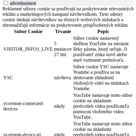
advertisement
Reklamné súbory cookie sa používajú na poskytovanie relevantných
reklám a marketingových kampaní návštevníkom. Tieto súbory
cookie sledujú návštevníkov na rôznych webových stránkach a
zhromažďujú informácie na poskytovanie prispôsobených reklám.
Súbor Cookie
Trvanie
Popis
Súbor cookie nastavený
5
službou YouTube na meranie
VISITOR_INFO1_LIVE
mesiacov
šírky pásma, ktorý určuje, či
27 dní
používateľ získa nové alebo
staré rozhranie prehrávača.
Súbor cookie YSC nastavuje
Youtube a používa sa na
YSC
návšteva
sledovanie zhliadnutí
vložených videí na stránkach
Youtube.
YouTube nastavuje tento súbor
cookie na ukladanie
yt-remote-connected-
nikdy
predvolieb videa používateľa
devices
pomocou vloženého videa
YouTube.
YouTube nastavuje tento súbor
cookie na ukladanie
yt-remote-device-id
nikdy
predvolieb videa používateľa