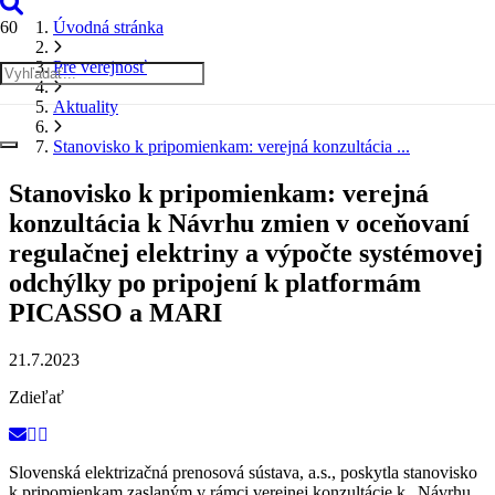
Úvodná stránka
Pre verejnosť
Aktuality
Stanovisko k pripomienkam: verejná konzultácia ...
Stanovisko k pripomienkam: verejná
konzultácia k Návrhu zmien v oceňovaní
regulačnej elektriny a výpočte systémovej
odchýlky po pripojení k platformám
PICASSO a MARI
21.7.2023
Zdieľať
Slovenská elektrizačná prenosová sústava, a.s., poskytla stanovisko
k pripomienkam zaslaným v rámci verejnej konzultácie k „Návrhu