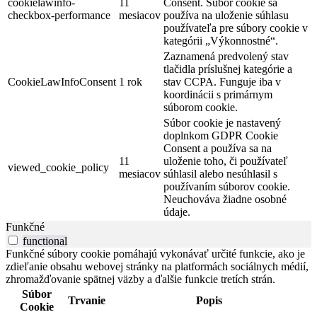
cookielawinfo-
11
Consent. Súbor cookie sa
checkbox-performance
mesiacov
používa na uloženie súhlasu
používateľa pre súbory cookie v
kategórii „Výkonnostné“.
Zaznamená predvolený stav
tlačidla príslušnej kategórie a
CookieLawInfoConsent
1 rok
stav CCPA. Funguje iba v
koordinácii s primárnym
súborom cookie.
Súbor cookie je nastavený
doplnkom GDPR Cookie
Consent a používa sa na
11
uloženie toho, či používateľ
viewed_cookie_policy
mesiacov
súhlasil alebo nesúhlasil s
používaním súborov cookie.
Neuchováva žiadne osobné
údaje.
Funkčné
functional
Funkčné súbory cookie pomáhajú vykonávať určité funkcie, ako je
zdieľanie obsahu webovej stránky na platformách sociálnych médií,
zhromažďovanie spätnej väzby a ďalšie funkcie tretích strán.
Súbor
Trvanie
Popis
Cookie