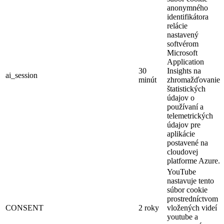
anonymného
identifikátora
relácie
nastavený
softvérom
Microsoft
Application
30
Insights na
ai_session
minút
zhromažďovanie
štatistických
údajov o
používaní a
telemetrických
údajov pre
aplikácie
postavené na
cloudovej
platforme Azure.
YouTube
nastavuje tento
súbor cookie
prostredníctvom
CONSENT
2 roky
vložených videí
youtube a