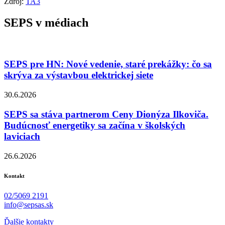
Zdroj:
TA3
SEPS v médiach
SEPS pre HN: Nové vedenie, staré prekážky: čo sa
skrýva za výstavbou elektrickej siete
30.6.2026
SEPS sa stáva partnerom Ceny Dionýza Ilkoviča.
Budúcnosť energetiky sa začína v školských
laviciach
26.6.2026
Kontakt
02/5069 2191
info@sepsas.sk
Ďalšie kontakty