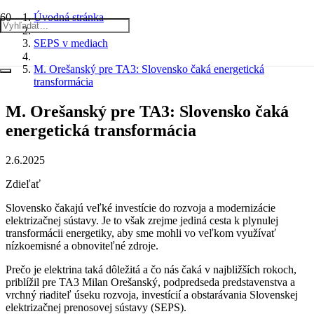
Úvodná stránka
SEPS v mediach
M. Orešanský pre TA3: Slovensko čaká energetická
transformácia
M. Orešanský pre TA3: Slovensko čaká
energetická transformácia
2.6.2025
Zdieľať
Slovensko čakajú veľké investície do rozvoja a modernizácie
elektrizačnej sústavy. Je to však zrejme jediná cesta k plynulej
transformácii energetiky, aby sme mohli vo veľkom využívať
nízkoemisné a obnoviteľné zdroje.
Prečo je elektrina taká dôležitá a čo nás čaká v najbližších rokoch,
priblížil pre TA3 Milan Orešanský, podpredseda predstavenstva a
vrchný riaditeľ úseku rozvoja, investícií a obstarávania Slovenskej
elektrizačnej prenosovej sústavy (SEPS).