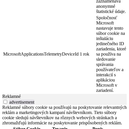
zaznamenáva
anonymné
štatistické údaje.
Spoločnosť
Microsoft
nastavuje tento
súbor cookie na
inštaláciu
jedinečného ID
zariadenia, ktoré
MicrosoftApplicationsTelemetryDeviceId
1 rok
sa používa na
sledovanie
správania
používateľov a
interakcií s
aplikáciou
Microsoft v
zariadení.
Reklamné
advertisement
Reklamné súbory cookie sa používajú na poskytovanie relevantných
reklám a marketingových kampaní návštevníkom. Tieto súbory
cookie sledujú návštevníkov na rôznych webových stránkach a
zhromažďujú informácie na poskytovanie prispôsobených reklám.
Súbor Cookie
Trvanie
Popis