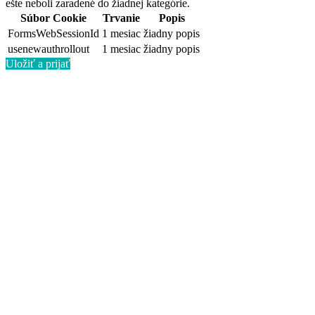
ešte neboli zaradené do žiadnej kategórie.
Súbor Cookie
Trvanie
Popis
FormsWebSessionId
1 mesiac
žiadny popis
usenewauthrollout
1 mesiac
žiadny popis
Uložiť a prijať