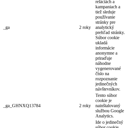
reláciách a
kampaniach a
tiež sleduje
používanie
stránky pre
_ga
2 roky
analytický
prehľad stránky.
Súbor cookie
ukladá
informácie
anonymne a
priraďuje
náhodne
vygenerované
číslo na
rozpoznanie
jedinečných
návštevníkov.
Tento súbor
cookie je
_ga_GHNXQ13784
2 roky
nainštalovaný
službou Google
Analytics.
Ide o jedinečný
súbor cookie