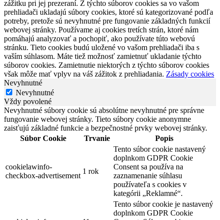
zážitku pri jej prezeraní. Z týchto súborov cookies sa vo vašom
prehliadači ukladajú súbory cookies, ktoré sú kategorizované podľa
potreby, pretože sú nevyhnutné pre fungovanie základných funkcií
webovej stránky. Používame aj cookies tretích strán, ktoré nám
pomáhajú analyzovať a pochopiť, ako používate túto webovú
stránku. Tieto cookies budú uložené vo vašom prehliadači iba s
vaším súhlasom. Máte tiež možnosť zamietnuť ukladanie týchto
súborov cookies. Zamietnutie niektorých z týchto súborov cookies
však môže mať vplyv na váš zážitok z prehliadania.
Zásady cookies
Nevyhnutné
Nevyhnutné
Vždy povolené
Nevyhnutné súbory cookie sú absolútne nevyhnutné pre správne
fungovanie webovej stránky. Tieto súbory cookie anonymne
zaisťujú základné funkcie a bezpečnostné prvky webovej stránky.
Súbor Cookie
Trvanie
Popis
Tento súbor cookie nastavený
doplnkom GDPR Cookie
cookielawinfo-
Consent sa používa na
1 rok
checkbox-advertisement
zaznamenanie súhlasu
používateľa s cookies v
kategórii „Reklamné“.
Tento súbor cookie je nastavený
doplnkom GDPR Cookie