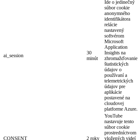
Ide o jedinečný
súbor cookie
anonymného
identifikátora
relácie
nastavený
softvérom
Microsoft
Application
30
Insights na
ai_session
minút
zhromažďovanie
štatistických
údajov o
používaní a
telemetrických
údajov pre
aplikácie
postavené na
cloudovej
platforme Azure.
YouTube
nastavuje tento
súbor cookie
prostredníctvom
CONSENT
2 roky
vložených videí