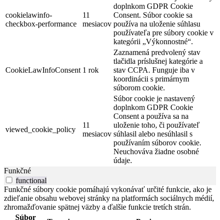
doplnkom GDPR Cookie
cookielawinfo-
11
Consent. Súbor cookie sa
checkbox-performance
mesiacov
používa na uloženie súhlasu
používateľa pre súbory cookie v
kategórii „Výkonnostné“.
Zaznamená predvolený stav
tlačidla príslušnej kategórie a
CookieLawInfoConsent
1 rok
stav CCPA. Funguje iba v
koordinácii s primárnym
súborom cookie.
Súbor cookie je nastavený
doplnkom GDPR Cookie
Consent a používa sa na
11
uloženie toho, či používateľ
viewed_cookie_policy
mesiacov
súhlasil alebo nesúhlasil s
používaním súborov cookie.
Neuchováva žiadne osobné
údaje.
Funkčné
functional
Funkčné súbory cookie pomáhajú vykonávať určité funkcie, ako je
zdieľanie obsahu webovej stránky na platformách sociálnych médií,
zhromažďovanie spätnej väzby a ďalšie funkcie tretích strán.
Súbor