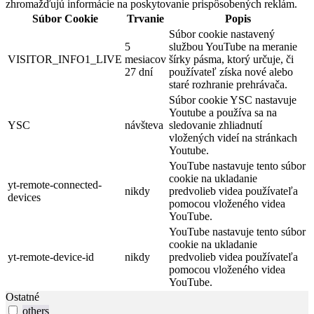
zhromažďujú informácie na poskytovanie prispôsobených reklám.
Súbor Cookie
Trvanie
Popis
Súbor cookie nastavený
5
službou YouTube na meranie
VISITOR_INFO1_LIVE
mesiacov
šírky pásma, ktorý určuje, či
27 dní
používateľ získa nové alebo
staré rozhranie prehrávača.
Súbor cookie YSC nastavuje
Youtube a používa sa na
YSC
návšteva
sledovanie zhliadnutí
vložených videí na stránkach
Youtube.
YouTube nastavuje tento súbor
cookie na ukladanie
yt-remote-connected-
nikdy
predvolieb videa používateľa
devices
pomocou vloženého videa
YouTube.
YouTube nastavuje tento súbor
cookie na ukladanie
yt-remote-device-id
nikdy
predvolieb videa používateľa
pomocou vloženého videa
YouTube.
Ostatné
others