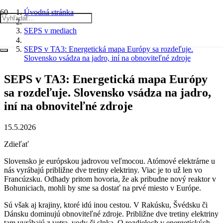
Úvodná stránka
SEPS v mediach
SEPS v TA3: Energetická mapa Európy sa rozdeľuje.
Slovensko vsádza na jadro, iní na obnoviteľné zdroje
SEPS v TA3: Energetická mapa Európy
sa rozdeľuje. Slovensko vsádza na jadro,
iní na obnoviteľné zdroje
15.5.2026
Zdieľať
Slovensko je európskou jadrovou veľmocou. Atómové elektrárne u
nás vyrábajú približne dve tretiny elektriny. Viac je to už len vo
Francúzsku. Odhady pritom hovoria, že ak pribudne nový reaktor v
Bohuniciach, mohli by sme sa dostať na prvé miesto v Európe.
Sú však aj krajiny, ktoré idú inou cestou. V Rakúsku, Švédsku či
Dánsku dominujú obnoviteľné zdroje. Približne dve tretiny elektriny
tam vyrábajú z vetra, vody či slnka. O rozdieloch v energetických