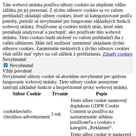
Táto webová stránka používa súbory cookies na zlepšenie vášho
zážitku pri jej prezeraní. Z týchto súborov cookies sa vo vašom
prehliadači ukladajú súbory cookies, ktoré sú kategorizované podľa
potreby, pretože sú nevyhnutné pre fungovanie základných funkcií
webovej stránky. Používame aj cookies tretích strán, ktoré nám
pomáhajú analyzovať a pochopiť, ako používate túto webovú
stránku. Tieto cookies budú uložené vo vašom prehliadači iba s
vaším súhlasom. Máte tiež možnosť zamietnuť ukladanie týchto
súborov cookies. Zamietnutie niektorých z týchto súborov cookies
však môže mať vplyv na váš zážitok z prehliadania.
Zásady cookies
Nevyhnutné
Nevyhnutné
Vždy povolené
Nevyhnutné súbory cookie sú absolútne nevyhnutné pre správne
fungovanie webovej stránky. Tieto súbory cookie anonymne
zaisťujú základné funkcie a bezpečnostné prvky webovej stránky.
Súbor Cookie
Trvanie
Popis
Tento súbor cookie nastavený
doplnkom GDPR Cookie
cookielawinfo-
Consent sa používa na
1 rok
checkbox-advertisement
zaznamenanie súhlasu
používateľa s cookies v
kategórii „Reklamné“.
Tento súbor cookie je nastavený