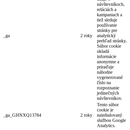
návštevníkoch,
reláciách a
kampaniach a
tiež sleduje
používanie
stránky pre
_ga
2 roky
analytický
prehľad stránky.
Súbor cookie
ukladá
informácie
anonymne a
priraďuje
náhodne
vygenerované
číslo na
rozpoznanie
jedinečných
návštevníkov.
Tento súbor
cookie je
_ga_GHNXQ13784
2 roky
nainštalovaný
službou Google
Analytics.