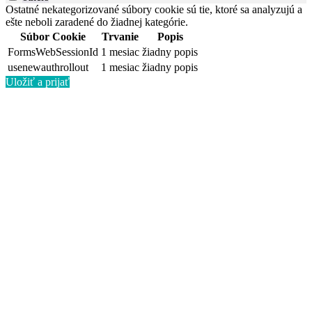
Ostatné nekategorizované súbory cookie sú tie, ktoré sa analyzujú a
ešte neboli zaradené do žiadnej kategórie.
Súbor Cookie
Trvanie
Popis
FormsWebSessionId
1 mesiac
žiadny popis
usenewauthrollout
1 mesiac
žiadny popis
Uložiť a prijať