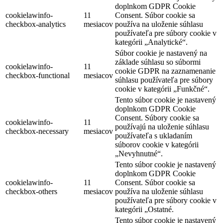
doplnkom GDPR Cookie
cookielawinfo-
11
Consent. Súbor cookie sa
checkbox-analytics
mesiacov
používa na uloženie súhlasu
používateľa pre súbory cookie v
kategórii „Analytické“.
Súbor cookie je nastavený na
základe súhlasu so súbormi
cookielawinfo-
11
cookie GDPR na zaznamenanie
checkbox-functional
mesiacov
súhlasu používateľa pre súbory
cookie v kategórii „Funkčné“.
Tento súbor cookie je nastavený
doplnkom GDPR Cookie
Consent. Súbory cookie sa
cookielawinfo-
11
používajú na uloženie súhlasu
checkbox-necessary
mesiacov
používateľa s ukladaním
súborov cookie v kategórii
„Nevyhnutné“.
Tento súbor cookie je nastavený
doplnkom GDPR Cookie
cookielawinfo-
11
Consent. Súbor cookie sa
checkbox-others
mesiacov
používa na uloženie súhlasu
používateľa pre súbory cookie v
kategórii „Ostatné.
Tento súbor cookie je nastavený