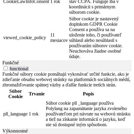
CookieLawInfoConsent
1 rok
stav CCPA. Funguje iba v
koordinácii s primárnym
súborom cookie.
Súbor cookie je nastavený
doplnkom GDPR Cookie
Consent a používa sa na
11
uloženie toho, či používateľ
viewed_cookie_policy
mesiacov
súhlasil alebo nesúhlasil s
používaním súborov cookie.
Neuchováva žiadne osobné
údaje.
Funkčné
functional
Funkčné súbory cookie pomáhajú vykonávať určité funkcie, ako je
zdieľanie obsahu webovej stránky na platformách sociálnych médií,
zhromažďovanie spätnej väzby a ďalšie funkcie tretích strán.
Súbor
Trvanie
Popis
Cookie
Súbor cookie pll _language používa
Polylang na zapamätanie jazyka zvoleného
pll_language
1 rok
používateľom pri návrate na webovú stránku
a tiež na získanie informácií o jazyku, keď
nie sú dostupné iným spôsobom.
Výkonnostné