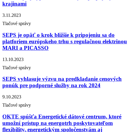
krajinami
3.11.2023
Tlačové správy
SEPS je opäť o krok bližšie k pripojeniu sa do
platforiem európskeho trhu s regulačnou elektrinou
MARI a PICASSO
13.10.2023
Tlačové správy
SEPS vyhlasuje výzvu na predkladanie cenových
ponúk pre podporné služby na rok 2024
9.10.2023
Tlačové správy
OKTE spúšťa Energetické dátové centrum, ktoré
umožní prístup na energotrh poskytovateľom
flexibility, energetickým spoločenstvám aj