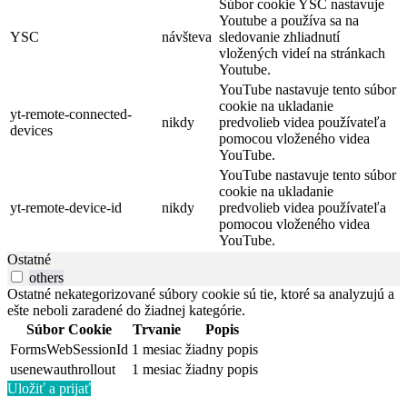
Súbor cookie YSC nastavuje
Youtube a používa sa na
YSC
návšteva
sledovanie zhliadnutí
vložených videí na stránkach
Youtube.
YouTube nastavuje tento súbor
cookie na ukladanie
yt-remote-connected-
nikdy
predvolieb videa používateľa
devices
pomocou vloženého videa
YouTube.
YouTube nastavuje tento súbor
cookie na ukladanie
yt-remote-device-id
nikdy
predvolieb videa používateľa
pomocou vloženého videa
YouTube.
Ostatné
others
Ostatné nekategorizované súbory cookie sú tie, ktoré sa analyzujú a
ešte neboli zaradené do žiadnej kategórie.
Súbor Cookie
Trvanie
Popis
FormsWebSessionId
1 mesiac
žiadny popis
usenewauthrollout
1 mesiac
žiadny popis
Uložiť a prijať