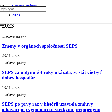
Úvodná stránka
2023
2023
Tlačové správy
Zmeny v orgánoch spoločnosti SEPS
23.11.2023
Tlačové správy
SEPS za uplynulé 4 roky ukázala, že štát vie byť
dobrý hospodár
13.11.2023
Tlačové správy
SEPS po prvý raz v histórii uzavrela zmluvy
o havarijnej výpomoci so všetkými prepojenými