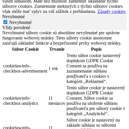
vaším súhlasom. Máte tiež možnosť zamietnuť ukladanie týchto
súborov cookies. Zamietnutie niektorých z týchto súborov cookies
však môže mať vplyv na váš zážitok z prehliadania.
Zásady cookies
Nevyhnutné
Nevyhnutné
Vždy povolené
Nevyhnutné súbory cookie sú absolútne nevyhnutné pre správne
fungovanie webovej stránky. Tieto súbory cookie anonymne
zaisťujú základné funkcie a bezpečnostné prvky webovej stránky.
Súbor Cookie
Trvanie
Popis
Tento súbor cookie nastavený
doplnkom GDPR Cookie
cookielawinfo-
Consent sa používa na
1 rok
checkbox-advertisement
zaznamenanie súhlasu
používateľa s cookies v
kategórii „Reklamné“.
Tento súbor cookie je nastavený
doplnkom GDPR Cookie
cookielawinfo-
11
Consent. Súbor cookie sa
checkbox-analytics
mesiacov
používa na uloženie súhlasu
používateľa pre súbory cookie v
kategórii „Analytické“.
Súbor cookie je nastavený na
základe súhlasu so súbormi
cookielawinfo-
11