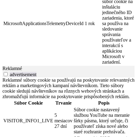
súbor cookie na
inštaláciu
jedinečného ID
zariadenia, ktoré
MicrosoftApplicationsTelemetryDeviceId
1 rok
sa používa na
sledovanie
správania
používateľov a
interakcií s
aplikáciou
Microsoft v
zariadení.
Reklamné
advertisement
Reklamné súbory cookie sa používajú na poskytovanie relevantných
reklám a marketingových kampaní návštevníkom. Tieto súbory
cookie sledujú návštevníkov na rôznych webových stránkach a
zhromažďujú informácie na poskytovanie prispôsobených reklám.
Súbor Cookie
Trvanie
Popis
Súbor cookie nastavený
5
službou YouTube na meranie
VISITOR_INFO1_LIVE
mesiacov
šírky pásma, ktorý určuje, či
27 dní
používateľ získa nové alebo
staré rozhranie prehrávača.