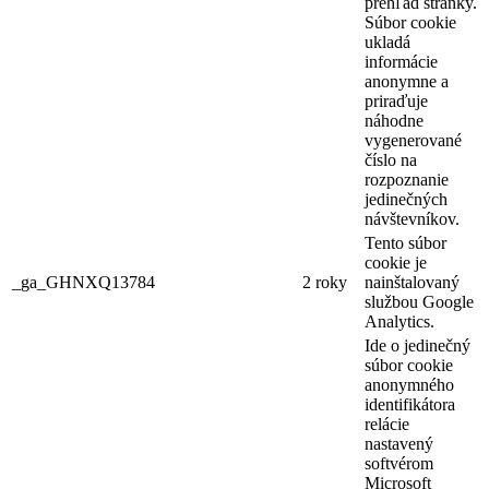
prehľad stránky.
Súbor cookie
ukladá
informácie
anonymne a
priraďuje
náhodne
vygenerované
číslo na
rozpoznanie
jedinečných
návštevníkov.
Tento súbor
cookie je
_ga_GHNXQ13784
2 roky
nainštalovaný
službou Google
Analytics.
Ide o jedinečný
súbor cookie
anonymného
identifikátora
relácie
nastavený
softvérom
Microsoft