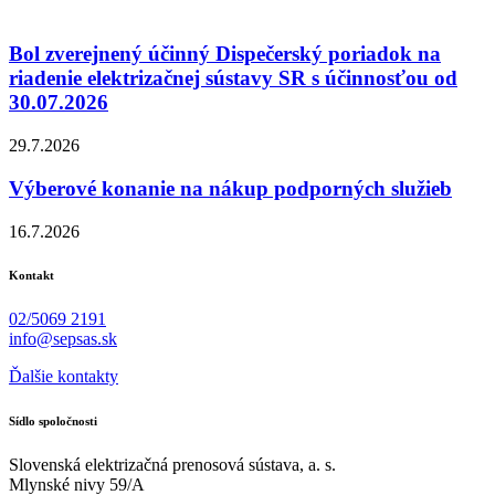
Bol zverejnený účinný Dispečerský poriadok na
riadenie elektrizačnej sústavy SR s účinnosťou od
30.07.2026
29.7.2026
Výberové konanie na nákup podporných služieb
16.7.2026
Kontakt
02/5069 2191
info@sepsas.sk
Ďalšie kontakty
Sídlo spoločnosti
Slovenská elektrizačná prenosová sústava, a. s.
Mlynské nivy 59/A