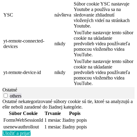
Súbor cookie YSC nastavuje
Youtube a používa sa na
YSC
návšteva
sledovanie zhliadnutí
vložených videí na stránkach
Youtube.
YouTube nastavuje tento súbor
cookie na ukladanie
yt-remote-connected-
nikdy
predvolieb videa používateľa
devices
pomocou vloženého videa
YouTube.
YouTube nastavuje tento súbor
cookie na ukladanie
yt-remote-device-id
nikdy
predvolieb videa používateľa
pomocou vloženého videa
YouTube.
Ostatné
others
Ostatné nekategorizované súbory cookie sú tie, ktoré sa analyzujú a
ešte neboli zaradené do žiadnej kategórie.
Súbor Cookie
Trvanie
Popis
FormsWebSessionId
1 mesiac
žiadny popis
usenewauthrollout
1 mesiac
žiadny popis
Uložiť a prijať