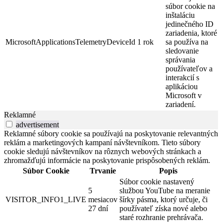
súbor cookie na
inštaláciu
jedinečného ID
zariadenia, ktoré
MicrosoftApplicationsTelemetryDeviceId
1 rok
sa používa na
sledovanie
správania
používateľov a
interakcií s
aplikáciou
Microsoft v
zariadení.
Reklamné
advertisement
Reklamné súbory cookie sa používajú na poskytovanie relevantných
reklám a marketingových kampaní návštevníkom. Tieto súbory
cookie sledujú návštevníkov na rôznych webových stránkach a
zhromažďujú informácie na poskytovanie prispôsobených reklám.
Súbor Cookie
Trvanie
Popis
Súbor cookie nastavený
5
službou YouTube na meranie
VISITOR_INFO1_LIVE
mesiacov
šírky pásma, ktorý určuje, či
27 dní
používateľ získa nové alebo
staré rozhranie prehrávača.