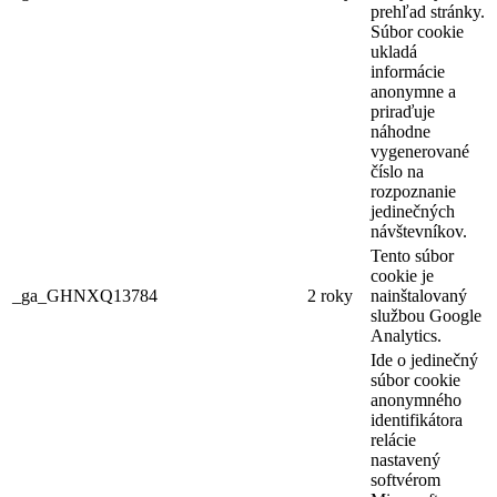
prehľad stránky.
Súbor cookie
ukladá
informácie
anonymne a
priraďuje
náhodne
vygenerované
číslo na
rozpoznanie
jedinečných
návštevníkov.
Tento súbor
cookie je
_ga_GHNXQ13784
2 roky
nainštalovaný
službou Google
Analytics.
Ide o jedinečný
súbor cookie
anonymného
identifikátora
relácie
nastavený
softvérom