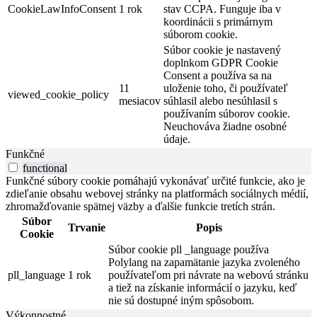
CookieLawInfoConsent
1 rok
stav CCPA. Funguje iba v
koordinácii s primárnym
súborom cookie.
Súbor cookie je nastavený
doplnkom GDPR Cookie
Consent a používa sa na
11
uloženie toho, či používateľ
viewed_cookie_policy
mesiacov
súhlasil alebo nesúhlasil s
používaním súborov cookie.
Neuchováva žiadne osobné
údaje.
Funkčné
functional
Funkčné súbory cookie pomáhajú vykonávať určité funkcie, ako je
zdieľanie obsahu webovej stránky na platformách sociálnych médií,
zhromažďovanie spätnej väzby a ďalšie funkcie tretích strán.
Súbor
Trvanie
Popis
Cookie
Súbor cookie pll _language používa
Polylang na zapamätanie jazyka zvoleného
pll_language
1 rok
používateľom pri návrate na webovú stránku
a tiež na získanie informácií o jazyku, keď
nie sú dostupné iným spôsobom.
Výkonnostné