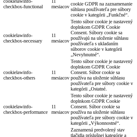
cookielawinfo-
11
cookie GDPR na zaznamenanie
checkbox-functional
mesiacov
súhlasu používateľa pre súbory
cookie v kategórii „Funkčné“.
Tento súbor cookie je nastavený
doplnkom GDPR Cookie
Consent. Súbory cookie sa
cookielawinfo-
11
používajú na uloženie súhlasu
checkbox-necessary
mesiacov
používateľa s ukladaním
súborov cookie v kategórii
„Nevyhnutné“.
Tento súbor cookie je nastavený
doplnkom GDPR Cookie
cookielawinfo-
11
Consent. Súbor cookie sa
checkbox-others
mesiacov
používa na uloženie súhlasu
používateľa pre súbory cookie v
kategórii „Ostatné.
Tento súbor cookie je nastavený
doplnkom GDPR Cookie
cookielawinfo-
11
Consent. Súbor cookie sa
checkbox-performance
mesiacov
používa na uloženie súhlasu
používateľa pre súbory cookie v
kategórii „Výkonnostné“.
Zaznamená predvolený stav
tlačidla príslušnej kategórie a