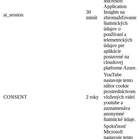
Microsoft
Application
30
Insights na
ai_session
minút
zhromažďovanie
štatistických
údajov o
používaní a
telemetrických
údajov pre
aplikácie
postavené na
cloudovej
platforme Azure.
YouTube
nastavuje tento
súbor cookie
prostredníctvom
CONSENT
2 roky
vložených videí
youtube a
zaznamenáva
anonymné
štatistické údaje.
Spoločnosť
Microsoft
nastavuje tento