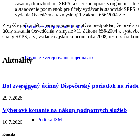
zásadných rozhodnutí SEPS, a.s., v spolupráci s orgánmi štátne
a stanovenie podmienok pre účely vydávania stanovísk SEPS, a.
vydanie Osvedčenia v zmysle §11 Zákona 656/2004 Z.z.
Z vyššie načrtnutého harmonogramu vyplýva predpoklad, že prvé stan
Povinné zverejňovanie faktúr
účely získania Osvedčenia v zmysle §11 Zákona 656/2004 k výstav
strany SEPS, a.s., vydané najskôr koncom roka 2008, resp. začiatko
Povinné zverejňovanie objednávok
Aktuality
Bol zverejnený účinný Dispečerský poriadok na riade
ISM
29.7.2026
Výberové konanie na nákup podporných služieb
Politika ISM
16.7.2026
Kontakt