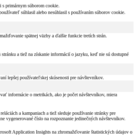
ii s primárnym súborom cookie.
užívateľ súhlasil alebo nesúhlasil s používaním súborov cookie.
žďovanie spätnej väzby a ďalšie funkcie tretích strán.
tránku a tiež na získanie informácií o jazyku, keď nie sú dostupné
í lepšej používateľskej skúsenosti pre návštevníkov.
vať informácie o metrikách, ako je počet návštevníkov, miera
eláciách a kampaniach a tiež sleduje používanie stránky pre
dne vygenerované číslo na rozpoznanie jedinečných návštevníkov.
rosoft Application Insights na zhromažďovanie štatistických údajov o