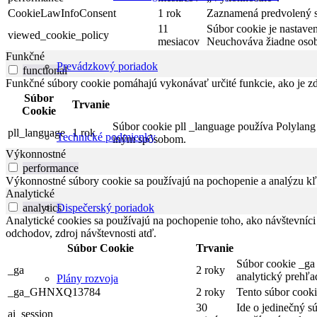
CookieLawInfoConsent
1 rok
Zaznamená predvolený st
11
Súbor cookie je nastave
viewed_cookie_policy
mesiacov
Neuchováva žiadne osob
Funkčné
Prevádzkový poriadok
functional
Funkčné súbory cookie pomáhajú vykonávať určité funkcie, ako je zdi
Súbor
Trvanie
Cookie
Súbor cookie pll _language používa Polylang 
pll_language
1 rok
Technické podmienky
iným spôsobom.
Výkonnostné
performance
Výkonnostné súbory cookie sa používajú na pochopenie a analýzu kľú
Analytické
analytics
Dispečerský poriadok
Analytické cookies sa používajú na pochopenie toho, ako návštevníci
odchodov, zdroj návštevnosti atď.
Súbor Cookie
Trvanie
Súbor cookie _ga 
_ga
2 roky
analytický prehľa
Plány rozvoja
_ga_GHNXQ13784
2 roky
Tento súbor cooki
30
Ide o jedinečný s
ai_session