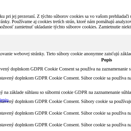
u pri jej prezeraní. Z týchto súborov cookies sa vo vašom prehliadači 
ánky. Používame aj cookies tretích strán, ktoré nám pomáhajú analyzo
možnosť zamietnuť ukladanie týchto súborov cookies. Zamietnutie niek
ovanie webovej stránky. Tieto súbory cookie anonymne zaisťujú zákla
Popis
tavený doplnkom GDPR Cookie Consent sa používa na zaznamenanie súh
astavený doplnkom GDPR Cookie Consent. Súbor cookie sa používa na u
ný na základe súhlasu so súbormi cookie GDPR na zaznamenanie súhlas
leniu
astavený doplnkom GDPR Cookie Consent. Súbory cookie sa používajú 
astavený doplnkom GDPR Cookie Consent. Súbor cookie sa používa na u
astavený doplnkom GDPR Cookie Consent. Súbor cookie sa používa na u