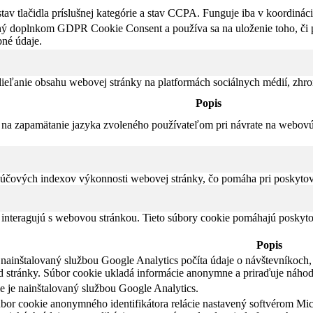
av tlačidla príslušnej kategórie a stav CCPA. Funguje iba v koordinác
ný doplnkom GDPR Cookie Consent a používa sa na uloženie toho, či po
né údaje.
eľanie obsahu webovej stránky na platformách sociálnych médií, zhroma
Popis
na zapamätanie jazyka zvoleného používateľom pri návrate na webovú s
čových indexov výkonnosti webovej stránky, čo pomáha pri poskytovan
 interagujú s webovou stránkou. Tieto súbory cookie pomáhajú poskyto
Popis
nainštalovaný službou Google Analytics počíta údaje o návštevníkoch, r
d stránky. Súbor cookie ukladá informácie anonymne a priraďuje náho
e je nainštalovaný službou Google Analytics.
úbor cookie anonymného identifikátora relácie nastavený softvérom Mic