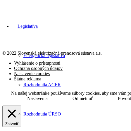
Legislatíva
© 2022 Slovenská elektrizačná prenosová
sústava a.s.
Energetická legislatíva
Vyhlásenie o prístupnosti
Ochrana osobných údajov
Nastavenie cookies
Štátna reklama
Rozhodnutia ACER
Na našej webstránke používame súbory cookies, aby sme vám posk
Nastavenia
Odmietnuť
Povoli
Rozhodnutia ÚRSO
Zatvoriť