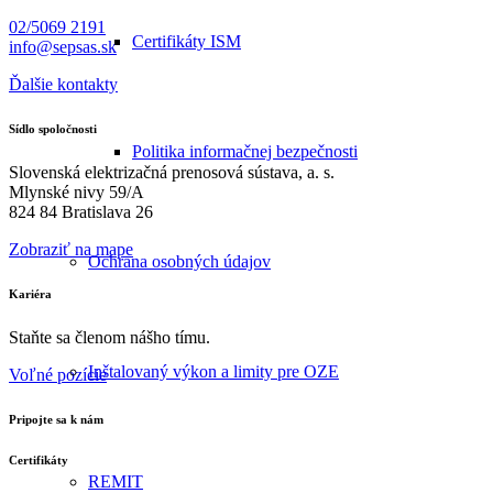
02/5069 2191
Certifikáty ISM
info@sepsas.sk
Ďalšie kontakty
Sídlo spoločnosti
Politika informačnej bezpečnosti
Slovenská elektrizačná prenosová sústava, a. s.
Mlynské nivy 59/A
824 84 Bratislava 26
Zobraziť na mape
Ochrana osobných údajov
Kariéra
Staňte sa členom nášho tímu.
Inštalovaný výkon a limity pre OZE
Voľné pozície
Pripojte sa k nám
Certifikáty
REMIT