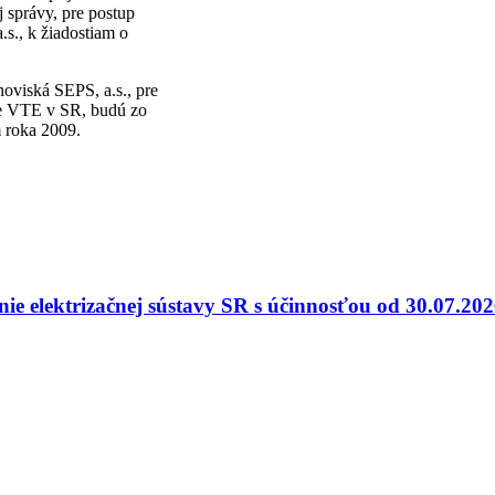
j správy, pre postup
s., k žiadostiam o
oviská SEPS, a.s., pre
be VTE v SR, budú zo
m roka 2009.
nie elektrizačnej sústavy SR s účinnosťou od 30.07.20