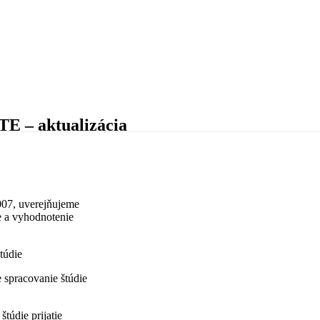
TE – aktualizácia
007, uverejňujeme
e a vyhodnotenie
túdie
 spracovanie štúdie
túdie prijatie