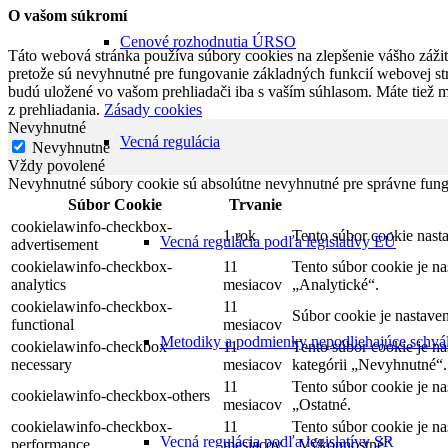
O vašom súkromí
Cenové rozhodnutia ÚRSO
Táto webová stránka používa súbory cookies na zlepšenie vášho zážitk
pretože sú nevyhnutné pre fungovanie základných funkcií webovej str
budú uložené vo vašom prehliadači iba s vaším súhlasom. Máte tiež 
z prehliadania.
Zásady cookies
Nevyhnutné
Vecná regulácia
Nevyhnutné
Vždy povolené
Nevyhnutné súbory cookie sú absolútne nevyhnutné pre správne fung
Súbor Cookie
Trvanie
cookielawinfo-checkbox-
1 rok
Tento súbor cookie nas
Vecná regulácia podľa legislatívy EÚ
advertisement
cookielawinfo-checkbox-
11
Tento súbor cookie je n
analytics
mesiacov
„Analytické“.
cookielawinfo-checkbox-
11
Súbor cookie je nastave
functional
mesiacov
Metodiky a podmienky nepodliehajúce schvá
cookielawinfo-checkbox-
11
Tento súbor cookie je n
necessary
mesiacov
kategórii „Nevyhnutné“.
11
Tento súbor cookie je n
cookielawinfo-checkbox-others
mesiacov
„Ostatné.
cookielawinfo-checkbox-
11
Tento súbor cookie je n
Vecná regulácia podľa legislatívy SR
performance
mesiacov
„Výkonnostné“.