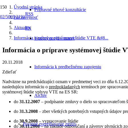
Úvodná stránka
Prípravné trhové konzultácie
RSS
02/5069 2191
Pre verejnosť
Aktuality
EN
Informácia o príprave systémovej štúdie VTE &#8...
Verejný profil – eranet
Informácia o príprave systémovej štúdie V
20.11.2018
Informácia k predbežnému zapojeniu
Zdieľať
Nadväzne na predchádzajúci oznam v predmetnej veci zo dňa 6.12.2
nasledujúcu informáciu o
predpokladaných
termínoch pre spracovani
systémovej štúdie vplyvu VTE na ES SR:
Archív
do
31.12.2007
– podpísanie zmluvy o dielo so spracovateľom š
do
31.3.2008
– zber všetkých potrebných vstupných údajov pre
do
30.9.2008
– vypracovanie štúdie
Povinné zverejňovanie zmlúv
do
30.11.2008
– na základe odporúčaní a záverov plynúcich zo š