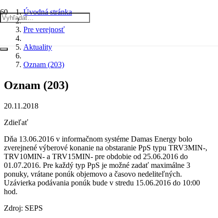
Úvodná stránka
Pre verejnosť
Aktuality
Oznam (203)
Oznam (203)
20.11.2018
Zdieľať
Dňa 13.06.2016 v informačnom systéme Damas Energy bolo
zverejnené výberové konanie na obstaranie PpS typu TRV3MIN-,
TRV10MIN- a TRV15MIN- pre obdobie od 25.06.2016 do
01.07.2016. Pre každý typ PpS je možné zadať maximálne 3
ponuky, vrátane ponúk objemovo a časovo nedeliteľných.
Uzávierka podávania ponúk bude v stredu 15.06.2016 do 10:00
hod.
Zdroj: SEPS