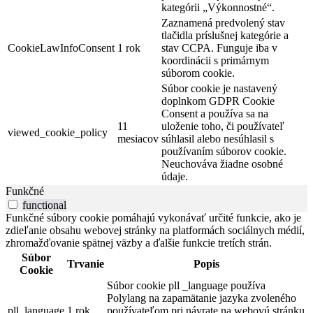
kategórii „Výkonnostné“.
Zaznamená predvolený stav
tlačidla príslušnej kategórie a
CookieLawInfoConsent
1 rok
stav CCPA. Funguje iba v
koordinácii s primárnym
súborom cookie.
Súbor cookie je nastavený
doplnkom GDPR Cookie
Consent a používa sa na
11
uloženie toho, či používateľ
viewed_cookie_policy
mesiacov
súhlasil alebo nesúhlasil s
používaním súborov cookie.
Neuchováva žiadne osobné
údaje.
Funkčné
functional
Funkčné súbory cookie pomáhajú vykonávať určité funkcie, ako je
zdieľanie obsahu webovej stránky na platformách sociálnych médií,
zhromažďovanie spätnej väzby a ďalšie funkcie tretích strán.
Súbor
Trvanie
Popis
Cookie
Súbor cookie pll _language používa
Polylang na zapamätanie jazyka zvoleného
pll_language
1 rok
používateľom pri návrate na webovú stránku