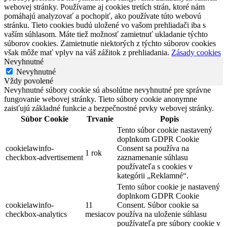
webovej stránky. Používame aj cookies tretích strán, ktoré nám
pomáhajú analyzovať a pochopiť, ako používate túto webovú
stránku. Tieto cookies budú uložené vo vašom prehliadači iba s
vaším súhlasom. Máte tiež možnosť zamietnuť ukladanie týchto
súborov cookies. Zamietnutie niektorých z týchto súborov cookies
však môže mať vplyv na váš zážitok z prehliadania.
Zásady cookies
Nevyhnutné
Nevyhnutné
Vždy povolené
Nevyhnutné súbory cookie sú absolútne nevyhnutné pre správne
fungovanie webovej stránky. Tieto súbory cookie anonymne
zaisťujú základné funkcie a bezpečnostné prvky webovej stránky.
Súbor Cookie
Trvanie
Popis
Tento súbor cookie nastavený
doplnkom GDPR Cookie
cookielawinfo-
Consent sa používa na
1 rok
checkbox-advertisement
zaznamenanie súhlasu
používateľa s cookies v
kategórii „Reklamné“.
Tento súbor cookie je nastavený
doplnkom GDPR Cookie
cookielawinfo-
11
Consent. Súbor cookie sa
checkbox-analytics
mesiacov
používa na uloženie súhlasu
používateľa pre súbory cookie v