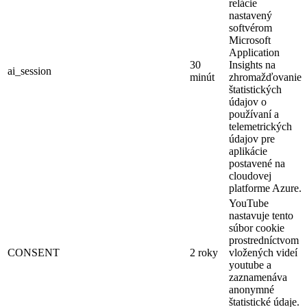
relácie
nastavený
softvérom
Microsoft
Application
30
Insights na
ai_session
minút
zhromažďovanie
štatistických
údajov o
používaní a
telemetrických
údajov pre
aplikácie
postavené na
cloudovej
platforme Azure.
YouTube
nastavuje tento
súbor cookie
prostredníctvom
CONSENT
2 roky
vložených videí
youtube a
zaznamenáva
anonymné
štatistické údaje.