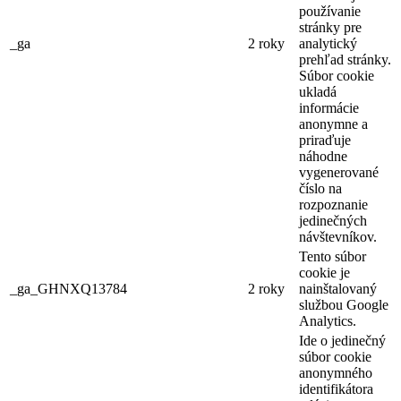
používanie
stránky pre
_ga
2 roky
analytický
prehľad stránky.
Súbor cookie
ukladá
informácie
anonymne a
priraďuje
náhodne
vygenerované
číslo na
rozpoznanie
jedinečných
návštevníkov.
Tento súbor
cookie je
_ga_GHNXQ13784
2 roky
nainštalovaný
službou Google
Analytics.
Ide o jedinečný
súbor cookie
anonymného
identifikátora