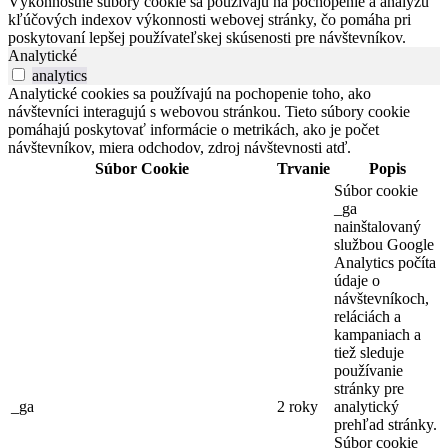
Výkonnostné súbory cookie sa používajú na pochopenie a analýzu
kľúčových indexov výkonnosti webovej stránky, čo pomáha pri
poskytovaní lepšej používateľskej skúsenosti pre návštevníkov.
Analytické
analytics
Analytické cookies sa používajú na pochopenie toho, ako
návštevníci interagujú s webovou stránkou. Tieto súbory cookie
pomáhajú poskytovať informácie o metrikách, ako je počet
návštevníkov, miera odchodov, zdroj návštevnosti atď.
Súbor Cookie
Trvanie
Popis
Súbor cookie
_ga
nainštalovaný
službou Google
Analytics počíta
údaje o
návštevníkoch,
reláciách a
kampaniach a
tiež sleduje
používanie
stránky pre
_ga
2 roky
analytický
prehľad stránky.
Súbor cookie