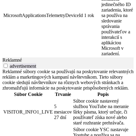
jedinečného ID
zariadenia, ktoré
MicrosoftApplicationsTelemetryDeviceId
1 rok
sa používa na
sledovanie
správania
používateľov a
interakcií s
aplikáciou
Microsoft v
zariadení.
Reklamné
advertisement
Reklamné súbory cookie sa používajú na poskytovanie relevantných
reklám a marketingových kampaní návštevníkom. Tieto súbory
cookie sledujú návštevníkov na rôznych webových stránkach a
zhromažďujú informácie na poskytovanie prispôsobených reklám.
Súbor Cookie
Trvanie
Popis
Súbor cookie nastavený
5
službou YouTube na meranie
VISITOR_INFO1_LIVE
mesiacov
šírky pásma, ktorý určuje, či
27 dní
používateľ získa nové alebo
staré rozhranie prehrávača.
Súbor cookie YSC nastavuje
Youtube a používa sa na