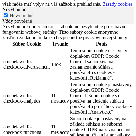
však môže mať vplyv na váš zážitok z prehliadania.
Zásady cookies
Nevyhnutné
Nevyhnutné
Vždy povolené
Nevyhnutné súbory cookie sú absolútne nevyhnutné pre správne
fungovanie webovej stránky. Tieto súbory cookie anonymne
zaisťujú základné funkcie a bezpečnostné prvky webovej stránky.
Súbor Cookie
Trvanie
Popis
Tento súbor cookie nastavený
doplnkom GDPR Cookie
cookielawinfo-
Consent sa používa na
1 rok
checkbox-advertisement
zaznamenanie súhlasu
používateľa s cookies v
kategórii „Reklamné“.
Tento súbor cookie je nastavený
doplnkom GDPR Cookie
cookielawinfo-
11
Consent. Súbor cookie sa
checkbox-analytics
mesiacov
používa na uloženie súhlasu
používateľa pre súbory cookie v
kategórii „Analytické“.
Súbor cookie je nastavený na
základe súhlasu so súbormi
cookielawinfo-
11
cookie GDPR na zaznamenanie
checkbox-functional
mesiacov
súhlasu používateľa pre súbory