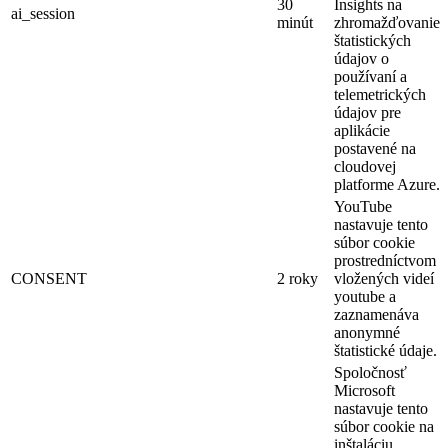
30
Insights na
ai_session
minút
zhromažďovanie
štatistických
údajov o
používaní a
telemetrických
údajov pre
aplikácie
postavené na
cloudovej
platforme Azure.
YouTube
nastavuje tento
súbor cookie
prostredníctvom
CONSENT
2 roky
vložených videí
youtube a
zaznamenáva
anonymné
štatistické údaje.
Spoločnosť
Microsoft
nastavuje tento
súbor cookie na
inštaláciu