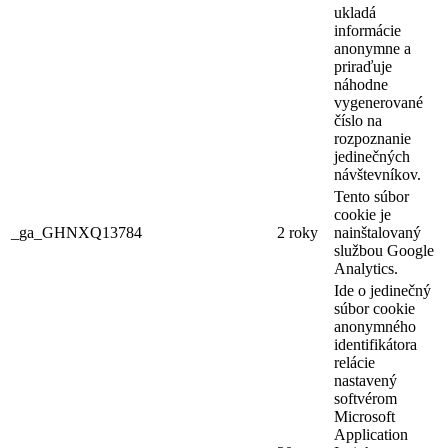
ukladá
informácie
anonymne a
priraďuje
náhodne
vygenerované
číslo na
rozpoznanie
jedinečných
návštevníkov.
Tento súbor
cookie je
_ga_GHNXQ13784
2 roky
nainštalovaný
službou Google
Analytics.
Ide o jedinečný
súbor cookie
anonymného
identifikátora
relácie
nastavený
softvérom
Microsoft
Application