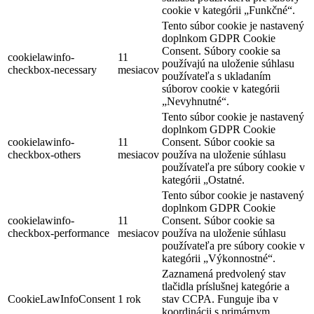
cookie v kategórii „Funkčné“.
Tento súbor cookie je nastavený
doplnkom GDPR Cookie
Consent. Súbory cookie sa
cookielawinfo-
11
používajú na uloženie súhlasu
checkbox-necessary
mesiacov
používateľa s ukladaním
súborov cookie v kategórii
„Nevyhnutné“.
Tento súbor cookie je nastavený
doplnkom GDPR Cookie
cookielawinfo-
11
Consent. Súbor cookie sa
checkbox-others
mesiacov
používa na uloženie súhlasu
používateľa pre súbory cookie v
kategórii „Ostatné.
Tento súbor cookie je nastavený
doplnkom GDPR Cookie
cookielawinfo-
11
Consent. Súbor cookie sa
checkbox-performance
mesiacov
používa na uloženie súhlasu
používateľa pre súbory cookie v
kategórii „Výkonnostné“.
Zaznamená predvolený stav
tlačidla príslušnej kategórie a
CookieLawInfoConsent
1 rok
stav CCPA. Funguje iba v
koordinácii s primárnym