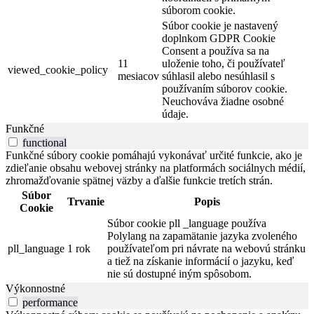
súborom cookie.
Súbor cookie je nastavený
doplnkom GDPR Cookie
Consent a používa sa na
11
uloženie toho, či používateľ
viewed_cookie_policy
mesiacov
súhlasil alebo nesúhlasil s
používaním súborov cookie.
Neuchováva žiadne osobné
údaje.
Funkčné
functional
Funkčné súbory cookie pomáhajú vykonávať určité funkcie, ako je
zdieľanie obsahu webovej stránky na platformách sociálnych médií,
zhromažďovanie spätnej väzby a ďalšie funkcie tretích strán.
Súbor
Trvanie
Popis
Cookie
Súbor cookie pll _language používa
Polylang na zapamätanie jazyka zvoleného
pll_language
1 rok
používateľom pri návrate na webovú stránku
a tiež na získanie informácií o jazyku, keď
nie sú dostupné iným spôsobom.
Výkonnostné
performance