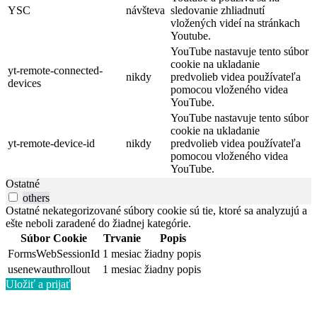
YSC
návšteva
sledovanie zhliadnutí
vložených videí na stránkach
Youtube.
YouTube nastavuje tento súbor
cookie na ukladanie
yt-remote-connected-
nikdy
predvolieb videa používateľa
devices
pomocou vloženého videa
YouTube.
YouTube nastavuje tento súbor
cookie na ukladanie
yt-remote-device-id
nikdy
predvolieb videa používateľa
pomocou vloženého videa
YouTube.
Ostatné
others
Ostatné nekategorizované súbory cookie sú tie, ktoré sa analyzujú a
ešte neboli zaradené do žiadnej kategórie.
Súbor Cookie
Trvanie
Popis
FormsWebSessionId
1 mesiac
žiadny popis
usenewauthrollout
1 mesiac
žiadny popis
Uložiť a prijať