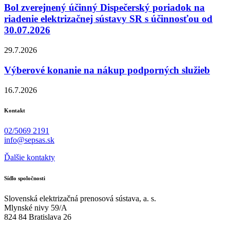
Bol zverejnený účinný Dispečerský poriadok na
riadenie elektrizačnej sústavy SR s účinnosťou od
30.07.2026
29.7.2026
Výberové konanie na nákup podporných služieb
16.7.2026
Kontakt
02/5069 2191
info@sepsas.sk
Ďalšie kontakty
Sídlo spoločnosti
Slovenská elektrizačná prenosová sústava, a. s.
Mlynské nivy 59/A
824 84 Bratislava 26