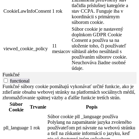
tlačidla príslušnej kategórie a
CookieLawInfoConsent
1 rok
stav CCPA. Funguje iba v
koordinácii s primárnym
súborom cookie.
Súbor cookie je nastavený
doplnkom GDPR Cookie
Consent a používa sa na
11
uloženie toho, či používateľ
viewed_cookie_policy
mesiacov
súhlasil alebo nesúhlasil s
používaním súborov cookie.
Neuchováva žiadne osobné
údaje.
Funkčné
functional
Funkčné súbory cookie pomáhajú vykonávať určité funkcie, ako je
zdieľanie obsahu webovej stránky na platformách sociálnych médií,
zhromažďovanie spätnej väzby a ďalšie funkcie tretích strán.
Súbor
Trvanie
Popis
Cookie
Súbor cookie pll _language používa
Polylang na zapamätanie jazyka zvoleného
pll_language
1 rok
používateľom pri návrate na webovú stránku
a tiež na získanie informácií o jazyku, keď
nie sú dostupné iným spôsobom.