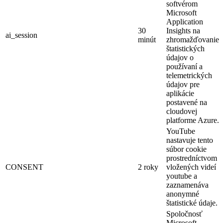
softvérom
Microsoft
Application
30
Insights na
ai_session
minút
zhromažďovanie
štatistických
údajov o
používaní a
telemetrických
údajov pre
aplikácie
postavené na
cloudovej
platforme Azure.
YouTube
nastavuje tento
súbor cookie
prostredníctvom
CONSENT
2 roky
vložených videí
youtube a
zaznamenáva
anonymné
štatistické údaje.
Spoločnosť
Microsoft