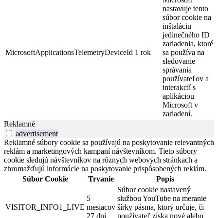
nastavuje tento
súbor cookie na
inštaláciu
jedinečného ID
zariadenia, ktoré
MicrosoftApplicationsTelemetryDeviceId
1 rok
sa používa na
sledovanie
správania
používateľov a
interakcií s
aplikáciou
Microsoft v
zariadení.
Reklamné
advertisement
Reklamné súbory cookie sa používajú na poskytovanie relevantných
reklám a marketingových kampaní návštevníkom. Tieto súbory
cookie sledujú návštevníkov na rôznych webových stránkach a
zhromažďujú informácie na poskytovanie prispôsobených reklám.
Súbor Cookie
Trvanie
Popis
Súbor cookie nastavený
5
službou YouTube na meranie
VISITOR_INFO1_LIVE
mesiacov
šírky pásma, ktorý určuje, či
27 dní
používateľ získa nové alebo