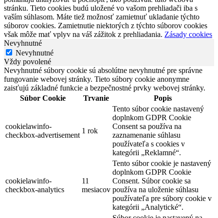
stránku. Tieto cookies budú uložené vo vašom prehliadači iba s
vaším súhlasom. Máte tiež možnosť zamietnuť ukladanie týchto
súborov cookies. Zamietnutie niektorých z týchto súborov cookies
však môže mať vplyv na váš zážitok z prehliadania.
Zásady cookies
Nevyhnutné
Nevyhnutné
Vždy povolené
Nevyhnutné súbory cookie sú absolútne nevyhnutné pre správne
fungovanie webovej stránky. Tieto súbory cookie anonymne
zaisťujú základné funkcie a bezpečnostné prvky webovej stránky.
Súbor Cookie
Trvanie
Popis
Tento súbor cookie nastavený
doplnkom GDPR Cookie
cookielawinfo-
Consent sa používa na
1 rok
checkbox-advertisement
zaznamenanie súhlasu
používateľa s cookies v
kategórii „Reklamné“.
Tento súbor cookie je nastavený
doplnkom GDPR Cookie
cookielawinfo-
11
Consent. Súbor cookie sa
checkbox-analytics
mesiacov
používa na uloženie súhlasu
používateľa pre súbory cookie v
kategórii „Analytické“.
Súbor cookie je nastavený na