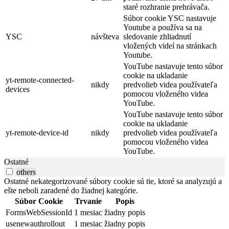
staré rozhranie prehrávača.
Súbor cookie YSC nastavuje
Youtube a používa sa na
YSC
návšteva
sledovanie zhliadnutí
vložených videí na stránkach
Youtube.
YouTube nastavuje tento súbor
cookie na ukladanie
yt-remote-connected-
nikdy
predvolieb videa používateľa
devices
pomocou vloženého videa
YouTube.
YouTube nastavuje tento súbor
cookie na ukladanie
yt-remote-device-id
nikdy
predvolieb videa používateľa
pomocou vloženého videa
YouTube.
Ostatné
others
Ostatné nekategorizované súbory cookie sú tie, ktoré sa analyzujú a
ešte neboli zaradené do žiadnej kategórie.
Súbor Cookie
Trvanie
Popis
FormsWebSessionId
1 mesiac
žiadny popis
usenewauthrollout
1 mesiac
žiadny popis