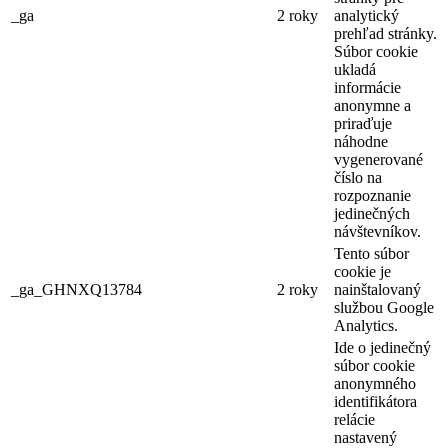
_ga
2 roky
analytický
prehľad stránky.
Súbor cookie
ukladá
informácie
anonymne a
priraďuje
náhodne
vygenerované
číslo na
rozpoznanie
jedinečných
návštevníkov.
Tento súbor
cookie je
_ga_GHNXQ13784
2 roky
nainštalovaný
službou Google
Analytics.
Ide o jedinečný
súbor cookie
anonymného
identifikátora
relácie
nastavený