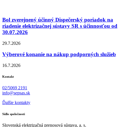
Bol zverejnený účinný Dispečerský poriadok na
riadenie elektrizačnej sústavy SR s účinnosťou od
30.07.2026
29.7.2026
Výberové konanie na nákup podporných služieb
16.7.2026
Kontakt
02/5069 2191
info@sepsas.sk
Ďalšie kontakty
Sídlo spoločnosti
Slovenská elektrizačná prenosová sústava, a. s.