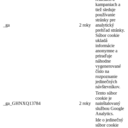
kampaniach a
tiež sleduje
používanie
stránky pre
_ga
2 roky
analytický
prehľad stránky.
Súbor cookie
ukladá
informácie
anonymne a
priraďuje
náhodne
vygenerované
číslo na
rozpoznanie
jedinečných
návštevníkov.
Tento súbor
cookie je
_ga_GHNXQ13784
2 roky
nainštalovaný
službou Google
Analytics.
Ide o jedinečný
súbor cookie