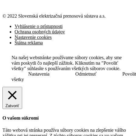
© 2022 Slovenská elektrizačná prenosová
sústava a.s.
Vyhlásenie o prístupnosti
Ochrana osobných údajov
Nastavenie cookies
Štátna reklama
Na našej webstránke používame súbory cookies, aby sme
vám poskytli čo najlepší zážitok. Kliknutím na "Povoliť
všetky" súhlasíte s používaním všetkých súborov cookie.
Nastavenia
Odmietnuť
Povoli
všetky
Zatvoriť
O vašom súkromí
Táto webová stránka používa súbory cookies na zlepšenie vášho
zážitku pri jej prezeraní. Z týchto súborov cookies sa vo vašom