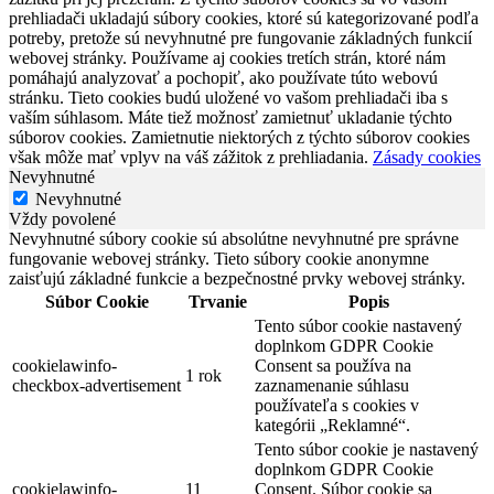
prehliadači ukladajú súbory cookies, ktoré sú kategorizované podľa
potreby, pretože sú nevyhnutné pre fungovanie základných funkcií
webovej stránky. Používame aj cookies tretích strán, ktoré nám
pomáhajú analyzovať a pochopiť, ako používate túto webovú
stránku. Tieto cookies budú uložené vo vašom prehliadači iba s
vaším súhlasom. Máte tiež možnosť zamietnuť ukladanie týchto
súborov cookies. Zamietnutie niektorých z týchto súborov cookies
však môže mať vplyv na váš zážitok z prehliadania.
Zásady cookies
Nevyhnutné
Nevyhnutné
Vždy povolené
Nevyhnutné súbory cookie sú absolútne nevyhnutné pre správne
fungovanie webovej stránky. Tieto súbory cookie anonymne
zaisťujú základné funkcie a bezpečnostné prvky webovej stránky.
Súbor Cookie
Trvanie
Popis
Tento súbor cookie nastavený
doplnkom GDPR Cookie
cookielawinfo-
Consent sa používa na
1 rok
checkbox-advertisement
zaznamenanie súhlasu
používateľa s cookies v
kategórii „Reklamné“.
Tento súbor cookie je nastavený
doplnkom GDPR Cookie
cookielawinfo-
11
Consent. Súbor cookie sa