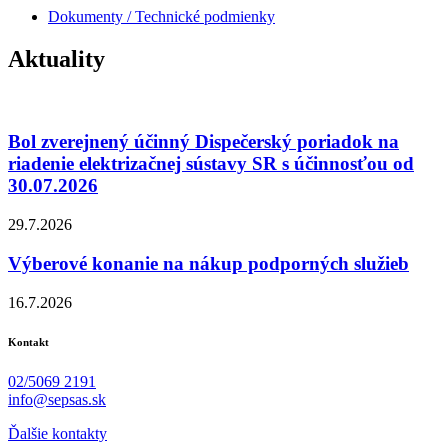
Dokumenty / Technické podmienky
Aktuality
Bol zverejnený účinný Dispečerský poriadok na
riadenie elektrizačnej sústavy SR s účinnosťou od
30.07.2026
29.7.2026
Výberové konanie na nákup podporných služieb
16.7.2026
Kontakt
02/5069 2191
info@sepsas.sk
Ďalšie kontakty