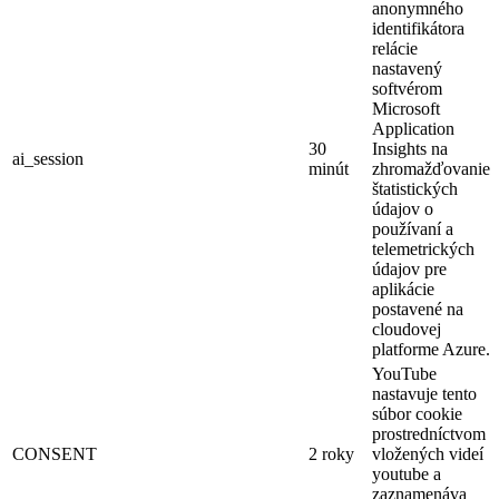
anonymného
identifikátora
relácie
nastavený
softvérom
Microsoft
Application
30
Insights na
ai_session
minút
zhromažďovanie
štatistických
údajov o
používaní a
telemetrických
údajov pre
aplikácie
postavené na
cloudovej
platforme Azure.
YouTube
nastavuje tento
súbor cookie
prostredníctvom
CONSENT
2 roky
vložených videí
youtube a
zaznamenáva