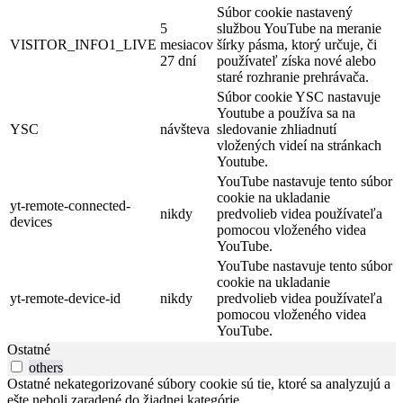
Súbor cookie nastavený
5
službou YouTube na meranie
VISITOR_INFO1_LIVE
mesiacov
šírky pásma, ktorý určuje, či
27 dní
používateľ získa nové alebo
staré rozhranie prehrávača.
Súbor cookie YSC nastavuje
Youtube a používa sa na
YSC
návšteva
sledovanie zhliadnutí
vložených videí na stránkach
Youtube.
YouTube nastavuje tento súbor
cookie na ukladanie
yt-remote-connected-
nikdy
predvolieb videa používateľa
devices
pomocou vloženého videa
YouTube.
YouTube nastavuje tento súbor
cookie na ukladanie
yt-remote-device-id
nikdy
predvolieb videa používateľa
pomocou vloženého videa
YouTube.
Ostatné
others
Ostatné nekategorizované súbory cookie sú tie, ktoré sa analyzujú a
ešte neboli zaradené do žiadnej kategórie.