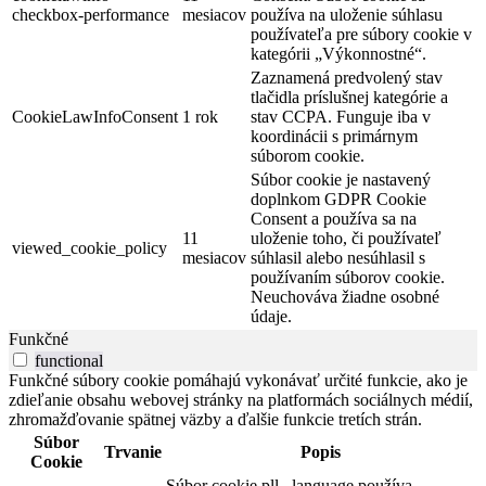
checkbox-performance
mesiacov
používa na uloženie súhlasu
používateľa pre súbory cookie v
kategórii „Výkonnostné“.
Zaznamená predvolený stav
tlačidla príslušnej kategórie a
CookieLawInfoConsent
1 rok
stav CCPA. Funguje iba v
koordinácii s primárnym
súborom cookie.
Súbor cookie je nastavený
doplnkom GDPR Cookie
Consent a používa sa na
11
uloženie toho, či používateľ
viewed_cookie_policy
mesiacov
súhlasil alebo nesúhlasil s
používaním súborov cookie.
Neuchováva žiadne osobné
údaje.
Funkčné
functional
Funkčné súbory cookie pomáhajú vykonávať určité funkcie, ako je
zdieľanie obsahu webovej stránky na platformách sociálnych médií,
zhromažďovanie spätnej väzby a ďalšie funkcie tretích strán.
Súbor
Trvanie
Popis
Cookie
Súbor cookie pll _language používa