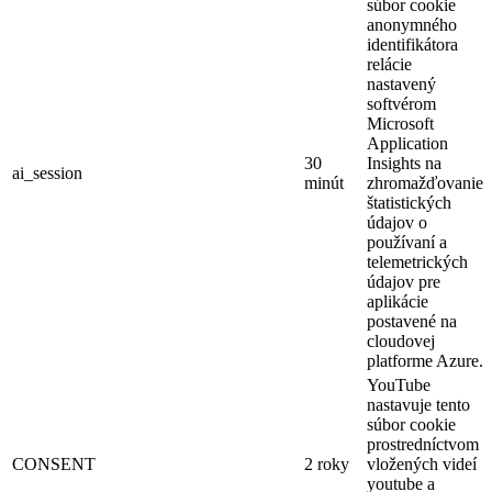
súbor cookie
anonymného
identifikátora
relácie
nastavený
softvérom
Microsoft
Application
30
Insights na
ai_session
minút
zhromažďovanie
štatistických
údajov o
používaní a
telemetrických
údajov pre
aplikácie
postavené na
cloudovej
platforme Azure.
YouTube
nastavuje tento
súbor cookie
prostredníctvom
CONSENT
2 roky
vložených videí
youtube a