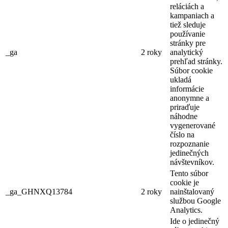
reláciách a
kampaniach a
tiež sleduje
používanie
stránky pre
_ga
2 roky
analytický
prehľad stránky.
Súbor cookie
ukladá
informácie
anonymne a
priraďuje
náhodne
vygenerované
číslo na
rozpoznanie
jedinečných
návštevníkov.
Tento súbor
cookie je
_ga_GHNXQ13784
2 roky
nainštalovaný
službou Google
Analytics.
Ide o jedinečný