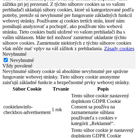
zážitku pri jej prezeraní. Z týchto súborov cookies sa vo vašom
prehliadači ukladajú súbory cookies, ktoré sú kategorizované podľa
potreby, pretože sú nevyhnutné pre fungovanie základných funkcií
webovej stránky. Používame aj cookies tretích strán, ktoré nám
pomáhajú analyzovať a pochopiť, ako používate túto webovú
stránku. Tieto cookies budú uložené vo vašom prehliadači iba s
vaším súhlasom. Máte tiež možnosť zamietnuť ukladanie týchto
súborov cookies. Zamietnutie niektorých z týchto súborov cookies
však môže mať vplyv na váš zážitok z prehliadania.
Zásady cookies
Nevyhnutné
Nevyhnutné
Vždy povolené
Nevyhnutné súbory cookie sú absolútne nevyhnutné pre správne
fungovanie webovej stránky. Tieto súbory cookie anonymne
zaisťujú základné funkcie a bezpečnostné prvky webovej stránky.
Súbor Cookie
Trvanie
Popis
Tento súbor cookie nastavený
doplnkom GDPR Cookie
cookielawinfo-
Consent sa používa na
1 rok
checkbox-advertisement
zaznamenanie súhlasu
používateľa s cookies v
kategórii „Reklamné“.
Tento súbor cookie je nastavený
doplnkom GDPR Cookie