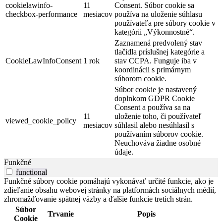
cookielawinfo-
11
Consent. Súbor cookie sa
checkbox-performance
mesiacov
používa na uloženie súhlasu
používateľa pre súbory cookie v
kategórii „Výkonnostné“.
Zaznamená predvolený stav
tlačidla príslušnej kategórie a
CookieLawInfoConsent
1 rok
stav CCPA. Funguje iba v
koordinácii s primárnym
súborom cookie.
Súbor cookie je nastavený
doplnkom GDPR Cookie
Consent a používa sa na
11
uloženie toho, či používateľ
viewed_cookie_policy
mesiacov
súhlasil alebo nesúhlasil s
používaním súborov cookie.
Neuchováva žiadne osobné
údaje.
Funkčné
functional
Funkčné súbory cookie pomáhajú vykonávať určité funkcie, ako je
zdieľanie obsahu webovej stránky na platformách sociálnych médií,
zhromažďovanie spätnej väzby a ďalšie funkcie tretích strán.
Súbor
Trvanie
Popis
Cookie