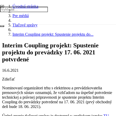
Úvodná stránka
Pre médiá
Tlačové správy
Interim Coupling projekt: Spustenie projektu do...
Interim Coupling projekt: Spustenie
projektu do prevádzky 17. 06. 2021
potvrdené
16.6.2021
Zdieľať
Nominovaní organizátori trhu s elektrinou a prevádzkovatelia
prenosových sústav oznamujú, že vzhľadom na úspešné potvrdenie
technickej a právnej pripravenosti je spustenie projektu Interim
Coupling do prevádzky potvrdené na
17. 06. 2021
(prvý obchodný
deň bude 18. 06. 2021).
Úplné znenie tlačovej správy je dostupné v anglickom jazyku
TU
.