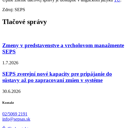
Zdroj: SEPS
Tlačové správy
Zmeny v predstavenstve a vrcholovom manažmente
SEPS
1.7.2026
SEPS zverejní nové kapacity pre pripájanie do
sústavy až po zapracovaní zmien v systéme
30.6.2026
Kontakt
02/5069 2191
info@sepsas.sk