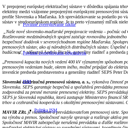
V prepojenej európskej elektrizačnej sústave v dôsledku spájania trh
elektriny medzi vzájomne prepojenými európskymi prenosovými sústa
profile Slovenska a Maďarska. Ich sprevádzkovanie sa podarilo po vi
sústav v stredoeurópskom regióne. Je to preto významný míľnik niele
Povinné zverejňovanie faktúr
„Naše nové slovensko-maďarské prepojovacie vedenia – počnúc od Gö
Rozširovanie medzinárodných spojení zaisťuje rovnováhu jednotného e
bezpečnosť dodávok v severovýchodnom regióne Maďarska. Spolupráca 
prenosových sústav, ako aj národných distribučných sústav. Úspešné
budúcnosť,“
zdôraznil András Biczók, generálny riaditeľ a predsed
Povinné zverejňovanie objednávok
„
Prenosová kapacita nových vedení 400 kV významným spôsobom pom
prenosovým vedeniam bude, okrem iného, možné pripájať do elektriza
investície predseda predstavenstva a generálny riaditeľ SEPS Peter 
ISM
Slovenská elektrizačná prenosová sústava, a. s.,
vykonáva činnosť pr
Slovenska. SEPS garantuje bezpečnú a spoľahlivú prevádzku prenosov
zodpovedná za presné meranie prenesenej elektriny. SEPS prevádzku
SEPS je Slovenská republika, ktorú zastupuje Ministerstvo financií
trhov a cezhraničnú kooperáciu s okolitými prenosovými sústavami. 
Politika ISM
MAVIR ZRt.
je vlastníkom a prevádzkovateľom prenosovej siete. Spo
na výrobu a prenos. Spoločnosť navyše spravuje a rozširuje aktíva pr
Spoločnosť MAVIR zabezpečuje nerušenú prevádzku a ďalšie rozširov
maďarskej elektrickej sústavy so susednými sústavami, koordinuje činn