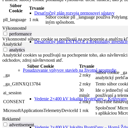
Súbor
Trvanie
Cookie
Desaťročný plán rozvoja prenosovej sústavy
Súbor cookie pll _language používa Polylang 
pll_language
1 rok
iným spôsobom.
Výkonnostné
performance
Výkonnostné súbory cookie sa používajú na pochopenie a analýzu kľú
Desaťročný plán ENTSO-E a Regionálny investičn
Analytické
analytics
Analytické cookies sa používajú na pochopenie toho, ako návštevníci
odchodov, zdroj návštevnosti atď.
Súbor Cookie
Trvanie
Posudzovanie vplyvov stavieb na životné prostredie
Súbor cookie _ga 
_ga
2 roky
analytický prehľa
_ga_GHNXQ13784
2 roky
Tento súbor cooki
30
Ide o jedinečný s
ai_session
minút
používaní a telem
Vedenie 2×400 kV lokalita Bystričany – Križovany
CONSENT
2 roky
YouTube nastavuje
Spoločnosť Micros
MicrosoftApplicationsTelemetryDeviceId
1 rok
s aplikáciou Micro
Reklamné
advertisement
Vedenie 2×400 kV lokalita Bystričany – Horná Žd