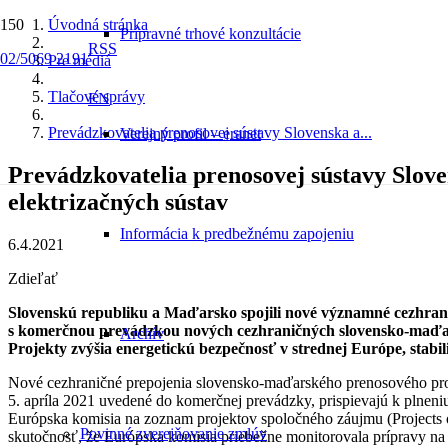
Úvodná stránka
Prípravné trhové konzultácie
RSS
02/5069 2191
Pre médiá
Tlačové správy
EN
Prevádzkovatelia prenosovej sústavy Slovenska a...
Verejný profil – eranet
Prevádzkovatelia prenosovej sústavy Slov
elektrizačných sústav
Informácia k predbežnému zapojeniu
6.4.2021
Zdieľať
Slovenskú republiku a Maďarsko spojili nové významné cezhrani
s komerčnou prevádzkou nových cezhraničných slovensko-maďar
Archív
Projekty zvýšia energetickú bezpečnosť v strednej Európe, stab
Nové cezhraničné prepojenia slovensko-maďarského prenosového profi
5. apríla 2021 uvedené do komerčnej prevádzky, prispievajú k plneniu 
Európska komisia na zoznam projektov spoločného záujmu (Projects 
Povinné zverejňovanie zmlúv
skutočnosť, že Európska komisia priebežne monitorovala prípravy na i