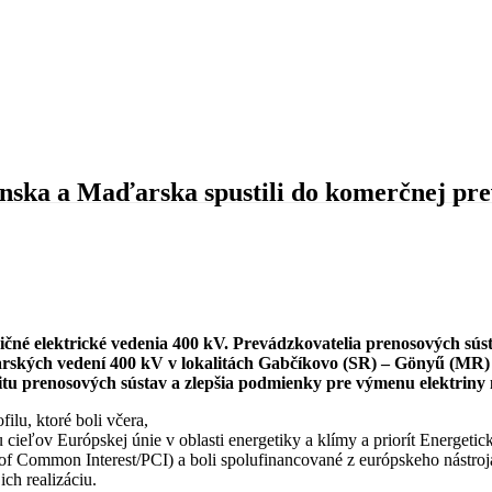
enska a Maďarska spustili do komerčnej pr
čné elektrické vedenia 400 kV. P
revádzkovatelia prenosových sú
ských vedení 400 kV v lokalitách Gabčíkovo (SR) – Gönyű (MR)
ilitu prenosových sústav a zlepšia podmienky pre výmenu elektriny
lu, ktoré boli včera,
cieľov Európskej únie v oblasti energetiky a klímy a priorít Energetick
of Common Interest/PCI) a boli spolufinancované z európskeho nástro
ch realizáciu.