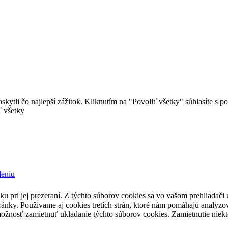
ytli čo najlepší zážitok. Kliknutím na "Povoliť všetky" súhlasíte s 
ť všetky
leniu
u pri jej prezeraní. Z týchto súborov cookies sa vo vašom prehliadači 
ánky. Používame aj cookies tretích strán, ktoré nám pomáhajú analyzo
možnosť zamietnuť ukladanie týchto súborov cookies. Zamietnutie niek