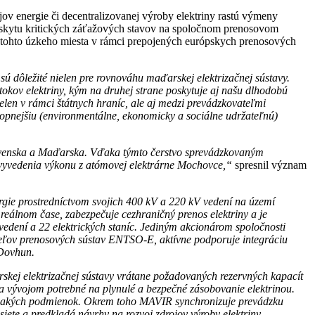
jov energie či decentralizovanej výroby elektriny rastú výmeny
ýskytu kritických záťažových stavov na spoločnom prenosovom
ie tohto úzkeho miesta v rámci prepojených európskych prenosových
dôležité nielen pre rovnováhu maďarskej elektrizačnej sústavy.
tokov elektriny, kým na druhej strane poskytuje aj našu dlhodobú
len v rámci štátnych hraníc, ale aj medzi prevádzkovateľmi
hopnejšiu (environmentálne, ekonomicky a sociálne udržateľnú)
ovenska a Maďarska. Vďaka týmto čerstvo sprevádzkovaným
ť vyvedenia výkonu z atómovej elektrárne Mochovce,“
spresnil význam
rgie prostredníctvom svojich 400 kV a 220 kV vedení na území
eálnom čase, zabezpečuje cezhraničný prenos elektriny a je
 vedení
a 22 elektrických staníc. Jediným akcionárom spoločnosti
ateľov prenosových sústav ENTSO-E, aktívne podporuje integráciu
 Dovhun.
skej elektrizačnej sústavy vrátane požadovaných rezervných kapacít
 a vývojom potrebné na plynulé a bezpečné zásobovanie elektrinou.
rovnakých podmienok. Okrem toho MAVIR synchronizuje prevádzku
iete a predkladá návrhy na rozvoj zdrojov výroby elektriny.