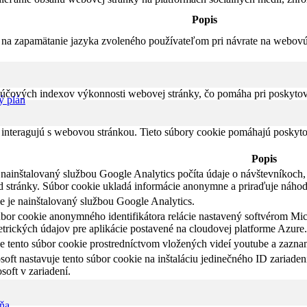
Popis
na zapamätanie jazyka zvoleného používateľom pri návrate na webovú s
čových indexov výkonnosti webovej stránky, čo pomáha pri poskytovan
ý plán
 interagujú s webovou stránkou. Tieto súbory cookie pomáhajú poskyto
Popis
nainštalovaný službou Google Analytics počíta údaje o návštevníkoch, r
d stránky. Súbor cookie ukladá informácie anonymne a priraďuje náho
e je nainštalovaný službou Google Analytics.
úbor cookie anonymného identifikátora relácie nastavený softvérom Mic
etrických údajov pre aplikácie postavené na cloudovej platforme Azure.
 tento súbor cookie prostredníctvom vložených videí youtube a zazna
oft nastavuje tento súbor cookie na inštaláciu jedinečného ID zariadeni
soft v zariadení.
aňa