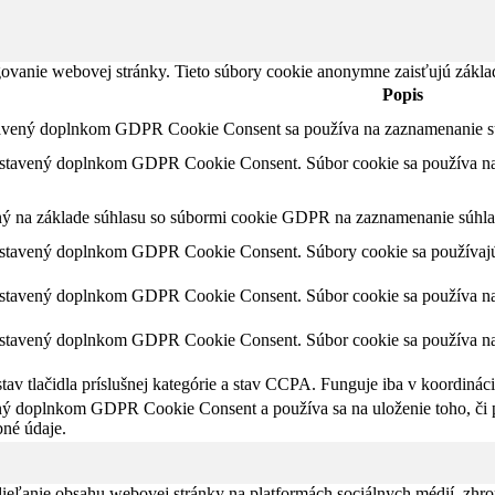
ovanie webovej stránky. Tieto súbory cookie anonymne zaisťujú zákla
Popis
tavený doplnkom GDPR Cookie Consent sa používa na zaznamenanie súh
astavený doplnkom GDPR Cookie Consent. Súbor cookie sa používa na u
ný na základe súhlasu so súbormi cookie GDPR na zaznamenanie súhlas
astavený doplnkom GDPR Cookie Consent. Súbory cookie sa používajú 
astavený doplnkom GDPR Cookie Consent. Súbor cookie sa používa na u
astavený doplnkom GDPR Cookie Consent. Súbor cookie sa používa na u
av tlačidla príslušnej kategórie a stav CCPA. Funguje iba v koordinác
ný doplnkom GDPR Cookie Consent a používa sa na uloženie toho, či po
né údaje.
eľanie obsahu webovej stránky na platformách sociálnych médií, zhroma