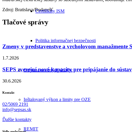
Zdroj: Bratislava/Budapešť
Certifikáty ISM
Tlačové správy
Politika informačnej bezpečnosti
Zmeny v predstavenstve a vrcholovom manažmente
1.7.2026
SEPS zverejní nové kapacity pre pripájanie do sústa
Ochrana osobných údajov
30.6.2026
Kontakt
Inštalovaný výkon a limity pre OZE
02/5069 2191
info@sepsas.sk
Ďalšie kontakty
REMIT
Sídlo spoločnosti