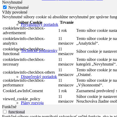
Nevyhnutné
Nevyhnutné
Vždy povolené
Nevyhnutné súbory cookie sú absolútne nevyhnutné pre správne fung
Súbor Cookie
Trvanie
Prevádzkový poriadok
cookielawinfo-checkbox-
1 rok
Tento súbor cookie nas
advertisement
cookielawinfo-checkbox-
11
Tento súbor cookie je n
analytics
mesiacov
„Analytické“.
cookielawinfo-checkbox-
11
Technické podmienky
Súbor cookie je nastave
functional
mesiacov
cookielawinfo-checkbox-
11
Tento súbor cookie je n
necessary
mesiacov
kategórii „Nevyhnutné“.
11
Tento súbor cookie je n
cookielawinfo-checkbox-others
mesiacov
„Ostatné.
Dispečerský poriadok
cookielawinfo-checkbox-
11
Tento súbor cookie je n
performance
mesiacov
„Výkonnostné“.
CookieLawInfoConsent
1 rok
Zaznamená predvolený st
11
Súbor cookie je nastave
viewed_cookie_policy
mesiacov
Neuchováva žiadne osob
Plány rozvoja
Funkčné
functional
Funkčné súbory cookie pomáhajú vykonávať určité funkcie, ako je zdi