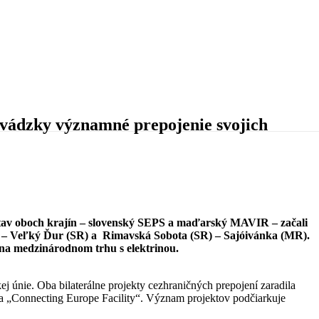
evádzky významné prepojenie svojich
stav oboch krajín – slovenský SEPS a maďarský MAVIR – začali
 – Veľký Ďur (SR) a Rimavská Sobota (SR) – Sajóivánka (MR).
 na medzinárodnom trhu s elektrinou.
ej únie. Oba bilaterálne projekty cezhraničných prepojení zaradila
ja „Connecting Europe Facility“. Význam projektov podčiarkuje