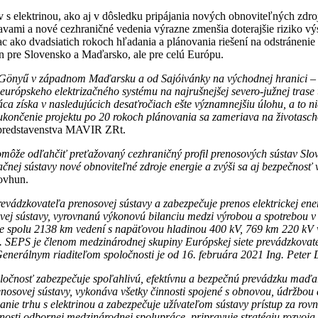
ov s elektrinou, ako aj v dôsledku pripájania nových obnoviteľných zdro
vami a nové cezhraničné vedenia výrazne zmenšia doterajšie riziko v
ac ako dvadsiatich rokoch hľadania a plánovania riešení na odstránen
n pre Slovensko a Maďarsko, ale pre celú Európu.
nyű v západnom Maďarsku a od Sajóivánky na východnej hranici – sú 
urópskeho elektrizačného systému na najrušnejšej severo-južnej trase 
získa v nasledujúcich desaťročiach ešte významnejšiu úlohu, a to nie
 ukončenie projektu po 20 rokoch plánovania sa zameriava na životasc
a predstavenstva MAVIR ZRt.
ôže odľahčiť preťažovaný cezhraničný profil prenosových sústav Sl
čnej sústavy nové obnoviteľné zdroje energie a zvýši sa aj bezpečnos
Dovhun.
evádzkovateľa prenosovej sústavy a zabezpečuje prenos elektrickej ene
ej sústavy, vyrovnanú výkonovú bilanciu medzi výrobou a spotrebou v r
je spolu 2138 km vedení s napäťovou hladinou 400 kV, 769 km 220 kV
 SR. SEPS je členom medzinárodnej skupiny Európskej siete prevádzkov
Generálnym riaditeľom spoločnosti je od 16. februára 2021 Ing. Peter
ločnosť zabezpečuje spoľahlivú, efektívnu a bezpečnú prevádzku maďar
enosovej sústavy, vykonáva všetky činnosti spojené s obnovou, údržbou
anie trhu s elektrinou a zabezpečuje užívateľom sústavy prístup za 
osti odbornej medzinárodnej spolupráce, pripravuje stratégiu rozvoja s