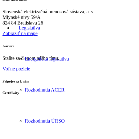
Slovenská elektrizačná prenosová sústava, a. s.
Mlynské nivy 59/A
824 84 Bratislava 26
Legislatíva
Zobraziť na mape
Kariéra
Staňte sa členom nášho tímu.
Energetická legislatíva
Voľné pozície
Pripojte sa k nám
Rozhodnutia ACER
Certifikáty
Rozhodnutia ÚRSO