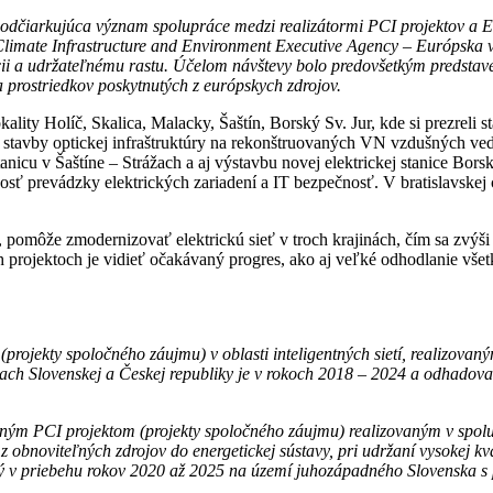
 podčiarkujúca význam spolupráce medzi realizátormi PCI projektov 
limate Infrastructure and Environment Executive Agency
–
Európska v
i a udržateľnému rastu. Účelom návštevy bolo predovšetkým predstaveni
ia prostriedkov poskytnutých z európskych zdrojov.
ality Holíč, Skalica, Malacky, Šaštín, Borský Sv. Jur, kde si prezrel
ky, stavby optickej infraštruktúry na rekonštruovaných VN vzdušných 
tanicu v Šaštíne – Strážach a aj výstavbu novej elektrickej stanice Bors
sť prevádzky elektrických zariadení a IT bezpečnosť. V bratislavskej c
y, pomôže zmodernizovať elektrickú sieť v troch krajinách, čím sa zvýši
 projektoch je vidieť očakávaný progres, ako aj veľké odhodlanie všet
projekty spoločného záujmu) v oblasti inteligentných sietí, realizovan
ach Slovenskej a Českej republiky je v rokoch 2018 – 2024 a odhadovan
ným PCI projektom (projekty spoločného záujmu) realizovaným v spolu
z obnoviteľných zdrojov do energetickej sústavy, pri udržaní vysokej kv
ý v priebehu rokov 2020 až 2025 na území juhozápadného Slovenska s 