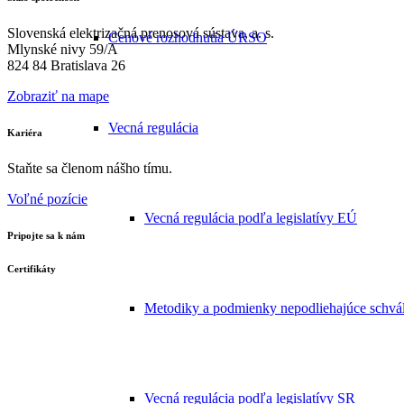
Slovenská elektrizačná prenosová sústava, a. s.
Cenové rozhodnutia ÚRSO
Mlynské nivy 59/A
824 84 Bratislava 26
Zobraziť na mape
Vecná regulácia
Kariéra
Staňte sa členom nášho tímu.
Voľné pozície
Vecná regulácia podľa legislatívy EÚ
Pripojte sa k nám
Certifikáty
Metodiky a podmienky nepodliehajúce schvá
Vecná regulácia podľa legislatívy SR