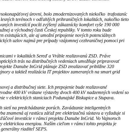
vysokonapäťovej úrovni, bolo zmodernizovaných niekoľko trafostaníc
lesných terénoch v
odľahlých prihraničných
lokalitách, nakoľko tieto
vaných investícií pocíti zvýšený zákaznícky komfort vyše 190 000
žnej a východnej časti Českej republiky.
V tomto roku bude
en existujúcich, ale aj umožní pripojenie nových potenciálnych
trických uzlov najmä pre prípady vzájomnej cezhraničnej pomoci pri
tanicami v lokalitách Sereď a Vráble realizovanú ZSD. Práve
a optických trás na distribučných vedeniach umožňuje pripravovať
projekte Danube InGrid plánuje ZSD zrealizovať približne 320
jnory a taktiež realizácia IT projektov zameraných na smart grid
vej a distribučnej siete. Ich prepojenie bude realizované
rozvodne 400 kV vrátane výstavby dvoch 400 kV nadzemných vedení so
nie v elektrických staniciach Podunajské Biskupice a Stupava.
ch sietí na predchádzanie porúch. Zavádzanie inteligentných
avba znamená aj rastúcu záťaž pre elektrizačnú sústavu a vyžaduje si
né kľúčové investície v rámci projektu Danube InGrid. Vo Vajnoroch
 elektrickou energiou. Naším cieľom v rámci tohto projektu je
a generálny riaditeľ SEPS.