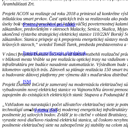
Áramhálózati Zrt
.
Projekt ACON sa realizuje od roku 2018 a priniesol už konkrétne výsl
inštaláciou smart prvkov. Časť optických trás sa realizovala ako p
úseky boli výrazne poruchové pri každej väčšej poveternostnej kalami
Povinné zverejňovanie faktúr
zákazníkov, predovšetkým v okresoch Malacky, Senica, Skalica, Myjava
ukončená výstavba strategickej elektrickej stanice 110/22kV Borský S
zákazníkov. Stanica prispeje aj k prepojeniu energetickej sústavy me
krízových stavoch,“
uviedol Tomáš Turek, predseda predstavenstva a 
Povinné zverejňovanie objednávok
V rámci projektu Danube InGrid sa už taktiež rozbehli realizačné prá
v blízkosti mesta Vráble sa pre realizáciu optickej trasy na vzdušno
infraštruktúru pre budúce nasadenie automatizácie. Výsledkom bude z
kilometrov optických trás. Zároveň sa plánuje realizácia 150 smart t
a budovanie dátovej platformy pre výmenu dát s maďarskou distribu
ISM
Projekt Danube InGrid je zameraný na modernizáciu elektrizačnej sús
vybudovaním novej elektrickej stanice vo Vajnoroch
Na úrovni prenoso
zapojením do existujúcich elektrických staníc Stupava a Podunajské B
„Vzhľadom na narastajúci počet užívateľov elektrizačnej siete je pot
technológií umožní rozvoj ďalšej modernej energetickej infraštruktúry
Politika ISM
posilnenie jej uzlových bodov. Zvlášť je to citeľné v oblasti Bratisla
vyrastie nová diaľkovo riadená elektrická stanica, už čoskoro nevyh
posilnenie elektrizačnej siete na zabezpečenie jej stability na celo