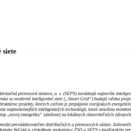
 siete
ktrizačná prenosová sústava, a. s. (SEPS) zavádzajú najnovšie intelige
enska sa moderné inteligentné siete („Smart Grid“) budujú vďaka pr
truktúrne projekty, ktorých cieľom je prepájanie európskych energetic
e najmodernejších inteligentných technológií, ktoré umožnia
monitoro
tup „novej energetiky“ založenej na lokálnych obnoviteľných zdrojoch
edzi prevádzkovateľmi distribučných a prenosových sústav
. Zahranič
 Danube InGrid je výsledkom spolupráce ZSD a SEPS s
maďarsk
ým
pre