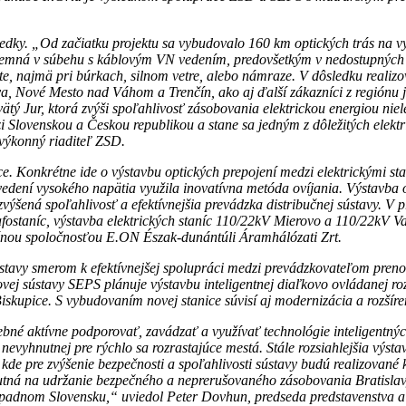
edky. „
Od začiatku projektu sa vybudovalo 160 km optických trás na 
odzemná v súbehu s káblovým VN vedením, predovšetkým v nedostupných 
te, najmä pri búrkach, silnom vetre, alebo námraze. V dôsledku realizo
, Nové Mesto nad Váhom a Trenčín, ako aj ďalší zákazníci z regiónu ju
vätý Jur, ktorá
zvýši spoľahlivosť zásobovania elektrickou energiou niel
dzi Slovenskou a Českou republikou a stane sa jedným z dôležitých elek
výkonný riaditeľ ZSD.
ce. Konkrétne ide o výstavbu optických prepojení medzi elektrickými s
m vedení vysokého napätia využila inovatívna metóda ovíjania. Výstavb
výšená spoľahlivosť a efektívnejšia prevádzka distribučnej sústavy. V 
rafostaníc, výstavba elektrických staníc 110/22kV Mierovo a 110/22kV Va
čnou spoločnosťou
E.ON Észak-dunántúli Áramhálózati Zrt
.
tavy smerom k efektívnejšej spolupráci medzi prevádzkovateľom prenoso
vej sústavy SEPS plánuje výstavbu inteligentnej diaľkovo ovládanej 
iskupice. S vybudovaním novej stanice súvisí aj modernizácia a rozšíre
rebné aktívne podporovať, zavádzať a využívať technológie inteligentný
 nevyhnutnej pre rýchlo sa rozrastajúce mestá. Stále rozsiahlejšia výst
vy, kde pre zvýšenie bezpečnosti a spoľahlivosti sústavy budú realizova
nutná na udržanie bezpečného a neprerušovaného zásobovania Bratislavy
m západnom Slovensku,“ uviedol Peter Dovhun, predseda predstavenstva 