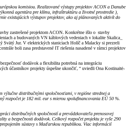
a Európskou komisiou. Realizované výstupy projektov ACON a Danube
ýkonná agentúra pre klímu, infraštruktúru a životné prostredie
),
e existujúcich výstupov projektov, ako aj plánovaných aktivít do
i stavby zastrešené projektom ACON. Konkrétne išlo o stavby
vedeniach a budovaných VN káblových vedeniach v lokalite Skalica_
ký Svätý Jur. V elektrických staniciach Holíč a Malacky si prezreli
entrále boli zasa predstavené IT riešenia nasadené v rámci projektov
 bezpečnosť dodávok a flexibilita potrebná na integráciu
kých účastníkov projekty úspešne ukončiť, “ uviedli Ona Kostinaitė-
ým výlučne distribučnými spoločnosťami, v regióne strednej a
ý́ rozpočet je 182 mil. eur s mierou spolufinancovania EÚ 50 %.
práci distribučných spoločností a prevádzkovateľa prenosovej
ality a bezpečnosti dodávok. Celkový rozpočet projektu je vyše 290
prepojením sústavy s Maďarskou republikou. Viac informácií