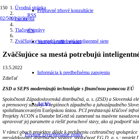
Úvodná stránka
Prípravné trhové konzultácie
RSS
02/5069 2191
Pre médiá
Tlačové správy
EN
Zväčšujúce sa mestá potrebujú inteligentné siete
Verejný profil – eranet
Zväčšujúce sa mestá potrebujú inteligentné
13.5.2022
Informácia k predbežnému zapojeniu
Zdieľať
ZSD a SEPS modernizujú technológie s finančnou pomocou EÚ
Spoločnosti Západoslovenská distribučná, a. s. (ZSD) a Slovenská ele
Archív
a prenosovej sústavy. V regiónoch západného a juhozápadného Slov
spolufinancovaným Európskou úniou.
PCI predstavujú kľúčové infraš
Projekty ACON a Danube InGrid sú zamerané na masívne nasadzovani
upravovať jej parametre a riešiť poruchové stavy, ako aj podporiť
nás
V rámci oboch projektov dôjde k p
rehĺben
iu
cezhraničnej spolupráce m
Povinné zverejňovanie zmlúv
prevádzkovateľ distribučnej sústavy, spoločnosť EG.D, a. s.
; projekt