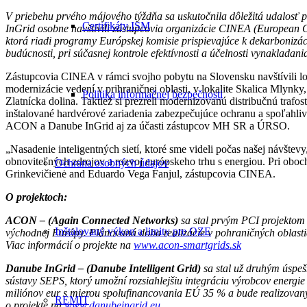
V priebehu prvého májového týždňa sa uskutočnila dôležitá udalosť
Certifikáty ISM
InGrid osobne navštívili zástupcovia organizácie CINEA (
European C
ktorá
riadi programy Európskej komisie prispievajúce k dekarbonizáci
budúcnosti, pri súčasnej kontrole efektívnosti a účelnosti vynakladan
Zástupcovia CINEA v rámci svojho pobytu na Slovensku navštívili lok
modernizácie vedení v prihraničnej oblasti, v lokalite Skalica Mlyn
Politika informačnej bezpečnosti
Zlatnícka dolina. Taktiež si prezreli modernizovanú distribučnú trafos
inštalované hardvérové zariadenia zabezpečujúce ochranu a spoľahlivo
ACON a Danube InGrid aj za účasti zástupcov MH SR a ÚRSO.
„Nasadenie inteligentných sietí, ktoré sme videli počas našej návštev
obnoviteľných zdrojov a rozvoj európskeho trhu s energiou. Pri oboch
Ochrana osobných údajov
Grinkevičienė and Eduardo Vega Fanjul, zástupcovia CINEA.
O projektoch:
ACON – (Again Connected Networks)
sa stal prvým PCI projektom (
Inštalovaný výkon a limity pre OZE
východnej Európy. Plánovaná doba realizácie v pohraničných oblasti
Viac informácií o projekte na
www.acon-smartgrids.sk
Danube InGrid – (Danube Intelligent Grid)
sa stal už druhým úspeš
sústavy SEPS, ktorý umožní rozsiahlejšiu integráciu výrobcov energie 
miliónov eur s mierou spolufinancovania EÚ 35 % a bude realizovan
REMIT
o projekte na
www.danubeingrid.eu