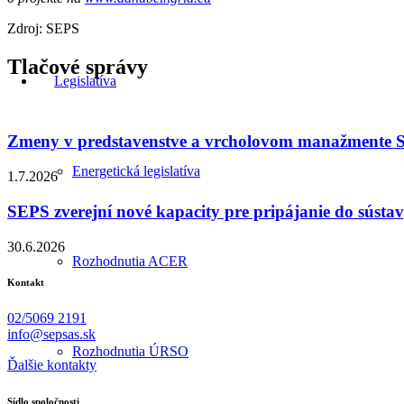
Zdroj: SEPS
Tlačové správy
Legislatíva
Zmeny v predstavenstve a vrcholovom manažmente
Energetická legislatíva
1.7.2026
SEPS zverejní nové kapacity pre pripájanie do sústa
30.6.2026
Rozhodnutia ACER
Kontakt
02/5069 2191
info@sepsas.sk
Rozhodnutia ÚRSO
Ďalšie kontakty
Sídlo spoločnosti