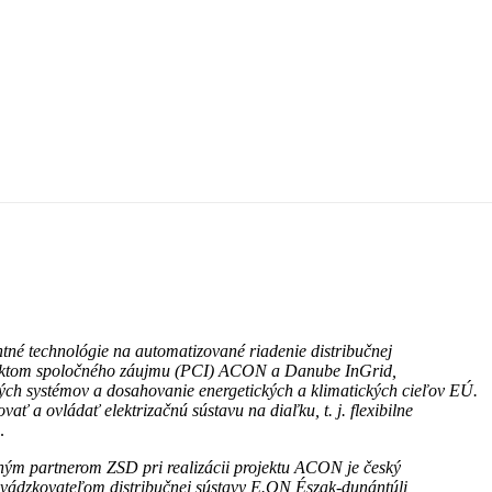
ntné technológie na automatizované riadenie distribučnej
ojektom spoločného záujmu (PCI) ACON a Danube InGrid,
kých systémov a dosahovanie energetických a klimatických cieľov EÚ.
vať a ovládať elektrizačnú sústavu na diaľku, t. j. flexibilne
.
ným partnerom ZSD pri realizácii projektu ACON je
český
vádzkovateľ
om
distribučnej sústavy E.ON Észak-dunántúli