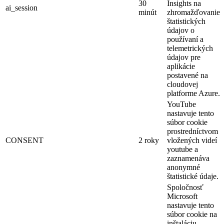
30
Insights na
ai_session
minút
zhromažďovanie
štatistických
údajov o
používaní a
telemetrických
údajov pre
aplikácie
postavené na
cloudovej
platforme Azure.
YouTube
nastavuje tento
súbor cookie
prostredníctvom
CONSENT
2 roky
vložených videí
youtube a
zaznamenáva
anonymné
štatistické údaje.
Spoločnosť
Microsoft
nastavuje tento
súbor cookie na
inštaláciu