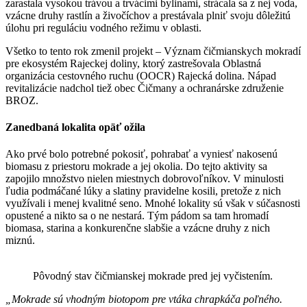
zarastala vysokou trávou a trvácimi bylinami, strácala sa z nej voda,
vzácne druhy rastlín a živočíchov a prestávala plniť svoju dôležitú
úlohu pri reguláciu vodného režimu v oblasti.
Všetko to tento rok zmenil projekt – Význam čičmianskych mokradí
pre ekosystém Rajeckej doliny, ktorý zastrešovala Oblastná
organizácia cestovného ruchu (OOCR) Rajecká dolina. Nápad
revitalizácie nadchol tiež obec Čičmany a ochranárske združenie
BROZ.
Zanedbaná lokalita opäť ožila
Ako prvé bolo potrebné pokosiť, pohrabať a vyniesť nakosenú
biomasu z priestoru mokrade a jej okolia. Do tejto aktivity sa
zapojilo množstvo nielen miestnych dobrovoľníkov. V minulosti
ľudia podmáčané lúky a slatiny pravidelne kosili, pretože z nich
využívali i menej kvalitné seno. Mnohé lokality sú však v súčasnosti
opustené a nikto sa o ne nestará. Tým pádom sa tam hromadí
biomasa, starina a konkurenčne slabšie a vzácne druhy z nich
miznú.
Pôvodný stav čičmianskej mokrade pred jej vyčistením.
„Mokrade sú vhodným biotopom pre vtáka chrapkáča poľného.