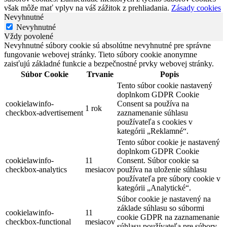
však môže mať vplyv na váš zážitok z prehliadania.
Zásady cookies
Nevyhnutné
Nevyhnutné
Vždy povolené
Nevyhnutné súbory cookie sú absolútne nevyhnutné pre správne
fungovanie webovej stránky. Tieto súbory cookie anonymne
zaisťujú základné funkcie a bezpečnostné prvky webovej stránky.
Súbor Cookie
Trvanie
Popis
Tento súbor cookie nastavený
doplnkom GDPR Cookie
cookielawinfo-
Consent sa používa na
1 rok
checkbox-advertisement
zaznamenanie súhlasu
používateľa s cookies v
kategórii „Reklamné“.
Tento súbor cookie je nastavený
doplnkom GDPR Cookie
cookielawinfo-
11
Consent. Súbor cookie sa
checkbox-analytics
mesiacov
používa na uloženie súhlasu
používateľa pre súbory cookie v
kategórii „Analytické“.
Súbor cookie je nastavený na
základe súhlasu so súbormi
cookielawinfo-
11
cookie GDPR na zaznamenanie
checkbox-functional
mesiacov
súhlasu používateľa pre súbory