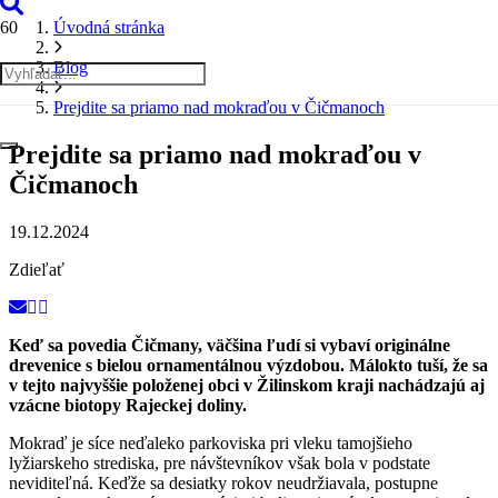
Úvodná stránka
Blog
Prejdite sa priamo nad mokraďou v Čičmanoch
Prejdite sa priamo nad mokraďou v
Čičmanoch
19.12.2024
Zdieľať
Keď sa povedia Čičmany, väčšina ľudí si vybaví originálne
drevenice s bielou ornamentálnou výzdobou. Málokto tuší, že sa
v tejto najvyššie položenej obci v Žilinskom kraji nachádzajú aj
vzácne biotopy Rajeckej doliny.
Mokraď je síce neďaleko parkoviska pri vleku tamojšieho
lyžiarskeho strediska, pre návštevníkov však bola v podstate
neviditeľná. Keďže sa desiatky rokov neudržiavala, postupne