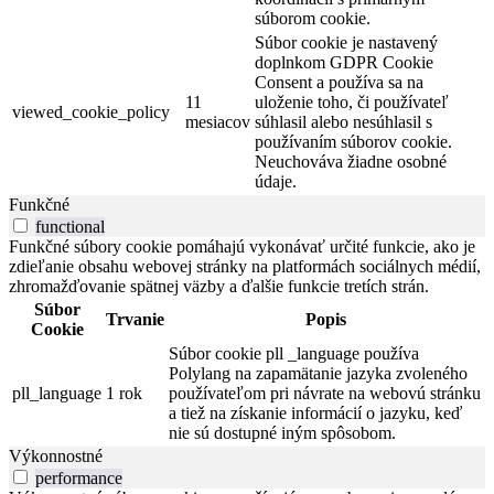
súborom cookie.
Súbor cookie je nastavený
doplnkom GDPR Cookie
Consent a používa sa na
11
uloženie toho, či používateľ
viewed_cookie_policy
mesiacov
súhlasil alebo nesúhlasil s
používaním súborov cookie.
Neuchováva žiadne osobné
údaje.
Funkčné
functional
Funkčné súbory cookie pomáhajú vykonávať určité funkcie, ako je
zdieľanie obsahu webovej stránky na platformách sociálnych médií,
zhromažďovanie spätnej väzby a ďalšie funkcie tretích strán.
Súbor
Trvanie
Popis
Cookie
Súbor cookie pll _language používa
Polylang na zapamätanie jazyka zvoleného
pll_language
1 rok
používateľom pri návrate na webovú stránku
a tiež na získanie informácií o jazyku, keď
nie sú dostupné iným spôsobom.
Výkonnostné
performance