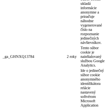
ukladá
informácie
anonymne a
priraďuje
náhodne
vygenerované
číslo na
rozpoznanie
jedinečných
návštevníkov.
Tento súbor
cookie je
_ga_GHNXQ13784
2 roky
nainštalovaný
službou Google
Analytics.
Ide o jedinečný
súbor cookie
anonymného
identifikátora
relácie
nastavený
softvérom
Microsoft
Application