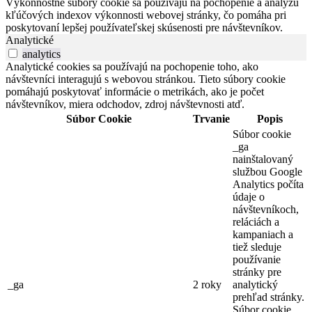
Výkonnostné súbory cookie sa používajú na pochopenie a analýzu
kľúčových indexov výkonnosti webovej stránky, čo pomáha pri
poskytovaní lepšej používateľskej skúsenosti pre návštevníkov.
Analytické
analytics
Analytické cookies sa používajú na pochopenie toho, ako
návštevníci interagujú s webovou stránkou. Tieto súbory cookie
pomáhajú poskytovať informácie o metrikách, ako je počet
návštevníkov, miera odchodov, zdroj návštevnosti atď.
Súbor Cookie
Trvanie
Popis
Súbor cookie
_ga
nainštalovaný
službou Google
Analytics počíta
údaje o
návštevníkoch,
reláciách a
kampaniach a
tiež sleduje
používanie
stránky pre
_ga
2 roky
analytický
prehľad stránky.
Súbor cookie