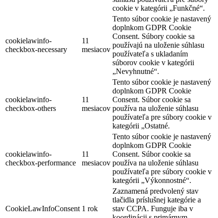
cookie v kategórii „Funkčné“.
Tento súbor cookie je nastavený
doplnkom GDPR Cookie
Consent. Súbory cookie sa
cookielawinfo-
11
používajú na uloženie súhlasu
checkbox-necessary
mesiacov
používateľa s ukladaním
súborov cookie v kategórii
„Nevyhnutné“.
Tento súbor cookie je nastavený
doplnkom GDPR Cookie
cookielawinfo-
11
Consent. Súbor cookie sa
checkbox-others
mesiacov
používa na uloženie súhlasu
používateľa pre súbory cookie v
kategórii „Ostatné.
Tento súbor cookie je nastavený
doplnkom GDPR Cookie
cookielawinfo-
11
Consent. Súbor cookie sa
checkbox-performance
mesiacov
používa na uloženie súhlasu
používateľa pre súbory cookie v
kategórii „Výkonnostné“.
Zaznamená predvolený stav
tlačidla príslušnej kategórie a
CookieLawInfoConsent
1 rok
stav CCPA. Funguje iba v
koordinácii s primárnym