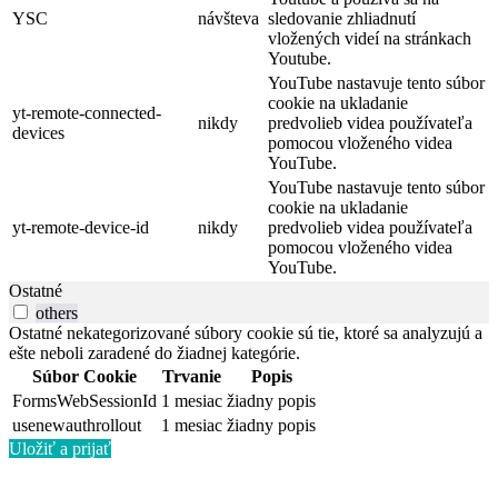
YSC
návšteva
sledovanie zhliadnutí
vložených videí na stránkach
Youtube.
YouTube nastavuje tento súbor
cookie na ukladanie
yt-remote-connected-
nikdy
predvolieb videa používateľa
devices
pomocou vloženého videa
YouTube.
YouTube nastavuje tento súbor
cookie na ukladanie
yt-remote-device-id
nikdy
predvolieb videa používateľa
pomocou vloženého videa
YouTube.
Ostatné
others
Ostatné nekategorizované súbory cookie sú tie, ktoré sa analyzujú a
ešte neboli zaradené do žiadnej kategórie.
Súbor Cookie
Trvanie
Popis
FormsWebSessionId
1 mesiac
žiadny popis
usenewauthrollout
1 mesiac
žiadny popis
Uložiť a prijať