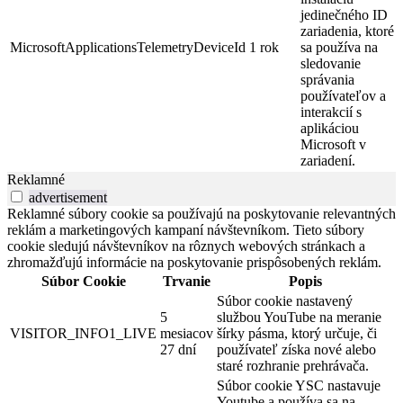
jedinečného ID
zariadenia, ktoré
MicrosoftApplicationsTelemetryDeviceId
1 rok
sa používa na
sledovanie
správania
používateľov a
interakcií s
aplikáciou
Microsoft v
zariadení.
Reklamné
advertisement
Reklamné súbory cookie sa používajú na poskytovanie relevantných
reklám a marketingových kampaní návštevníkom. Tieto súbory
cookie sledujú návštevníkov na rôznych webových stránkach a
zhromažďujú informácie na poskytovanie prispôsobených reklám.
Súbor Cookie
Trvanie
Popis
Súbor cookie nastavený
5
službou YouTube na meranie
VISITOR_INFO1_LIVE
mesiacov
šírky pásma, ktorý určuje, či
27 dní
používateľ získa nové alebo
staré rozhranie prehrávača.
Súbor cookie YSC nastavuje
Youtube a používa sa na