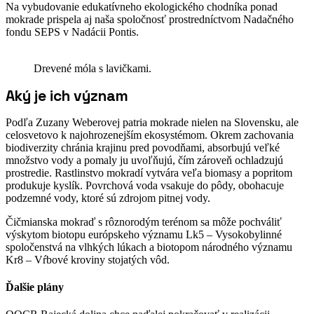
Na vybudovanie edukatívneho ekologického chodníka ponad
mokrade prispela aj naša spoločnosť prostredníctvom Nadačného
fondu SEPS v Nadácii Pontis.
Drevené móla s lavičkami.
Aký je ich význam
Podľa Zuzany Weberovej patria mokrade nielen na Slovensku, ale
celosvetovo k najohrozenejším ekosystémom. Okrem zachovania
biodiverzity chránia krajinu pred povodňami, absorbujú veľké
množstvo vody a pomaly ju uvoľňujú, čím zároveň ochladzujú
prostredie. Rastlinstvo mokradí vytvára veľa biomasy a popritom
produkuje kyslík. Povrchová voda vsakuje do pôdy, obohacuje
podzemné vody, ktoré sú zdrojom pitnej vody.
Čičmianska mokraď s rôznorodým terénom sa môže pochváliť
výskytom biotopu európskeho významu Lk5 – Vysokobylinné
spoločenstvá na vlhkých lúkach a biotopom národného významu
Kr8 – Vŕbové kroviny stojatých vôd.
Ďalšie plány