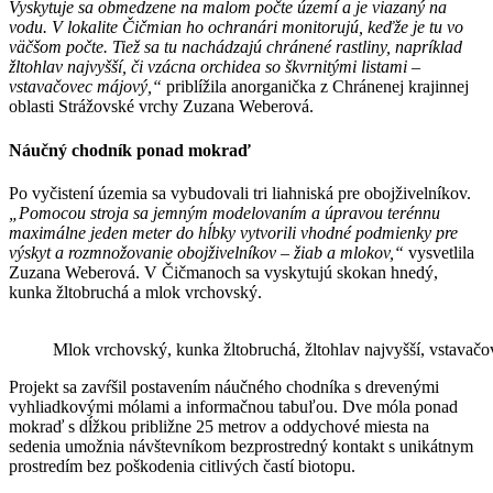
Vyskytuje sa obmedzene na malom počte území a je viazaný na
vodu. V lokalite Čičmian ho ochranári monitorujú, keďže je tu vo
väčšom počte. Tiež sa tu nachádzajú chránené rastliny, napríklad
žltohlav najvyšší, či vzácna orchidea so škvrnitými listami –
vstavačovec májový,“
priblížila anorganička z Chránenej krajinnej
oblasti Strážovské vrchy Zuzana Weberová.
Náučný chodník ponad mokraď
Po vyčistení územia sa vybudovali tri liahniská pre obojživelníkov.
„Pomocou stroja sa jemným modelovaním a úpravou terénnu
maximálne jeden meter do hĺbky vytvorili vhodné podmienky pre
výskyt a rozmnožovanie obojživelníkov – žiab a mlokov,“
vysvetlila
Zuzana Weberová. V Čičmanoch sa vyskytujú skokan hnedý,
kunka žltobruchá a mlok vrchovský.
Mlok vrchovský, kunka žltobruchá, žltohlav najvyšší, vstavač
Projekt sa zavŕšil postavením náučného chodníka s drevenými
vyhliadkovými mólami a informačnou tabuľou. Dve móla ponad
mokraď s dĺžkou približne 25 metrov a oddychové miesta na
sedenia umožnia návštevníkom bezprostredný kontakt s unikátnym
prostredím bez poškodenia citlivých častí biotopu.