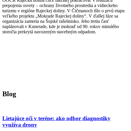
OOCR Rajecká dolina chce naďalej pokračovať v realizácii
prepojenia osvety – ochrany životného prostredia a vidieckeho
turizmu v regióne Rajeckej doliny. V Čičmanoch išlo o prvú etapu
veľkého projektu „Mokrade Rajeckej doliny“. V ďalšej fáze sa
organizácia zameria na Šujské rašelinisko. Jeho tretiu časť
naplánovali v Kunerade, kde je mokraď od 90. rokov minulého
storočia prekrytá navozeným stavebným odpadom.
Blog
Lietajúce oči v teréne: ako odbor diagnostiky
využíva drony