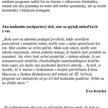
nabitom programe našiel čas na fotenie v zábavnom fotokútiku,
ostanú mu ako pamiatka na tento deň nielen spomienky, ale aj veselé
momentky s blízkymi kolegami.
Ako hodnotíte (ne)športový deň, sme sa spýtali niekoľkých
z vás
„Bola som na takomto podujatí prvýkrát, takže nemôžem
porovnávať s minulými rokmi, keďže som v našej spoločnosti len
rok. Mne osobne sa veľmi páčilo. Mala som obavy, keďže som
nikoho nepoznala, okrem jedného kolegu, že budem mať problém sa
zoznámiť. Ale všetci boli veľmi priateľskí, v dobrej nálade, čo mi
zoznamovanie uľahčilo. Doobedňajšie teambuildingové kolečko
bolo super, asi lepšie ako poobedné športové aktivity… Aj keď, si
myslím, že 4. miesto v bedmintone s mojimi parťáčkami Evkou
Macovou a Zuzkou Bednárovou tiež nebolo zlé
😊
. Večerný
program od cimbalovky až po DJ tiež hodnotím pozitívne. Teším sa
na ďalšie akcie.“
Eva Krucká
„Na nešportovom dni som sa zúčastnila hlavne preto, že som sa