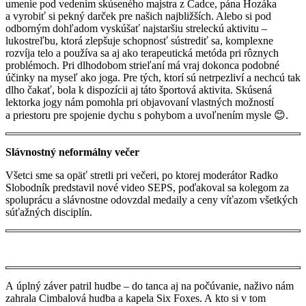
umenie pod vedením skúseného majstra z Čadce, pána Hozáka
a vyrobiť si pekný darček pre našich najbližších. Alebo si pod
odborným dohľadom vyskúšať najstaršiu streleckú aktivitu –
lukostreľbu, ktorá zlepšuje schopnosť sústrediť sa, komplexne
rozvíja telo a používa sa aj ako terapeutická metóda pri rôznych
problémoch. Pri dlhodobom strieľaní má vraj dokonca podobné
účinky na myseľ ako joga. Pre tých, ktorí sú netrpezliví a nechcú tak
dlho čakať, bola k dispozícii aj táto športová aktivita. Skúsená
lektorka jogy nám pomohla pri objavovaní vlastných možností
a priestoru pre spojenie dychu s pohybom a uvoľnením mysle 😊.
Slávnostný neformálny večer
Všetci sme sa opäť stretli pri večeri, po ktorej moderátor Radko
Slobodník predstavil nové video SEPS, poďakoval sa kolegom za
spoluprácu a slávnostne odovzdal medaily a ceny víťazom všetkých
súťažných disciplín.
A úplný záver patril hudbe – do tanca aj na počúvanie, naživo nám
zahrala Cimbalová hudba a kapela Six Foxes. A kto si v tom