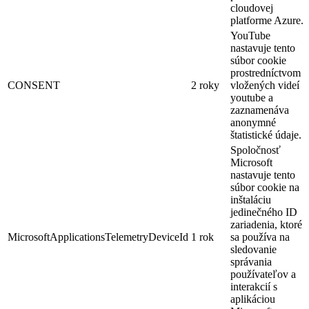
cloudovej
platforme Azure.
YouTube
nastavuje tento
súbor cookie
prostredníctvom
CONSENT
2 roky
vložených videí
youtube a
zaznamenáva
anonymné
štatistické údaje.
Spoločnosť
Microsoft
nastavuje tento
súbor cookie na
inštaláciu
jedinečného ID
zariadenia, ktoré
MicrosoftApplicationsTelemetryDeviceId
1 rok
sa používa na
sledovanie
správania
používateľov a
interakcií s
aplikáciou