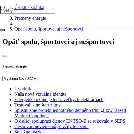
Úvodná stránka
Premeny energie
Opäť spolu, športovci aj nešportovci
Opäť spolu, športovci aj nešportovci
Premeny energie
Úvodník
Naša nová vizuálna identita
Energetika už nie je len o veľkých elektrárňach
Testovali sme štart z tmy
Spustili sme projekt jednotného denného trhu „Flow-Based
Market Coupling“
O ďalšej spolupráci členov ENTSO-E sa rokovalo v SEPS
Cestu von nevieme nájsť vždy len sami
Súťažná otázka