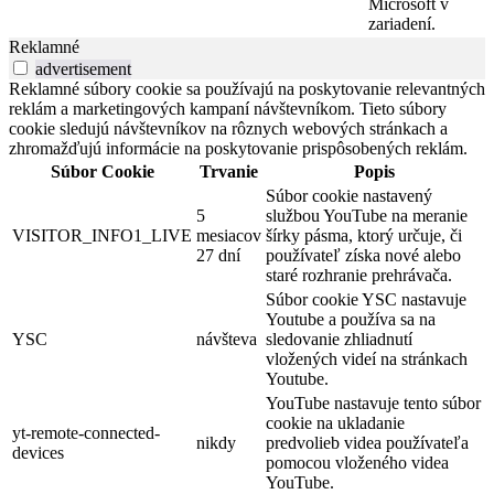
Microsoft v
zariadení.
Reklamné
advertisement
Reklamné súbory cookie sa používajú na poskytovanie relevantných
reklám a marketingových kampaní návštevníkom. Tieto súbory
cookie sledujú návštevníkov na rôznych webových stránkach a
zhromažďujú informácie na poskytovanie prispôsobených reklám.
Súbor Cookie
Trvanie
Popis
Súbor cookie nastavený
5
službou YouTube na meranie
VISITOR_INFO1_LIVE
mesiacov
šírky pásma, ktorý určuje, či
27 dní
používateľ získa nové alebo
staré rozhranie prehrávača.
Súbor cookie YSC nastavuje
Youtube a používa sa na
YSC
návšteva
sledovanie zhliadnutí
vložených videí na stránkach
Youtube.
YouTube nastavuje tento súbor
cookie na ukladanie
yt-remote-connected-
nikdy
predvolieb videa používateľa
devices
pomocou vloženého videa
YouTube.