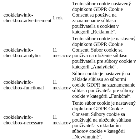
Tento súbor cookie nastavený
doplnkom GDPR Cookie
cookielawinfo-
Consent sa používa na
1 rok
checkbox-advertisement
zaznamenanie súhlasu
používateľa s cookies v
kategórii „Reklamné“.
Tento súbor cookie je nastavený
doplnkom GDPR Cookie
cookielawinfo-
11
Consent. Súbor cookie sa
checkbox-analytics
mesiacov
používa na uloženie súhlasu
používateľa pre súbory cookie v
kategórii „Analytické“.
Súbor cookie je nastavený na
základe súhlasu so súbormi
cookielawinfo-
11
cookie GDPR na zaznamenanie
checkbox-functional
mesiacov
súhlasu používateľa pre súbory
cookie v kategórii „Funkčné“.
Tento súbor cookie je nastavený
doplnkom GDPR Cookie
Consent. Súbory cookie sa
cookielawinfo-
11
používajú na uloženie súhlasu
checkbox-necessary
mesiacov
používateľa s ukladaním
súborov cookie v kategórii
„Nevyhnutné“.