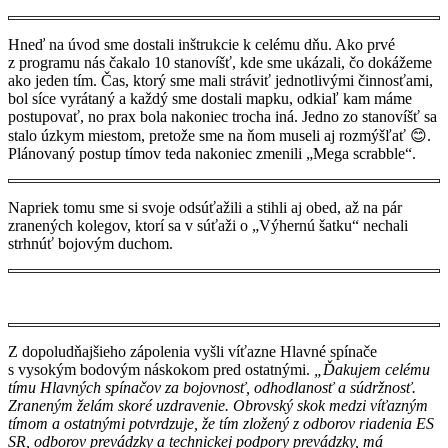
Hneď na úvod sme dostali inštrukcie k celému dňu. Ako prvé
z programu nás čakalo 10 stanovíšť, kde sme ukázali, čo dokážeme
ako jeden tím. Čas, ktorý sme mali stráviť jednotlivými činnosťami,
bol síce vyrátaný a každý sme dostali mapku, odkiaľ kam máme
postupovať, no prax bola nakoniec trocha iná. Jedno zo stanovíšť sa
stalo úzkym miestom, pretože sme na ňom museli aj rozmýšľať 😊.
Plánovaný postup tímov teda nakoniec zmenili „Mega scrabble“.
Napriek tomu sme si svoje odsúťažili a stihli aj obed, až na pár
zranených kolegov, ktorí sa v súťaži o „Výhernú šatku“ nechali
strhnúť bojovým duchom.
Z dopoludňajšieho zápolenia vyšli víťazne Hlavné spínače
s vysokým bodovým náskokom pred ostatnými.
„Ď
akujem celému
tímu Hlavných spínačov za bojovnosť, odhodlanosť a súdržnosť.
Zraneným želám skoré uzdravenie. Obrovský skok medzi víťazným
tímom a ostatnými potvrdzuje, že tím zložený z odborov riadenia ES
SR, odborov prevádzky a technickej podpory prevádzky, má