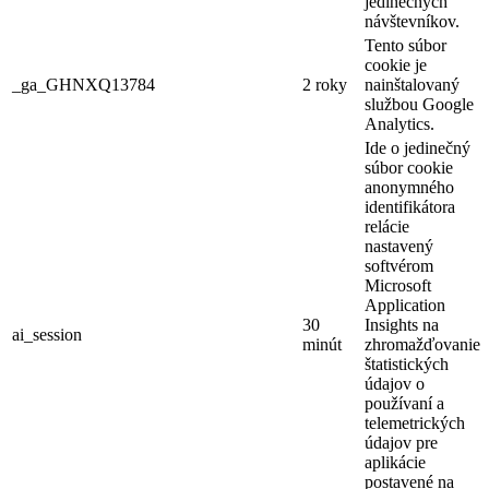
jedinečných
návštevníkov.
Tento súbor
cookie je
_ga_GHNXQ13784
2 roky
nainštalovaný
službou Google
Analytics.
Ide o jedinečný
súbor cookie
anonymného
identifikátora
relácie
nastavený
softvérom
Microsoft
Application
30
Insights na
ai_session
minút
zhromažďovanie
štatistických
údajov o
používaní a
telemetrických
údajov pre
aplikácie
postavené na