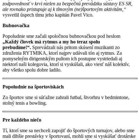
zodpovednosť v krvi nielen za bezpečnú prevádzku sústavy ES SR,
ale rovnako pristupuje aj k tímovým (ne)športovým aktivitám,“
vysvetlil úspech tímu jeho kapitán Pavel Vico.
Bubnovačka
Popoludnie sme začali spoločnou bubnovačkou pod heslom
„Každý človek má rytmus a my ho teraz spolu
prebudíme!“
.
Sprevádzali nás pritom skúsení muzikanti zo
združenia RYTMIKA, ktorí najprv udávali tón aj rytmus. Za
pomyselným dirigentským pultom ich postupne vystriedali aj
niektorí naši kolegovia, ktorí si vyskúšali, ako viesť náš kolektív,
aby všetko spolu dobre ladilo.
Popoludnie na športoviskách
Zo športov sme si súťažne zahrali futbal, štvorhru v bedmintone,
stolný tenis a bowling.
Pre každého niečo
Tí, ktorí sme sa nechceli zapojiť do športových turnajov, alebo sme
mali dlhšie prestávky v športovaní, mohli sme si vyskúšať drotárske