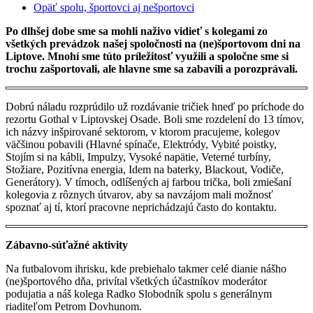
Opäť spolu, športovci aj nešportovci
Po dlhšej dobe sme sa mohli naživo vidieť s kolegami zo
všetkých prevádzok našej spoločnosti na (ne)športovom dni na
Liptove. Mnohí sme túto príležitosť využili a spoločne sme si
trochu zašportovali, ale hlavne sme sa zabavili a porozprávali.
Dobrú náladu rozprúdilo už rozdávanie tričiek hneď po príchode do
rezortu Gothal v Liptovskej Osade. Boli sme rozdelení do 13 tímov,
ich názvy inšpirované sektorom, v ktorom pracujeme, kolegov
väčšinou pobavili (Hlavné spínače, Elektródy, Vybité poistky,
Stojím si na kábli, Impulzy, Vysoké napätie, Veterné turbíny,
Stožiare, Pozitívna energia, Idem na baterky, Blackout, Vodiče,
Generátory). V tímoch, odlíšených aj farbou trička, boli zmiešaní
kolegovia z rôznych útvarov, aby sa navzájom mali možnosť
spoznať aj tí, ktorí pracovne neprichádzajú často do kontaktu.
Zábavno-súťažné aktivity
Na futbalovom ihrisku, kde prebiehalo takmer celé dianie nášho
(ne)športového dňa, privítal všetkých účastníkov moderátor
podujatia a náš kolega Radko Slobodník spolu s generálnym
riaditeľom Petrom Dovhunom.