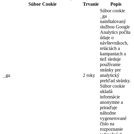
Súbor Cookie
Trvanie
Popis
Súbor cookie
_ga
nainštalovaný
službou Google
Analytics počíta
údaje o
návštevníkoch,
reláciách a
kampaniach a
tiež sleduje
používanie
stránky pre
_ga
2 roky
analytický
prehľad stránky.
Súbor cookie
ukladá
informácie
anonymne a
priraďuje
náhodne
vygenerované
číslo na
rozpoznanie