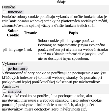
údaje.
Funkčné
functional
Funkčné súbory cookie pomáhajú vykonávať určité funkcie, ako je
zdieľanie obsahu webovej stránky na platformách sociálnych médií,
zhromažďovanie spätnej väzby a ďalšie funkcie tretích strán.
Súbor
Trvanie
Popis
Cookie
Súbor cookie pll _language používa
Polylang na zapamätanie jazyka zvoleného
pll_language
1 rok
používateľom pri návrate na webovú stránku
a tiež na získanie informácií o jazyku, keď
nie sú dostupné iným spôsobom.
Výkonnostné
performance
Výkonnostné súbory cookie sa používajú na pochopenie a analýzu
kľúčových indexov výkonnosti webovej stránky, čo pomáha pri
poskytovaní lepšej používateľskej skúsenosti pre návštevníkov.
Analytické
analytics
Analytické cookies sa používajú na pochopenie toho, ako
návštevníci interagujú s webovou stránkou. Tieto súbory cookie
pomáhajú poskytovať informácie o metrikách, ako je počet
návštevníkov, miera odchodov, zdroj návštevnosti atď.