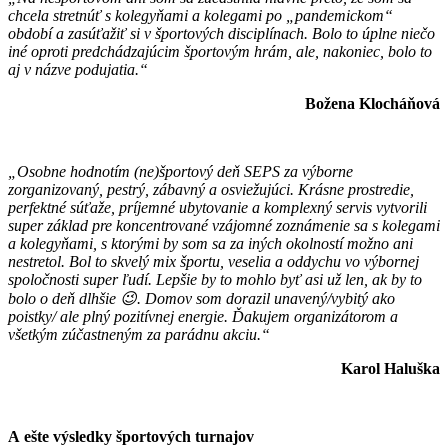
chcela stretnúť s kolegyňami a kolegami po „pandemickom“
období a zasúťažiť si v športových disciplínach. Bolo to úplne niečo
iné oproti predchádzajúcim športovým hrám, ale, nakoniec, bolo to
aj v názve podujatia.“
Božena Klocháňová
„Osobne hodnotím (ne)športový deň SEPS za výborne
zorganizovaný, pestrý, zábavný a osviežujúci. Krásne prostredie,
perfektné súťaže, príjemné ubytovanie a komplexný servis vytvorili
super základ pre koncentrované vzájomné zoznámenie sa s kolegami
a kolegyňami, s ktorými by som sa za iných okolností možno ani
nestretol. Bol to skvelý mix športu, veselia a oddychu vo výbornej
spoločnosti super ľudí. Lepšie by to mohlo byť asi už len, ak by to
bolo o deň dlhšie
😉
. Domov som dorazil unavený/vybitý ako
poistky/ ale plný pozitívnej energie. Ďakujem organizátorom a
všetkým zúčastneným za parádnu akciu.“
Karol Haluška
A ešte výsledky športových turnajov