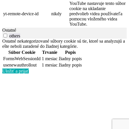
YouTube nastavuje tento súbor
cookie na ukladanie
yt-remote-device-id
nikdy
predvolieb videa používateľa
pomocou vloženého videa
YouTube.
Ostatné
others
Ostatné nekategorizované súbory cookie sú tie, ktoré sa analyzujú a
ešte neboli zaradené do žiadnej kategórie.
Súbor Cookie
Trvanie
Popis
FormsWebSessionId
1 mesiac
žiadny popis
usenewauthrollout
1 mesiac
žiadny popis
Uložiť a prijať