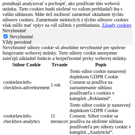
pomáhajú analyzovať a pochopiť, ako používate túto webovú
stránku. Tieto cookies budú uložené vo vašom prehliadači iba s
vaším súhlasom. Máte tiež možnosť zamietnuť ukladanie týchto
súborov cookies. Zamietnutie niektorých z týchto súborov cookies
však môže mať vplyv na váš zážitok z prehliadania.
Zásady cookies
Nevyhnutné
Nevyhnutné
Vždy povolené
Nevyhnutné súbory cookie sú absolútne nevyhnutné pre správne
fungovanie webovej stránky. Tieto súbory cookie anonymne
zaisťujú základné funkcie a bezpečnostné prvky webovej stránky.
Súbor Cookie
Trvanie
Popis
Tento súbor cookie nastavený
doplnkom GDPR Cookie
cookielawinfo-
Consent sa používa na
1 rok
checkbox-advertisement
zaznamenanie súhlasu
používateľa s cookies v
kategórii „Reklamné“.
Tento súbor cookie je nastavený
doplnkom GDPR Cookie
cookielawinfo-
11
Consent. Súbor cookie sa
checkbox-analytics
mesiacov
používa na uloženie súhlasu
používateľa pre súbory cookie v
kategórii „Analytické“.