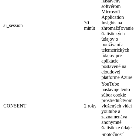
nastavený
softvérom
Microsoft
Application
30
Insights na
ai_session
minút
zhromažďovanie
štatistických
údajov o
používaní a
telemetrických
údajov pre
aplikácie
postavené na
cloudovej
platforme Azure.
YouTube
nastavuje tento
súbor cookie
prostredníctvom
CONSENT
2 roky
vložených videí
youtube a
zaznamenáva
anonymné
štatistické údaje.
Spoločnosť