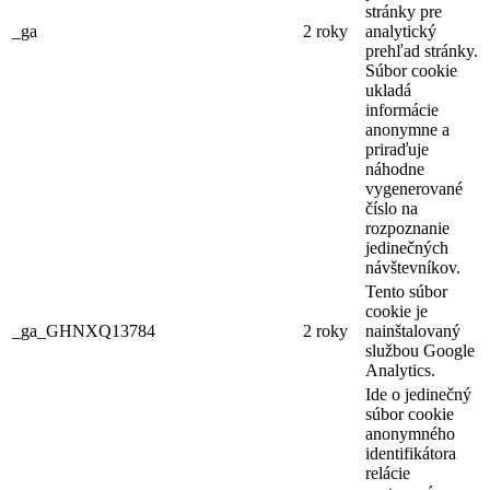
stránky pre
_ga
2 roky
analytický
prehľad stránky.
Súbor cookie
ukladá
informácie
anonymne a
priraďuje
náhodne
vygenerované
číslo na
rozpoznanie
jedinečných
návštevníkov.
Tento súbor
cookie je
_ga_GHNXQ13784
2 roky
nainštalovaný
službou Google
Analytics.
Ide o jedinečný
súbor cookie
anonymného
identifikátora
relácie