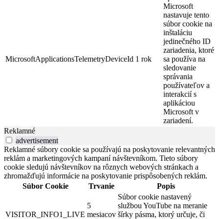
Microsoft
nastavuje tento
súbor cookie na
inštaláciu
jedinečného ID
zariadenia, ktoré
MicrosoftApplicationsTelemetryDeviceId
1 rok
sa používa na
sledovanie
správania
používateľov a
interakcií s
aplikáciou
Microsoft v
zariadení.
Reklamné
advertisement
Reklamné súbory cookie sa používajú na poskytovanie relevantných
reklám a marketingových kampaní návštevníkom. Tieto súbory
cookie sledujú návštevníkov na rôznych webových stránkach a
zhromažďujú informácie na poskytovanie prispôsobených reklám.
Súbor Cookie
Trvanie
Popis
Súbor cookie nastavený
5
službou YouTube na meranie
VISITOR_INFO1_LIVE
mesiacov
šírky pásma, ktorý určuje, či