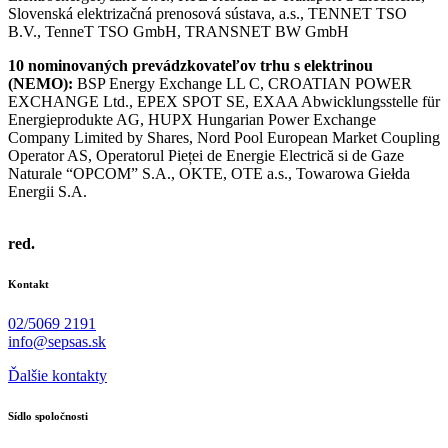
Slovenská elektrizačná prenosová sústava, a.s., TENNET TSO
B.V., TenneT TSO GmbH, TRANSNET BW GmbH
10
nominovaných prevádzkovateľov trhu s elektrinou
(NEMO):
BSP Energy Exchange LL C, CROATIAN POWER
EXCHANGE Ltd., EPEX SPOT SE, EXAA Abwicklungsstelle für
Energieprodukte AG, HUPX Hungarian Power Exchange
Company Limited by Shares, Nord Pool European Market Coupling
Operator AS, Operatorul Pieței de Energie Electrică si de Gaze
Naturale “OPCOM” S.A., OKTE, OTE a.s., Towarowa Giełda
Energii S.A.
red.
Kontakt
02/5069 2191
info@sepsas.sk
Ďalšie kontakty
Sídlo spoločnosti