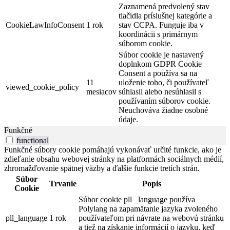
Zaznamená predvolený stav
tlačidla príslušnej kategórie a
CookieLawInfoConsent
1 rok
stav CCPA. Funguje iba v
koordinácii s primárnym
súborom cookie.
Súbor cookie je nastavený
doplnkom GDPR Cookie
Consent a používa sa na
11
uloženie toho, či používateľ
viewed_cookie_policy
mesiacov
súhlasil alebo nesúhlasil s
používaním súborov cookie.
Neuchováva žiadne osobné
údaje.
Funkčné
functional
Funkčné súbory cookie pomáhajú vykonávať určité funkcie, ako je
zdieľanie obsahu webovej stránky na platformách sociálnych médií,
zhromažďovanie spätnej väzby a ďalšie funkcie tretích strán.
Súbor
Trvanie
Popis
Cookie
Súbor cookie pll _language používa
Polylang na zapamätanie jazyka zvoleného
pll_language
1 rok
používateľom pri návrate na webovú stránku
a tiež na získanie informácií o jazyku, keď