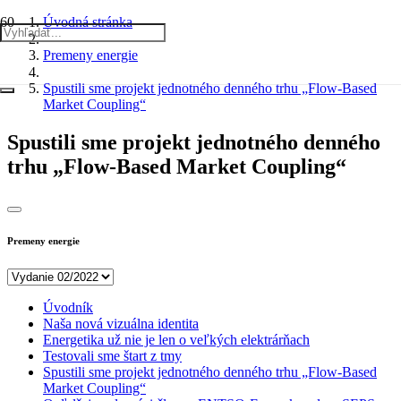
Úvodná stránka
Premeny energie
Spustili sme projekt jednotného denného trhu „Flow-Based
Market Coupling“
Spustili sme projekt jednotného denného
trhu „Flow-Based Market Coupling“
Premeny energie
Úvodník
Naša nová vizuálna identita
Energetika už nie je len o veľkých elektrárňach
Testovali sme štart z tmy
Spustili sme projekt jednotného denného trhu „Flow-Based
Market Coupling“