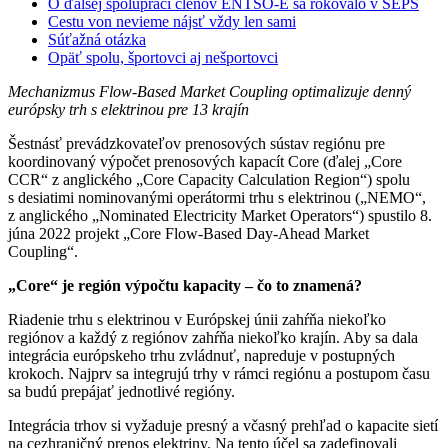
O ďalšej spolupráci členov ENTSO-E sa rokovalo v SEPS
Cestu von nevieme nájsť vždy len sami
Súťažná otázka
Opäť spolu, športovci aj nešportovci
Mechanizmus Flow-Based Market Coupling optimalizuje denný
európsky trh s elektrinou pre 13 krajín
Šestnásť prevádzkovateľov prenosových sústav regiónu pre
koordinovaný výpočet prenosových kapacít Core (ďalej „Core
CCR“ z anglického „Core Capacity Calculation Region“) spolu
s desiatimi nominovanými operátormi trhu s elektrinou („NEMO“,
z anglického „Nominated Electricity Market Operators“) spustilo 8.
júna 2022 projekt „Core Flow-Based Day-Ahead Market
Coupling“.
„Core“ je región výpočtu kapacity – čo to znamená?
Riadenie trhu s elektrinou v Európskej únii zahŕňa niekoľko
regiónov a každý z regiónov zahŕňa niekoľko krajín. Aby sa dala
integrácia európskeho trhu zvládnuť, napreduje v postupných
krokoch. Najprv sa integrujú trhy v rámci regiónu a postupom času
sa budú prepájať jednotlivé regióny.
Integrácia trhov si vyžaduje presný a včasný prehľad o kapacite sietí
na cezhraničný prenos elektriny. Na tento účel sa zadefinovali