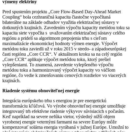
výmeny elektriny
Pred spustením projektu „Core Flow-Based Day-Ahead Market
Coupling“ bola cezhraničná kapacita čiastočne vypočítaná
bilaterálne na základe odhadov využitia elektrizačnej sústavy v
dotknutých krajinách. Zavedením výpočtu kapacity metódou toku sa
kapacita siete vypočíta s uvažovaním elektrizačnej sústavy celého
regiónu a pridelí sa algoritmom prepojenia trhu s cieľom
maximalizácie ekonomickej hodnoty výmen energie. Výpočet
metódou toku zaviedli už v roku 2015 v stredo- a západoeurópskej
časti regiónu „Core CCR“. V aktuálnom kroku sa na celý región
„Core CCR“ aplikuje výpočet metódou toku, ktorý prešiel
vylepšeniami. To znamená, zavedenie vylepšeného výpočtu
metódou toku a harmonizovaný výpočet kapacity vo väčšom
regióne, čo vedie k zmenšovaniu cenových rozdielov vo viacerých
krajinách.
Riadenie systému obnoviteľnej energie
Integrácia európskeho trhu s energiou je pre energetickú
transformáciu kľúčová. Vo výrobe obnoviteľnej energie umožňuje
integrovaný trh efektívne riadenie výkyvov súvisiacich s počasím.
Keď napríklad na severe nefúka vietor, výsledný nižší objem
vyrobenej energie veternými farmami na severe Európy môže
kompenzovať solárna energia vyrábaná v južnej Európe. Umožní to