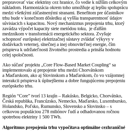
prepravovať viac elektriny cez hranice, čo vedie k nižším celkovým
nákladom. Harmonizácia okrem toho umožňuje aj lepšiu spoluprácu
medzi všetkými zúčastnenými stranami. Benefitom pre účastníkov
trhu bude v konečnom dôsledku aj vyššia transparentnosť údajov
súvisiacich s kapacitou. Nový mechanizmus prepojenia trhu, ktorý
zavádza výpočet kapacity siete metódou toku, je ďalším
medzníkom v transformácii energetického sektora. Zvyšuje
schopnosť európskej elektrizačnej sústavy zvládať výkyvy v
dodávkach veternej, slnečnej a inej obnoviteľnej energie, čím
prispieva k udržateľnosti životného prostredia a prináša hodnotu
celej spoločnosti.
Ako súčasť projektu „Core Flow-Based Market Coupling“ sa
implementovalo aj prepojenie trhu medzi Chorvátskom
a Maďarskom, ako aj Slovinskom a Maďarskom, čo vo vzájomnej
interakcii prispieva k úplnejšiemu a dobre fungujúcemu prepojeniu
európskeho trhu.
Región “Core” tvorí 13 krajín – Rakúsko, Belgicko, Chorvátsko,
Česká republika, Francúzsko, Nemecko, Maďarsko, Luxembursko,
Holandsko, Poľsko, Rumunsko, Slovensko a Slovinsko – s
celkovou populáciou 278 miliónov ľudí a odhadovanou ročnou
spotrebou elektriny 1 500 TWh.
Algoritmus prepojenia trhu vypočítava optimálne cezhraničné