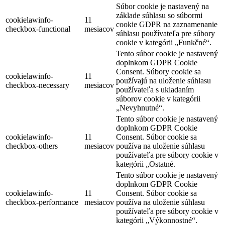
Súbor cookie je nastavený na
základe súhlasu so súbormi
cookielawinfo-
11
cookie GDPR na zaznamenanie
checkbox-functional
mesiacov
súhlasu používateľa pre súbory
cookie v kategórii „Funkčné“.
Tento súbor cookie je nastavený
doplnkom GDPR Cookie
Consent. Súbory cookie sa
cookielawinfo-
11
používajú na uloženie súhlasu
checkbox-necessary
mesiacov
používateľa s ukladaním
súborov cookie v kategórii
„Nevyhnutné“.
Tento súbor cookie je nastavený
doplnkom GDPR Cookie
cookielawinfo-
11
Consent. Súbor cookie sa
checkbox-others
mesiacov
používa na uloženie súhlasu
používateľa pre súbory cookie v
kategórii „Ostatné.
Tento súbor cookie je nastavený
doplnkom GDPR Cookie
cookielawinfo-
11
Consent. Súbor cookie sa
checkbox-performance
mesiacov
používa na uloženie súhlasu
používateľa pre súbory cookie v
kategórii „Výkonnostné“.