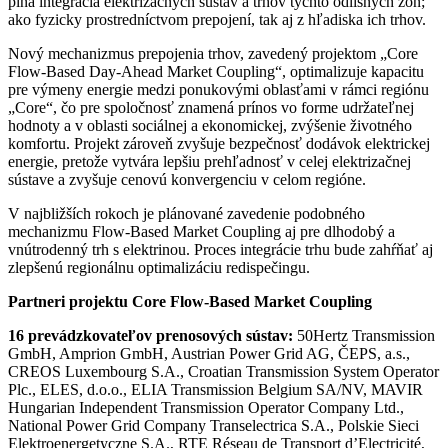
plná integrácia elektrizačných sústav a trhov týchto odlišných zón;
ako fyzicky prostredníctvom prepojení, tak aj z hľadiska ich trhov.
Nový mechanizmus prepojenia trhov, zavedený projektom „Core
Flow-Based Day-Ahead Market Coupling“, optimalizuje kapacitu
pre výmeny energie medzi ponukovými oblasťami v rámci regiónu
„Core“, čo pre spoločnosť znamená prínos vo forme udržateľnej
hodnoty a v oblasti sociálnej a ekonomickej, zvýšenie životného
komfortu. Projekt zároveň zvyšuje bezpečnosť dodávok elektrickej
energie, pretože vytvára lepšiu prehľadnosť v celej elektrizačnej
sústave a zvyšuje cenovú konvergenciu v celom regióne.
V najbližších rokoch je plánované zavedenie podobného
mechanizmu Flow-Based Market Coupling aj pre dlhodobý a
vnútrodenný trh s elektrinou. Proces integrácie trhu bude zahŕňať aj
zlepšenú regionálnu optimalizáciu redispečingu.
Partneri projektu Core Flow-Based Market Coupling
16 prevádzkovateľov prenosových sústav:
50Hertz Transmission
GmbH, Amprion GmbH, Austrian Power Grid AG, ČEPS, a.s.,
CREOS Luxembourg S.A., Croatian Transmission System Operator
Plc., ELES, d.o.o., ELIA Transmission Belgium SA/NV, MAVIR
Hungarian Independent Transmission Operator Company Ltd.,
National Power Grid Company Transelectrica S.A., Polskie Sieci
Elektroenergetyczne S.A., RTE Réseau de Transport d’Electricité,