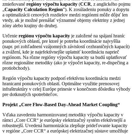
zmieňované
regióny výpočtu kapacity
(
CCR
, z anglického pojmu
„
Capacity Calculation Region
”). K zosúladeniu ponuky a dopytu
a optimalizácii cenových rozdielov medzi regiónmi môže dôjsť len
vtedy, ak je možné prenášať významné objemy elektriny z jednej
zóny alebo krajiny do druhej.
Určenie
regiónu výpočtu kapacity
je založené na spájaní hraníc
ponukových oblastí, pre ktoré je potreba koordinácie najvyššia
(napr. pri zohľadnení vzájomných závislostí cezhraničných kapacít)
a zvážení, kde je najefektívnejšie uplatniť koordináciu naprieč
regiónom. Na rôzne regióny výpočtu kapacity sa budú uplatňovať
rôzne regionálne metodiky (ako je výpočet kapacity, re-dispečing a
protiobchody).
Región výpočtu kapacity podporí efektívnu koordináciu medzi
hranicami ponukových oblastí. Optimálne využitie prenosovej
infraštruktúry v celej Európe prinesie v konečnom dôsledku výhody
pre dotknutých spotrebiteľov.
Projekt „
Core Flow-Based Day-Ahead Market Coupling“
Vďaka zavedeniu harmonizovanej metodiky výpočtu kapacity v
rámci „Core CCR“ je európsky elektrizačný systém efektívnejší a
robustnejší. Uvedená harmonizácia zlepšuje prideľovanie kapacity
v regióne „Core CCR“ a európskej elektrizačnej sústave umožňuje