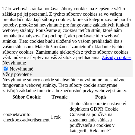
Táto webová stránka používa súbory cookies na zlepšenie vášho
zážitku pri jej prezeraní. Z týchto súborov cookies sa vo vašom
prehliadači ukladajú súbory cookies, ktoré sú kategorizované podľa
potreby, pretože sú nevyhnutné pre fungovanie základných funkcií
webovej stránky. Používame aj cookies tretích strán, ktoré nám
pomáhajú analyzovať a pochopiť, ako používate túto webovú
stránku. Tieto cookies budú uložené vo vašom prehliadači iba s
vaším súhlasom. Máte tiež možnosť zamietnuť ukladanie týchto
súborov cookies. Zamietnutie niektorých z týchto súborov cookies
však môže mať vplyv na váš zážitok z prehliadania.
Zásady cookies
Nevyhnutné
Nevyhnutné
Vždy povolené
Nevyhnutné súbory cookie sú absolútne nevyhnutné pre správne
fungovanie webovej stránky. Tieto súbory cookie anonymne
zaisťujú základné funkcie a bezpečnostné prvky webovej stránky.
Súbor Cookie
Trvanie
Popis
Tento súbor cookie nastavený
doplnkom GDPR Cookie
cookielawinfo-
Consent sa používa na
1 rok
checkbox-advertisement
zaznamenanie súhlasu
používateľa s cookies v
kategórii „Reklamné“.