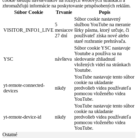
cookie sledujú návštevníkov na rôznych webových stránkach a
zhromažďujú informácie na poskytovanie prispôsobených reklám.
Súbor Cookie
Trvanie
Popis
Súbor cookie nastavený
5
službou YouTube na meranie
VISITOR_INFO1_LIVE
mesiacov
šírky pásma, ktorý určuje, či
27 dní
používateľ získa nové alebo
staré rozhranie prehrávača.
Súbor cookie YSC nastavuje
Youtube a používa sa na
YSC
návšteva
sledovanie zhliadnutí
vložených videí na stránkach
Youtube.
YouTube nastavuje tento súbor
cookie na ukladanie
yt-remote-connected-
nikdy
predvolieb videa používateľa
devices
pomocou vloženého videa
YouTube.
YouTube nastavuje tento súbor
cookie na ukladanie
yt-remote-device-id
nikdy
predvolieb videa používateľa
pomocou vloženého videa
YouTube.
Ostatné