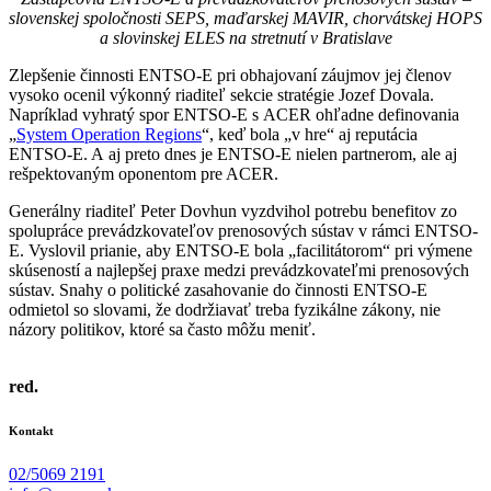
slovenskej spoločnosti SEPS, maďarskej MAVIR, chorvátskej HOPS
a slovinskej ELES na stretnutí v Bratislave
Zlepšenie činnosti ENTSO-E pri obhajovaní záujmov jej členov
vysoko ocenil výkonný riaditeľ sekcie stratégie Jozef Dovala.
Napríklad vyhratý spor ENTSO-E s ACER ohľadne definovania
„
System Operation Regions
“, keď bola „v hre“ aj reputácia
ENTSO-E. A aj preto dnes je ENTSO-E nielen partnerom, ale aj
rešpektovaným oponentom pre ACER.
Generálny riaditeľ Peter Dovhun vyzdvihol potrebu benefitov zo
spolupráce prevádzkovateľov prenosových sústav v rámci ENTSO-
E. Vyslovil prianie, aby ENTSO-E bola „facilitátorom“ pri výmene
skúseností a najlepšej praxe medzi prevádzkovateľmi prenosových
sústav. Snahy o politické zasahovanie do činnosti ENTSO-E
odmietol so slovami, že dodržiavať treba fyzikálne zákony, nie
názory politikov, ktoré sa často môžu meniť.
red.
Kontakt
02/5069 2191