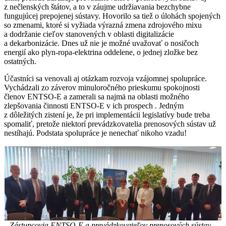
z nečlenských štátov, a to v záujme udržiavania bezchybne
fungujúcej prepojenej sústavy. Hovorilo sa tiež o úlohách spojených
so zmenami, ktoré si vyžiada výrazná zmena zdrojového mixu
a dodržanie cieľov stanovených v oblasti digitalizácie
a dekarbonizácie. Dnes už nie je možné uvažovať o nosičoch
energií ako plyn-ropa-elektrina oddelene, o jednej zložke bez
ostatných.
Účastníci sa venovali aj otázkam rozvoja vzájomnej spolupráce.
Vychádzali zo záverov minuloročného prieskumu spokojnosti
členov ENTSO-E a zamerali sa najmä na oblasti možného
zlepšovania činnosti ENTSO-E v ich prospech . Jedným
z dôležitých zistení je, že pri implementácii legislatívy bude treba
spomaliť, pretože niektorí prevádzkovatelia prenosových sústav už
nestíhajú. Podstata spolupráce je nenechať nikoho vzadu!
Zástupcovia ENTSO-E a prevádzkovateľov prenosových sústav –