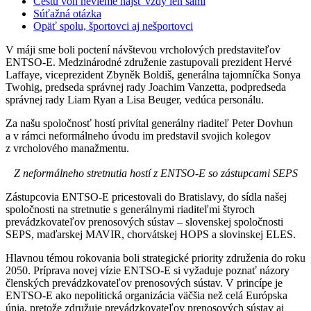
Cestu von nevieme nájsť vždy len sami
Súťažná otázka
Opäť spolu, športovci aj nešportovci
V máji sme boli poctení návštevou vrcholových predstaviteľov
ENTSO-E. Medzinárodné združenie zastupovali prezident Hervé
Laffaye, viceprezident Zbyněk Boldiš, generálna tajomníčka Sonya
Twohig, predseda správnej rady Joachim Vanzetta, podpredseda
správnej rady Liam Ryan a Lisa Beuger, vedúca personálu.
Za našu spoločnosť hostí privítal generálny riaditeľ Peter Dovhun
a v rámci neformálneho úvodu im predstavil svojich kolegov
z vrcholového manažmentu.
Z neformálneho stretnutia hostí z ENTSO-E so zástupcami SEPS
Zástupcovia ENTSO-E pricestovali do Bratislavy, do sídla našej
spoločnosti na stretnutie s generálnymi riaditeľmi štyroch
prevádzkovateľov prenosových sústav – slovenskej spoločnosti
SEPS, maďarskej MAVIR, chorvátskej HOPS a slovinskej ELES.
Hlavnou témou rokovania boli strategické priority združenia do roku
2050. Príprava novej vízie ENTSO-E si vyžaduje poznať názory
členských prevádzkovateľov prenosových sústav. V princípe je
ENTSO-E ako nepolitická organizácia väčšia než celá Európska
únia, pretože združuje prevádzkovateľov prenosových sústav aj