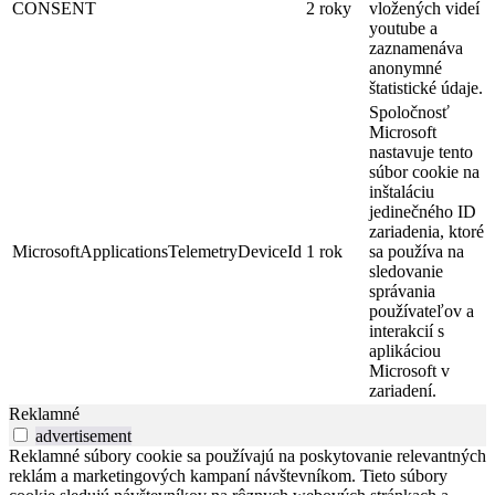
CONSENT
2 roky
vložených videí
youtube a
zaznamenáva
anonymné
štatistické údaje.
Spoločnosť
Microsoft
nastavuje tento
súbor cookie na
inštaláciu
jedinečného ID
zariadenia, ktoré
MicrosoftApplicationsTelemetryDeviceId
1 rok
sa používa na
sledovanie
správania
používateľov a
interakcií s
aplikáciou
Microsoft v
zariadení.
Reklamné
advertisement
Reklamné súbory cookie sa používajú na poskytovanie relevantných
reklám a marketingových kampaní návštevníkom. Tieto súbory