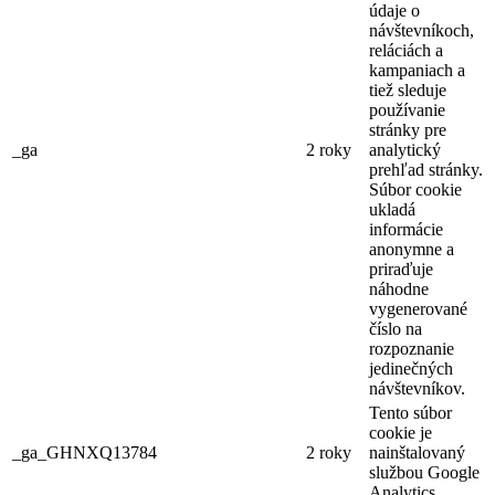
údaje o
návštevníkoch,
reláciách a
kampaniach a
tiež sleduje
používanie
stránky pre
_ga
2 roky
analytický
prehľad stránky.
Súbor cookie
ukladá
informácie
anonymne a
priraďuje
náhodne
vygenerované
číslo na
rozpoznanie
jedinečných
návštevníkov.
Tento súbor
cookie je
_ga_GHNXQ13784
2 roky
nainštalovaný
službou Google
Analytics.