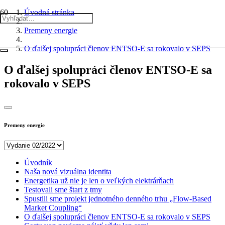
Úvodná stránka
Premeny energie
O ďalšej spolupráci členov ENTSO-E sa rokovalo v SEPS
O ďalšej spolupráci členov ENTSO-E sa
rokovalo v SEPS
Premeny energie
Úvodník
Naša nová vizuálna identita
Energetika už nie je len o veľkých elektrárňach
Testovali sme štart z tmy
Spustili sme projekt jednotného denného trhu „Flow-Based
Market Coupling“
O ďalšej spolupráci členov ENTSO-E sa rokovalo v SEPS