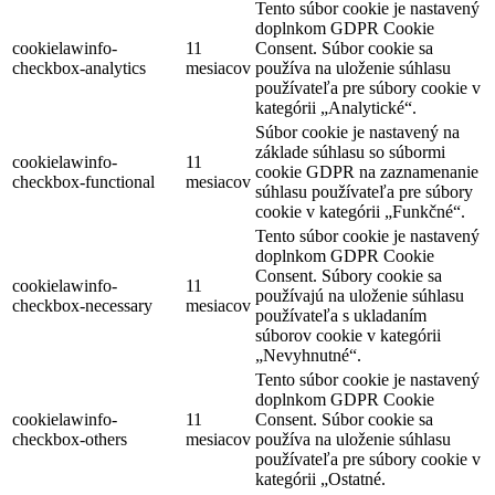
Tento súbor cookie je nastavený
doplnkom GDPR Cookie
cookielawinfo-
11
Consent. Súbor cookie sa
checkbox-analytics
mesiacov
používa na uloženie súhlasu
používateľa pre súbory cookie v
kategórii „Analytické“.
Súbor cookie je nastavený na
základe súhlasu so súbormi
cookielawinfo-
11
cookie GDPR na zaznamenanie
checkbox-functional
mesiacov
súhlasu používateľa pre súbory
cookie v kategórii „Funkčné“.
Tento súbor cookie je nastavený
doplnkom GDPR Cookie
Consent. Súbory cookie sa
cookielawinfo-
11
používajú na uloženie súhlasu
checkbox-necessary
mesiacov
používateľa s ukladaním
súborov cookie v kategórii
„Nevyhnutné“.
Tento súbor cookie je nastavený
doplnkom GDPR Cookie
cookielawinfo-
11
Consent. Súbor cookie sa
checkbox-others
mesiacov
používa na uloženie súhlasu
používateľa pre súbory cookie v
kategórii „Ostatné.