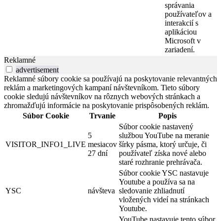
správania
používateľov a
interakcií s
aplikáciou
Microsoft v
zariadení.
Reklamné
advertisement
Reklamné súbory cookie sa používajú na poskytovanie relevantných
reklám a marketingových kampaní návštevníkom. Tieto súbory
cookie sledujú návštevníkov na rôznych webových stránkach a
zhromažďujú informácie na poskytovanie prispôsobených reklám.
Súbor Cookie
Trvanie
Popis
Súbor cookie nastavený
5
službou YouTube na meranie
VISITOR_INFO1_LIVE
mesiacov
šírky pásma, ktorý určuje, či
27 dní
používateľ získa nové alebo
staré rozhranie prehrávača.
Súbor cookie YSC nastavuje
Youtube a používa sa na
YSC
návšteva
sledovanie zhliadnutí
vložených videí na stránkach
Youtube.
YouTube nastavuje tento súbor