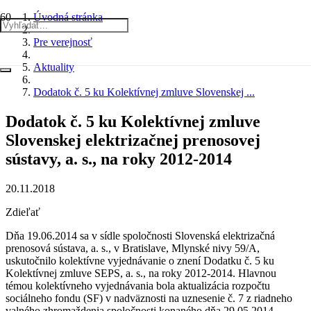
Úvodná stránka
Pre verejnosť
Aktuality
Dodatok č. 5 ku Kolektívnej zmluve Slovenskej ...
Dodatok č. 5 ku Kolektívnej zmluve
Slovenskej elektrizačnej prenosovej
sústavy, a. s., na roky 2012-2014
20.11.2018
Zdieľať
Dňa 19.06.2014 sa v sídle spoločnosti Slovenská elektrizačná
prenosová sústava, a. s., v Bratislave, Mlynské nivy 59/A,
uskutočnilo kolektívne vyjednávanie o znení Dodatku č. 5 ku
Kolektívnej zmluve SEPS, a. s., na roky 2012-2014. Hlavnou
témou kolektívneho vyjednávania bola aktualizácia rozpočtu
sociálneho fondu (SF) v nadväznosti na uznesenie č. 7 z riadneho
valného zhromaždenia spoločnosti konaného dňa 29.05.2014,