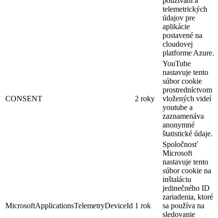
používaní a
telemetrických
údajov pre
aplikácie
postavené na
cloudovej
platforme Azure.
YouTube
nastavuje tento
súbor cookie
prostredníctvom
CONSENT
2 roky
vložených videí
youtube a
zaznamenáva
anonymné
štatistické údaje.
Spoločnosť
Microsoft
nastavuje tento
súbor cookie na
inštaláciu
jedinečného ID
zariadenia, ktoré
MicrosoftApplicationsTelemetryDeviceId
1 rok
sa používa na
sledovanie