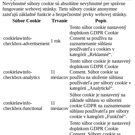
Nevyhnutné súbory cookie sú absolútne nevyhnutné pre správne
fungovanie webovej stránky. Tieto súbory cookie anonymne
zaisťujú základné funkcie a bezpečnostné prvky webovej stránky.
Súbor Cookie
Trvanie
Popis
Tento súbor cookie nastavený
doplnkom GDPR Cookie
cookielawinfo-
Consent sa používa na
1 rok
checkbox-advertisement
zaznamenanie súhlasu
používateľa s cookies v
kategórii „Reklamné“.
Tento súbor cookie je nastavený
doplnkom GDPR Cookie
cookielawinfo-
11
Consent. Súbor cookie sa
checkbox-analytics
mesiacov
používa na uloženie súhlasu
používateľa pre súbory cookie v
kategórii „Analytické“.
Súbor cookie je nastavený na
základe súhlasu so súbormi
cookielawinfo-
11
cookie GDPR na zaznamenanie
checkbox-functional
mesiacov
súhlasu používateľa pre súbory
cookie v kategórii „Funkčné“.
Tento súbor cookie je nastavený
doplnkom GDPR Cookie
Consent. Súbory cookie sa