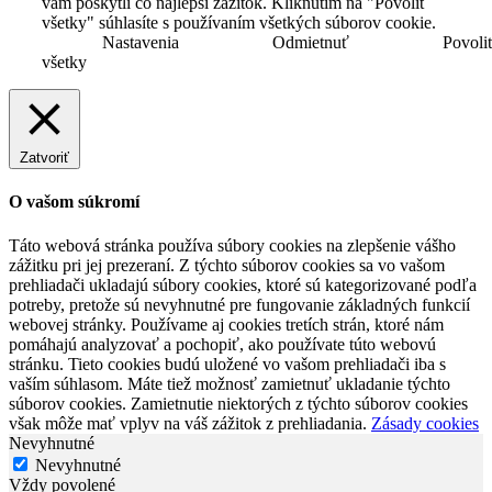
vám poskytli čo najlepší zážitok. Kliknutím na "Povoliť
všetky" súhlasíte s používaním všetkých súborov cookie.
Nastavenia
Odmietnuť
Povoli
všetky
Zatvoriť
O vašom súkromí
Táto webová stránka používa súbory cookies na zlepšenie vášho
zážitku pri jej prezeraní. Z týchto súborov cookies sa vo vašom
prehliadači ukladajú súbory cookies, ktoré sú kategorizované podľa
potreby, pretože sú nevyhnutné pre fungovanie základných funkcií
webovej stránky. Používame aj cookies tretích strán, ktoré nám
pomáhajú analyzovať a pochopiť, ako používate túto webovú
stránku. Tieto cookies budú uložené vo vašom prehliadači iba s
vaším súhlasom. Máte tiež možnosť zamietnuť ukladanie týchto
súborov cookies. Zamietnutie niektorých z týchto súborov cookies
však môže mať vplyv na váš zážitok z prehliadania.
Zásady cookies
Nevyhnutné
Nevyhnutné
Vždy povolené