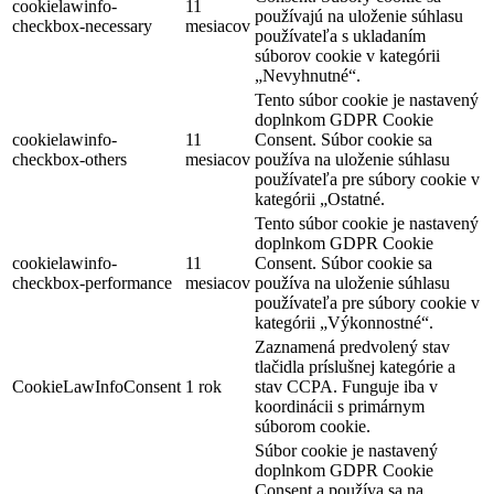
cookielawinfo-
11
používajú na uloženie súhlasu
checkbox-necessary
mesiacov
používateľa s ukladaním
súborov cookie v kategórii
„Nevyhnutné“.
Tento súbor cookie je nastavený
doplnkom GDPR Cookie
cookielawinfo-
11
Consent. Súbor cookie sa
checkbox-others
mesiacov
používa na uloženie súhlasu
používateľa pre súbory cookie v
kategórii „Ostatné.
Tento súbor cookie je nastavený
doplnkom GDPR Cookie
cookielawinfo-
11
Consent. Súbor cookie sa
checkbox-performance
mesiacov
používa na uloženie súhlasu
používateľa pre súbory cookie v
kategórii „Výkonnostné“.
Zaznamená predvolený stav
tlačidla príslušnej kategórie a
CookieLawInfoConsent
1 rok
stav CCPA. Funguje iba v
koordinácii s primárnym
súborom cookie.
Súbor cookie je nastavený
doplnkom GDPR Cookie
Consent a používa sa na