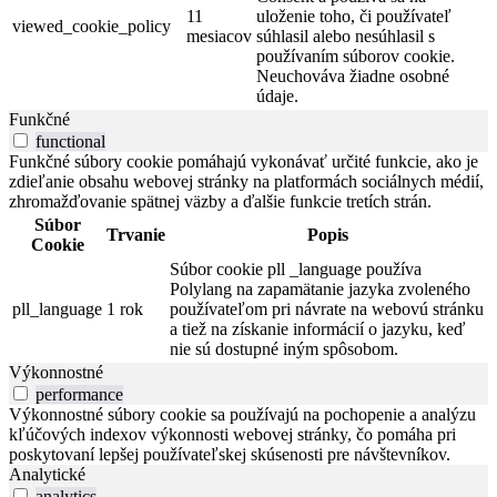
11
uloženie toho, či používateľ
viewed_cookie_policy
mesiacov
súhlasil alebo nesúhlasil s
používaním súborov cookie.
Neuchováva žiadne osobné
údaje.
Funkčné
functional
Funkčné súbory cookie pomáhajú vykonávať určité funkcie, ako je
zdieľanie obsahu webovej stránky na platformách sociálnych médií,
zhromažďovanie spätnej väzby a ďalšie funkcie tretích strán.
Súbor
Trvanie
Popis
Cookie
Súbor cookie pll _language používa
Polylang na zapamätanie jazyka zvoleného
pll_language
1 rok
používateľom pri návrate na webovú stránku
a tiež na získanie informácií o jazyku, keď
nie sú dostupné iným spôsobom.
Výkonnostné
performance
Výkonnostné súbory cookie sa používajú na pochopenie a analýzu
kľúčových indexov výkonnosti webovej stránky, čo pomáha pri
poskytovaní lepšej používateľskej skúsenosti pre návštevníkov.
Analytické
analytics