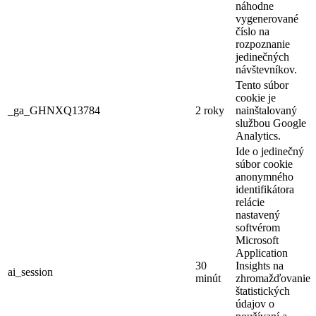
náhodne
vygenerované
číslo na
rozpoznanie
jedinečných
návštevníkov.
Tento súbor
cookie je
_ga_GHNXQ13784
2 roky
nainštalovaný
službou Google
Analytics.
Ide o jedinečný
súbor cookie
anonymného
identifikátora
relácie
nastavený
softvérom
Microsoft
Application
30
Insights na
ai_session
minút
zhromažďovanie
štatistických
údajov o