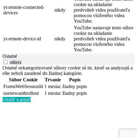
cookie na ukladanie
yt-remote-connected-
nikdy
predvolieb videa používateľa
devices
pomocou vloženého videa
YouTube.
YouTube nastavuje tento súbor
cookie na ukladanie
yt-remote-device-id
nikdy
predvolieb videa používateľa
pomocou vloženého videa
YouTube.
Ostatné
others
Ostatné nekategorizované súbory cookie sú tie, ktoré sa analyzujú a
ešte neboli zaradené do žiadnej kategórie.
Súbor Cookie
Trvanie
Popis
FormsWebSessionId
1 mesiac
žiadny popis
usenewauthrollout
1 mesiac
žiadny popis
Uložiť a prijať