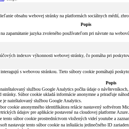
eľanie obsahu webovej stránky na platformách sociálnych médií, zhroma
Popis
na zapamätanie jazyka zvoleného používateľom pri návrate na webovú s
čových indexov výkonnosti webovej stránky, čo pomáha pri poskytovan
 interagujú s webovou stránkou. Tieto súbory cookie pomáhajú poskyto
Popis
nainštalovaný službou Google Analytics počíta údaje o návštevníkoch, r
d stránky. Súbor cookie ukladá informácie anonymne a priraďuje náho
e je nainštalovaný službou Google Analytics.
úbor cookie anonymného identifikátora relácie nastavený softvérom Mic
etrických údajov pre aplikácie postavené na cloudovej platforme Azure.
 tento súbor cookie prostredníctvom vložených videí youtube a zazna
oft nastavuje tento súbor cookie na inštaláciu jedinečného ID zariadeni