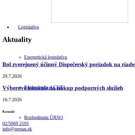
Legislatíva
Aktuality
Energetická legislatíva
Bol zverejnený účinný Dispečerský poriadok na riade
29.7.2026
Výberové konanie na nákup podporných služieb
Rozhodnutia ACER
16.7.2026
Kontakt
Rozhodnutia ÚRSO
02/5069 2191
info@sepsas.sk