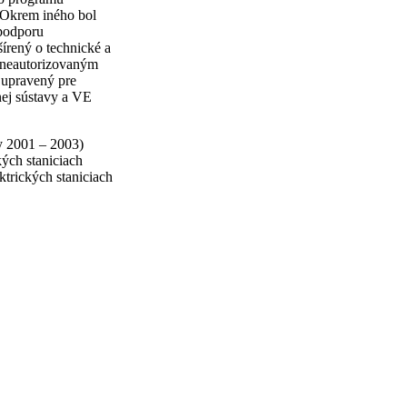
. Okrem iného bol
 podporu
írený o technické a
d neautorizovaným
 upravený pre
nej sústavy a VE
y 2001 – 2003)
kých staniciach
ktrických staniciach