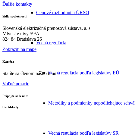
Ďalšie kontakty
Cenové rozhodnutia ÚRSO
Sídlo spoločnosti
Slovenská elektrizačná prenosová sústava, a. s.
Mlynské nivy 59/A
824 84 Bratislava 26
Vecná regulácia
Zobraziť na mape
Kariéra
Vecná regulácia podľa legislatívy EÚ
Staňte sa členom nášho tímu.
Voľné pozície
Pripojte sa k nám
Metodiky a podmienky nepodliehajúce schvá
Certifikáty
Vecná regulácia podľa legislatívy SR