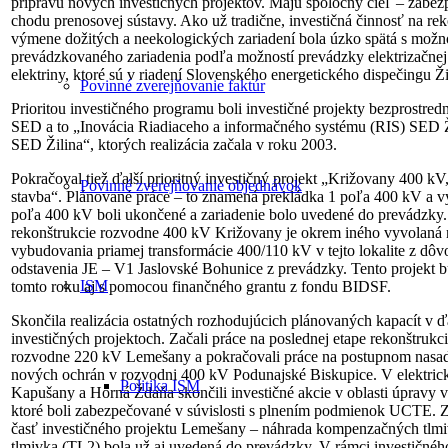
prípravu nových investičných projektov. Majú spoločný cieľ – zabez
chodu prenosovej sústavy. Ako už tradične, investičná činnosť na re
výmene dožitých a neekologických zariadení bola úzko spätá s mož
prevádzkovaného zariadenia podľa možností prevádzky elektrizačnej 
elektriny, ktoré sú v riadení Slovenského energetického dispečingu Ži
Povinné zverejňovanie faktúr
Prioritou investičného programu boli investičné projekty bezprostred
SED a to „Inovácia Riadiaceho a informačného systému (RIS) SED Ž
SED Žilina“, ktorých realizácia začala v roku 2003.
Pokračoval tiež ďalší prioritný investičný projekt „Križovany 400 kV,
Povinné zverejňovanie objednávok
stavba“. Plánované práce – to znamená prekládka 1 poľa 400 kV a 
poľa 400 kV boli ukončené a zariadenie bolo uvedené do prevádzky.
rekonštrukcie rozvodne 400 kV Križovany je okrem iného vyvolaná
vybudovania priamej transformácie 400/110 kV v tejto lokalite z dô
odstavenia JE – V1 Jaslovské Bohunice z prevádzky. Tento projekt 
ISM
tomto roku aj s pomocou finančného grantu z fondu BIDSF.
Skončila realizácia ostatných rozhodujúcich plánovaných kapacít v ď
investičných projektoch. Začali práce na poslednej etape rekonštrukc
rozvodne 220 kV Lemešany a pokračovali práce na postupnom nasa
nových ochrán v rozvodni 400 kV Podunajské Biskupice. V elektrick
Politika ISM
Kapušany a Horná Ždaňa skončili investičné akcie v oblasti úpravy vl
ktoré boli zabezpečované v súvislosti s plnením podmienok UCTE. Z
časť investičného projektu Lemešany – náhrada kompenzačných tlmi
tlmivka (TL2) bola už aj uvedená do prevádzky. V rámci investičné