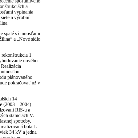
pečenie spoľahlivého
konštrukciách a
nosťami vypínania
siete a výrobní
lina.
ne späté s činnosťami
ilina“ a „Nové sídlo
 rekonštrukcia 1.
vybudovanie nového
 Realizácia
 nutnosťou
vodu plánovaného
bude pokračovať už v
alších 14
ie (2003 – 2004)
dzovaní RIS-u a
ých staniciach V.
astnej spotreby,
realizovaná bola 1.
viek 34 kV a jedna
ho programu