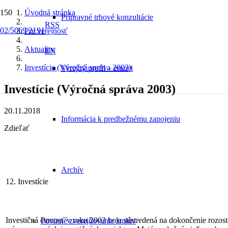
Úvodná stránka
Prípravné trhové konzultácie
RSS
02/5069 2191
Pre verejnosť
Aktuality
EN
Investície (Výročná správa 2003)
Verejný profil – eranet
Investície (Výročná správa 2003)
20.11.2018
Informácia k predbežnému zapojeniu
Zdieľať
Archív
12. Investície
Investičná činnosť v roku 2003 bola sústredená na dokončenie rozost
Povinné zverejňovanie zmlúv