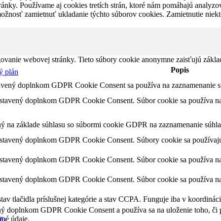
ánky. Používame aj cookies tretích strán, ktoré nám pomáhajú analyzo
možnosť zamietnuť ukladanie týchto súborov cookies. Zamietnutie niek
ovanie webovej stránky. Tieto súbory cookie anonymne zaisťujú zákla
Popis
ý plán
tavený doplnkom GDPR Cookie Consent sa používa na zaznamenanie súh
astavený doplnkom GDPR Cookie Consent. Súbor cookie sa používa na u
ný na základe súhlasu so súbormi cookie GDPR na zaznamenanie súhlas
astavený doplnkom GDPR Cookie Consent. Súbory cookie sa používajú 
astavený doplnkom GDPR Cookie Consent. Súbor cookie sa používa na u
astavený doplnkom GDPR Cookie Consent. Súbor cookie sa používa na u
av tlačidla príslušnej kategórie a stav CCPA. Funguje iba v koordinác
ný doplnkom GDPR Cookie Consent a používa sa na uloženie toho, či po
né údaje.
aňa