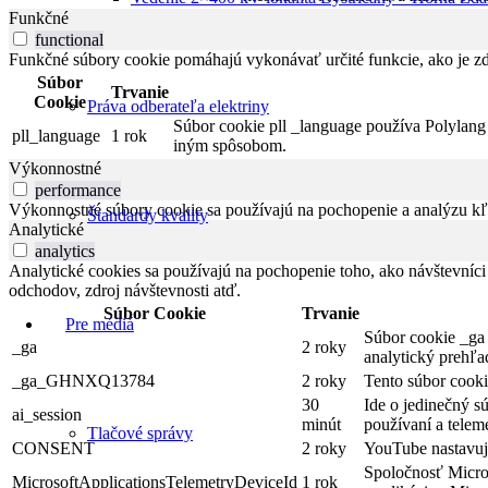
Funkčné
functional
Funkčné súbory cookie pomáhajú vykonávať určité funkcie, ako je zdi
Súbor
Trvanie
Cookie
Práva odberateľa elektriny
Súbor cookie pll _language používa Polylang 
pll_language
1 rok
iným spôsobom.
Výkonnostné
performance
Výkonnostné súbory cookie sa používajú na pochopenie a analýzu kľú
Štandardy kvality
Analytické
analytics
Analytické cookies sa používajú na pochopenie toho, ako návštevníci
odchodov, zdroj návštevnosti atď.
Súbor Cookie
Trvanie
Pre médiá
Súbor cookie _ga 
_ga
2 roky
analytický prehľa
_ga_GHNXQ13784
2 roky
Tento súbor cooki
30
Ide o jedinečný s
ai_session
minút
používaní a telem
Tlačové správy
CONSENT
2 roky
YouTube nastavuje
Spoločnosť Micros
MicrosoftApplicationsTelemetryDeviceId
1 rok