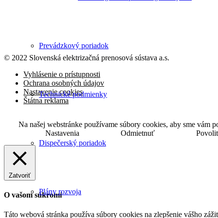
Prevádzkový poriadok
© 2022 Slovenská elektrizačná prenosová
sústava a.s.
Vyhlásenie o prístupnosti
Ochrana osobných údajov
Nastavenie cookies
Technické podmienky
Štátna reklama
Na našej webstránke používame súbory cookies, aby sme vám posk
Nastavenia
Odmietnuť
Povoli
Dispečerský poriadok
Zatvoriť
Plány rozvoja
O vašom súkromí
Táto webová stránka používa súbory cookies na zlepšenie vášho zážitk