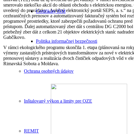
smerovalo niekoľko akcií do oblasti obchodu s elektrickou energiou
uvedený do prevádzky „Aukčný elektronický portál SEPS, a. s.“ na
Certifikáty ISM
cezhraničných prenosov a automatizovaný fakturačný systém bol rozš
programové prostriedky, ktoré zabezpečili požadovanú ochranu pre
prístupom. Ďalej automatizovaný zber dát s centrálou DG C2000 bol
priebežný zber dát z celkom 21 objektov elektrických staníc nadrade
Gabčíkovo.
Politika informačnej bezpečnosti
V rámci ekologického programu skončila 1. etapa (plánovaná na rok
výmeny zastaralých prístrojových transformátorov za nové v elektric
prenosovej sústavy a realizácia dvoch čističiek odpadových vôd v ele
Rimavská Sobota a Moldava.
Ochrana osobných údajov
Inštalovaný výkon a limity pre OZE
REMIT