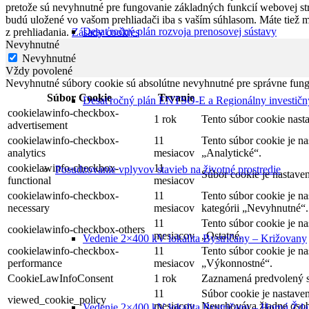
pretože sú nevyhnutné pre fungovanie základných funkcií webovej str
budú uložené vo vašom prehliadači iba s vaším súhlasom. Máte tiež 
Desaťročný plán rozvoja prenosovej sústavy
z prehliadania.
Zásady cookies
Nevyhnutné
Nevyhnutné
Vždy povolené
Nevyhnutné súbory cookie sú absolútne nevyhnutné pre správne fung
Súbor Cookie
Trvanie
Desaťročný plán ENTSO-E a Regionálny investičn
cookielawinfo-checkbox-
1 rok
Tento súbor cookie nas
advertisement
cookielawinfo-checkbox-
11
Tento súbor cookie je n
analytics
mesiacov
„Analytické“.
cookielawinfo-checkbox-
11
Posudzovanie vplyvov stavieb na životné prostredie
Súbor cookie je nastave
functional
mesiacov
cookielawinfo-checkbox-
11
Tento súbor cookie je n
necessary
mesiacov
kategórii „Nevyhnutné“.
11
Tento súbor cookie je n
cookielawinfo-checkbox-others
mesiacov
„Ostatné.
Vedenie 2×400 kV lokalita Bystričany – Križovany
cookielawinfo-checkbox-
11
Tento súbor cookie je n
performance
mesiacov
„Výkonnostné“.
CookieLawInfoConsent
1 rok
Zaznamená predvolený st
11
Súbor cookie je nastave
viewed_cookie_policy
mesiacov
Neuchováva žiadne osob
Vedenie 2×400 kV lokalita Bystričany – Horná Žd