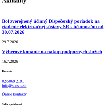
Aktuality
Bol zverejnený účinný Dispečerský poriadok na
riadenie elektrizačnej sústavy SR s účinnosťou od
30.07.2026
29.7.2026
Výberové konanie na nákup podporných služieb
16.7.2026
Kontakt
02/5069 2191
info@sepsas.sk
Ďalšie kontakty
Sídlo spoločnosti