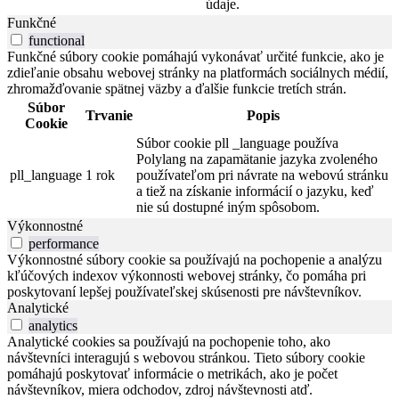
údaje.
Funkčné
functional
Funkčné súbory cookie pomáhajú vykonávať určité funkcie, ako je
zdieľanie obsahu webovej stránky na platformách sociálnych médií,
zhromažďovanie spätnej väzby a ďalšie funkcie tretích strán.
Súbor
Trvanie
Popis
Cookie
Súbor cookie pll _language používa
Polylang na zapamätanie jazyka zvoleného
pll_language
1 rok
používateľom pri návrate na webovú stránku
a tiež na získanie informácií o jazyku, keď
nie sú dostupné iným spôsobom.
Výkonnostné
performance
Výkonnostné súbory cookie sa používajú na pochopenie a analýzu
kľúčových indexov výkonnosti webovej stránky, čo pomáha pri
poskytovaní lepšej používateľskej skúsenosti pre návštevníkov.
Analytické
analytics
Analytické cookies sa používajú na pochopenie toho, ako
návštevníci interagujú s webovou stránkou. Tieto súbory cookie
pomáhajú poskytovať informácie o metrikách, ako je počet
návštevníkov, miera odchodov, zdroj návštevnosti atď.