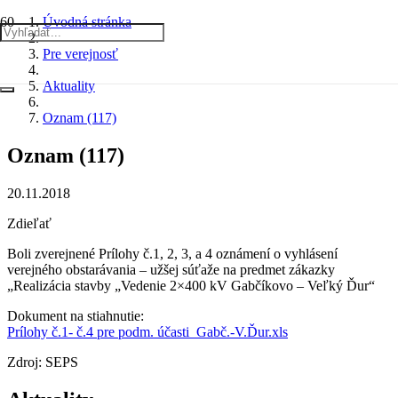
Úvodná stránka
Pre verejnosť
Aktuality
Oznam (117)
Oznam (117)
20.11.2018
Zdieľať
Boli zverejnené Prílohy č.1, 2, 3, a 4 oznámení o vyhlásení
verejného obstarávania – užšej súťaže na predmet zákazky
„Realizácia stavby „Vedenie 2×400 kV Gabčíkovo – Veľký Ďur“
Dokument na stiahnutie:
Prílohy č.1- č.4 pre podm. účasti_Gabč.-V.Ďur.xls
Zdroj: SEPS