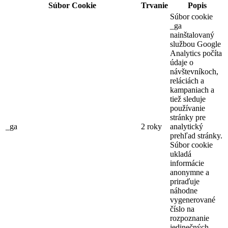
Súbor Cookie
Trvanie
Popis
Súbor cookie
_ga
nainštalovaný
službou Google
Analytics počíta
údaje o
návštevníkoch,
reláciách a
kampaniach a
tiež sleduje
používanie
stránky pre
_ga
2 roky
analytický
prehľad stránky.
Súbor cookie
ukladá
informácie
anonymne a
priraďuje
náhodne
vygenerované
číslo na
rozpoznanie
jedinečných