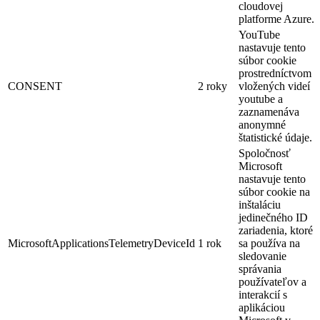
cloudovej
platforme Azure.
YouTube
nastavuje tento
súbor cookie
prostredníctvom
CONSENT
2 roky
vložených videí
youtube a
zaznamenáva
anonymné
štatistické údaje.
Spoločnosť
Microsoft
nastavuje tento
súbor cookie na
inštaláciu
jedinečného ID
zariadenia, ktoré
MicrosoftApplicationsTelemetryDeviceId
1 rok
sa používa na
sledovanie
správania
používateľov a
interakcií s
aplikáciou