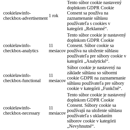
Tento súbor cookie nastavený
doplnkom GDPR Cookie
cookielawinfo-
Consent sa používa na
1 rok
checkbox-advertisement
zaznamenanie súhlasu
používateľa s cookies v
kategórii „Reklamné“.
Tento súbor cookie je nastavený
doplnkom GDPR Cookie
cookielawinfo-
11
Consent. Súbor cookie sa
checkbox-analytics
mesiacov
používa na uloženie súhlasu
používateľa pre súbory cookie v
kategórii „Analytické“.
Súbor cookie je nastavený na
základe súhlasu so súbormi
cookielawinfo-
11
cookie GDPR na zaznamenanie
checkbox-functional
mesiacov
súhlasu používateľa pre súbory
cookie v kategórii „Funkčné“.
Tento súbor cookie je nastavený
doplnkom GDPR Cookie
Consent. Súbory cookie sa
cookielawinfo-
11
používajú na uloženie súhlasu
checkbox-necessary
mesiacov
používateľa s ukladaním
súborov cookie v kategórii
„Nevyhnutné“.