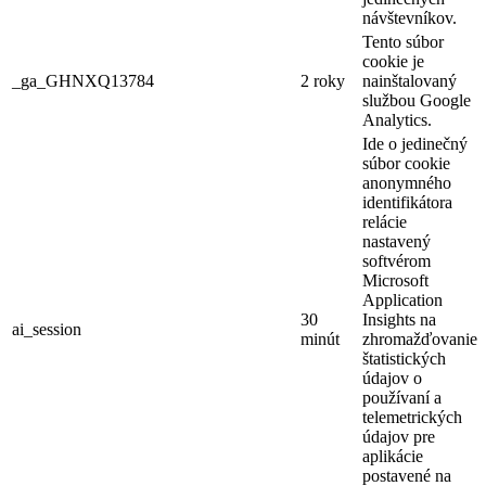
návštevníkov.
Tento súbor
cookie je
_ga_GHNXQ13784
2 roky
nainštalovaný
službou Google
Analytics.
Ide o jedinečný
súbor cookie
anonymného
identifikátora
relácie
nastavený
softvérom
Microsoft
Application
30
Insights na
ai_session
minút
zhromažďovanie
štatistických
údajov o
používaní a
telemetrických
údajov pre
aplikácie
postavené na