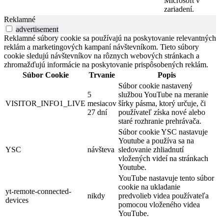
Microsoft v
zariadení.
Reklamné
advertisement
Reklamné súbory cookie sa používajú na poskytovanie relevantných
reklám a marketingových kampaní návštevníkom. Tieto súbory
cookie sledujú návštevníkov na rôznych webových stránkach a
zhromažďujú informácie na poskytovanie prispôsobených reklám.
Súbor Cookie
Trvanie
Popis
Súbor cookie nastavený
5
službou YouTube na meranie
VISITOR_INFO1_LIVE
mesiacov
šírky pásma, ktorý určuje, či
27 dní
používateľ získa nové alebo
staré rozhranie prehrávača.
Súbor cookie YSC nastavuje
Youtube a používa sa na
YSC
návšteva
sledovanie zhliadnutí
vložených videí na stránkach
Youtube.
YouTube nastavuje tento súbor
cookie na ukladanie
yt-remote-connected-
nikdy
predvolieb videa používateľa
devices
pomocou vloženého videa
YouTube.