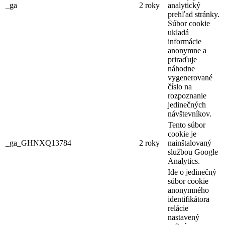
_ga
2 roky
analytický
prehľad stránky.
Súbor cookie
ukladá
informácie
anonymne a
priraďuje
náhodne
vygenerované
číslo na
rozpoznanie
jedinečných
návštevníkov.
Tento súbor
cookie je
_ga_GHNXQ13784
2 roky
nainštalovaný
službou Google
Analytics.
Ide o jedinečný
súbor cookie
anonymného
identifikátora
relácie
nastavený