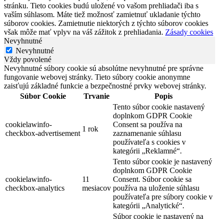
stránku. Tieto cookies budú uložené vo vašom prehliadači iba s
vaším súhlasom. Máte tiež možnosť zamietnuť ukladanie týchto
súborov cookies. Zamietnutie niektorých z týchto súborov cookies
však môže mať vplyv na váš zážitok z prehliadania.
Zásady cookies
Nevyhnutné
Nevyhnutné
Vždy povolené
Nevyhnutné súbory cookie sú absolútne nevyhnutné pre správne
fungovanie webovej stránky. Tieto súbory cookie anonymne
zaisťujú základné funkcie a bezpečnostné prvky webovej stránky.
Súbor Cookie
Trvanie
Popis
Tento súbor cookie nastavený
doplnkom GDPR Cookie
cookielawinfo-
Consent sa používa na
1 rok
checkbox-advertisement
zaznamenanie súhlasu
používateľa s cookies v
kategórii „Reklamné“.
Tento súbor cookie je nastavený
doplnkom GDPR Cookie
cookielawinfo-
11
Consent. Súbor cookie sa
checkbox-analytics
mesiacov
používa na uloženie súhlasu
používateľa pre súbory cookie v
kategórii „Analytické“.
Súbor cookie je nastavený na