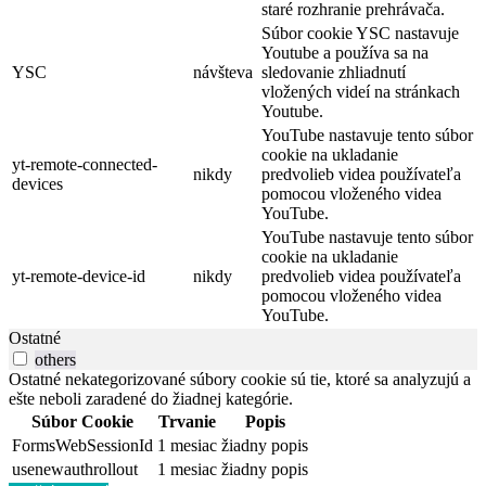
staré rozhranie prehrávača.
Súbor cookie YSC nastavuje
Youtube a používa sa na
YSC
návšteva
sledovanie zhliadnutí
vložených videí na stránkach
Youtube.
YouTube nastavuje tento súbor
cookie na ukladanie
yt-remote-connected-
nikdy
predvolieb videa používateľa
devices
pomocou vloženého videa
YouTube.
YouTube nastavuje tento súbor
cookie na ukladanie
yt-remote-device-id
nikdy
predvolieb videa používateľa
pomocou vloženého videa
YouTube.
Ostatné
others
Ostatné nekategorizované súbory cookie sú tie, ktoré sa analyzujú a
ešte neboli zaradené do žiadnej kategórie.
Súbor Cookie
Trvanie
Popis
FormsWebSessionId
1 mesiac
žiadny popis
usenewauthrollout
1 mesiac
žiadny popis