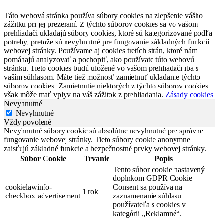
Táto webová stránka používa súbory cookies na zlepšenie vášho
zážitku pri jej prezeraní. Z týchto súborov cookies sa vo vašom
prehliadači ukladajú súbory cookies, ktoré sú kategorizované podľa
potreby, pretože sú nevyhnutné pre fungovanie základných funkcií
webovej stránky. Používame aj cookies tretích strán, ktoré nám
pomáhajú analyzovať a pochopiť, ako používate túto webovú
stránku. Tieto cookies budú uložené vo vašom prehliadači iba s
vaším súhlasom. Máte tiež možnosť zamietnuť ukladanie týchto
súborov cookies. Zamietnutie niektorých z týchto súborov cookies
však môže mať vplyv na váš zážitok z prehliadania.
Zásady cookies
Nevyhnutné
Nevyhnutné
Vždy povolené
Nevyhnutné súbory cookie sú absolútne nevyhnutné pre správne
fungovanie webovej stránky. Tieto súbory cookie anonymne
zaisťujú základné funkcie a bezpečnostné prvky webovej stránky.
Súbor Cookie
Trvanie
Popis
Tento súbor cookie nastavený
doplnkom GDPR Cookie
cookielawinfo-
Consent sa používa na
1 rok
checkbox-advertisement
zaznamenanie súhlasu
používateľa s cookies v
kategórii „Reklamné“.