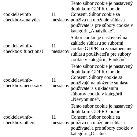
Tento súbor cookie je nastavený
doplnkom GDPR Cookie
cookielawinfo-
11
Consent. Súbor cookie sa
checkbox-analytics
mesiacov
používa na uloženie súhlasu
používateľa pre súbory cookie v
kategórii „Analytické“.
Súbor cookie je nastavený na
základe súhlasu so súbormi
cookielawinfo-
11
cookie GDPR na zaznamenanie
checkbox-functional
mesiacov
súhlasu používateľa pre súbory
cookie v kategórii „Funkčné“.
Tento súbor cookie je nastavený
doplnkom GDPR Cookie
Consent. Súbory cookie sa
cookielawinfo-
11
používajú na uloženie súhlasu
checkbox-necessary
mesiacov
používateľa s ukladaním
súborov cookie v kategórii
„Nevyhnutné“.
Tento súbor cookie je nastavený
doplnkom GDPR Cookie
cookielawinfo-
11
Consent. Súbor cookie sa
checkbox-others
mesiacov
používa na uloženie súhlasu
používateľa pre súbory cookie v
kategórii „Ostatné.