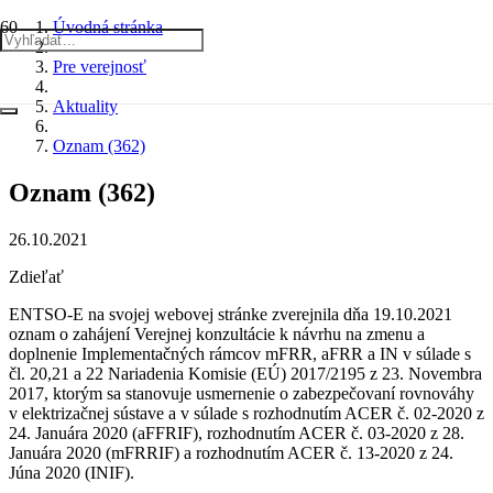
Úvodná stránka
Pre verejnosť
Aktuality
Oznam (362)
Oznam (362)
26.10.2021
Zdieľať
ENTSO-E na svojej webovej stránke zverejnila dňa 19.10.2021
oznam o zahájení
Verejnej konzultácie k návrhu na zmenu a
doplnenie Implementačných rámcov mFRR, aFRR a IN v súlade s
čl. 20,21 a 22 Nariadenia Komisie (EÚ) 2017/2195 z 23. Novembra
2017, ktorým sa stanovuje usmernenie o zabezpečovaní rovnováhy
v elektrizačnej sústave a v súlade s rozhodnutím ACER č. 02-2020 z
24. Januára 2020 (aFFRIF), rozhodnutím ACER č. 03-2020 z 28.
Januára 2020 (mFRRIF) a rozhodnutím ACER č. 13-2020 z 24.
Júna 2020 (INIF).