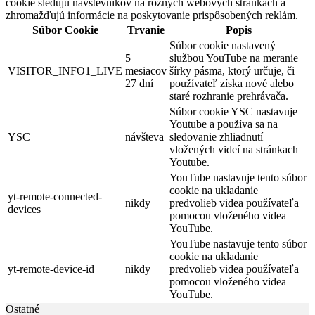
cookie sledujú návštevníkov na rôznych webových stránkach a
zhromažďujú informácie na poskytovanie prispôsobených reklám.
Súbor Cookie
Trvanie
Popis
Súbor cookie nastavený
5
službou YouTube na meranie
VISITOR_INFO1_LIVE
mesiacov
šírky pásma, ktorý určuje, či
27 dní
používateľ získa nové alebo
staré rozhranie prehrávača.
Súbor cookie YSC nastavuje
Youtube a používa sa na
YSC
návšteva
sledovanie zhliadnutí
vložených videí na stránkach
Youtube.
YouTube nastavuje tento súbor
cookie na ukladanie
yt-remote-connected-
nikdy
predvolieb videa používateľa
devices
pomocou vloženého videa
YouTube.
YouTube nastavuje tento súbor
cookie na ukladanie
yt-remote-device-id
nikdy
predvolieb videa používateľa
pomocou vloženého videa
YouTube.
Ostatné