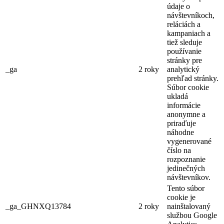
údaje o
návštevníkoch,
reláciách a
kampaniach a
tiež sleduje
používanie
stránky pre
_ga
2 roky
analytický
prehľad stránky.
Súbor cookie
ukladá
informácie
anonymne a
priraďuje
náhodne
vygenerované
číslo na
rozpoznanie
jedinečných
návštevníkov.
Tento súbor
cookie je
_ga_GHNXQ13784
2 roky
nainštalovaný
službou Google