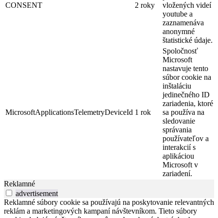
CONSENT
2 roky
vložených videí
youtube a
zaznamenáva
anonymné
štatistické údaje.
Spoločnosť
Microsoft
nastavuje tento
súbor cookie na
inštaláciu
jedinečného ID
zariadenia, ktoré
MicrosoftApplicationsTelemetryDeviceId
1 rok
sa používa na
sledovanie
správania
používateľov a
interakcií s
aplikáciou
Microsoft v
zariadení.
Reklamné
advertisement
Reklamné súbory cookie sa používajú na poskytovanie relevantných
reklám a marketingových kampaní návštevníkom. Tieto súbory