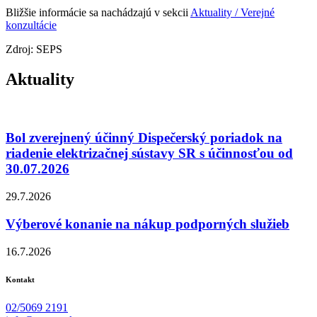
Bližšie informácie sa nachádzajú v sekcii
Aktuality / Verejné
konzultácie
Zdroj: SEPS
Aktuality
Bol zverejnený účinný Dispečerský poriadok na
riadenie elektrizačnej sústavy SR s účinnosťou od
30.07.2026
29.7.2026
Výberové konanie na nákup podporných služieb
16.7.2026
Kontakt
02/5069 2191