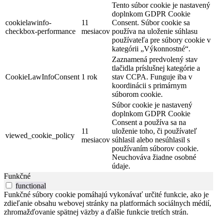
Tento súbor cookie je nastavený
doplnkom GDPR Cookie
cookielawinfo-
11
Consent. Súbor cookie sa
checkbox-performance
mesiacov
používa na uloženie súhlasu
používateľa pre súbory cookie v
kategórii „Výkonnostné“.
Zaznamená predvolený stav
tlačidla príslušnej kategórie a
CookieLawInfoConsent
1 rok
stav CCPA. Funguje iba v
koordinácii s primárnym
súborom cookie.
Súbor cookie je nastavený
doplnkom GDPR Cookie
Consent a používa sa na
11
uloženie toho, či používateľ
viewed_cookie_policy
mesiacov
súhlasil alebo nesúhlasil s
používaním súborov cookie.
Neuchováva žiadne osobné
údaje.
Funkčné
functional
Funkčné súbory cookie pomáhajú vykonávať určité funkcie, ako je
zdieľanie obsahu webovej stránky na platformách sociálnych médií,
zhromažďovanie spätnej väzby a ďalšie funkcie tretích strán.