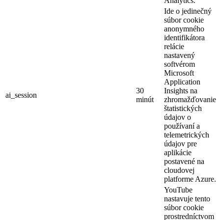
Analytics.
Ide o jedinečný
súbor cookie
anonymného
identifikátora
relácie
nastavený
softvérom
Microsoft
Application
30
Insights na
ai_session
minút
zhromažďovanie
štatistických
údajov o
používaní a
telemetrických
údajov pre
aplikácie
postavené na
cloudovej
platforme Azure.
YouTube
nastavuje tento
súbor cookie
prostredníctvom