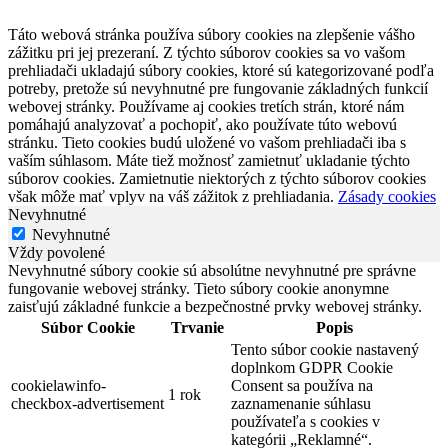
Táto webová stránka používa súbory cookies na zlepšenie vášho
zážitku pri jej prezeraní. Z týchto súborov cookies sa vo vašom
prehliadači ukladajú súbory cookies, ktoré sú kategorizované podľa
potreby, pretože sú nevyhnutné pre fungovanie základných funkcií
webovej stránky. Používame aj cookies tretích strán, ktoré nám
pomáhajú analyzovať a pochopiť, ako používate túto webovú
stránku. Tieto cookies budú uložené vo vašom prehliadači iba s
vaším súhlasom. Máte tiež možnosť zamietnuť ukladanie týchto
súborov cookies. Zamietnutie niektorých z týchto súborov cookies
však môže mať vplyv na váš zážitok z prehliadania.
Zásady cookies
Nevyhnutné
Nevyhnutné
Vždy povolené
Nevyhnutné súbory cookie sú absolútne nevyhnutné pre správne
fungovanie webovej stránky. Tieto súbory cookie anonymne
zaisťujú základné funkcie a bezpečnostné prvky webovej stránky.
Súbor Cookie
Trvanie
Popis
Tento súbor cookie nastavený
doplnkom GDPR Cookie
cookielawinfo-
Consent sa používa na
1 rok
checkbox-advertisement
zaznamenanie súhlasu
používateľa s cookies v
kategórii „Reklamné“.