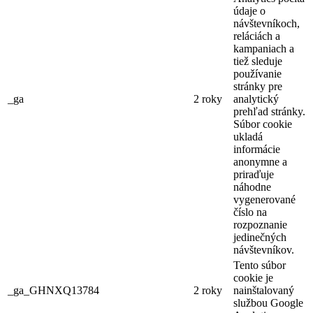
údaje o
návštevníkoch,
reláciách a
kampaniach a
tiež sleduje
používanie
stránky pre
_ga
2 roky
analytický
prehľad stránky.
Súbor cookie
ukladá
informácie
anonymne a
priraďuje
náhodne
vygenerované
číslo na
rozpoznanie
jedinečných
návštevníkov.
Tento súbor
cookie je
_ga_GHNXQ13784
2 roky
nainštalovaný
službou Google