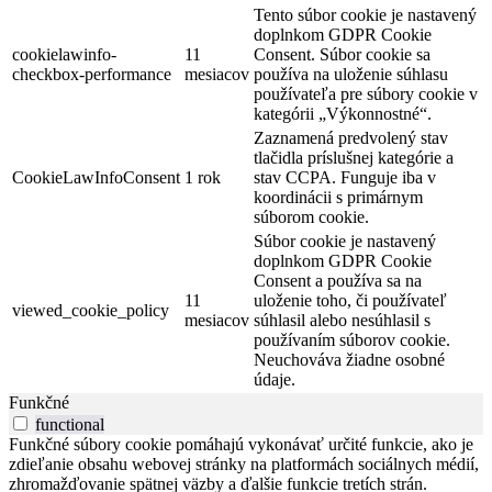
Tento súbor cookie je nastavený
doplnkom GDPR Cookie
cookielawinfo-
11
Consent. Súbor cookie sa
checkbox-performance
mesiacov
používa na uloženie súhlasu
používateľa pre súbory cookie v
kategórii „Výkonnostné“.
Zaznamená predvolený stav
tlačidla príslušnej kategórie a
CookieLawInfoConsent
1 rok
stav CCPA. Funguje iba v
koordinácii s primárnym
súborom cookie.
Súbor cookie je nastavený
doplnkom GDPR Cookie
Consent a používa sa na
11
uloženie toho, či používateľ
viewed_cookie_policy
mesiacov
súhlasil alebo nesúhlasil s
používaním súborov cookie.
Neuchováva žiadne osobné
údaje.
Funkčné
functional
Funkčné súbory cookie pomáhajú vykonávať určité funkcie, ako je
zdieľanie obsahu webovej stránky na platformách sociálnych médií,
zhromažďovanie spätnej väzby a ďalšie funkcie tretích strán.