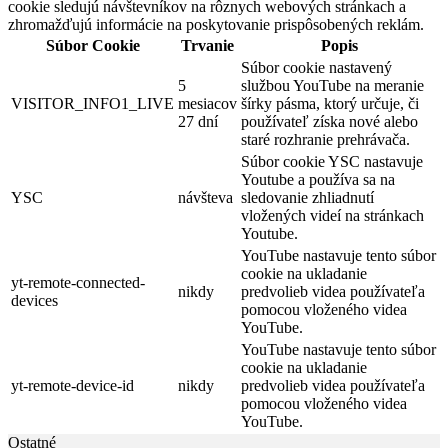
cookie sledujú návštevníkov na rôznych webových stránkach a
zhromažďujú informácie na poskytovanie prispôsobených reklám.
Súbor Cookie
Trvanie
Popis
Súbor cookie nastavený
5
službou YouTube na meranie
VISITOR_INFO1_LIVE
mesiacov
šírky pásma, ktorý určuje, či
27 dní
používateľ získa nové alebo
staré rozhranie prehrávača.
Súbor cookie YSC nastavuje
Youtube a používa sa na
YSC
návšteva
sledovanie zhliadnutí
vložených videí na stránkach
Youtube.
YouTube nastavuje tento súbor
cookie na ukladanie
yt-remote-connected-
nikdy
predvolieb videa používateľa
devices
pomocou vloženého videa
YouTube.
YouTube nastavuje tento súbor
cookie na ukladanie
yt-remote-device-id
nikdy
predvolieb videa používateľa
pomocou vloženého videa
YouTube.
Ostatné