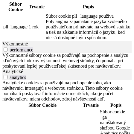
Súbor
Trvanie
Popis
Cookie
Súbor cookie pll _language používa
Polylang na zapamätanie jazyka zvoleného
pll_language
1 rok
používateľom pri návrate na webovú stránku
a tiež na získanie informácií o jazyku, keď
nie sú dostupné iným spôsobom.
Výkonnostné
performance
Výkonnostné súbory cookie sa používajú na pochopenie a analýzu
kľúčových indexov výkonnosti webovej stránky, čo pomáha pri
poskytovaní lepšej používateľskej skúsenosti pre návštevníkov.
Analytické
analytics
Analytické cookies sa používajú na pochopenie toho, ako
návštevníci interagujú s webovou stránkou. Tieto súbory cookie
pomáhajú poskytovať informácie o metrikách, ako je počet
návštevníkov, miera odchodov, zdroj návštevnosti atď.
Súbor Cookie
Trvanie
Popis
Súbor cookie
_ga
nainštalovaný
službou Google
Analytics počíta