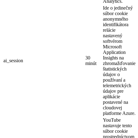
Analytics.
Ide o jedinečný
súbor cookie
anonymného
identifikátora
relácie
nastavený
softvérom
Microsoft
Application
30
Insights na
ai_session
minút
zhromažďovanie
štatistických
údajov o
používaní a
telemetrických
údajov pre
aplikácie
postavené na
cloudovej
platforme Azure.
YouTube
nastavuje tento
súbor cookie
prostredníctvom