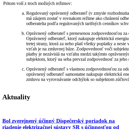
Pritom volí z troch možných režimov:
Regulovaný oprávnený odberateľ (v zmysle rozhodnuti
má záujem zostať v rovnakom režime ako chránení odbera
odberatelia podľa regulovaných tarifných cenníkov sc
Oprávnený odberateľ s prenesenou zodpovednosťou za 
Oprávnený odberateľ, ktorý nakupuje elektrickú energiu
tretej strany, ktorá za neho platí všetky poplatky a nesie 
vzťah je na zmluvnej báze. Zodpovednosť voči subjekt
platby je nezávislá na vzťahu medzi takýmto oprávnen
subjektom, ktorý na seba prevzal zodpovednosť za jeho
Oprávnený odberateľ s vlastnou zodpovednosťou za od
oprávnený odberateľ samostatne nakupuje elektrickú en
zmluvu na vyrovnávanie odchýlok so subjektom zúčtová
Aktuality
Bol zverejnený účinný Dispečerský poriadok na
riadenie elektrizačnej sústavy SR s účinnosťou od