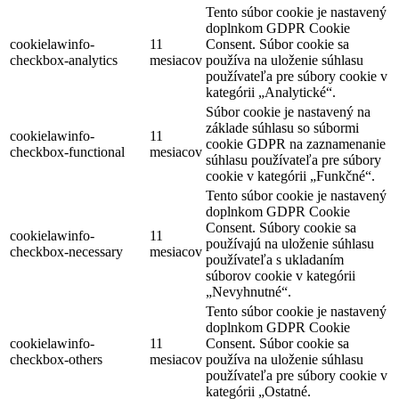
Tento súbor cookie je nastavený
doplnkom GDPR Cookie
cookielawinfo-
11
Consent. Súbor cookie sa
checkbox-analytics
mesiacov
používa na uloženie súhlasu
používateľa pre súbory cookie v
kategórii „Analytické“.
Súbor cookie je nastavený na
základe súhlasu so súbormi
cookielawinfo-
11
cookie GDPR na zaznamenanie
checkbox-functional
mesiacov
súhlasu používateľa pre súbory
cookie v kategórii „Funkčné“.
Tento súbor cookie je nastavený
doplnkom GDPR Cookie
Consent. Súbory cookie sa
cookielawinfo-
11
používajú na uloženie súhlasu
checkbox-necessary
mesiacov
používateľa s ukladaním
súborov cookie v kategórii
„Nevyhnutné“.
Tento súbor cookie je nastavený
doplnkom GDPR Cookie
cookielawinfo-
11
Consent. Súbor cookie sa
checkbox-others
mesiacov
používa na uloženie súhlasu
používateľa pre súbory cookie v
kategórii „Ostatné.