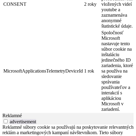
CONSENT
2 roky
vložených videí
youtube a
zaznamenáva
anonymné
štatistické údaje.
Spoločnosť
Microsoft
nastavuje tento
súbor cookie na
inštaláciu
jedinečného ID
zariadenia, ktoré
MicrosoftApplicationsTelemetryDeviceId
1 rok
sa používa na
sledovanie
správania
používateľov a
interakcií s
aplikáciou
Microsoft v
zariadení.
Reklamné
advertisement
Reklamné súbory cookie sa používajú na poskytovanie relevantných
reklám a marketingových kampaní návštevníkom. Tieto súbory