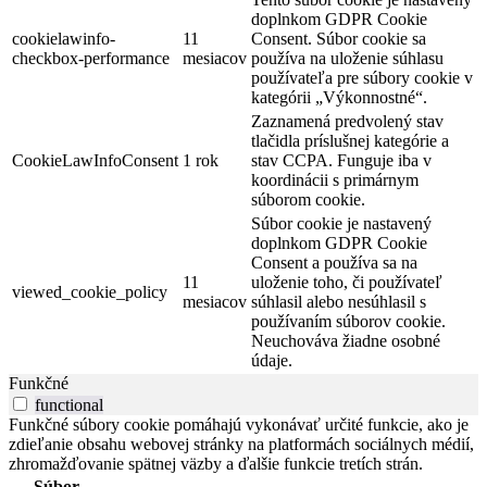
doplnkom GDPR Cookie
cookielawinfo-
11
Consent. Súbor cookie sa
checkbox-performance
mesiacov
používa na uloženie súhlasu
používateľa pre súbory cookie v
kategórii „Výkonnostné“.
Zaznamená predvolený stav
tlačidla príslušnej kategórie a
CookieLawInfoConsent
1 rok
stav CCPA. Funguje iba v
koordinácii s primárnym
súborom cookie.
Súbor cookie je nastavený
doplnkom GDPR Cookie
Consent a používa sa na
11
uloženie toho, či používateľ
viewed_cookie_policy
mesiacov
súhlasil alebo nesúhlasil s
používaním súborov cookie.
Neuchováva žiadne osobné
údaje.
Funkčné
functional
Funkčné súbory cookie pomáhajú vykonávať určité funkcie, ako je
zdieľanie obsahu webovej stránky na platformách sociálnych médií,
zhromažďovanie spätnej väzby a ďalšie funkcie tretích strán.
Súbor