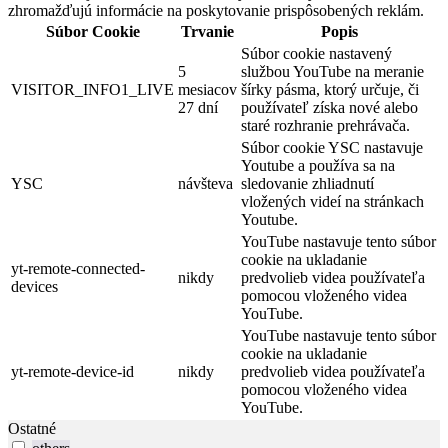
zhromažďujú informácie na poskytovanie prispôsobených reklám.
Súbor Cookie
Trvanie
Popis
Súbor cookie nastavený
5
službou YouTube na meranie
VISITOR_INFO1_LIVE
mesiacov
šírky pásma, ktorý určuje, či
27 dní
používateľ získa nové alebo
staré rozhranie prehrávača.
Súbor cookie YSC nastavuje
Youtube a používa sa na
YSC
návšteva
sledovanie zhliadnutí
vložených videí na stránkach
Youtube.
YouTube nastavuje tento súbor
cookie na ukladanie
yt-remote-connected-
nikdy
predvolieb videa používateľa
devices
pomocou vloženého videa
YouTube.
YouTube nastavuje tento súbor
cookie na ukladanie
yt-remote-device-id
nikdy
predvolieb videa používateľa
pomocou vloženého videa
YouTube.
Ostatné