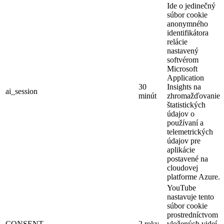
Ide o jedinečný
súbor cookie
anonymného
identifikátora
relácie
nastavený
softvérom
Microsoft
Application
30
Insights na
ai_session
minút
zhromažďovanie
štatistických
údajov o
používaní a
telemetrických
údajov pre
aplikácie
postavené na
cloudovej
platforme Azure.
YouTube
nastavuje tento
súbor cookie
prostredníctvom
CONSENT
2 roky
vložených videí