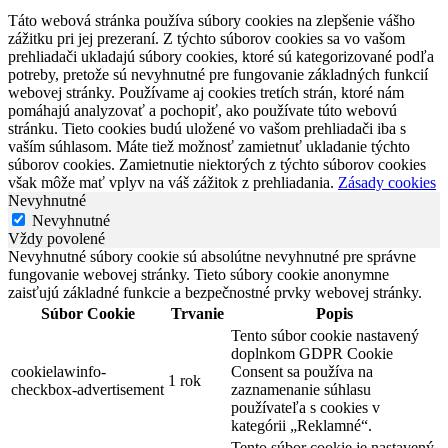
Táto webová stránka používa súbory cookies na zlepšenie vášho
zážitku pri jej prezeraní. Z týchto súborov cookies sa vo vašom
prehliadači ukladajú súbory cookies, ktoré sú kategorizované podľa
potreby, pretože sú nevyhnutné pre fungovanie základných funkcií
webovej stránky. Používame aj cookies tretích strán, ktoré nám
pomáhajú analyzovať a pochopiť, ako používate túto webovú
stránku. Tieto cookies budú uložené vo vašom prehliadači iba s
vaším súhlasom. Máte tiež možnosť zamietnuť ukladanie týchto
súborov cookies. Zamietnutie niektorých z týchto súborov cookies
však môže mať vplyv na váš zážitok z prehliadania.
Zásady cookies
Nevyhnutné
Nevyhnutné
Vždy povolené
Nevyhnutné súbory cookie sú absolútne nevyhnutné pre správne
fungovanie webovej stránky. Tieto súbory cookie anonymne
zaisťujú základné funkcie a bezpečnostné prvky webovej stránky.
Súbor Cookie
Trvanie
Popis
Tento súbor cookie nastavený
doplnkom GDPR Cookie
cookielawinfo-
Consent sa používa na
1 rok
checkbox-advertisement
zaznamenanie súhlasu
používateľa s cookies v
kategórii „Reklamné“.
Tento súbor cookie je nastavený