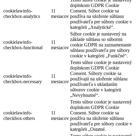
doplnkom GDPR Cookie
cookielawinfo-
11
Consent. Súbor cookie sa
checkbox-analytics
mesiacov
používa na uloženie súhlasu
používateľa pre súbory cookie v
kategórii „Analytické“.
Súbor cookie je nastavený na
základe súhlasu so súbormi
cookielawinfo-
11
cookie GDPR na zaznamenanie
checkbox-functional
mesiacov
súhlasu používateľa pre súbory
cookie v kategórii „Funkčné“.
Tento súbor cookie je nastavený
doplnkom GDPR Cookie
Consent. Súbory cookie sa
cookielawinfo-
11
používajú na uloženie súhlasu
checkbox-necessary
mesiacov
používateľa s ukladaním
súborov cookie v kategórii
„Nevyhnutné“.
Tento súbor cookie je nastavený
doplnkom GDPR Cookie
cookielawinfo-
11
Consent. Súbor cookie sa
checkbox-others
mesiacov
používa na uloženie súhlasu
používateľa pre súbory cookie v
kategórii „Ostatné.
Tento súbor cookie je nastavený