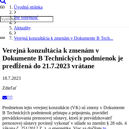
Úvodná stránka
Pre verejnosť
Aktuality
Verejná konzultácia k zmenám v Dokumente B Tech...
Verejná konzultácia k zmenám v
Dokumente B Technických podmienok je
predĺžená do 21.7.2023 vrátane
18.7.2023
Zdieľať
Predmetom tejto verejnej konzultácie (VK) sú zmeny v Dokumente
B Technických podmienok prístupu a pripojenia, pravidiel
prevádzkovania prenosovej sústavy, ktorú je prevádzkovateľ
prenosovej sústavy povinný vykonať v súlade so znením § 28 ods. 4
zákona č. 251/2012 Z. z. o energetike. Viac sa dočítate
tu
.