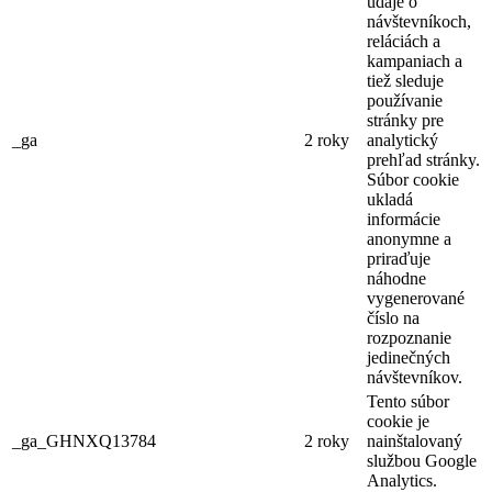
údaje o
návštevníkoch,
reláciách a
kampaniach a
tiež sleduje
používanie
stránky pre
_ga
2 roky
analytický
prehľad stránky.
Súbor cookie
ukladá
informácie
anonymne a
priraďuje
náhodne
vygenerované
číslo na
rozpoznanie
jedinečných
návštevníkov.
Tento súbor
cookie je
_ga_GHNXQ13784
2 roky
nainštalovaný
službou Google
Analytics.