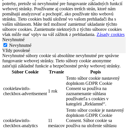
potreby, pretože sú nevyhnutné pre fungovanie základných funkcií
webovej stránky. Používame aj cookies tretích strán, ktoré nám
pomáhajú analyzovať a pochopiť, ako používate túto webovú
stránku. Tieto cookies budú uložené vo vašom prehliadači iba s
vaším súhlasom. Máte tiež možnosť zamietnuť ukladanie týchto
súborov cookies. Zamietnutie niektorých z týchto súborov cookies
však môže mať vplyv na váš zážitok z prehliadania.
Zásady cookies
Nevyhnutné
Nevyhnutné
Vždy povolené
Nevyhnutné súbory cookie sú absolútne nevyhnutné pre správne
fungovanie webovej stránky. Tieto súbory cookie anonymne
zaisťujú základné funkcie a bezpečnostné prvky webovej stránky.
Súbor Cookie
Trvanie
Popis
Tento súbor cookie nastavený
doplnkom GDPR Cookie
cookielawinfo-
Consent sa používa na
1 rok
checkbox-advertisement
zaznamenanie súhlasu
používateľa s cookies v
kategórii „Reklamné“.
Tento súbor cookie je nastavený
doplnkom GDPR Cookie
cookielawinfo-
11
Consent. Súbor cookie sa
checkbox-analytics
mesiacov
používa na uloženie súhlasu