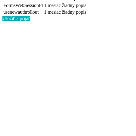
FormsWebSessionId
1 mesiac
žiadny popis
usenewauthrollout
1 mesiac
žiadny popis
Uložiť a prijať