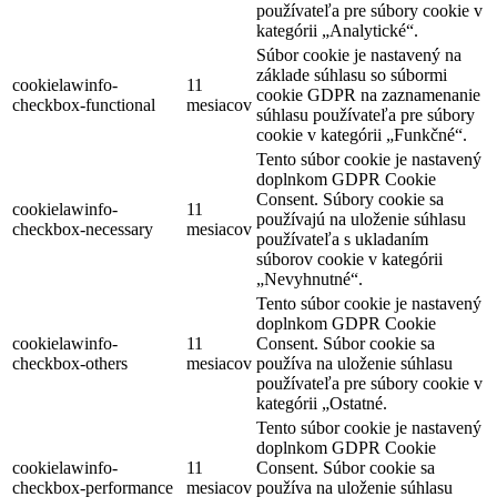
používateľa pre súbory cookie v
kategórii „Analytické“.
Súbor cookie je nastavený na
základe súhlasu so súbormi
cookielawinfo-
11
cookie GDPR na zaznamenanie
checkbox-functional
mesiacov
súhlasu používateľa pre súbory
cookie v kategórii „Funkčné“.
Tento súbor cookie je nastavený
doplnkom GDPR Cookie
Consent. Súbory cookie sa
cookielawinfo-
11
používajú na uloženie súhlasu
checkbox-necessary
mesiacov
používateľa s ukladaním
súborov cookie v kategórii
„Nevyhnutné“.
Tento súbor cookie je nastavený
doplnkom GDPR Cookie
cookielawinfo-
11
Consent. Súbor cookie sa
checkbox-others
mesiacov
používa na uloženie súhlasu
používateľa pre súbory cookie v
kategórii „Ostatné.
Tento súbor cookie je nastavený
doplnkom GDPR Cookie
cookielawinfo-
11
Consent. Súbor cookie sa
checkbox-performance
mesiacov
používa na uloženie súhlasu