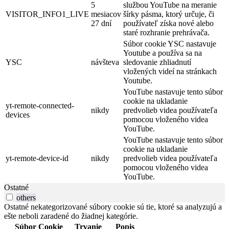
5
službou YouTube na meranie
VISITOR_INFO1_LIVE
mesiacov
šírky pásma, ktorý určuje, či
27 dní
používateľ získa nové alebo
staré rozhranie prehrávača.
Súbor cookie YSC nastavuje
Youtube a používa sa na
YSC
návšteva
sledovanie zhliadnutí
vložených videí na stránkach
Youtube.
YouTube nastavuje tento súbor
cookie na ukladanie
yt-remote-connected-
nikdy
predvolieb videa používateľa
devices
pomocou vloženého videa
YouTube.
YouTube nastavuje tento súbor
cookie na ukladanie
yt-remote-device-id
nikdy
predvolieb videa používateľa
pomocou vloženého videa
YouTube.
Ostatné
others
Ostatné nekategorizované súbory cookie sú tie, ktoré sa analyzujú a
ešte neboli zaradené do žiadnej kategórie.
Súbor Cookie
Trvanie
Popis