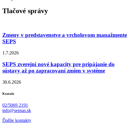
Tlačové správy
Zmeny v predstavenstve a vrcholovom manažmente
SEPS
1.7.2026
SEPS zverejní nové kapacity pre pripájanie do
sústavy až po zapracovaní zmien v systéme
30.6.2026
Kontakt
02/5069 2191
info@sepsas.sk
Ďalšie kontakty