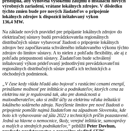
pristúpila, aby vyhovela vysokému záujmu o inštaláciu nových
výrobných zariadení, vrátane lokálnych zdrojov. V dôsledku
týchto zmien bude pre nových žiadateľov o pripojenie
lokálnych zdrojov k dispozícii inštalovaný výkon
136,4 MW.
Na základe nových pravidiel pre pripájanie lokálnych zdrojov do
elektrizačnej sústavy budú prevádzkovatelia regionálnych
distribučných sústav vybavovať žiadosti o pripojenie lokálnych
zdrojov bez započítavania schváleného inštalovaného výkonu týchto
zdrojov do limitov sústavy. A to nielen z pohľadu flexibility, ale aj z
pohľadu priepustnosti sústavy. Žiadateľom bude schválený
inštalovaný výkon prideľovaný jednotlivými prevádzkovateľmi
regionálnych distribučných sústav podľa ich technických a
obchodných podmienok.
„V čase kedy vláda hľadá ako bojovať s rastúcimi cenami energií,
prinášame možnosť pre inštitúcie a podnikateľov, ktorých cena za
elektrinu nie je regulovaná tak, ako pre domácnosti a
maloodberateľov, ako si znížiť účty za elektrinu vďaka inštalácii
lokálneho solárneho zdroja. Navýšenie limitov pre nové žiadosti o
pripojenie pomôže najmä žiadateľom na západnom Slovensku, kde
bolo ich vybavovanie od júla 2022 z technických príčin pozastavené.
Jedná sa hlavne o nemocnice, školy, verejné inštitúcie, samosprávy
a malých a stredných podnikateľov,“
priblížil
Peter Dovhun,