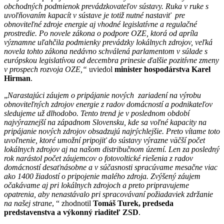
obchodných podmienok prevádzkovateľov sústavy. Ruka v ruke s
uvoľňovaním kapacít v sústave je totiž nutné nastaviť pre
obnoviteľné zdroje energie aj vhodné legislatívne a regulačné
prostredie. Po novele zákona o podpore OZE, ktorá od apríla
významne uľahčila podmienky prevádzky lokálnych zdrojov, veľká
novela tohto zákona nedávno schválená parlamentom v súlade s
európskou legislatívou od decembra prinesie ďalšie pozitívne zmeny
v prospech rozvoja OZE,“
uviedol
minister hospodárstva Karel
Hirman
.
„
Narastajúci záujem o pripájanie nových zariadení na výrobu
obnoviteľných zdrojov energie z radov domácností a podnikateľov
sledujeme už dlhodobo. Tento trend je v poslednom období
najvýraznejší na západnom Slovensku, kde sa voľné kapacity na
pripájanie nových zdrojov obsadzujú najrýchlejšie. Preto vítame toto
uvoľnenie, ktoré umožní pripojiť do sústavy výrazne väčší počet
lokálnych zdrojov aj na našom distribučnom území. Len za posledný
rok narástol počet záujemcov o fotovoltické riešenia z radov
domácností desaťnásobne a v súčasnosti spracúvame mesačne viac
ako 1400 žiadostí o pripojenie malého zdroja. Zvýšený záujem
očakávame aj pri lokálnych zdrojoch a preto pripravujeme
opatrenia, aby nenastávalo pri spracovávaní požiadaviek zdržanie
na našej strane
, “ zhodnotil
Tomáš Turek, predseda
predstavenstva a výkonný riaditeľ ZSD
.