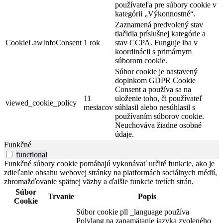
používateľa pre súbory cookie v
kategórii „Výkonnostné“.
Zaznamená predvolený stav
tlačidla príslušnej kategórie a
CookieLawInfoConsent
1 rok
stav CCPA. Funguje iba v
koordinácii s primárnym
súborom cookie.
Súbor cookie je nastavený
doplnkom GDPR Cookie
Consent a používa sa na
11
uloženie toho, či používateľ
viewed_cookie_policy
mesiacov
súhlasil alebo nesúhlasil s
používaním súborov cookie.
Neuchováva žiadne osobné
údaje.
Funkčné
functional
Funkčné súbory cookie pomáhajú vykonávať určité funkcie, ako je
zdieľanie obsahu webovej stránky na platformách sociálnych médií,
zhromažďovanie spätnej väzby a ďalšie funkcie tretích strán.
Súbor
Trvanie
Popis
Cookie
Súbor cookie pll _language používa
Polylang na zapamätanie jazyka zvoleného