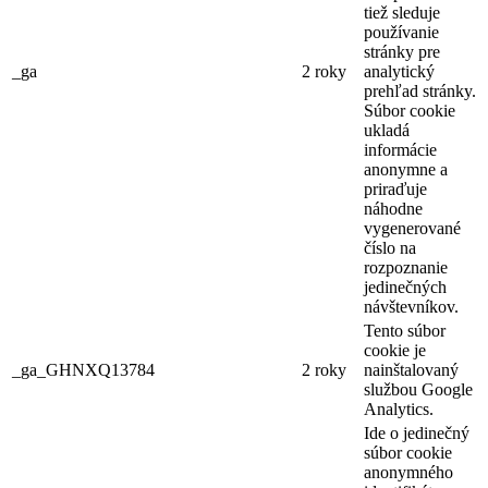
tiež sleduje
používanie
stránky pre
_ga
2 roky
analytický
prehľad stránky.
Súbor cookie
ukladá
informácie
anonymne a
priraďuje
náhodne
vygenerované
číslo na
rozpoznanie
jedinečných
návštevníkov.
Tento súbor
cookie je
_ga_GHNXQ13784
2 roky
nainštalovaný
službou Google
Analytics.
Ide o jedinečný
súbor cookie
anonymného