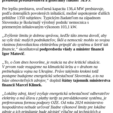
predseda predstavenstva a generálny riaditeľ SEPS
.
Pre lepšiu predstavu, uvoľnená kapacita 136,4 MW predstavuje,
podľa doterajších povolených inštalácií, možné uspokojenie ďalších
približne 1350 subjektov. Typickým žiadateľom na západnom
Slovensku je škola/malý výrobný podnik/ nemocnica s
priemerným inštalovaným výkonom 103,1 kW.
„Zvýšenie limitu je dobrou správou, keďže táto zmena dovolí, aby
sa vyše tisíc malých podnikateľov, škôl a nemocníc mohlo so svojou
vlastnou fotovoltaickou elektrárňou pripojiť do systému a šetriť tak
financie,“
skonštatoval
podpredseda vlády a minister financií
Igor Matovič
.
„To, o čom dnes hovoríme, je reakcia na dve kritické situácie.
V prvom rade reagujeme na klimatickú krízu a v druhom na
prebiehajúcu vojnu na Ukrajine. Práve takýmito krokmi totiž
postupne budujeme energetickú sebestačnosť Slovenska, a to na
báze obnoviteľných zdrojov,“
doplnil
štátny tajomník ministerstva
financií Marcel Klimek.
„Lokálny zdroj, ktorý zvyšuje energetickú sebestačnosť odberateľov
elektriny a má úľavu z platby tarify za prevádzkovanie systému, je
preferovanou formou podpory OZE. Od roku 2024 ministerstvo
hospodárstva nebude určovať žiadne výkonové limity pre lokálne
zdroje a ich pripájanie bude závisieť výlučne od technických a