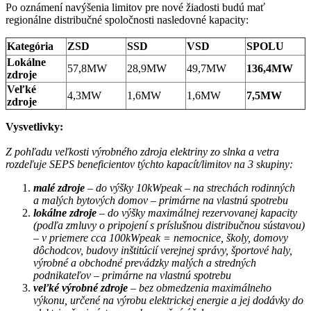
Po oznámení navýšenia limitov pre nové žiadosti budú mať
regionálne distribučné spoločnosti nasledovné kapacity:
Kategória
ZSD
SSD
VSD
SPOLU
Lokálne
57,8MW
28,9MW
49,7MW
136,4MW
zdroje
Veľké
4,3MW
1,6MW
1,6MW
7,5MW
zdroje
Vysvetlivky:
Z pohľadu veľkosti výrobného zdroja elektriny zo slnka a vetra
rozdeľuje SEPS beneficientov týchto kapacít/limitov na 3 skupiny:
malé zdroje
– do výšky 10kWpeak – na strechách rodinných
a malých bytových domov – primárne na vlastnú spotrebu
lokálne zdroje
– do výšky maximálnej rezervovanej kapacity
(podľa zmluvy o pripojení s príslušnou distribučnou sústavou)
– v priemere cca 100kWpeak = nemocnice, školy, domovy
dôchodcov, budovy inštitúcií verejnej správy, športové haly,
výrobné a obchodné prevádzky malých a stredných
podnikateľov – primárne na vlastnú spotrebu
veľké výrobné zdroje
– bez obmedzenia maximálneho
výkonu, určené na výrobu elektrickej energie a jej dodávky do