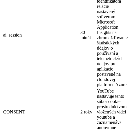
identifikátora
relácie
nastavený
softvérom
Microsoft
Application
30
Insights na
ai_session
minút
zhromažďovanie
štatistických
údajov o
používaní a
telemetrických
údajov pre
aplikácie
postavené na
cloudovej
platforme Azure.
YouTube
nastavuje tento
súbor cookie
prostredníctvom
CONSENT
2 roky
vložených videí
youtube a
zaznamenáva
anonymné