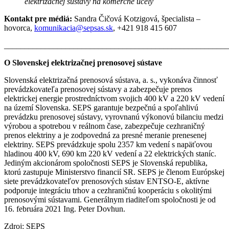
elektrizačnej sústavy na komerčné účely
Kontakt pre médiá:
Sandra Čičová Kotzigová, špecialista –
hovorca,
komunikacia@sepsas.sk
, +421 918 415 607
_______________________________________________________
O Slovenskej elektrizačnej prenosovej sústave
Slovenská elektrizačná prenosová sústava, a. s., vykonáva činnosť
prevádzkovateľa prenosovej sústavy a zabezpečuje prenos
elektrickej energie prostredníctvom svojich 400 kV a 220 kV vedení
na území Slovenska. SEPS garantuje bezpečnú a spoľahlivú
prevádzku prenosovej sústavy, vyrovnanú výkonovú bilanciu medzi
výrobou a spotrebou v reálnom čase, zabezpečuje cezhraničný
prenos elektriny a je zodpovedná za presné meranie prenesenej
elektriny. SEPS prevádzkuje spolu 2357 km vedení s napäťovou
hladinou 400 kV, 690 km 220 kV vedení a 22 elektrických staníc.
Jediným akcionárom spoločnosti SEPS je Slovenská republika,
ktorú zastupuje Ministerstvo financií SR. SEPS je členom Európskej
siete prevádzkovateľov prenosových sústav ENTSO-E, aktívne
podporuje integráciu trhov a cezhraničnú kooperáciu s okolitými
prenosovými sústavami. Generálnym riaditeľom spoločnosti je od
16. februára 2021 Ing. Peter Dovhun.
Zdroj: SEPS