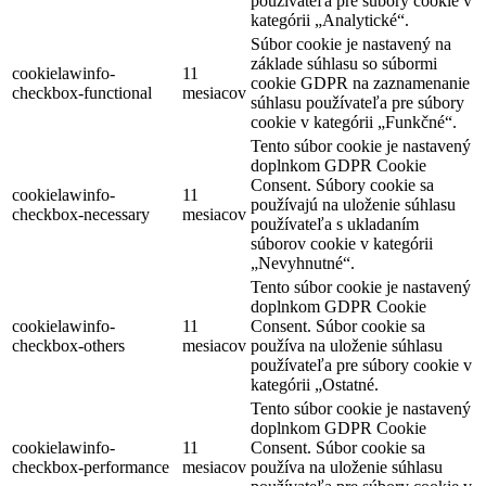
používateľa pre súbory cookie v
kategórii „Analytické“.
Súbor cookie je nastavený na
základe súhlasu so súbormi
cookielawinfo-
11
cookie GDPR na zaznamenanie
checkbox-functional
mesiacov
súhlasu používateľa pre súbory
cookie v kategórii „Funkčné“.
Tento súbor cookie je nastavený
doplnkom GDPR Cookie
Consent. Súbory cookie sa
cookielawinfo-
11
používajú na uloženie súhlasu
checkbox-necessary
mesiacov
používateľa s ukladaním
súborov cookie v kategórii
„Nevyhnutné“.
Tento súbor cookie je nastavený
doplnkom GDPR Cookie
cookielawinfo-
11
Consent. Súbor cookie sa
checkbox-others
mesiacov
používa na uloženie súhlasu
používateľa pre súbory cookie v
kategórii „Ostatné.
Tento súbor cookie je nastavený
doplnkom GDPR Cookie
cookielawinfo-
11
Consent. Súbor cookie sa
checkbox-performance
mesiacov
používa na uloženie súhlasu