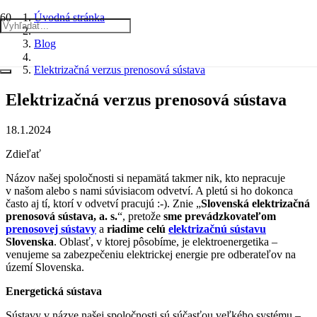
Úvodná stránka
Blog
Elektrizačná verzus prenosová sústava
Elektrizačná verzus prenosová sústava
18.1.2024
Zdieľať
Názov našej spoločnosti si nepamätá takmer nik, kto nepracuje
v našom alebo s nami súvisiacom odvetví. A pletú si ho dokonca
často aj tí, ktorí v odvetví pracujú :-). Znie „
Slovenská elektrizačná
prenosová sústava, a. s.
“, pretože
sme prevádzkovateľom
prenosovej sústavy
a
riadime celú
elektrizačnú sústavu
Slovenska
. Oblasť, v ktorej pôsobíme, je elektroenergetika –
venujeme sa zabezpečeniu elektrickej energie pre odberateľov na
území Slovenska.
Energetická sústava
Sústavy v názve našej spoločnosti sú súčasťou veľkého systému –