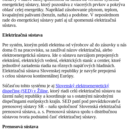
energetickej sústavy, ktorý pozostáva z viacerých prvkov a pokrýva
oblasť celej energetiky. Napríklad zásobovanie plynom, teplom,
kvapalnými palivami (benzín, nafta) a podobne. V neposlednom
rade do energetickej sústavy patrí aj už spomenutá elektrizačná
sústava.
Elektrizačná sústava
Pre systém, ktorým prúdi elektrina od výrobcov až do zásuvky u nás
doma či na pracovisku, sa zaužíval názov elektrizačná, alebo
elektroenergetická sústava. Ide o sústavu navzájom prepojených
elektrární, elektrických vedení, elektrických staníc a centier, ktoré
jednotlivé zariadenia riadia na rôznych napäťových hladinách.
Elektrizačná sústava Slovenskej republiky je navyše prepojená
s celou sústavou kontinentálnej Európy.
Súčasťou tohto systému je aj
Slovenský elektroenergetický
dispečing (SED) v Žiline
, ktorý riadi celú elektrizačnú sústavu na
území našej republiky a koordinuje sa s ostatnými národnými
dispečingami európskych krajín. SED patrí pod prevádzkovateľa
prenosovej sústavy SR – našu spoločnosť Slovenská elektrizačná
prenosová sústava, a. s. Prenosová sústava spolu s distribučnou
sústavou tvoria podstatnú časť elektrizačnej sústavy.
Prenosová sústava