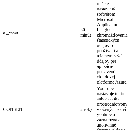
relácie
nastavený
softvérom
Microsoft
Application
30
Insights na
ai_session
minút
zhromažďovanie
štatistických
údajov o
používaní a
telemetrických
údajov pre
aplikácie
postavené na
cloudovej
platforme Azure.
YouTube
nastavuje tento
súbor cookie
prostredníctvom
CONSENT
2 roky
vložených videí
youtube a
zaznamenáva
anonymné