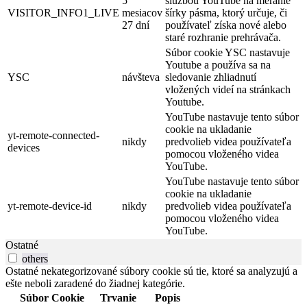
5
službou YouTube na meranie
VISITOR_INFO1_LIVE
mesiacov
šírky pásma, ktorý určuje, či
27 dní
používateľ získa nové alebo
staré rozhranie prehrávača.
Súbor cookie YSC nastavuje
Youtube a používa sa na
YSC
návšteva
sledovanie zhliadnutí
vložených videí na stránkach
Youtube.
YouTube nastavuje tento súbor
cookie na ukladanie
yt-remote-connected-
nikdy
predvolieb videa používateľa
devices
pomocou vloženého videa
YouTube.
YouTube nastavuje tento súbor
cookie na ukladanie
yt-remote-device-id
nikdy
predvolieb videa používateľa
pomocou vloženého videa
YouTube.
Ostatné
others
Ostatné nekategorizované súbory cookie sú tie, ktoré sa analyzujú a
ešte neboli zaradené do žiadnej kategórie.
Súbor Cookie
Trvanie
Popis