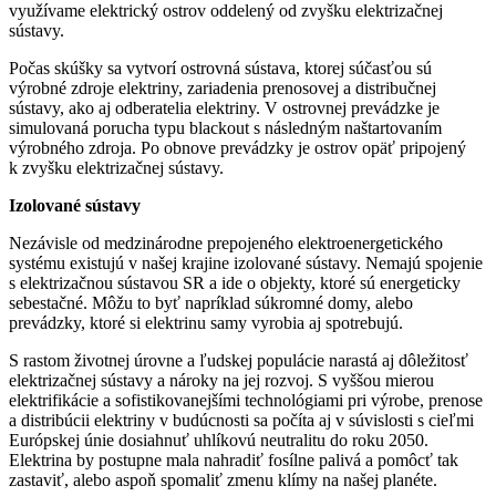
využívame elektrický ostrov oddelený od zvyšku elektrizačnej
sústavy.
Počas skúšky sa vytvorí ostrovná sústava, ktorej súčasťou sú
výrobné zdroje elektriny, zariadenia prenosovej a distribučnej
sústavy, ako aj odberatelia elektriny. V ostrovnej prevádzke je
simulovaná porucha typu blackout s následným naštartovaním
výrobného zdroja. Po obnove prevádzky je ostrov opäť pripojený
k zvyšku elektrizačnej sústavy.
Izolované sústavy
Nezávisle od medzinárodne prepojeného elektroenergetického
systému existujú v našej krajine izolované sústavy. Nemajú spojenie
s elektrizačnou sústavou SR a ide o objekty, ktoré sú energeticky
sebestačné. Môžu to byť napríklad súkromné domy, alebo
prevádzky, ktoré si elektrinu samy vyrobia aj spotrebujú.
S rastom životnej úrovne a ľudskej populácie narastá aj dôležitosť
elektrizačnej sústavy a nároky na jej rozvoj. S vyššou mierou
elektrifikácie a sofistikovanejšími technológiami pri výrobe, prenose
a distribúcii elektriny v budúcnosti sa počíta aj v súvislosti s cieľmi
Európskej únie dosiahnuť uhlíkovú neutralitu do roku 2050.
Elektrina by postupne mala nahradiť fosílne palivá a pomôcť tak
zastaviť, alebo aspoň spomaliť zmenu klímy na našej planéte.