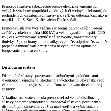
Prenosová sústava zabezpečuje prenos elektrickej energie od
veľkých výrobcov (napríklad z jadrových či vodných elektrární) do
podriadených distribučných sústav a k veľkým odberateľom, ako je
napríklad U. S. Steel Košice alebo Duslo v Šali.
Prenosovú sústavu tvoria rôzne zariadenia od vonkajších vedení
zvlášť vysokého napätia (400 kV) a veľmi vysokého napätia (220
kV) cez kombinované zemné laná, rozvodne, transformátory,
tlmivky až po ochrany a automatiky, vypínače, odpojovače, zvodiče
prepätia a mnohé ďalšie zariadenia nevyhnutné na optimálne
fungovanie prenosu elektriny.
Distribučná sústava
Distribučné sústavy spravované distribučnými spoločnosťami
v regiónoch západného, stredného a východného Slovenska vedú
elektrinu ku koncovým spotrebiteľom, teda k vám do elektrickej
zásuvky.
V krajine rozoznáte vedenia prenosovej od vedení distribučnej
sústavy pomerne jednoducho. Prenosová sústava v porovnaní s
distribučnými sústavami využíva masívnejšie a vyššie stožiare.
Môžete ich najčastejšie vidieť popri diaľnici, medzimestských