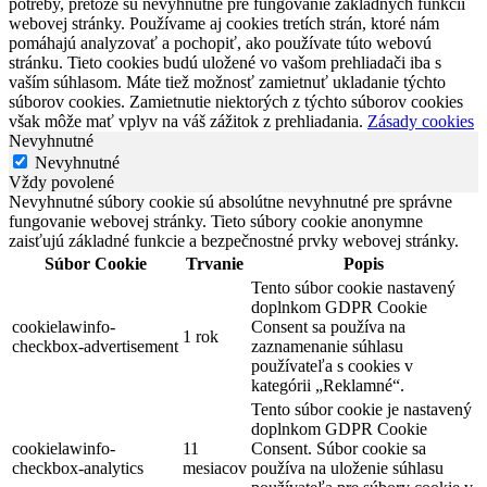
potreby, pretože sú nevyhnutné pre fungovanie základných funkcií
webovej stránky. Používame aj cookies tretích strán, ktoré nám
pomáhajú analyzovať a pochopiť, ako používate túto webovú
stránku. Tieto cookies budú uložené vo vašom prehliadači iba s
vaším súhlasom. Máte tiež možnosť zamietnuť ukladanie týchto
súborov cookies. Zamietnutie niektorých z týchto súborov cookies
však môže mať vplyv na váš zážitok z prehliadania.
Zásady cookies
Nevyhnutné
Nevyhnutné
Vždy povolené
Nevyhnutné súbory cookie sú absolútne nevyhnutné pre správne
fungovanie webovej stránky. Tieto súbory cookie anonymne
zaisťujú základné funkcie a bezpečnostné prvky webovej stránky.
Súbor Cookie
Trvanie
Popis
Tento súbor cookie nastavený
doplnkom GDPR Cookie
cookielawinfo-
Consent sa používa na
1 rok
checkbox-advertisement
zaznamenanie súhlasu
používateľa s cookies v
kategórii „Reklamné“.
Tento súbor cookie je nastavený
doplnkom GDPR Cookie
cookielawinfo-
11
Consent. Súbor cookie sa
checkbox-analytics
mesiacov
používa na uloženie súhlasu