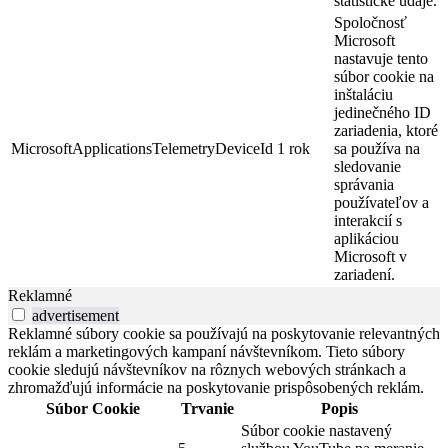
štatistické údaje.
Spoločnosť
Microsoft
nastavuje tento
súbor cookie na
inštaláciu
jedinečného ID
zariadenia, ktoré
MicrosoftApplicationsTelemetryDeviceId
1 rok
sa používa na
sledovanie
správania
používateľov a
interakcií s
aplikáciou
Microsoft v
zariadení.
Reklamné
advertisement
Reklamné súbory cookie sa používajú na poskytovanie relevantných
reklám a marketingových kampaní návštevníkom. Tieto súbory
cookie sledujú návštevníkov na rôznych webových stránkach a
zhromažďujú informácie na poskytovanie prispôsobených reklám.
Súbor Cookie
Trvanie
Popis
Súbor cookie nastavený