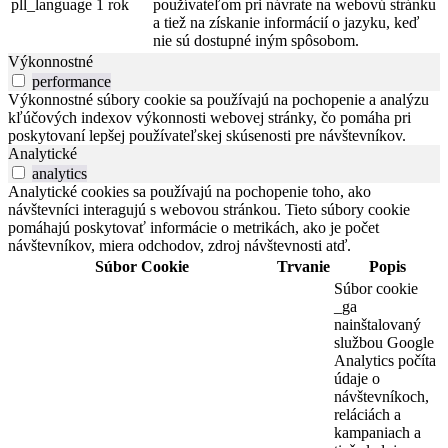
pll_language
1 rok
používateľom pri návrate na webovú stránku
a tiež na získanie informácií o jazyku, keď
nie sú dostupné iným spôsobom.
Výkonnostné
performance
Výkonnostné súbory cookie sa používajú na pochopenie a analýzu
kľúčových indexov výkonnosti webovej stránky, čo pomáha pri
poskytovaní lepšej používateľskej skúsenosti pre návštevníkov.
Analytické
analytics
Analytické cookies sa používajú na pochopenie toho, ako
návštevníci interagujú s webovou stránkou. Tieto súbory cookie
pomáhajú poskytovať informácie o metrikách, ako je počet
návštevníkov, miera odchodov, zdroj návštevnosti atď.
Súbor Cookie
Trvanie
Popis
Súbor cookie
_ga
nainštalovaný
službou Google
Analytics počíta
údaje o
návštevníkoch,
reláciách a
kampaniach a