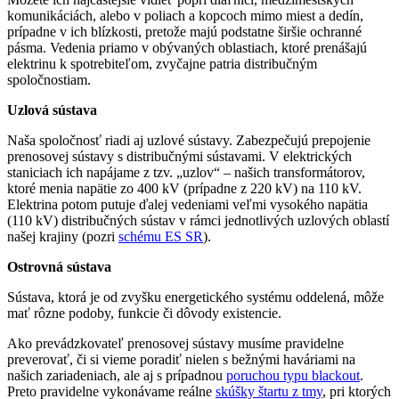
komunikáciách, alebo v poliach a kopcoch mimo miest a dedín,
prípadne v ich blízkosti, pretože majú podstatne širšie ochranné
pásma. Vedenia priamo v obývaných oblastiach, ktoré prenášajú
elektrinu k spotrebiteľom, zvyčajne patria distribučným
spoločnostiam.
Uzlová sústava
Naša spoločnosť riadi aj uzlové sústavy. Zabezpečujú prepojenie
prenosovej sústavy s distribučnými sústavami. V elektrických
staniciach ich napájame z tzv. „uzlov“ – našich transformátorov,
ktoré menia napätie zo 400 kV (prípadne z 220 kV) na 110 kV.
Elektrina potom putuje ďalej vedeniami veľmi vysokého napätia
(110 kV) distribučných sústav v rámci jednotlivých uzlových oblastí
našej krajiny (pozri
schému ES SR
).
Ostrovná sústava
Sústava, ktorá je od zvyšku energetického systému oddelená, môže
mať rôzne podoby, funkcie či dôvody existencie.
Ako prevádzkovateľ prenosovej sústavy musíme pravidelne
preverovať, či si vieme poradiť nielen s bežnými haváriami na
našich zariadeniach, ale aj s prípadnou
poruchou typu blackout
.
Preto pravidelne vykonávame reálne
skúšky štartu z tmy
, pri ktorých