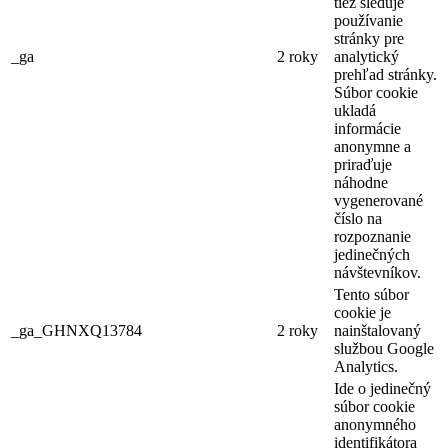
tiež sleduje
používanie
stránky pre
_ga
2 roky
analytický
prehľad stránky.
Súbor cookie
ukladá
informácie
anonymne a
priraďuje
náhodne
vygenerované
číslo na
rozpoznanie
jedinečných
návštevníkov.
Tento súbor
cookie je
_ga_GHNXQ13784
2 roky
nainštalovaný
službou Google
Analytics.
Ide o jedinečný
súbor cookie
anonymného
identifikátora