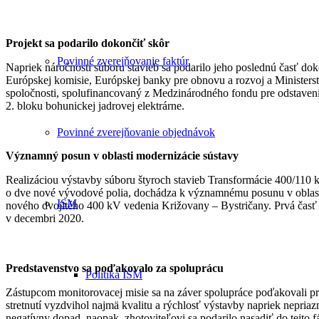
Projekt sa podarilo dokončiť skôr
Povinné zverejňovanie faktúr
Napriek náročnosti súboru stavieb sa podarilo jeho poslednú časť do
Európskej komisie, Európskej banky pre obnovu a rozvoj a Ministerst
spoločnosti, spolufinancovaný z Medzinárodného fondu pre odstaveni
2. bloku bohunickej jadrovej elektrárne.
Povinné zverejňovanie objednávok
Významný posun v oblasti modernizácie sústavy
Realizáciou výstavby súboru štyroch stavieb Transformácie 400/110 
o dve nové vývodové polia, dochádza k významnému posunu v oblasti
ISM
nového dvojitého 400 kV vedenia Križovany – Bystričany. Prvá časť
v decembri 2020.
Predstavenstvo sa poďakovalo za spoluprácu
Politika ISM
Zástupcom monitorovacej misie sa na záver spolupráce poďakovali pre
stretnutí vyzdvihol najmä kvalitu a rýchlosť výstavby napriek n
negatívny dopad, naopak, zhotoviteľovi sa podarilo nasadiť do tejto