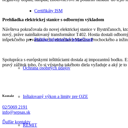
Certifikáty ISM
Prehliadka elektrickej stanice s odborným výkladom
Návšteva pokračovala do novej elektrickej stanice v Bystričanoch, k
nový, práve nainštalovaný transformátor T402. Hostia dostali odborný
Politika informačnej bezpečnosti
inšpekčného prevádzkového elektrikára Mariána Prochockého a inžinie
Spolupráca s európskymi inštitúciami dostala aj impozantnú bodku. E
pravý zážitok toho, čo si výstavba takéhoto diela vyžaduje a aký je to
Ochrana osobných údajov
Kontakt
Inštalovaný výkon a limity pre OZE
02/5069 2191
info@sepsas.sk
Ďalšie kontakty
REMIT