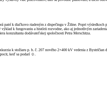
torá patrí k diaľkovo riadeným z dispečingu v Žiline. Popri výsledkoch
 výklad k fungovaniu a histórii rozvodne, ako aj jednotlivým zariaden
ra konzultanta dodávateľskej spoločnosti Petra Merschitza.
xkurzia k stožiaru p. b. č. 207 nového 2×400 kV vedenia z Bystričian 
 pocit, keď sa podarí ☺️.