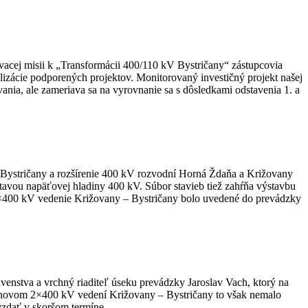
ovacej misii k „Transformácii 400/110 kV Bystričany“ zástupcovia
lizácie podporených projektov. Monitorovaný investičný projekt našej
nia, ale zameriava sa na vyrovnanie sa s dôsledkami odstavenia 1. a
e Bystričany a rozšírenie 400 kV rozvodní Horná Ždaňa a Križovany
avou napäťovej hladiny 400 kV. Súbor stavieb tiež zahŕňa výstavbu
 2×400 kV vedenie Križovany – Bystričany bolo uvedené do prevádzky
venstva a vrchný riaditeľ úseku prevádzky Jaroslav Vach, ktorý na
 novom 2×400 kV vedení Križovany – Bystričany to však nemalo
vzdať v skoršom termíne.