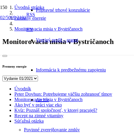
Úvodná stránka
Prípravné trhové konzultácie
RSS
02/5069 2191
Premeny energie
Monitorovacia misia v Bystričanoch
EN
Verejný profil – eranet
Monitorovacia misia v Bystričanoch
Premeny energie
Informácia k predbežnému zapojeniu
Úvodník
Peter Dovhun: Potrebujeme väčšiu zohranosť tímov
Monitorovacia misia v Bystričanoch
Archív
Ako byť v práci viac eko
Kvíz: Poznáš spoločnosť, v ktorej pracuješ?
Recept na zimné vitamíny
Súťažná otázka
Povinné zverejňovanie zmlúv