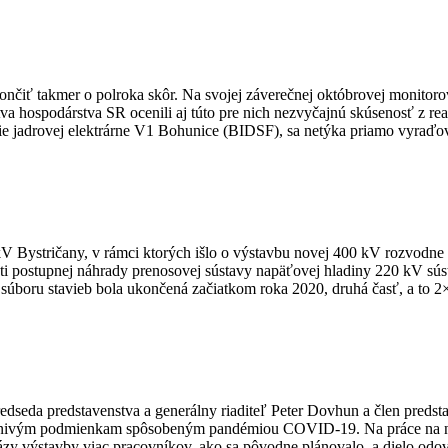
končiť takmer o polroka skôr. Na svojej záverečnej októbrovej monitor
va hospodárstva SR ocenili aj túto pre nich nezvyčajnú skúsenosť z rea
e jadrovej elektrárne V1 Bohunice (BIDSF), sa netýka priamo vyraďova
kV Bystričany, v rámci ktorých išlo o výstavbu novej 400 kV rozvodn
 postupnej náhrady prenosovej sústavy napäťovej hladiny 220 kV súst
 súboru stavieb bola ukončená začiatkom roka 2020, druhá časť, a to
dseda predstavenstva a generálny riaditeľ Peter Dovhun a člen predsta
epriaznivým podmienkam spôsobeným pandémiou COVID-19. Na práce na
 fázy výstavby viac pracovníkov, ako sa pôvodne plánovalo, a dielo odo