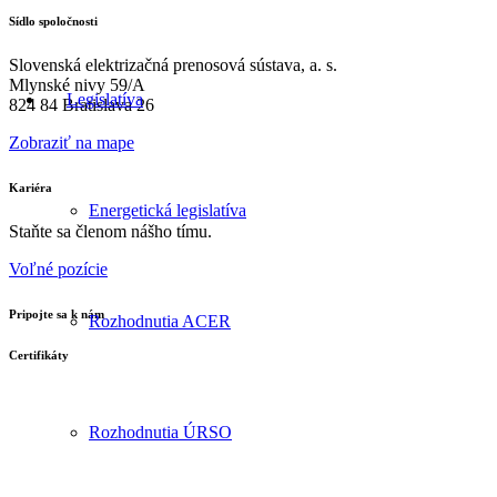
Sídlo spoločnosti
Slovenská elektrizačná prenosová sústava, a. s.
Mlynské nivy 59/A
Legislatíva
824 84 Bratislava 26
Zobraziť na mape
Kariéra
Energetická legislatíva
Staňte sa členom nášho tímu.
Voľné pozície
Pripojte sa k nám
Rozhodnutia ACER
Certifikáty
Rozhodnutia ÚRSO