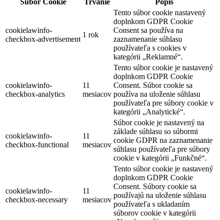
Súbor Cookie
Trvanie
Popis
Tento súbor cookie nastavený
doplnkom GDPR Cookie
cookielawinfo-
Consent sa používa na
1 rok
checkbox-advertisement
zaznamenanie súhlasu
používateľa s cookies v
kategórii „Reklamné“.
Tento súbor cookie je nastavený
doplnkom GDPR Cookie
cookielawinfo-
11
Consent. Súbor cookie sa
checkbox-analytics
mesiacov
používa na uloženie súhlasu
používateľa pre súbory cookie v
kategórii „Analytické“.
Súbor cookie je nastavený na
základe súhlasu so súbormi
cookielawinfo-
11
cookie GDPR na zaznamenanie
checkbox-functional
mesiacov
súhlasu používateľa pre súbory
cookie v kategórii „Funkčné“.
Tento súbor cookie je nastavený
doplnkom GDPR Cookie
Consent. Súbory cookie sa
cookielawinfo-
11
používajú na uloženie súhlasu
checkbox-necessary
mesiacov
používateľa s ukladaním
súborov cookie v kategórii