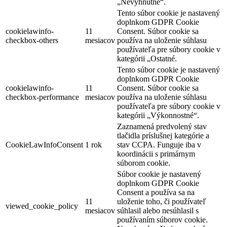
„Nevyhnutné“.
Tento súbor cookie je nastavený
doplnkom GDPR Cookie
cookielawinfo-
11
Consent. Súbor cookie sa
checkbox-others
mesiacov
používa na uloženie súhlasu
používateľa pre súbory cookie v
kategórii „Ostatné.
Tento súbor cookie je nastavený
doplnkom GDPR Cookie
cookielawinfo-
11
Consent. Súbor cookie sa
checkbox-performance
mesiacov
používa na uloženie súhlasu
používateľa pre súbory cookie v
kategórii „Výkonnostné“.
Zaznamená predvolený stav
tlačidla príslušnej kategórie a
CookieLawInfoConsent
1 rok
stav CCPA. Funguje iba v
koordinácii s primárnym
súborom cookie.
Súbor cookie je nastavený
doplnkom GDPR Cookie
Consent a používa sa na
11
uloženie toho, či používateľ
viewed_cookie_policy
mesiacov
súhlasil alebo nesúhlasil s
používaním súborov cookie.