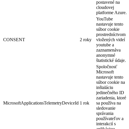
postavené na
cloudovej
platforme Azure.
YouTube
nastavuje tento
súbor cookie
prostredníctvom
CONSENT
2 roky
vložených videí
youtube a
zaznamenáva
anonymné
štatistické údaje.
Spoločnosť
Microsoft
nastavuje tento
súbor cookie na
inštaláciu
jedinečného ID
zariadenia, ktoré
MicrosoftApplicationsTelemetryDeviceId
1 rok
sa používa na
sledovanie
správania
používateľov a
interakcií s
aplikáciou