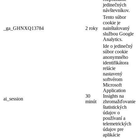
jedinečných
návštevníkov.
Tento súbor
cookie je
_ga_GHNXQ13784
2 roky
nainštalovaný
službou Google
Analytics.
Ide o jedinečný
súbor cookie
anonymného
identifikátora
relácie
nastavený
softvérom
Microsoft
Application
30
Insights na
ai_session
minút
zhromažďovanie
štatistických
údajov o
používaní a
telemetrických
údajov pre
aplikácie