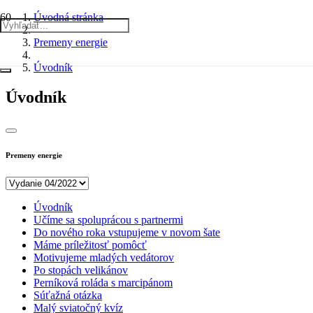
Úvodná stránka
Premeny energie
Úvodník
Úvodník
Premeny energie
Úvodník
Učíme sa spoluprácou s partnermi
Do nového roka vstupujeme v novom šate
Máme príležitosť pomôcť
Motivujeme mladých vedátorov
Po stopách velikánov
Perníková roláda s marcipánom
Súťažná otázka
Malý sviatočný kvíz