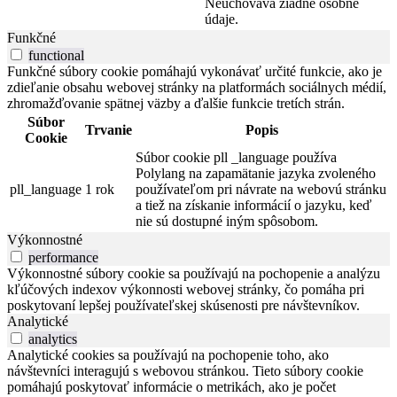
Neuchováva žiadne osobné
údaje.
Funkčné
functional
Funkčné súbory cookie pomáhajú vykonávať určité funkcie, ako je
zdieľanie obsahu webovej stránky na platformách sociálnych médií,
zhromažďovanie spätnej väzby a ďalšie funkcie tretích strán.
Súbor
Trvanie
Popis
Cookie
Súbor cookie pll _language používa
Polylang na zapamätanie jazyka zvoleného
pll_language
1 rok
používateľom pri návrate na webovú stránku
a tiež na získanie informácií o jazyku, keď
nie sú dostupné iným spôsobom.
Výkonnostné
performance
Výkonnostné súbory cookie sa používajú na pochopenie a analýzu
kľúčových indexov výkonnosti webovej stránky, čo pomáha pri
poskytovaní lepšej používateľskej skúsenosti pre návštevníkov.
Analytické
analytics
Analytické cookies sa používajú na pochopenie toho, ako
návštevníci interagujú s webovou stránkou. Tieto súbory cookie
pomáhajú poskytovať informácie o metrikách, ako je počet