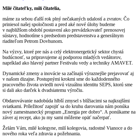
Milé čitateľky, milí čitatelia,
máme za sebou ďalší rok plný nečakaných udalostí a zvratov. Čo
priniesol našej spoločnosti a pred aké nové úlohy budeme
v najbližšom období postavení ako prevádzkovateľ prenosovej
sústavy, hodnotíme s predsedom predstavenstva a generálnym
riaditeľom Petrom Dovhunom.
Na výzvy, ktoré pre nás a celý elektronergetický sektor chystá
budúcnosť, sa pripravujeme aj podporou mladých vedátorov,
napríklad ako hlavný partner Festivalu vedy a techniky AMAVET.
Dynamické zmeny a inovácie sa začínajú výraznejšie prejavovať aj
v našom dizajne. Postupnými krokmi sme do každodenného
pracovného života uviedli novú vizuálnu identitu SEPS, ktorú sme
si dali ako darček k dvadsiatemu výročiu.
Obdarovávanie nadobúda hlbší zmysel s blížiacimi sa najkrajšími
sviatkami. Príležitosť zapojiť sa do kruhu darovania nám ponúka
nový zamestnanecký program „Energia pre dobro“. A ponúkame na
záver aj recept, ako ju my sami môžeme opäť načerpať.
Želám Vám, milé kolegyne, milí kolegovia, radostné Vianoce a do
nového roka veľa zdravia a požehnania.