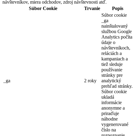
návštevníkov, miera odchodov, zdroj návštevnosti atď.
Súbor Cookie
Trvanie
Popis
Súbor cookie
_ga
nainštalovaný
službou Google
Analytics počíta
údaje o
návštevníkoch,
reláciách a
kampaniach a
tiež sleduje
používanie
stránky pre
_ga
2 roky
analytický
prehľad stránky.
Súbor cookie
ukladá
informácie
anonymne a
priraďuje
náhodne
vygenerované
číslo na
rozpoznanie