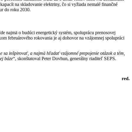
kapacít na skladovanie elektriny, čo si vyžiada nemalé finančné
eur do roku 2030.
Ide najmä o budúci energetický systém, spoluprácu prenosovej
dkom februárového rokovania je aj dohovor na vzájomnej spolupráci
e sa inšpirovať, a najmä hľadať vzájomné prepojenie otázok a tém,
ej báze
“, skonštatoval Peter Dovhun, generálny riaditeľ SEPS.
red.