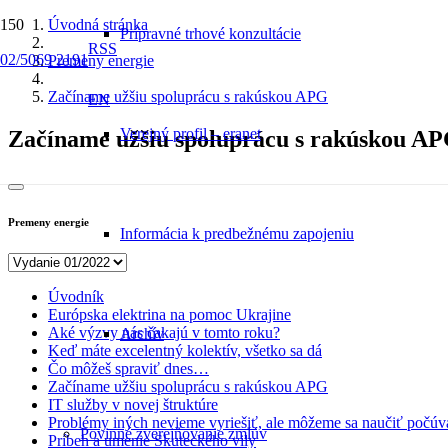
Úvodná stránka
Prípravné trhové konzultácie
RSS
02/5069 2191
Premeny energie
Začíname užšiu spoluprácu s rakúskou APG
EN
Verejný profil – eranet
Začíname užšiu spoluprácu s rakúskou A
Premeny energie
Informácia k predbežnému zapojeniu
Úvodník
Európska elektrina na pomoc Ukrajine
Aké výzvy nás čakajú v tomto roku?
Archív
Keď máte excelentný kolektív, všetko sa dá
Čo môžeš spraviť dnes…
Začíname užšiu spoluprácu s rakúskou APG
IT služby v novej štruktúre
Problémy iných nevieme vyriešiť, ale môžeme sa naučiť počúv
Povinné zverejňovanie zmlúv
Príbeh a umenie Skuteckého vily