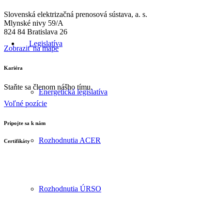
Slovenská elektrizačná prenosová sústava, a. s.
Mlynské nivy 59/A
824 84 Bratislava 26
Legislatíva
Zobraziť na mape
Kariéra
Staňte sa členom nášho tímu.
Energetická legislatíva
Voľné pozície
Pripojte sa k nám
Rozhodnutia ACER
Certifikáty
Rozhodnutia ÚRSO