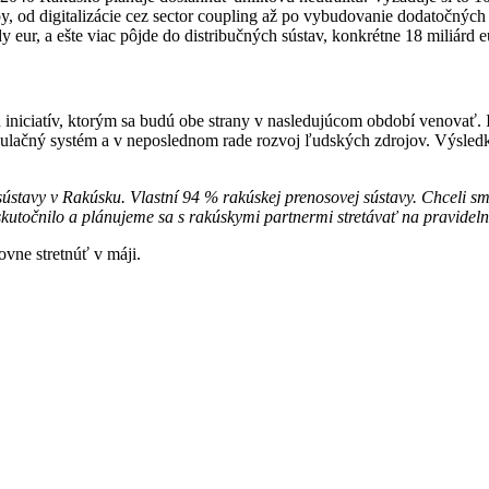
y, od digitalizácie cez sector coupling až po vybudovanie dodatočných 
y eur, a ešte viac pôjde do distribučných sústav, konkrétne 18 miliárd 
iniciatív, ktorým sa budú obe strany v nasledujúcom období venovať. 
regulačný systém a v neposlednom rade rozvoj ľudských zdrojov. Výsle
tavy v Rakúsku. Vlastní 94 % rakúskej prenosovej sústavy. Chceli sm
uskutočnilo a plánujeme sa s rakúskymi partnermi stretávať na pravideln
ne stretnúť v máji.