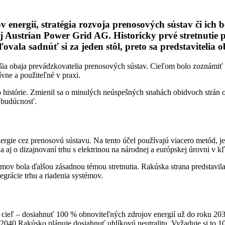
v energií, stratégia rozvoja prenosových sústav či ich
kej Austrian Power Grid AG. Historicky prvé stretnut
vala sadnúť si za jeden stôl, preto sa predstavitelia ob
ešia obaja prevádzkovatelia prenosových sústav. Cieľom bolo zoznámiť s
ívne a použiteľné v praxi.
o histórie. Zmienil sa o minulých neúspešných snahách obidvoch strán
a budúcnosť.
rgie cez prenosovú sústavu. Na tento účel používajú viacero metód, je
 aj o dizajnovaní trhu s elektrinou na národnej a európskej úrovni v k
mov bola ďalšou zásadnou témou stretnutia. Rakúska strana predstavila 
tegrácie trhu a riadenia systémov.
ý cieľ – dosiahnuť 100 % obnoviteľných zdrojov energií už do roku 2
2040 Rakúsko plánuje dosiahnuť uhlíkovú neutralitu. Vyžaduje si to 1