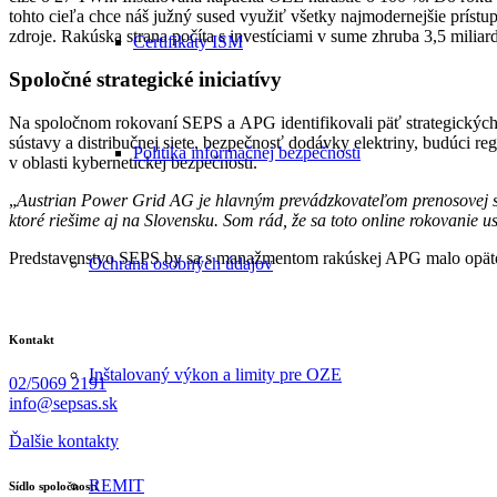
tohto cieľa chce náš južný sused využiť všetky najmodernejšie prístup
zdroje. Rakúska strana počíta s investíciami v sume zhruba 3,5 miliard
Certifikáty ISM
Spoločné strategické iniciatívy
Na spoločnom rokovaní SEPS a APG identifikovali päť strategických 
sústavy a distribučnej siete, bezpečnosť dodávky elektriny, budúci 
Politika informačnej bezpečnosti
v oblasti kybernetickej bezpečnosti.
„
Austrian Power Grid AG je hlavným prevádzkovateľom prenosovej sús
ktoré riešime aj na Slovensku. Som rád, že sa toto online rokovanie 
Predstavenstvo SEPS by sa s manažmentom rakúskej APG malo opätov
Ochrana osobných údajov
Kontakt
Inštalovaný výkon a limity pre OZE
02/5069 2191
info@sepsas.sk
Ďalšie kontakty
REMIT
Sídlo spoločnosti