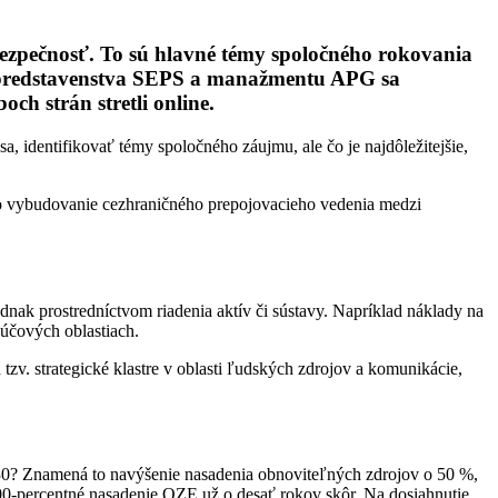
 bezpečnosť. To sú hlavné témy spoločného rokovania
ie predstavenstva SEPS a manažmentu APG sa
och strán stretli online.
a, identifikovať témy spoločného záujmu, ale čo je najdôležitejšie,
 o vybudovanie cezhraničného prepojovacieho vedenia medzi
dnak prostredníctvom riadenia aktív či sústavy. Napríklad náklady na
ľúčových oblastiach.
tzv. strategické klastre v oblasti ľudských zdrojov a komunikácie,
030? Znamená to navýšenie nasadenia obnoviteľných zdrojov o 50 %,
00-percentné nasadenie OZE už o desať rokov skôr. Na dosiahnutie