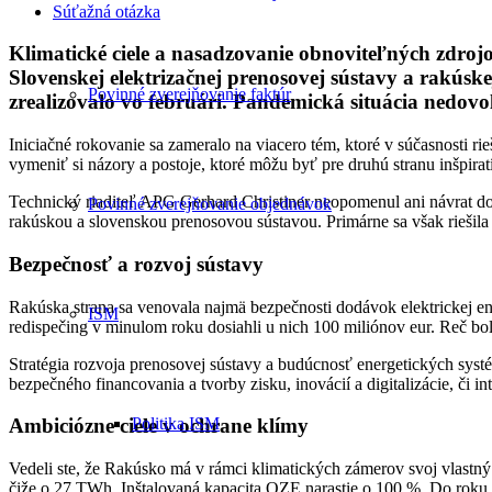
Súťažná otázka
Klimatické ciele a nasadzovanie obnoviteľných zdrojo
Slovenskej elektrizačnej prenosovej sústavy a rakús
Povinné zverejňovanie faktúr
zrealizovalo vo februári. Pandemická situácia nedovoľo
Iniciačné rokovanie sa zameralo na viacero tém, ktoré v súčasnosti ri
vymeniť si názory a postoje, ktoré môžu byť pre druhú stranu inšpirat
Technický riaditeľ APG Gerhard Christiner neopomenul ani návrat d
Povinné zverejňovanie objednávok
rakúskou a slovenskou prenosovou sústavou. Primárne sa však riešil
Bezpečnosť a rozvoj sústavy
Rakúska strana sa venovala najmä bezpečnosti dodávok elektrickej ene
ISM
redispečing v minulom roku dosiahli u nich 100 miliónov eur. Reč bola
Stratégia rozvoja prenosovej sústavy a budúcnosť energetických systé
bezpečného financovania a tvorby zisku, inovácií a digitalizácie, či in
Politika ISM
Ambiciózne ciele v ochrane klímy
Vedeli ste, že Rakúsko má v rámci klimatických zámerov svoj vlastn
čiže o 27 TWh. Inštalovaná kapacita OZE narastie o 100 %. Do roku 